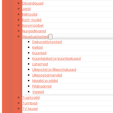
Diivanilauad
Järid
Kiiktoolid
Kott-toolid
Korvmööbel
Nurgadiivanid
Sisustustooted
Dekoratiivtooted
Kellad
Küünlad
Küünlajalad ja küünlaalused
Laternad
Lillepotid ja lillepotialused
Lillepostamendid
Maalid ja pildid
Pildiraamid
Vaasid
Tugitoolid
Tumbad
TV lauad