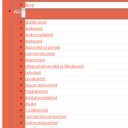
Blogi
AED
Aiadiivanid
Aiakiiged
Aiakomplektid
Aialauad
Aiatoolid ja pingid
Lamamistoolid
Ripptoolid
Lillepostamendid ja lillealused
Lebolad
Liivakastid
Muud aiatooted
Padjakastid
Rõdukomplektid
Riiulid
Toolikatted
Lamamistooli katted
Dekoratiivpatjad