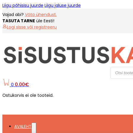
Liigu põhisisu juurde
Liigu jaluse juurde
Vajad abi?
Võta ühendust.
TASUTA TARNE
üle Eesti!
Logi sisse või registreeru
Products
search
0.00
€
0
Ostukorvis ei ole tooteid.
AVALEHT