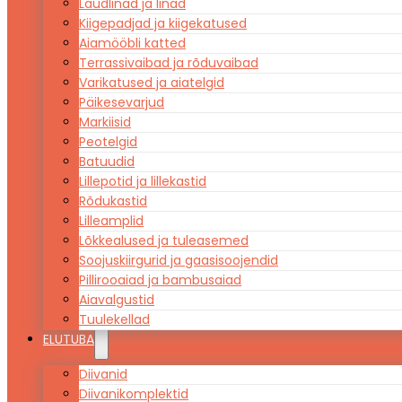
Laudlinad ja linad
Kiigepadjad ja kiigekatused
Aiamööbli katted
Terrassivaibad ja rõduvaibad
Varikatused ja aiatelgid
Päikesevarjud
Markiisid
Peotelgid
Batuudid
Lillepotid ja lillekastid
Rõdukastid
Lilleamplid
Lõkkealused ja tuleasemed
Soojuskiirgurid ja gaasisoojendid
Pillirooaiad ja bambusaiad
Aiavalgustid
Tuulekellad
ELUTUBA
Diivanid
Diivanikomplektid