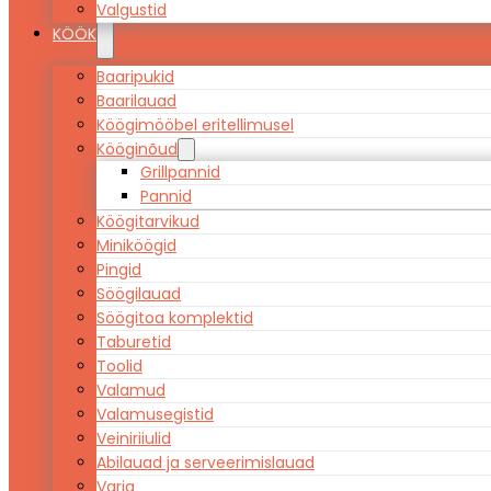
Valgustid
KÖÖK
Baaripukid
Baarilauad
Köögimööbel eritellimusel
Kööginõud
Grillpannid
Pannid
Köögitarvikud
Miniköögid
Pingid
Söögilauad
Söögitoa komplektid
Taburetid
Toolid
Valamud
Valamusegistid
Veiniriiulid
Abilauad ja serveerimislauad
Varia