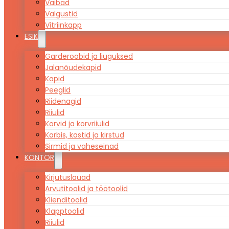
Vaibad
Valgustid
Vitriinkapp
ESIK
Garderoobid ja liuguksed
Jalanõudekapid
Kapid
Peeglid
Riidenagid
Riiulid
Korvid ja korvriiulid
Karbis, kastid ja kirstud
Sirmid ja vaheseinad
KONTOR
Kirjutuslauad
Arvutitoolid ja töötoolid
Klienditoolid
Klapptoolid
Riiulid