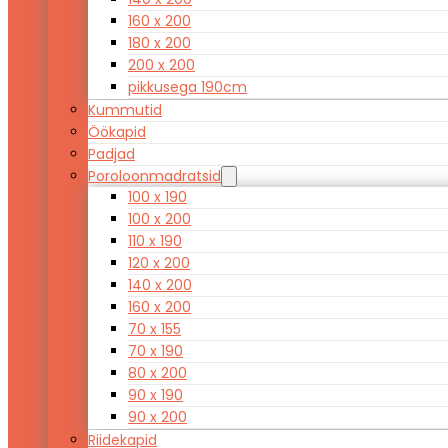
160 x 200
180 x 200
200 x 200
pikkusega 190cm
Kummutid
Öökapid
Padjad
Poroloonmadratsid
100 x 190
100 x 200
110 x 190
120 x 200
140 x 200
160 x 200
70 x 155
70 x 190
80 x 200
90 x 190
90 x 200
Riidekapid