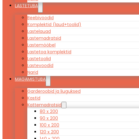
LASTETUBA
Beebivoodid
Komplektid (laud+toolid)
Lastelauad
Lastemadratsid
Lastemööbel
Lastetoa komplektid
Lastetoolid
Lastevoodid
Narid
MAGAMISTUBA
Garderoobid ja liuguksed
Kastid
Kattemadratsid
80 x 200
90 x 200
100 x 200
120 x 200
140 x 200