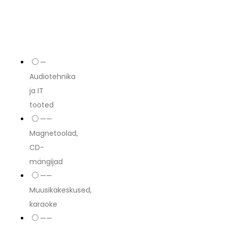
—
Audiotehnika
ja IT
tooted
——
Magnetoolad,
CD-
mängijad
——
Muusikakeskused,
karaoke
——