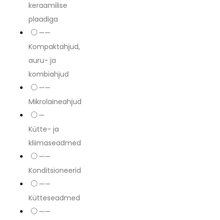
keraamilise
plaadiga
——
Kompaktahjud,
auru- ja
kombiahjud
——
Mikrolaineahjud
—
Kütte- ja
kliimaseadmed
——
Konditsioneerid
——
Kütteseadmed
——