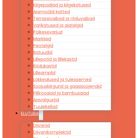
Kiigepadjad ja kiigekatused
Aiamööbli katted
Terrassivaibad ja rõduvaibad
Varikatused ja aiatelgid
Päikesevarjud
Markiisid
Peotelgid
Batuudid
Lillepotid ja lillekastid
Rõdukastid
Lilleamplid
Lõkkealused ja tuleasemed
Soojuskiirgurid ja gaasisoojendid
Pillirooaiad ja bambusaiad
Aiavalgustid
Tuulekellad
ELUTUBA
Diivanid
Diivanikomplektid