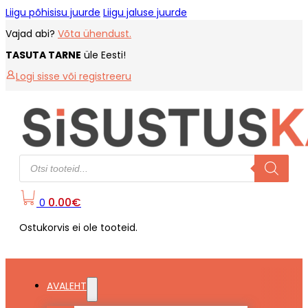
Liigu põhisisu juurde
Liigu jaluse juurde
Vajad abi?
Võta ühendust.
TASUTA TARNE
üle Eesti!
Logi sisse või registreeru
Products
search
0.00
€
0
Ostukorvis ei ole tooteid.
AVALEHT