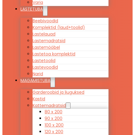
Varia
LASTETUBA
Beebivoodid
Komplektid (laud+toolid)
Lastelauad
Lastemadratsid
Lastemööbel
Lastetoa komplektid
Lastetoolid
Lastevoodid
Narid
MAGAMISTUBA
Garderoobid ja liuguksed
Kastid
Kattemadratsid
80 x 200
90 x 200
100 x 200
120 x 200