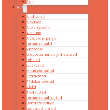
Blogi
AED
Aiadiivanid
Aiakiiged
Aiakomplektid
Aialauad
Aiatoolid ja pingid
Lamamistoolid
Ripptoolid
Lillepostamendid ja lillealused
Lebolad
Liivakastid
Muud aiatooted
Padjakastid
Rõdukomplektid
Riiulid
Toolikatted
Lamamistooli katted
Dekoratiivpatjad
Laudlinad ja linad