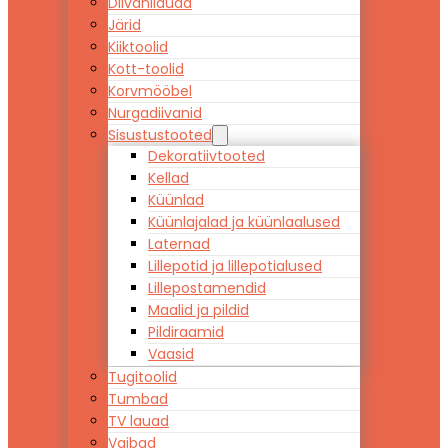
Diivanilauad
Järid
Kiiktoolid
Kott-toolid
Korvmööbel
Nurgadiivanid
Sisustustooted
Dekoratiivtooted
Kellad
Küünlad
Küünlajalad ja küünlaalused
Laternad
Lillepotid ja lillepotialused
Lillepostamendid
Maalid ja pildid
Pildiraamid
Vaasid
Tugitoolid
Tumbad
TV lauad
Vaibad