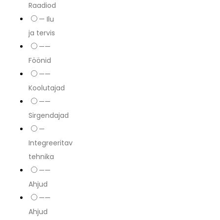
Raadiod
— Ilu
ja tervis
——
Föönid
——
Koolutajad
——
Sirgendajad
—
Integreeritav
tehnika
——
Ahjud
——
Ahjud