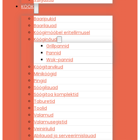
KÖÖK
Baaripukid
Baarilauad
Köögimööbel eritellimusel
Kööginõud
Grillpannid
Pannid
Wok-pannid
Köögitarvikud
Miniköögid
Pingid
Söögilauad
Söögitoa komplektid
Taburetid
Toolid
Valamud
Valamusegistid
Veiniriiulid
Abilauad ja serveerimislauad