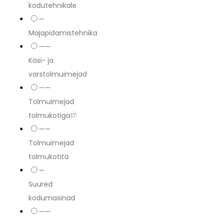
kodutehnikale
—
Majapidamistehnika
——
Käsi- ja
varstolmuimejad
——
Tolmuimejad
tolmukotiga
17
——
Tolmuimejad
tolmukotita
—
Suured
kodumasinad
——