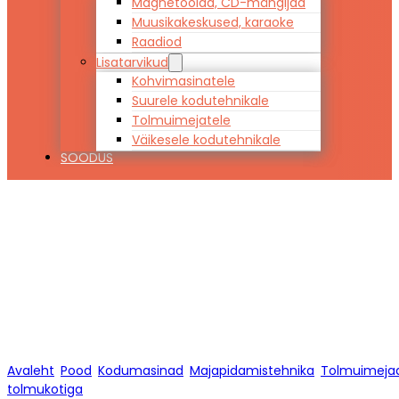
Magnetoolad, CD-mängijad
Muusikakeskused, karaoke
Raadiod
Lisatarvikud
Kohvimasinatele
Suurele kodutehnikale
Tolmuimejatele
Väikesele kodutehnikale
SOODUS
Tolmuimejad
tolmukotiga
Avaleht
/
Pood
/
Kodumasinad
/
Majapidamistehnika
/
Tolmuimeja
tolmukotiga
/
Lehekülg 1