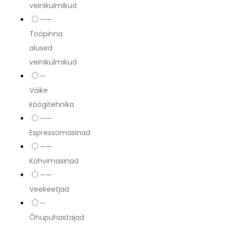
veinikülmikud
——
Tööpinna
alused
veinikülmikud
—
Väike
köögitehnika
——
Espressomasinad
——
Kohvimasinad
——
Veekeetjad
—
Õhupuhastajad