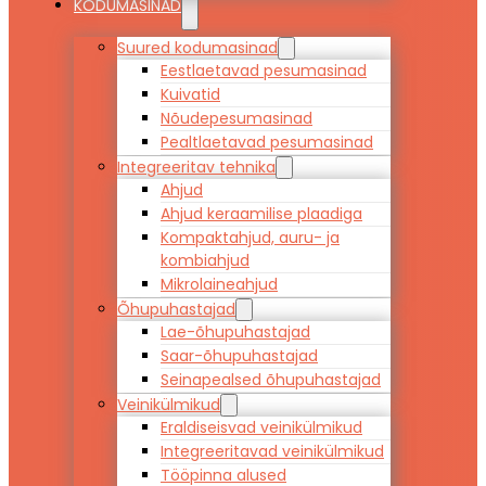
KODUMASINAD
Suured kodumasinad
Eestlaetavad pesumasinad
Kuivatid
Nõudepesumasinad
Pealtlaetavad pesumasinad
Integreeritav tehnika
Ahjud
Ahjud keraamilise plaadiga
Kompaktahjud, auru- ja
kombiahjud
Mikrolaineahjud
Õhupuhastajad
Lae-õhupuhastajad
Saar-õhupuhastajad
Seinapealsed õhupuhastajad
Veinikülmikud
Eraldiseisvad veinikülmikud
Integreeritavad veinikülmikud
Tööpinna alused