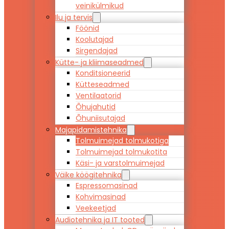
veinikülmikud
Ilu ja tervis
Föönid
Koolutajad
Sirgendajad
Kütte- ja kliimaseadmed
Konditsioneerid
Kütteseadmed
Ventilaatorid
Õhujahutid
Õhuniisutajad
Majapidamistehnika
Tolmuimejad tolmukotiga
Tolmuimejad tolmukotita
Käsi- ja varstolmuimejad
Väike köögitehnika
Espressomasinad
Kohvimasinad
Veekeetjad
Audiotehnika ja IT tooted