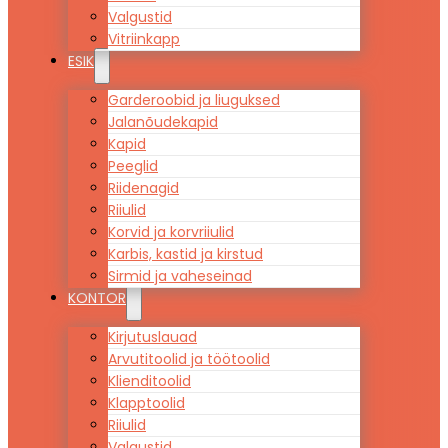
Valgustid
Vitriinkapp
ESIK
Garderoobid ja liuguksed
Jalanõudekapid
Kapid
Peeglid
Riidenagid
Riiulid
Korvid ja korvriiulid
Karbis, kastid ja kirstud
Sirmid ja vaheseinad
KONTOR
Kirjutuslauad
Arvutitoolid ja töötoolid
Klienditoolid
Klapptoolid
Riiulid
Valgustid