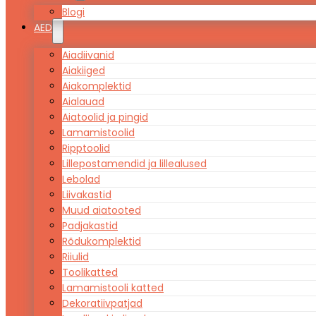
Blogi
AED
Aiadiivanid
Aiakiiged
Aiakomplektid
Aialauad
Aiatoolid ja pingid
Lamamistoolid
Ripptoolid
Lillepostamendid ja lillealused
Lebolad
Liivakastid
Muud aiatooted
Padjakastid
Rõdukomplektid
Riiulid
Toolikatted
Lamamistooli katted
Dekoratiivpatjad