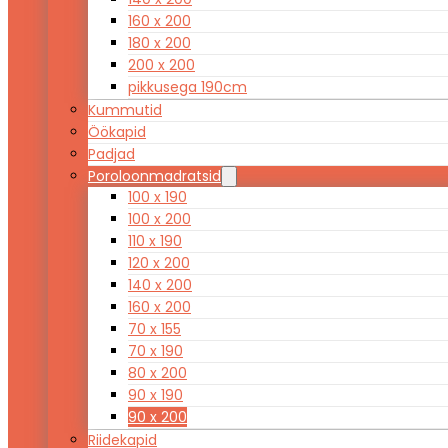
160 x 200
180 x 200
200 x 200
pikkusega 190cm
Kummutid
Öökapid
Padjad
Poroloonmadratsid
100 x 190
100 x 200
110 x 190
120 x 200
140 x 200
160 x 200
70 x 155
70 x 190
80 x 200
90 x 190
90 x 200
Riidekapid