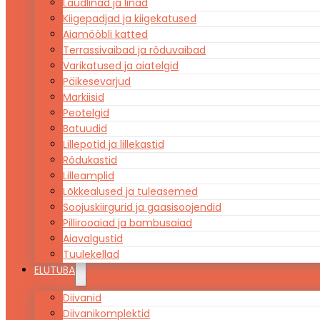
Laudlinad ja linad
Kiigepadjad ja kiigekatused
Aiamööbli katted
Terrassivaibad ja rõduvaibad
Varikatused ja aiatelgid
Päikesevarjud
Markiisid
Peotelgid
Batuudid
Lillepotid ja lillekastid
Rõdukastid
Lilleamplid
Lõkkealused ja tuleasemed
Soojuskiirgurid ja gaasisoojendid
Pillirooaiad ja bambusaiad
Aiavalgustid
Tuulekellad
ELUTUBA
Diivanid
Diivanikomplektid