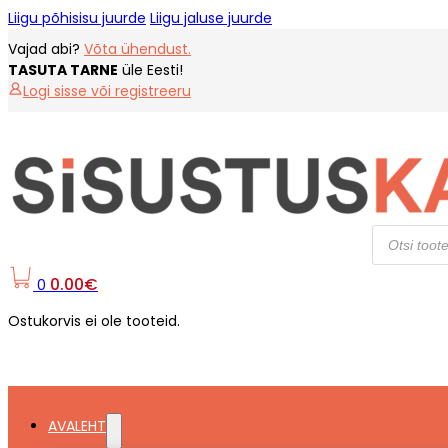
Liigu põhisisu juurde
Liigu jaluse juurde
Vajad abi?
Võta ühendust.
TASUTA TARNE
üle Eesti!
Logi sisse või registreeru
Products
search
0.00
€
0
Ostukorvis ei ole tooteid.
AVALEHT