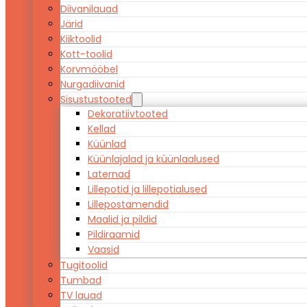
Diivanilauad
Järid
Kiiktoolid
Kott-toolid
Korvmööbel
Nurgadiivanid
Sisustustooted
Dekoratiivtooted
Kellad
Küünlad
Küünlajalad ja küünlaalused
Laternad
Lillepotid ja lillepotialused
Lillepostamendid
Maalid ja pildid
Pildiraamid
Vaasid
Tugitoolid
Tumbad
TV lauad