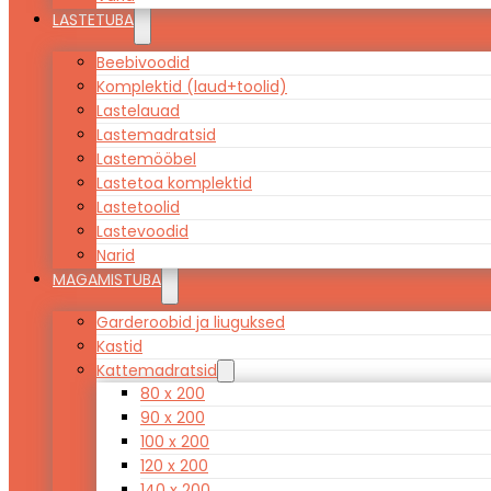
LASTETUBA
Beebivoodid
Komplektid (laud+toolid)
Lastelauad
Lastemadratsid
Lastemööbel
Lastetoa komplektid
Lastetoolid
Lastevoodid
Narid
MAGAMISTUBA
Garderoobid ja liuguksed
Kastid
Kattemadratsid
80 x 200
90 x 200
100 x 200
120 x 200
140 x 200