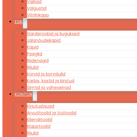
Vaibad
Valgustid
Vitriinkapp
ESIK
Garderoobid ja liuguksed
Jalanõudekapid
Kapid
Peeglid
Riidenagid
Riiulid
Korvid ja korvriiulid
Karbis, kastid ja kirstud
Sirmid ja vaheseinad
KONTOR
Kirjutuslauad
Arvutitoolid ja töötoolid
Klienditoolid
Klapptoolid
Riiulid