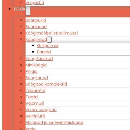
Valgustid
KÖÖK
Baaripukid
Baarilauad
Köögimööbel eritellimusel
Kööginõud
Grillpannid
Pannid
Köögitarvikud
Miniköögid
Pingid
Söögilauad
Söögitoa komplektid
Taburetid
Toolid
Valamud
Valamusegistid
Veiniriiulid
Abilauad ja serveerimislauad
Varia