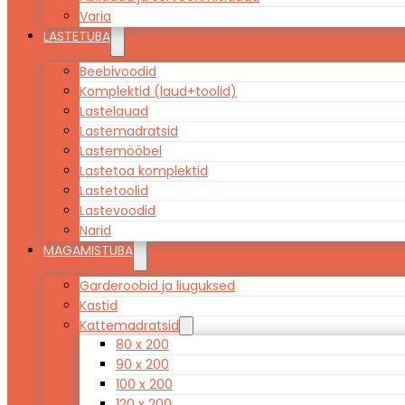
Varia
LASTETUBA
Beebivoodid
Komplektid (laud+toolid)
Lastelauad
Lastemadratsid
Lastemööbel
Lastetoa komplektid
Lastetoolid
Lastevoodid
Narid
MAGAMISTUBA
Garderoobid ja liuguksed
Kastid
Kattemadratsid
80 x 200
90 x 200
100 x 200
120 x 200