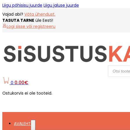
Liigu põhisisu juurde
Liigu jaluse juurde
Vajad abi?
Võta ühendust.
TASUTA TARNE
üle Eesti!
Logi sisse või registreeru
Products
search
0.00
€
0
Ostukorvis ei ole tooteid.
AVALEHT