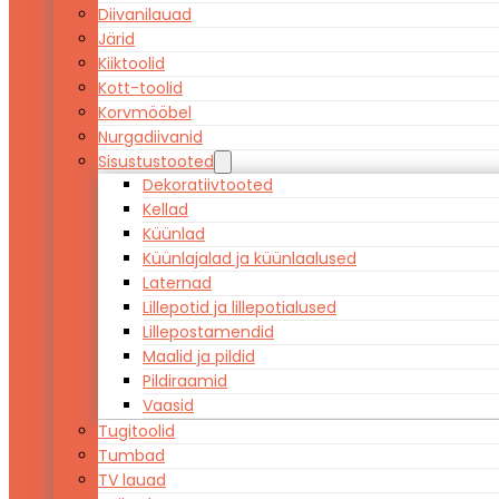
Diivanilauad
Järid
Kiiktoolid
Kott-toolid
Korvmööbel
Nurgadiivanid
Sisustustooted
Dekoratiivtooted
Kellad
Küünlad
Küünlajalad ja küünlaalused
Laternad
Lillepotid ja lillepotialused
Lillepostamendid
Maalid ja pildid
Pildiraamid
Vaasid
Tugitoolid
Tumbad
TV lauad