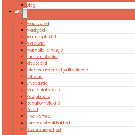
Blogi
AED
Aiadiivanid
Aiakiiged
Aiakomplektid
Aialauad
Aiatoolid ja pingid
Lamamistoolid
Ripptoolid
Lillepostamendid ja lillealused
Lebolad
Liivakastid
Muud aiatooted
Padjakastid
Rõdukomplektid
Riiulid
Toolikatted
Lamamistooli katted
Dekoratiivpatjad