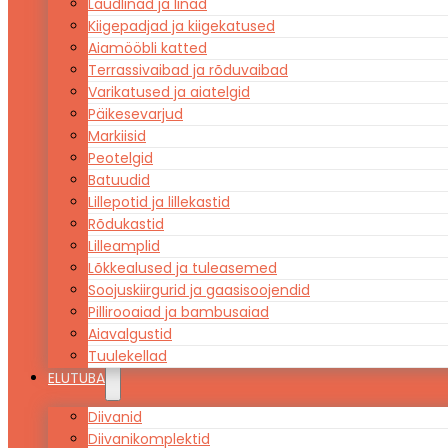
Laudlinad ja linad
Kiigepadjad ja kiigekatused
Aiamööbli katted
Terrassivaibad ja rõduvaibad
Varikatused ja aiatelgid
Päikesevarjud
Markiisid
Peotelgid
Batuudid
Lillepotid ja lillekastid
Rõdukastid
Lilleamplid
Lõkkealused ja tuleasemed
Soojuskiirgurid ja gaasisoojendid
Pillirooaiad ja bambusaiad
Aiavalgustid
Tuulekellad
ELUTUBA
Diivanid
Diivanikomplektid