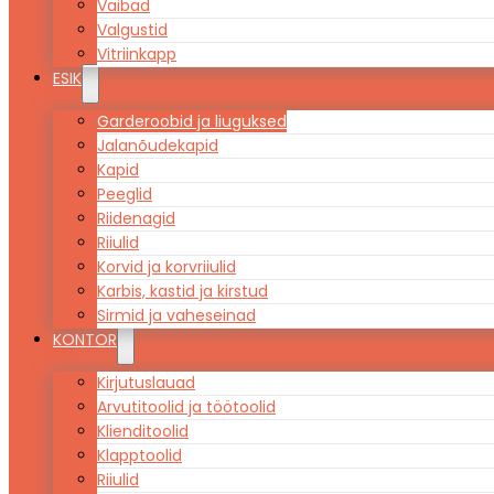
Vaibad
Valgustid
Vitriinkapp
ESIK
Garderoobid ja liuguksed
Jalanõudekapid
Kapid
Peeglid
Riidenagid
Riiulid
Korvid ja korvriiulid
Karbis, kastid ja kirstud
Sirmid ja vaheseinad
KONTOR
Kirjutuslauad
Arvutitoolid ja töötoolid
Klienditoolid
Klapptoolid
Riiulid