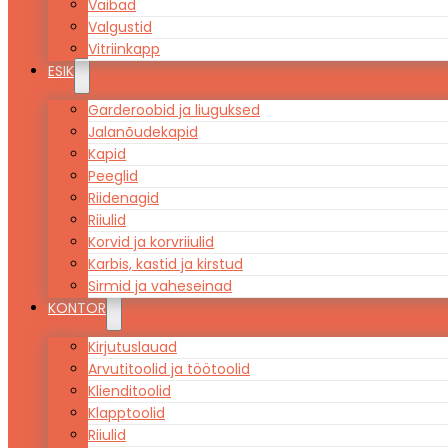
Vaibad
Valgustid
Vitriinkapp
ESIK
Garderoobid ja liuguksed
Jalanõudekapid
Kapid
Peeglid
Riidenagid
Riiulid
Korvid ja korvriiulid
Karbis, kastid ja kirstud
Sirmid ja vaheseinad
KONTOR
Kirjutuslauad
Arvutitoolid ja töötoolid
Klienditoolid
Klapptoolid
Riiulid