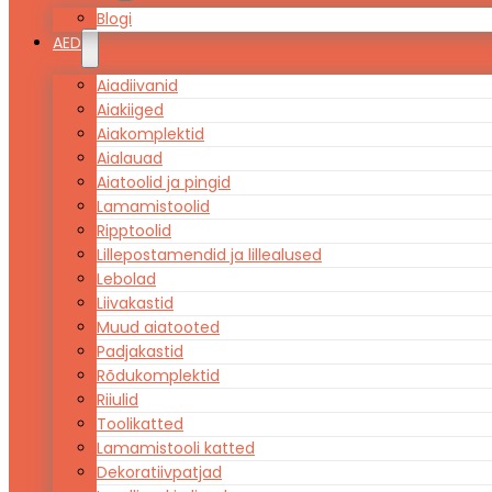
Blogi
AED
Aiadiivanid
Aiakiiged
Aiakomplektid
Aialauad
Aiatoolid ja pingid
Lamamistoolid
Ripptoolid
Lillepostamendid ja lillealused
Lebolad
Liivakastid
Muud aiatooted
Padjakastid
Rõdukomplektid
Riiulid
Toolikatted
Lamamistooli katted
Dekoratiivpatjad