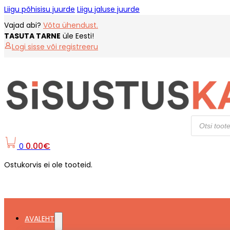
Liigu põhisisu juurde
Liigu jaluse juurde
Vajad abi?
Võta ühendust.
TASUTA TARNE
üle Eesti!
Logi sisse või registreeru
Products
search
0.00
€
0
Ostukorvis ei ole tooteid.
AVALEHT