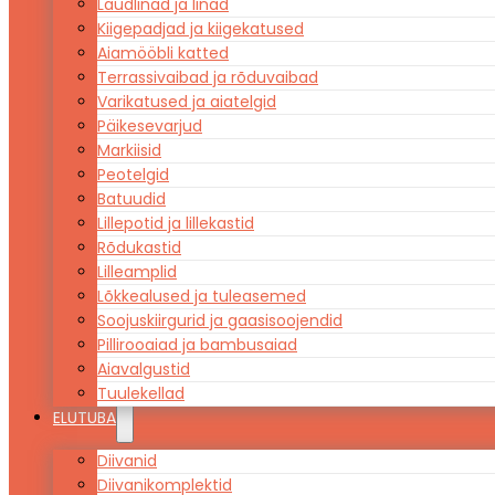
Laudlinad ja linad
Kiigepadjad ja kiigekatused
Aiamööbli katted
Terrassivaibad ja rõduvaibad
Varikatused ja aiatelgid
Päikesevarjud
Markiisid
Peotelgid
Batuudid
Lillepotid ja lillekastid
Rõdukastid
Lilleamplid
Lõkkealused ja tuleasemed
Soojuskiirgurid ja gaasisoojendid
Pillirooaiad ja bambusaiad
Aiavalgustid
Tuulekellad
ELUTUBA
Diivanid
Diivanikomplektid