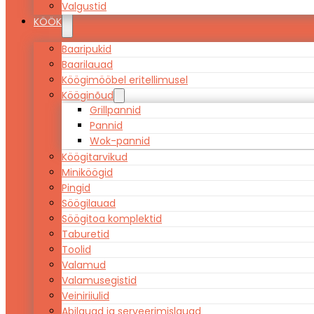
Valgustid
KÖÖK
Baaripukid
Baarilauad
Köögimööbel eritellimusel
Kööginõud
Grillpannid
Pannid
Wok-pannid
Köögitarvikud
Miniköögid
Pingid
Söögilauad
Söögitoa komplektid
Taburetid
Toolid
Valamud
Valamusegistid
Veiniriiulid
Abilauad ja serveerimislauad