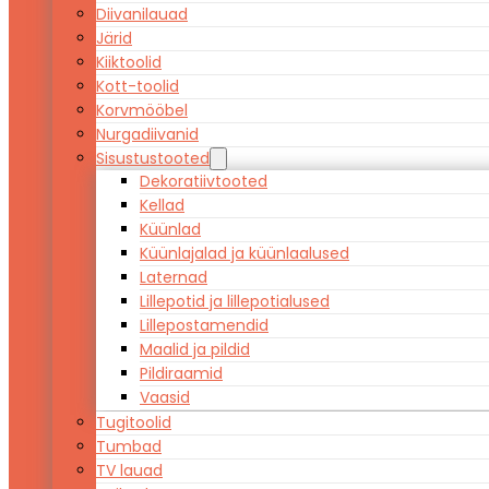
Diivanilauad
Järid
Kiiktoolid
Kott-toolid
Korvmööbel
Nurgadiivanid
Sisustustooted
Dekoratiivtooted
Kellad
Küünlad
Küünlajalad ja küünlaalused
Laternad
Lillepotid ja lillepotialused
Lillepostamendid
Maalid ja pildid
Pildiraamid
Vaasid
Tugitoolid
Tumbad
TV lauad