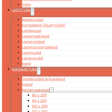
Varia
LASTETUBA
Beebivoodid
Komplektid (laud+toolid)
Lastelauad
Lastemadratsid
Lastemööbel
Lastetoa komplektid
Lastetoolid
Lastevoodid
Narid
MAGAMISTUBA
Garderoobid ja liuguksed
Kastid
Kattemadratsid
80 x 200
90 x 200
100 x 200
120 x 200