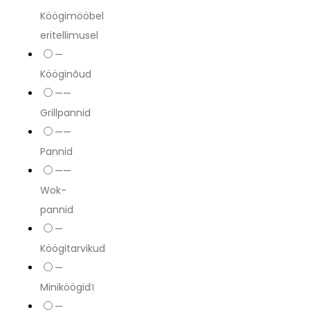
Köögimööbel
eritellimusel
—
Kööginõud
——
Grillpannid
——
Pannid
——
Wok-
pannid
—
Köögitarvikud
—
Miniköögid
1
—