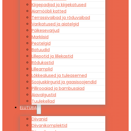
Kiigepadjad ja kiigekatused
Aiamööbli katted
Terrassivaibad ja rõduvaibad
Varikatused ja aiatelgid
Päikesevarjud
Markiisid
Peotelgid
Batuudid
Lillepotid ja lillekastid
Rõdukastid
Lilleamplid
Lõkkealused ja tuleasemed
Soojuskiirgurid ja gaasisoojendid
Pillirooaiad ja bambusaiad
Aiavalgustid
Tuulekellad
ELUTUBA
Diivanid
Diivanikomplektid