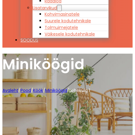
Raadiod
Lisatarvikud
Kohvimasinatele
Suurele kodutehnikale
Tolmuimejatele
Väikesele kodutehnikale
SOODUS
Miniköögid
Avaleht
/
Pood
/
Köök
/
Miniköögid
/
Lehekülg 1