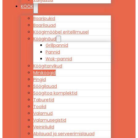
KÖÖK
Baaripukid
Baarilauad
Köögimööbel eritellimusel
Kööginõud
Grillpannid
Pannid
Wok-pannid
Köögitarvikud
Miniköögid
Pingid
Söögilauad
Söögitoa komplektid
Taburetid
Toolid
Valamud
Valamusegistid
Veiniriiulid
Abilauad ja serveerimislauad