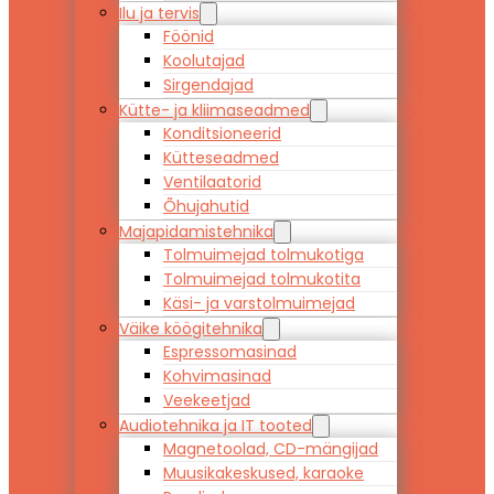
Ilu ja tervis
Föönid
Koolutajad
Sirgendajad
Kütte- ja kliimaseadmed
Konditsioneerid
Kütteseadmed
Ventilaatorid
Õhujahutid
Majapidamistehnika
Tolmuimejad tolmukotiga
Tolmuimejad tolmukotita
Käsi- ja varstolmuimejad
Väike köögitehnika
Espressomasinad
Kohvimasinad
Veekeetjad
Audiotehnika ja IT tooted
Magnetoolad, CD-mängijad
Muusikakeskused, karaoke