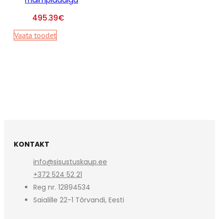
495.39
€
Vaata toodet
KONTAKT
info@sisustuskaup.ee
+372 524 52 21
Reg nr. 12894534
Saialille 22-1 Tõrvandi, Eesti