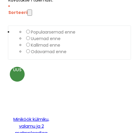
Sorteeri
Populaarsemad enne
Uuemad enne
Kallimad enne
Odavamad enne
UUS
Miniköök külmiku,
valamu ja 2
malmplaadiga