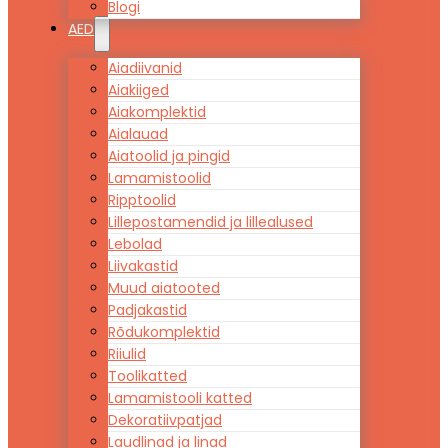
Blogi
AED
Aiadiivanid
Aiakiiged
Aiakomplektid
Aialauad
Aiatoolid ja pingid
Lamamistoolid
Ripptoolid
Lillepostamendid ja lillealused
Lebolad
Liivakastid
Muud aiatooted
Padjakastid
Rõdukomplektid
Riiulid
Toolikatted
Lamamistooli katted
Dekoratiivpatjad
Laudlinad ja linad