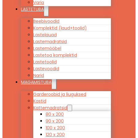
Varia
LASTETUBA
Beebivoodid
Komplektid (laud+toolid)
Lastelauad
Lastemadratsid
Lastemööbel
Lastetoa komplektid
Lastetoolid
Lastevoodid
Narid
MAGAMISTUBA
Garderoobid ja liuguksed
Kastid
Kattemadratsid
80 x 200
90 x 200
100 x 200
120 x 200