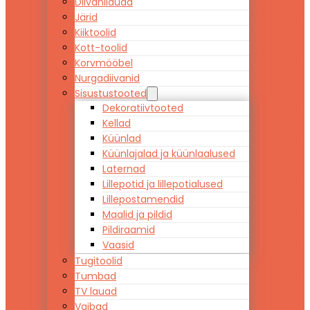
Diivanilauad
Järid
Kiiktoolid
Kott-toolid
Korvmööbel
Nurgadiivanid
Sisustustooted
Dekoratiivtooted
Kellad
Küünlad
Küünlajalad ja küünlaalused
Laternad
Lillepotid ja lillepotialused
Lillepostamendid
Maalid ja pildid
Pildiraamid
Vaasid
Tugitoolid
Tumbad
TV lauad
Vaibad