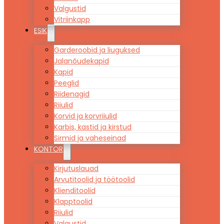
Valgustid
Vitriinkapp
ESIK
Garderoobid ja liuguksed
Jalanõudekapid
Kapid
Peeglid
Riidenagid
Riiulid
Korvid ja korvriiulid
Karbis, kastid ja kirstud
Sirmid ja vaheseinad
KONTOR
Kirjutuslauad
Arvutitoolid ja töötoolid
Klienditoolid
Klapptoolid
Riiulid
Valgustid