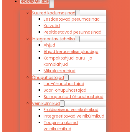
KODUMASINAD
Suured kodumasinad
Eestlaetavad pesumasinad
Kuivatid
Pealtlaetavad pesumasinad
Integreeritav tehnika
Ahjud
Ahjud keraamilise plaadiga
Kompaktahjud, auru- ja
kombiahjud
Mikrolaineahjud
Õhupuhastajad
Lae-õhupuhastajad
Saar-õhupuhastajad
Seinapealsed õhupuhastajad
Veinikülmikud
Eraldiseisvad veinikülmikud
Integreeritavad veinikülmikud
Tööpinna alused
veinikülmikud