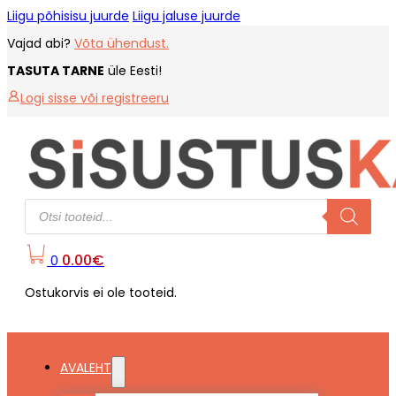
Liigu põhisisu juurde
Liigu jaluse juurde
Vajad abi?
Võta ühendust.
TASUTA TARNE
üle Eesti!
Logi sisse või registreeru
Products
search
0.00
€
0
Ostukorvis ei ole tooteid.
AVALEHT