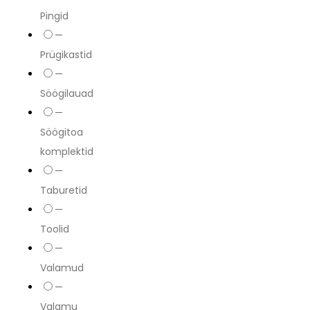
Pingid
—
Prügikastid
—
Söögilauad
—
Söögitoa
komplektid
—
Taburetid
—
Toolid
—
Valamud
—
Valamu