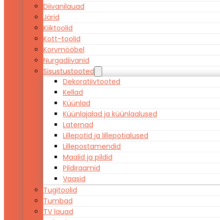
Diivanilauad
Järid
Kiiktoolid
Kott-toolid
Korvmööbel
Nurgadiivanid
Sisustustooted
Dekoratiivtooted
Kellad
Küünlad
Küünlajalad ja küünlaalused
Laternad
Lillepotid ja lillepotialused
Lillepostamendid
Maalid ja pildid
Pildiraamid
Vaasid
Tugitoolid
Tumbad
TV lauad