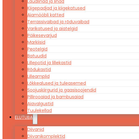
Laudlinad ja linad
Kiigepadjad ja kiigekatused
Aiamööbli katted
Terrassivaibad ja rõduvaibad
Varikatused ja aiatelgid
Päikesevarjud
Markiisid
Peotelgid
Batuudid
Lillepotid ja lillekastid
Rõdukastid
Lilleamplid
Lõkkealused ja tuleasemed
Soojuskiirgurid ja gaasisoojendid
Pillirooaiad ja bambusaiad
Aiavalgustid
Tuulekellad
ELUTUBA
Diivanid
Diivanikomplektid