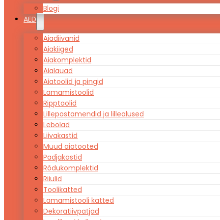
Blogi
AED
Aiadiivanid
Aiakiiged
Aiakomplektid
Aialauad
Aiatoolid ja pingid
Lamamistoolid
Ripptoolid
Lillepostamendid ja lillealused
Lebolad
Liivakastid
Muud aiatooted
Padjakastid
Rõdukomplektid
Riiulid
Toolikatted
Lamamistooli katted
Dekoratiivpatjad