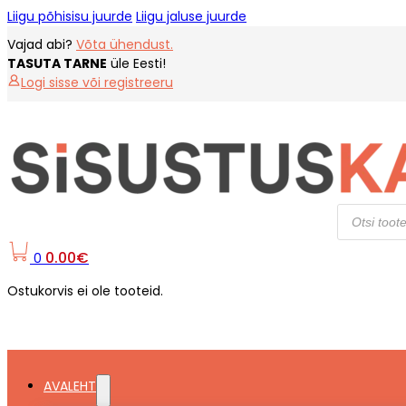
Liigu põhisisu juurde
Liigu jaluse juurde
Vajad abi?
Võta ühendust.
TASUTA TARNE
üle Eesti!
Logi sisse või registreeru
Products
search
0.00
€
0
Ostukorvis ei ole tooteid.
AVALEHT