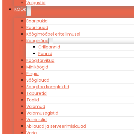
Valgustid
KÖÖK
Baaripukid
Baarilauad
Köögimööbel eritellimusel
Kööginõud
Grillpannid
Pannid
Köögitarvikud
Miniköögid
Pingid
Söögilauad
Söögitoa komplektid
Taburetid
Toolid
Valamud
Valamusegistid
Veiniriiulid
Abilauad ja serveerimislauad
Varia