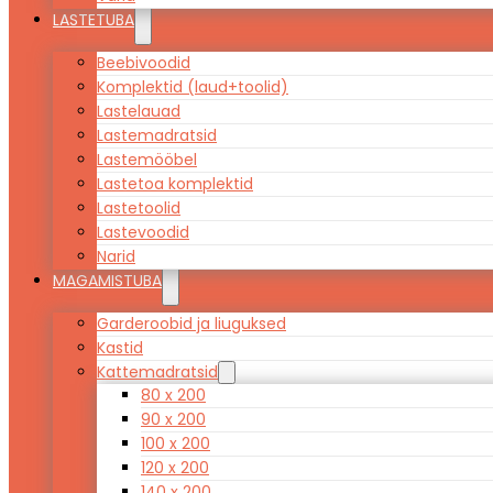
LASTETUBA
Beebivoodid
Komplektid (laud+toolid)
Lastelauad
Lastemadratsid
Lastemööbel
Lastetoa komplektid
Lastetoolid
Lastevoodid
Narid
MAGAMISTUBA
Garderoobid ja liuguksed
Kastid
Kattemadratsid
80 x 200
90 x 200
100 x 200
120 x 200
140 x 200