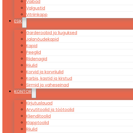
Vaibad
Valgustid
Vitriinkapp
ESIK
Garderoobid ja liuguksed
Jalanõudekapid
Kapid
Peeglid
Riidenagid
Riiulid
Korvid ja korvriiulid
Karbis, kastid ja kirstud
Sirmid ja vaheseinad
KONTOR
Kirjutuslauad
Arvutitoolid ja töötoolid
Klienditoolid
Klapptoolid
Riiulid