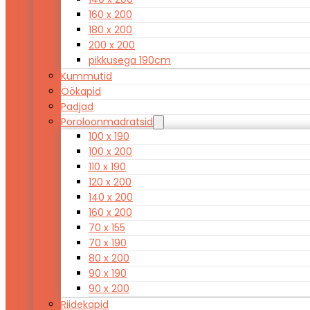
160 x 200
180 x 200
200 x 200
pikkusega 190cm
Kummutid
Öökapid
Padjad
Poroloonmadratsid
100 x 190
100 x 200
110 x 190
120 x 200
140 x 200
160 x 200
70 x 155
70 x 190
80 x 200
90 x 190
90 x 200
Riidekapid