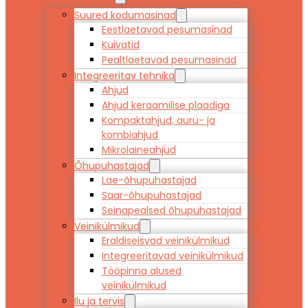
Suured kodumasinad
Eestlaetavad pesumasinad
Kuivatid
Pealtlaetavad pesumasinad
Integreeritav tehnika
Ahjud
Ahjud keraamilise plaadiga
Kompaktahjud, auru- ja
kombiahjud
Mikrolaineahjud
Õhupuhastajad
Lae-õhupuhastajad
Saar-õhupuhastajad
Seinapealsed õhupuhastajad
Veinikülmikud
Eraldiseisvad veinikülmikud
Integreeritavad veinikülmikud
Tööpinna alused
veinikülmikud
Ilu ja tervis