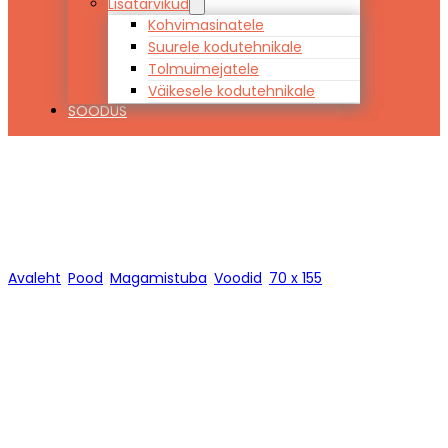
Lisatarvikud
Kohvimasinatele
Suurele kodutehnikale
Tolmuimejatele
Väikesele kodutehnikale
SOODUS
70 x 155
Avaleht
/
Pood
/
Magamistuba
/
Voodid
/
70 x 155
/
Lehekülg 1