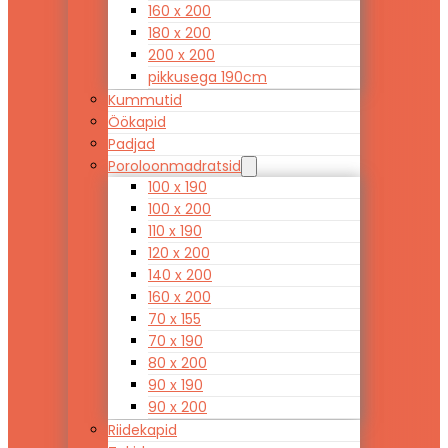
160 x 200
180 x 200
200 x 200
pikkusega 190cm
Kummutid
Öökapid
Padjad
Poroloonmadratsid
100 x 190
100 x 200
110 x 190
120 x 200
140 x 200
160 x 200
70 x 155
70 x 190
80 x 200
90 x 190
90 x 200
Riidekapid