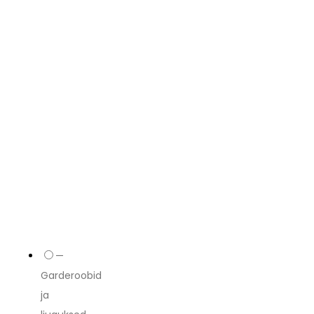
—
Garderoobid
ja