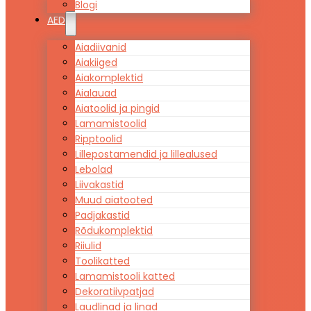
Blogi
AED
Aiadiivanid
Aiakiiged
Aiakomplektid
Aialauad
Aiatoolid ja pingid
Lamamistoolid
Ripptoolid
Lillepostamendid ja lillealused
Lebolad
Liivakastid
Muud aiatooted
Padjakastid
Rõdukomplektid
Riiulid
Toolikatted
Lamamistooli katted
Dekoratiivpatjad
Laudlinad ja linad