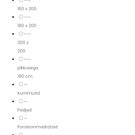
——
160 x 200
——
180 x 200
——
200 x
200
——
pikkusega
190 cm
—
Kummutid
—
Padjad
—
Poroloonmadratsid