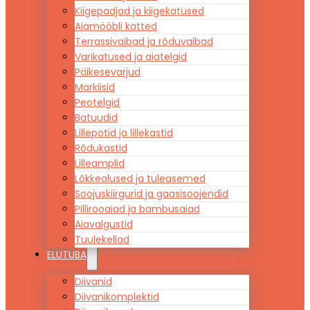
Kiigepadjad ja kiigekatused
Aiamööbli katted
Terrassivaibad ja rõduvaibad
Varikatused ja aiatelgid
Päikesevarjud
Markiisid
Peotelgid
Batuudid
Lillepotid ja lillekastid
Rõdukastid
Lilleamplid
Lõkkealused ja tuleasemed
Soojuskiirgurid ja gaasisoojendid
Pillirooaiad ja bambusaiad
Aiavalgustid
Tuulekellad
ELUTUBA
Diivanid
Diivanikomplektid