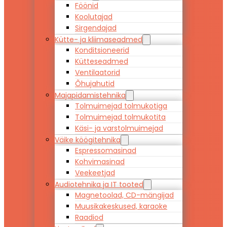
Föönid
Koolutajad
Sirgendajad
Kütte- ja kliimaseadmed
Konditsioneerid
Kütteseadmed
Ventilaatorid
Õhujahutid
Majapidamistehnika
Tolmuimejad tolmukotiga
Tolmuimejad tolmukotita
Käsi- ja varstolmuimejad
Väike köögitehnika
Espressomasinad
Kohvimasinad
Veekeetjad
Audiotehnika ja IT tooted
Magnetoolad, CD-mängijad
Muusikakeskused, karaoke
Raadiod