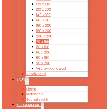
120 x 190
120 x 200
140 x 190
140 x 200
160 x 200
180 x 200
200 x 200
70 x 155
80 x 190
80 x 200
90 x 190
90 x 200
Vedruvoodi otsad
Voodikastid
SAUN
Pingid
Riidenagid
Saunatekstiil
KODUMASINAD