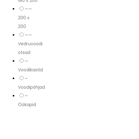
180 x 200
——
200 x
200
——
Vedruvoodi
otsad
—
Voodikastid
—
Voodipõhjad
—
Öökapid