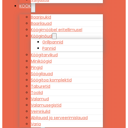
KÖÖK
Baaripukid
Baarilauad
Köögimööbel eritellimusel
Kööginõud
Grillpannid
Pannid
Köögitarvikud
Miniköögid
Pingid
Söögilauad
Söögitoa komplektid
Taburetid
Toolid
Valamud
Valamusegistid
Veiniriiulid
Abilauad ja serveerimislauad
Varia