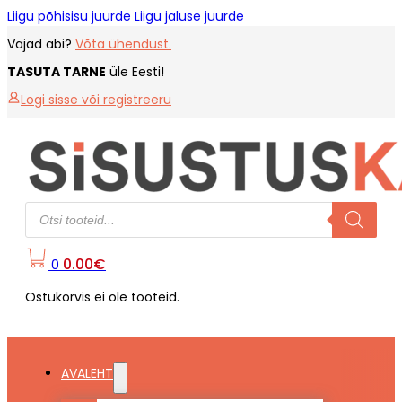
Liigu põhisisu juurde
Liigu jaluse juurde
Vajad abi?
Võta ühendust.
TASUTA TARNE
üle Eesti!
Logi sisse või registreeru
Products
search
0.00
€
0
Ostukorvis ei ole tooteid.
AVALEHT