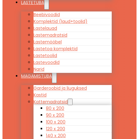
LASTETUBA
Beebivoodid
Komplektid (laud+toolid)
Lastelauad
Lastemadratsid
Lastemööbel
Lastetoa komplektid
Lastetoolid
Lastevoodid
Narid
MAGAMISTUBA
Garderoobid ja liuguksed
Kastid
Kattemadratsid
80 x 200
90 x 200
100 x 200
120 x 200
140 x 200