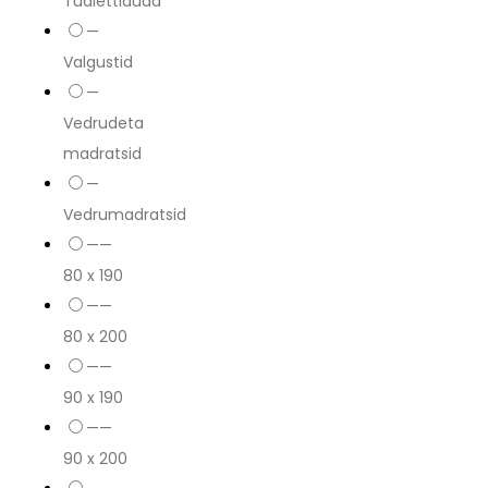
Tualettlauad
—
Valgustid
—
Vedrudeta
madratsid
—
Vedrumadratsid
——
80 x 190
——
80 x 200
——
90 x 190
——
90 x 200