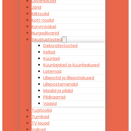
Diivanilauad
Järid
Kiiktoolid
Kott-toolid
Korvmööbel
Nurgadiivanid
Sisustustooted
Dekoratiivtooted
Kellad
Küünlad
Küünlajalad ja küünlaalused
Laternad
Lillepotid ja lillepotialused
Lillepostamendid
Maalid ja pildid
Pildiraamid
Vaasid
Tugitoolid
Tumbad
TV lauad
Vaibad