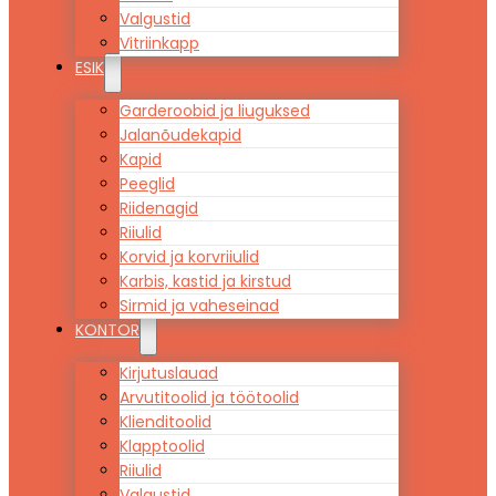
Valgustid
Vitriinkapp
ESIK
Garderoobid ja liuguksed
Jalanõudekapid
Kapid
Peeglid
Riidenagid
Riiulid
Korvid ja korvriiulid
Karbis, kastid ja kirstud
Sirmid ja vaheseinad
KONTOR
Kirjutuslauad
Arvutitoolid ja töötoolid
Klienditoolid
Klapptoolid
Riiulid
Valgustid