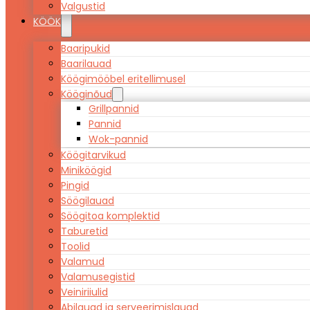
Valgustid
KÖÖK
Baaripukid
Baarilauad
Köögimööbel eritellimusel
Kööginõud
Grillpannid
Pannid
Wok-pannid
Köögitarvikud
Miniköögid
Pingid
Söögilauad
Söögitoa komplektid
Taburetid
Toolid
Valamud
Valamusegistid
Veiniriiulid
Abilauad ja serveerimislauad