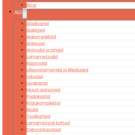
Blogi
AED
Aiadiivanid
Aiakiiged
Aiakomplektid
Aialauad
Aiatoolid ja pingid
Lamamistoolid
Ripptoolid
Lillepostamendid ja lillealused
Lebolad
Liivakastid
Muud aiatooted
Padjakastid
Rõdukomplektid
Riiulid
Toolikatted
Lamamistooli katted
Dekoratiivpatjad