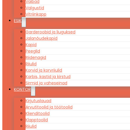
Vaibad
Valgustid
Vitriinkapp
ESIK
Garderoobid ja liuguksed
Jalanõudekapid
Kapid
Peeglid
Riidenagid
Riiulid
Korvid ja korvriiulid
Karbis, kastid ja kirstud
Sirmid ja vaheseinad
KONTOR
Kirjutuslauad
Arvutitoolid ja töötoolid
Klienditoolid
Klapptoolid
Riiulid