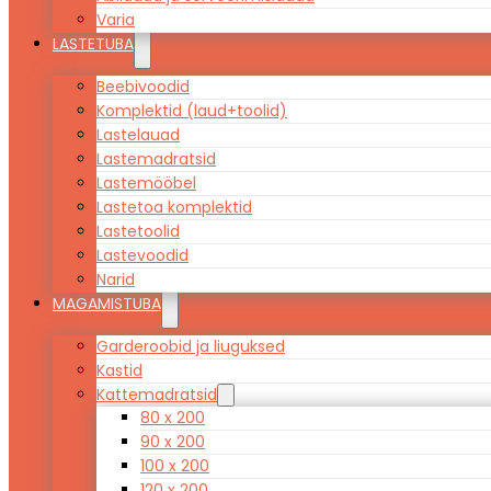
Varia
LASTETUBA
Beebivoodid
Komplektid (laud+toolid)
Lastelauad
Lastemadratsid
Lastemööbel
Lastetoa komplektid
Lastetoolid
Lastevoodid
Narid
MAGAMISTUBA
Garderoobid ja liuguksed
Kastid
Kattemadratsid
80 x 200
90 x 200
100 x 200
120 x 200