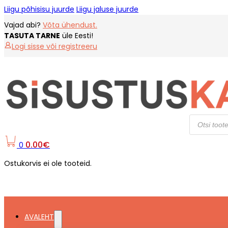
Liigu põhisisu juurde
Liigu jaluse juurde
Vajad abi?
Võta ühendust.
TASUTA TARNE
üle Eesti!
Logi sisse või registreeru
Products
search
0.00
€
0
Ostukorvis ei ole tooteid.
AVALEHT