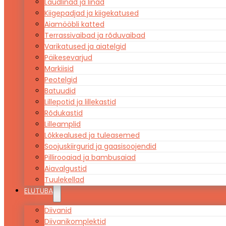
Laudlinad ja linad
Kiigepadjad ja kiigekatused
Aiamööbli katted
Terrassivaibad ja rõduvaibad
Varikatused ja aiatelgid
Päikesevarjud
Markiisid
Peotelgid
Batuudid
Lillepotid ja lillekastid
Rõdukastid
Lilleamplid
Lõkkealused ja tuleasemed
Soojuskiirgurid ja gaasisoojendid
Pillirooaiad ja bambusaiad
Aiavalgustid
Tuulekellad
ELUTUBA
Diivanid
Diivanikomplektid