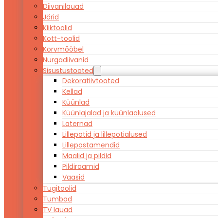
Diivanilauad
Järid
Kiiktoolid
Kott-toolid
Korvmööbel
Nurgadiivanid
Sisustustooted
Dekoratiivtooted
Kellad
Küünlad
Küünlajalad ja küünlaalused
Laternad
Lillepotid ja lillepotialused
Lillepostamendid
Maalid ja pildid
Pildiraamid
Vaasid
Tugitoolid
Tumbad
TV lauad