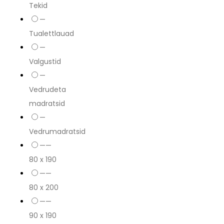
Tekid
—
Tualettlauad
—
Valgustid
—
Vedrudeta
madratsid
—
Vedrumadratsid
——
80 x 190
——
80 x 200
——
90 x 190