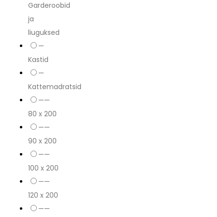
Garderoobid
ja
liuguksed
—
Kastid
—
Kattemadratsid
——
80 x 200
——
90 x 200
——
100 x 200
——
120 x 200
——