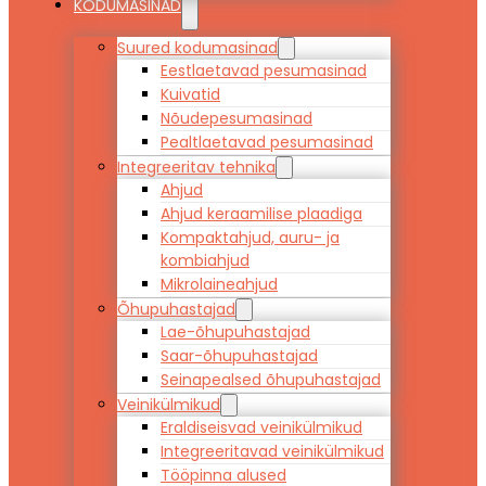
KODUMASINAD
Suured kodumasinad
Eestlaetavad pesumasinad
Kuivatid
Nõudepesumasinad
Pealtlaetavad pesumasinad
Integreeritav tehnika
Ahjud
Ahjud keraamilise plaadiga
Kompaktahjud, auru- ja
kombiahjud
Mikrolaineahjud
Õhupuhastajad
Lae-õhupuhastajad
Saar-õhupuhastajad
Seinapealsed õhupuhastajad
Veinikülmikud
Eraldiseisvad veinikülmikud
Integreeritavad veinikülmikud
Tööpinna alused