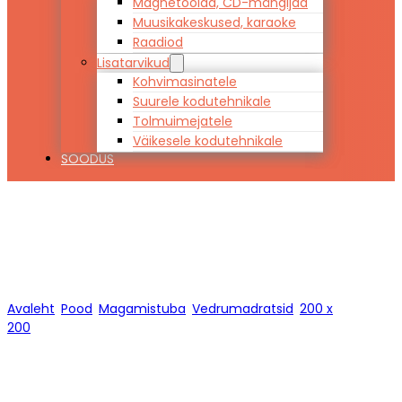
Magnetoolad, CD-mängijad
Muusikakeskused, karaoke
Raadiod
Lisatarvikud
Kohvimasinatele
Suurele kodutehnikale
Tolmuimejatele
Väikesele kodutehnikale
SOODUS
200 x 200
Avaleht
/
Pood
/
Magamistuba
/
Vedrumadratsid
/
200 x
200
/
Lehekülg 1