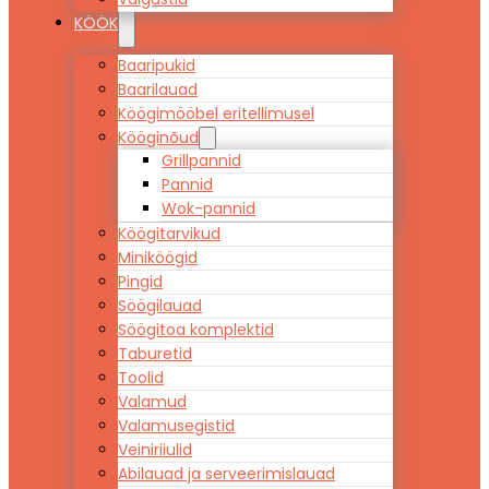
KÖÖK
Baaripukid
Baarilauad
Köögimööbel eritellimusel
Kööginõud
Grillpannid
Pannid
Wok-pannid
Köögitarvikud
Miniköögid
Pingid
Söögilauad
Söögitoa komplektid
Taburetid
Toolid
Valamud
Valamusegistid
Veiniriiulid
Abilauad ja serveerimislauad