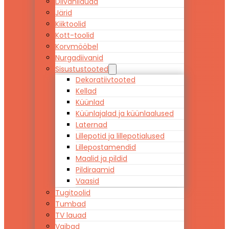
Diivanilauad
Järid
Kiiktoolid
Kott-toolid
Korvmööbel
Nurgadiivanid
Sisustustooted
Dekoratiivtooted
Kellad
Küünlad
Küünlajalad ja küünlaalused
Laternad
Lillepotid ja lillepotialused
Lillepostamendid
Maalid ja pildid
Pildiraamid
Vaasid
Tugitoolid
Tumbad
TV lauad
Vaibad