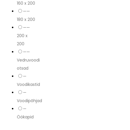
160 x 200
——
180 x 200
——
200 x
200
——
Vedruvoodi
otsad
—
Voodikastid
—
Voodipõhjad
—
Öökapid