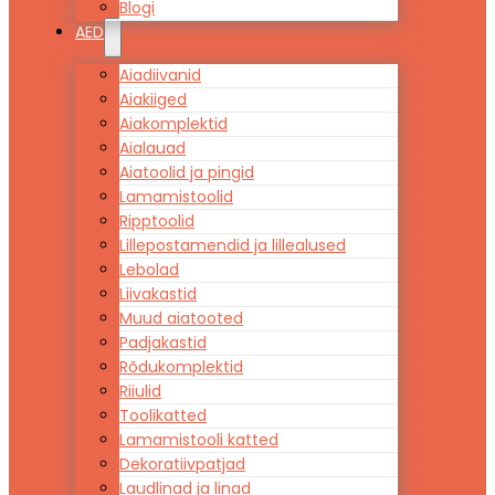
Blogi
AED
Aiadiivanid
Aiakiiged
Aiakomplektid
Aialauad
Aiatoolid ja pingid
Lamamistoolid
Ripptoolid
Lillepostamendid ja lillealused
Lebolad
Liivakastid
Muud aiatooted
Padjakastid
Rõdukomplektid
Riiulid
Toolikatted
Lamamistooli katted
Dekoratiivpatjad
Laudlinad ja linad