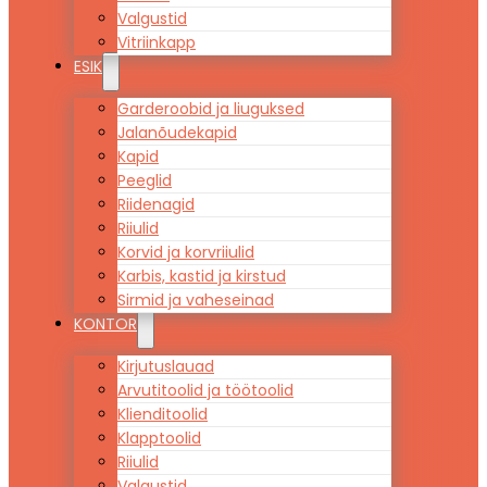
Valgustid
Vitriinkapp
ESIK
Garderoobid ja liuguksed
Jalanõudekapid
Kapid
Peeglid
Riidenagid
Riiulid
Korvid ja korvriiulid
Karbis, kastid ja kirstud
Sirmid ja vaheseinad
KONTOR
Kirjutuslauad
Arvutitoolid ja töötoolid
Klienditoolid
Klapptoolid
Riiulid
Valgustid