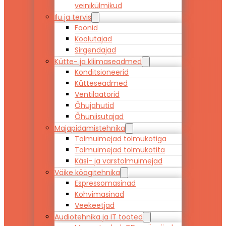
veinikülmikud
Ilu ja tervis
Föönid
Koolutajad
Sirgendajad
Kütte- ja kliimaseadmed
Konditsioneerid
Kütteseadmed
Ventilaatorid
Õhujahutid
Õhuniisutajad
Majapidamistehnika
Tolmuimejad tolmukotiga
Tolmuimejad tolmukotita
Käsi- ja varstolmuimejad
Väike köögitehnika
Espressomasinad
Kohvimasinad
Veekeetjad
Audiotehnika ja IT tooted