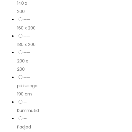
140 x
200
——
160 x 200
——
180 x 200
——
200 x
200
——
pikkusega
190 cm
—
Kummutid
—
Padjad