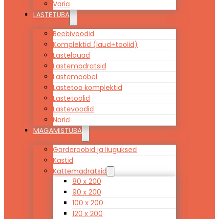
Varia
LASTETUBA
Beebivoodid
Komplektid (laud+toolid)
Lastelauad
Lastemadratsid
Lastemööbel
Lastetoa komplektid
Lastetoolid
Lastevoodid
Narid
MAGAMISTUBA
Garderoobid ja liuguksed
Kastid
Kattemadratsid
80 x 200
90 x 200
100 x 200
120 x 200