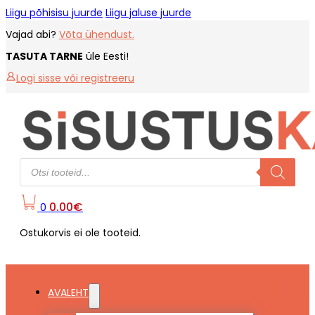
Liigu põhisisu juurde
Liigu jaluse juurde
Vajad abi?
Võta ühendust.
TASUTA TARNE
üle Eesti!
Logi sisse või registreeru
Products
search
0.00
€
0
Ostukorvis ei ole tooteid.
AVALEHT