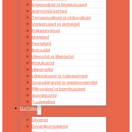
Kiigepadjad ja kiigekatused
Aiamööbli katted
Terrassivaibad ja rõduvaibad
Varikatused ja aiatelgid
Päikesevarjud
Markiisid
Peotelgid
Batuudid
Lillepotid ja lillekastid
Rõdukastid
Lilleamplid
Lõkkealused ja tuleasemed
Soojuskiirgurid ja gaasisoojendid
Pillirooaiad ja bambusaiad
Aiavalgustid
Tuulekellad
ELUTUBA
Diivanid
Diivanikomplektid