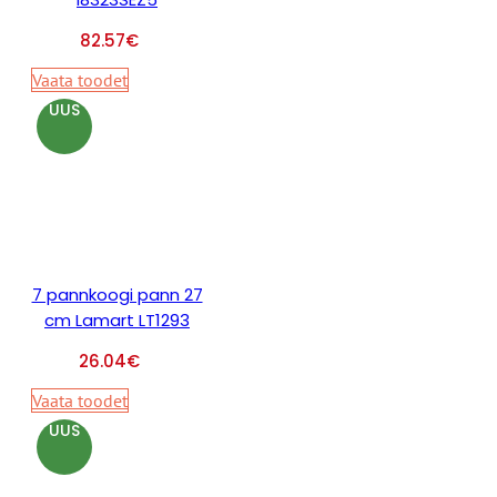
82.57
€
Vaata toodet
UUS
7 pannkoogi pann 27
cm Lamart LT1293
26.04
€
Vaata toodet
UUS