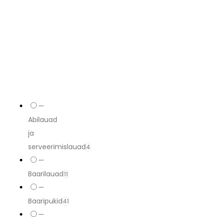
—
Abilauad
ja
serveerimislauad
4
—
Baarilauad
11
—
Baaripukid
41
—