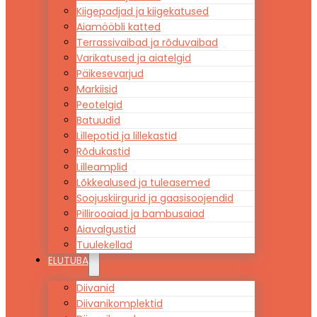
Kiigepadjad ja kiigekatused
Aiamööbli katted
Terrassivaibad ja rõduvaibad
Varikatused ja aiatelgid
Päikesevarjud
Markiisid
Peotelgid
Batuudid
Lillepotid ja lillekastid
Rõdukastid
Lilleamplid
Lõkkealused ja tuleasemed
Soojuskiirgurid ja gaasisoojendid
Pillirooaiad ja bambusaiad
Aiavalgustid
Tuulekellad
ELUTUBA
Diivanid
Diivanikomplektid