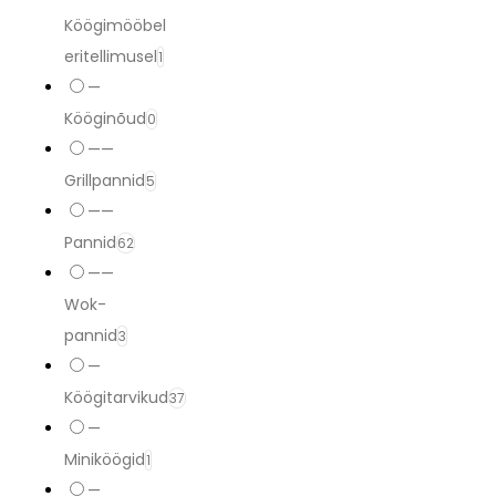
Köögimööbel
eritellimusel
1
—
Kööginõud
0
——
Grillpannid
5
——
Pannid
62
——
Wok-
pannid
3
—
Köögitarvikud
37
—
Miniköögid
1
—