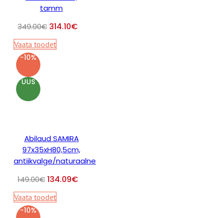
tamm
314.10
€
349.00
€
Vaata toodet
-10%
UUS
Abilaud SAMIRA
97x35xH80,5cm,
antiikvalge/naturaalne
134.09
€
149.00
€
Vaata toodet
-10%