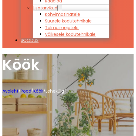
Raadiod
Lisatarvikud
Kohvimasinatele
Suurele kodutehnikale
Tolmuimejatele
Väikesele kodutehnikale
SOODUS
Köök
Avaleht
/
Pood
/
Köök
/
Lehekülg 1