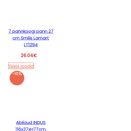
7 pannkoogi pann 27
cm Smile Lamart
LT1294
26.04
€
Vaata toodet
-10%
Abilaud INDUS
116x37xH77cm,