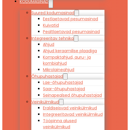
KODUMASINAD
Suured kodumasinad
Eestlaetavad pesumasinad
Kuivatid
Pealtlaetavad pesumasinad
Integreeritav tehnika
Ahjud
Ahjud keraamilise plaadiga
Kompaktahjud, auru- ja
kombiahjud
Mikrolaineahjud
Õhupuhastajad
Lae-õhupuhastajad
Saar-õhupuhastajad
Seinapealsed õhupuhastajad
Veinikülmikud
Eraldiseisvad veinikülmikud
Integreeritavad veinikülmikud
Tööpinna alused
veinikülmikud