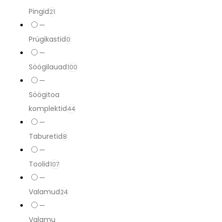
Pingid
21
—
Prügikastid
0
—
Söögilauad
100
—
Söögitoa
komplektid
44
—
Taburetid
8
—
Toolid
107
—
Valamud
24
—
Valamu