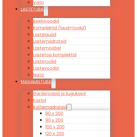
Varia
LASTETUBA
Beebivoodid
Komplektid (laud+toolid)
Lastelauad
Lastemadratsid
Lastemööbel
Lastetoa komplektid
Lastetoolid
Lastevoodid
Narid
MAGAMISTUBA
Garderoobid ja liuguksed
Kastid
Kattemadratsid
80 x 200
90 x 200
100 x 200
120 x 200