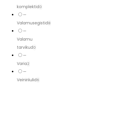
komplektid
0
—
Valamusegistid
8
—
Valamu
tarvikud
0
—
Varia
2
—
Veiniriiulid
6