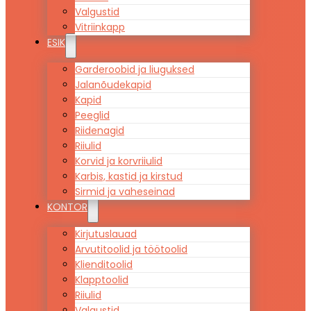
Valgustid
Vitriinkapp
ESIK
Garderoobid ja liuguksed
Jalanõudekapid
Kapid
Peeglid
Riidenagid
Riiulid
Korvid ja korvriiulid
Karbis, kastid ja kirstud
Sirmid ja vaheseinad
KONTOR
Kirjutuslauad
Arvutitoolid ja töötoolid
Klienditoolid
Klapptoolid
Riiulid
Valgustid