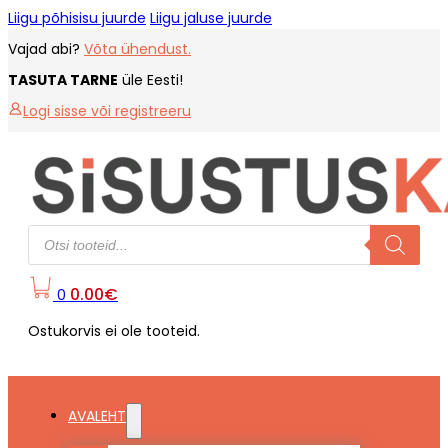
Liigu põhisisu juurde
Liigu jaluse juurde
Vajad abi?
Võta ühendust.
TASUTA TARNE
üle Eesti!
Logi sisse või registreeru
Products
search
0.00
€
0
Ostukorvis ei ole tooteid.
AVALEHT