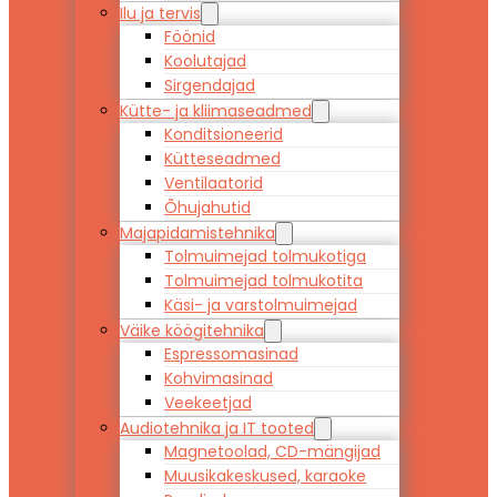
Ilu ja tervis
Föönid
Koolutajad
Sirgendajad
Kütte- ja kliimaseadmed
Konditsioneerid
Kütteseadmed
Ventilaatorid
Õhujahutid
Majapidamistehnika
Tolmuimejad tolmukotiga
Tolmuimejad tolmukotita
Käsi- ja varstolmuimejad
Väike köögitehnika
Espressomasinad
Kohvimasinad
Veekeetjad
Audiotehnika ja IT tooted
Magnetoolad, CD-mängijad
Muusikakeskused, karaoke