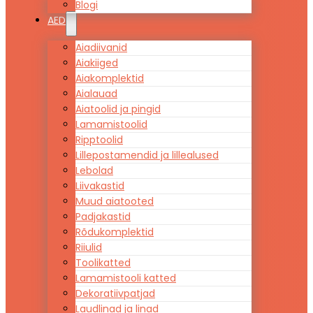
Blogi
AED
Aiadiivanid
Aiakiiged
Aiakomplektid
Aialauad
Aiatoolid ja pingid
Lamamistoolid
Ripptoolid
Lillepostamendid ja lillealused
Lebolad
Liivakastid
Muud aiatooted
Padjakastid
Rõdukomplektid
Riiulid
Toolikatted
Lamamistooli katted
Dekoratiivpatjad
Laudlinad ja linad