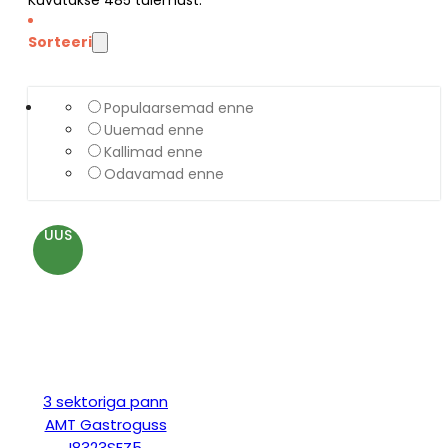
Sorteeri
Populaarsemad enne
Uuemad enne
Kallimad enne
Odavamad enne
UUS
3 sektoriga pann
AMT Gastroguss
I8323SEZ5