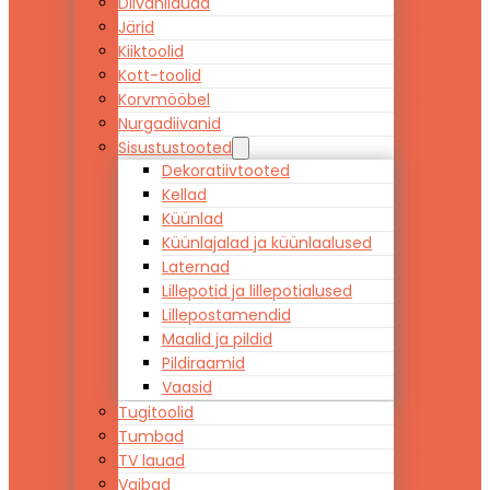
Diivanilauad
Järid
Kiiktoolid
Kott-toolid
Korvmööbel
Nurgadiivanid
Sisustustooted
Dekoratiivtooted
Kellad
Küünlad
Küünlajalad ja küünlaalused
Laternad
Lillepotid ja lillepotialused
Lillepostamendid
Maalid ja pildid
Pildiraamid
Vaasid
Tugitoolid
Tumbad
TV lauad
Vaibad