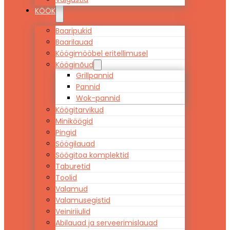
KÖÖK
Baaripukid
Baarilauad
Köögimööbel eritellimusel
Kööginõud
Grillpannid
Pannid
Wok-pannid
Köögitarvikud
Miniköögid
Pingid
Söögilauad
Söögitoa komplektid
Taburetid
Toolid
Valamud
Valamusegistid
Veiniriiulid
Abilauad ja serveerimislauad