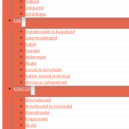
Vaibad
Valgustid
Vitriinkapp
ESIK
Garderoobid ja liuguksed
Jalanõudekapid
Kapid
Peeglid
Riidenagid
Riiulid
Korvid ja korvriiulid
Karbis, kastid ja kirstud
Sirmid ja vaheseinad
KONTOR
Kirjutuslauad
Arvutitoolid ja töötoolid
Klienditoolid
Klapptoolid
Riiulid