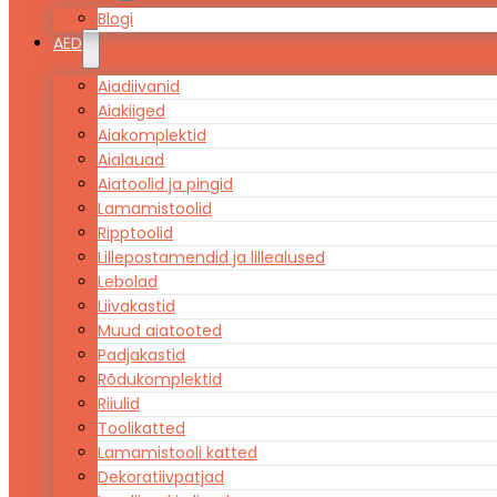
Blogi
AED
Aiadiivanid
Aiakiiged
Aiakomplektid
Aialauad
Aiatoolid ja pingid
Lamamistoolid
Ripptoolid
Lillepostamendid ja lillealused
Lebolad
Liivakastid
Muud aiatooted
Padjakastid
Rõdukomplektid
Riiulid
Toolikatted
Lamamistooli katted
Dekoratiivpatjad