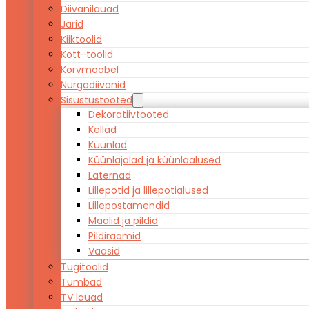
Diivanilauad
Järid
Kiiktoolid
Kott-toolid
Korvmööbel
Nurgadiivanid
Sisustustooted
Dekoratiivtooted
Kellad
Küünlad
Küünlajalad ja küünlaalused
Laternad
Lillepotid ja lillepotialused
Lillepostamendid
Maalid ja pildid
Pildiraamid
Vaasid
Tugitoolid
Tumbad
TV lauad