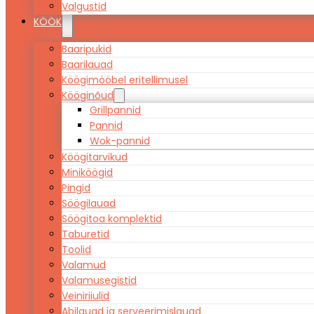
Valgustid
KÖÖK
Baaripukid
Baarilauad
Köögimööbel eritellimusel
Kööginõud
Grillpannid
Pannid
Wok-pannid
Köögitarvikud
Miniköögid
Pingid
Söögilauad
Söögitoa komplektid
Taburetid
Toolid
Valamud
Valamusegistid
Veiniriiulid
Abilauad ja serveerimislauad