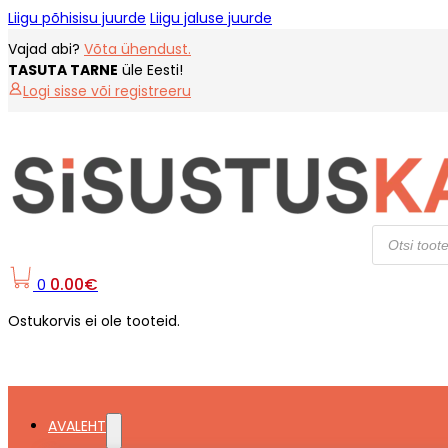
Liigu põhisisu juurde
Liigu jaluse juurde
Vajad abi?
Võta ühendust.
TASUTA TARNE
üle Eesti!
Logi sisse või registreeru
Products
search
0.00
€
0
Ostukorvis ei ole tooteid.
AVALEHT