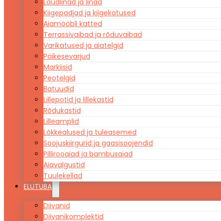
Laudlinad ja linad
Kiigepadjad ja kiigekatused
Aiamööbli katted
Terrassivaibad ja rõduvaibad
Varikatused ja aiatelgid
Päikesevarjud
Markiisid
Peotelgid
Batuudid
Lillepotid ja lillekastid
Rõdukastid
Lilleamplid
Lõkkealused ja tuleasemed
Soojuskiirgurid ja gaasisoojendid
Pillirooaiad ja bambusaiad
Aiavalgustid
Tuulekellad
ELUTUBA
Diivanid
Diivanikomplektid