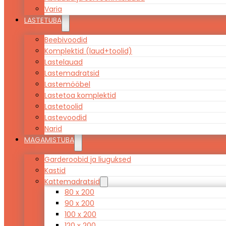
Varia
LASTETUBA
Beebivoodid
Komplektid (laud+toolid)
Lastelauad
Lastemadratsid
Lastemööbel
Lastetoa komplektid
Lastetoolid
Lastevoodid
Narid
MAGAMISTUBA
Garderoobid ja liuguksed
Kastid
Kattemadratsid
80 x 200
90 x 200
100 x 200
120 x 200