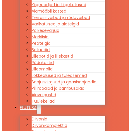
Kiigepadjad ja kiigekatused
Aiamööbli katted
Terrassivaibad ja rõduvaibad
Varikatused ja aiatelgid
Päikesevarjud
Markiisid
Peotelgid
Batuudid
Lillepotid ja lillekastid
Rõdukastid
Lilleamplid
Lõkkealused ja tuleasemed
Soojuskiirgurid ja gaasisoojendid
Pillirooaiad ja bambusaiad
Aiavalgustid
Tuulekellad
ELUTUBA
Diivanid
Diivanikomplektid