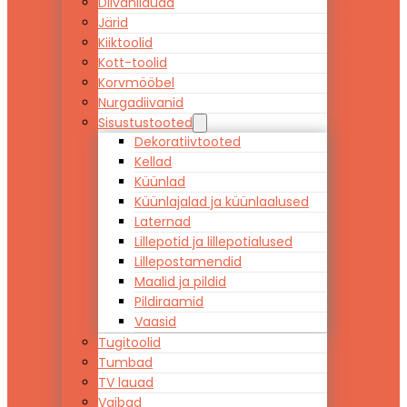
Diivanilauad
Järid
Kiiktoolid
Kott-toolid
Korvmööbel
Nurgadiivanid
Sisustustooted
Dekoratiivtooted
Kellad
Küünlad
Küünlajalad ja küünlaalused
Laternad
Lillepotid ja lillepotialused
Lillepostamendid
Maalid ja pildid
Pildiraamid
Vaasid
Tugitoolid
Tumbad
TV lauad
Vaibad