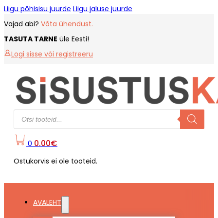
Liigu põhisisu juurde
Liigu jaluse juurde
Vajad abi?
Võta ühendust.
TASUTA TARNE
üle Eesti!
Logi sisse või registreeru
Products
search
0.00
€
0
Ostukorvis ei ole tooteid.
AVALEHT