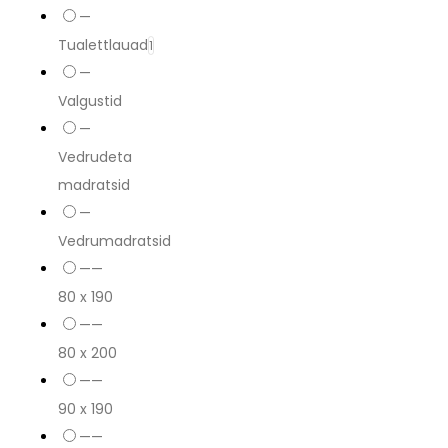
—
Tualettlauad
1
—
Valgustid
—
Vedrudeta
madratsid
—
Vedrumadratsid
——
80 x 190
——
80 x 200
——
90 x 190
——