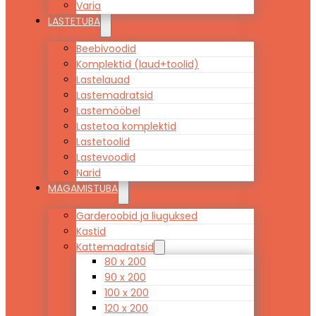
Varia
LASTETUBA
Beebivoodid
Komplektid (laud+toolid)
Lastelauad
Lastemadratsid
Lastemööbel
Lastetoa komplektid
Lastetoolid
Lastevoodid
Narid
MAGAMISTUBA
Garderoobid ja liuguksed
Kastid
Kattemadratsid
80 x 200
90 x 200
100 x 200
120 x 200