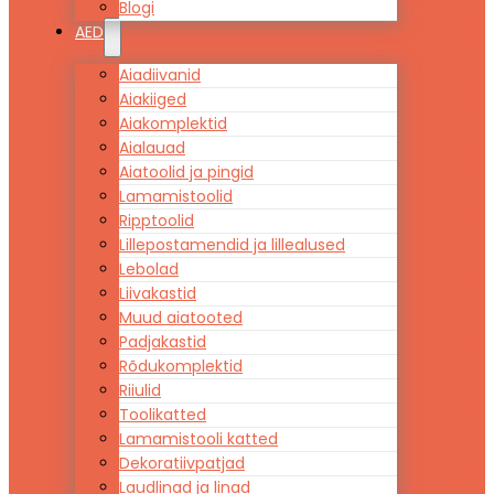
Blogi
AED
Aiadiivanid
Aiakiiged
Aiakomplektid
Aialauad
Aiatoolid ja pingid
Lamamistoolid
Ripptoolid
Lillepostamendid ja lillealused
Lebolad
Liivakastid
Muud aiatooted
Padjakastid
Rõdukomplektid
Riiulid
Toolikatted
Lamamistooli katted
Dekoratiivpatjad
Laudlinad ja linad