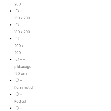
200
——
160 x 200
——
180 x 200
——
200 x
200
——
pikkusega
190 cm
—
Kummutid
—
Padjad
—