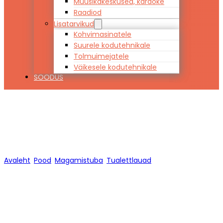
Muusikakeskused, karaoke
Raadiod
Lisatarvikud
Kohvimasinatele
Suurele kodutehnikale
Tolmuimejatele
Väikesele kodutehnikale
SOODUS
Tualettlauad
Avaleht
/
Pood
/
Magamistuba
/
Tualettlauad
/
Lehekülg 1