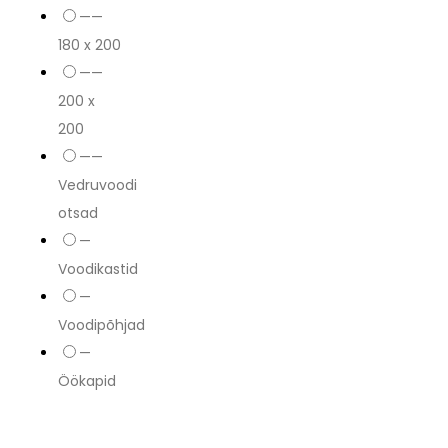
——
180 x 200
——
200 x
200
——
Vedruvoodi
otsad
—
Voodikastid
—
Voodipõhjad
—
Öökapid