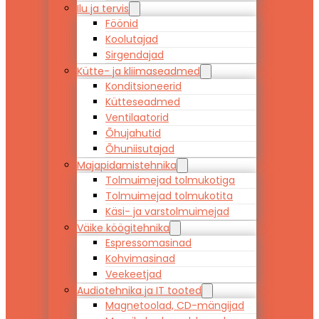
Ilu ja tervis
Föönid
Koolutajad
Sirgendajad
Kütte- ja kliimaseadmed
Konditsioneerid
Kütteseadmed
Ventilaatorid
Õhujahutid
Õhuniisutajad
Majapidamistehnika
Tolmuimejad tolmukotiga
Tolmuimejad tolmukotita
Käsi- ja varstolmuimejad
Väike köögitehnika
Espressomasinad
Kohvimasinad
Veekeetjad
Audiotehnika ja IT tooted
Magnetoolad, CD-mängijad