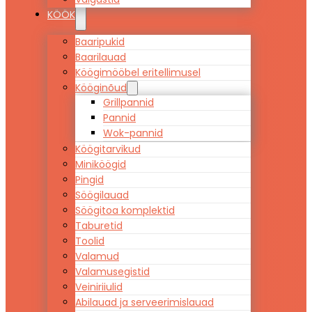
KÖÖK
Baaripukid
Baarilauad
Köögimööbel eritellimusel
Kööginõud
Grillpannid
Pannid
Wok-pannid
Köögitarvikud
Miniköögid
Pingid
Söögilauad
Söögitoa komplektid
Taburetid
Toolid
Valamud
Valamusegistid
Veiniriiulid
Abilauad ja serveerimislauad