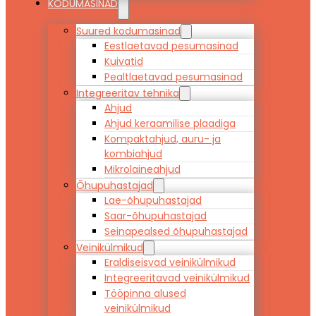
KODUMASINAD
Suured kodumasinad
Eestlaetavad pesumasinad
Kuivatid
Pealtlaetavad pesumasinad
Integreeritav tehnika
Ahjud
Ahjud keraamilise plaadiga
Kompaktahjud, auru- ja
kombiahjud
Mikrolaineahjud
Õhupuhastajad
Lae-õhupuhastajad
Saar-õhupuhastajad
Seinapealsed õhupuhastajad
Veinikülmikud
Eraldiseisvad veinikülmikud
Integreeritavad veinikülmikud
Tööpinna alused
veinikülmikud