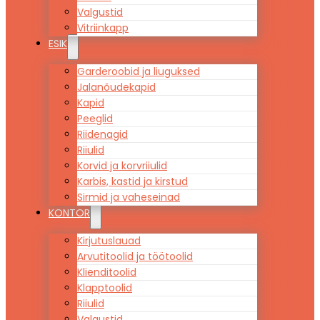
Valgustid
Vitriinkapp
ESIK
Garderoobid ja liuguksed
Jalanõudekapid
Kapid
Peeglid
Riidenagid
Riiulid
Korvid ja korvriiulid
Karbis, kastid ja kirstud
Sirmid ja vaheseinad
KONTOR
Kirjutuslauad
Arvutitoolid ja töötoolid
Klienditoolid
Klapptoolid
Riiulid
Valgustid