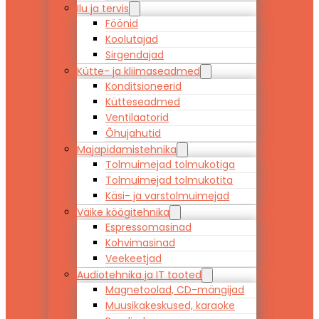
Ilu ja tervis
Föönid
Koolutajad
Sirgendajad
Kütte- ja kliimaseadmed
Konditsioneerid
Kütteseadmed
Ventilaatorid
Õhujahutid
Majapidamistehnika
Tolmuimejad tolmukotiga
Tolmuimejad tolmukotita
Käsi- ja varstolmuimejad
Väike köögitehnika
Espressomasinad
Kohvimasinad
Veekeetjad
Audiotehnika ja IT tooted
Magnetoolad, CD-mängijad
Muusikakeskused, karaoke