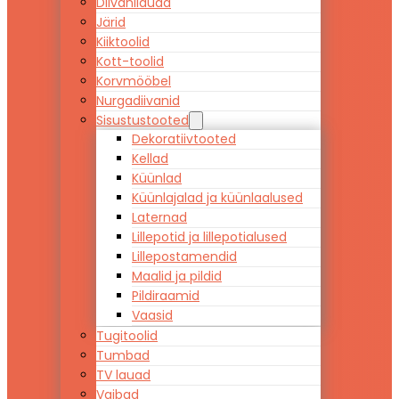
Diivanilauad
Järid
Kiiktoolid
Kott-toolid
Korvmööbel
Nurgadiivanid
Sisustustooted
Dekoratiivtooted
Kellad
Küünlad
Küünlajalad ja küünlaalused
Laternad
Lillepotid ja lillepotialused
Lillepostamendid
Maalid ja pildid
Pildiraamid
Vaasid
Tugitoolid
Tumbad
TV lauad
Vaibad