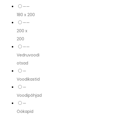
——
180 x 200
——
200 x
200
——
Vedruvoodi
otsad
—
Voodikastid
—
Voodipõhjad
—
Öökapid