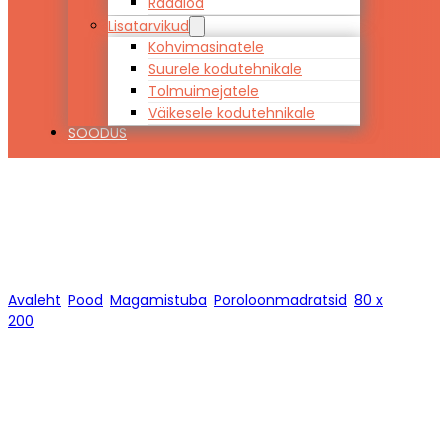
Raadiod
Lisatarvikud
Kohvimasinatele
Suurele kodutehnikale
Tolmuimejatele
Väikesele kodutehnikale
SOODUS
80 x 200
Avaleht
/
Pood
/
Magamistuba
/
Poroloonmadratsid
/
80 x
200
/
Lehekülg 1