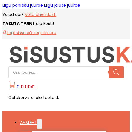
Liigu põhisisu juurde
Liigu jaluse juurde
Vajad abi?
Võta ühendust.
TASUTA TARNE
üle Eesti!
Logi sisse või registreeru
Products
search
0.00
€
0
Ostukorvis ei ole tooteid.
AVALEHT