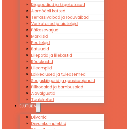
Kiigepadjad ja kiigekatused
Aiamööbli katted
Terrassivaibad ja rõduvaibad
Varikatused ja aiatelgid
Päikesevarjud
Markiisid
Peotelgid
Batuudid
Lillepotid ja lillekastid
Rõdukastid
Lilleamplid
Lõkkealused ja tuleasemed
Soojuskiirgurid ja gaasisoojendid
Pillirooaiad ja bambusaiad
Aiavalgustid
Tuulekellad
ELUTUBA
Diivanid
Diivanikomplektid