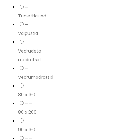
—
Tualettlauad
—
Valgustid
—
Vedrudeta
madratsid
—
Vedrumadratsid
——
80 x 190
——
80 x 200
——
90 x 190
——