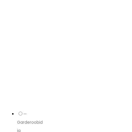
—
Garderoobid
ja