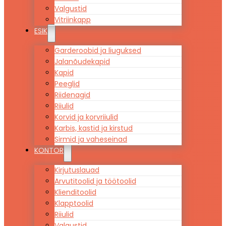
Valgustid
Vitriinkapp
ESIK
Garderoobid ja liuguksed
Jalanõudekapid
Kapid
Peeglid
Riidenagid
Riiulid
Korvid ja korvriiulid
Karbis, kastid ja kirstud
Sirmid ja vaheseinad
KONTOR
Kirjutuslauad
Arvutitoolid ja töötoolid
Klienditoolid
Klapptoolid
Riiulid
Valgustid