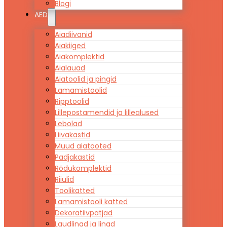
Blogi
AED
Aiadiivanid
Aiakiiged
Aiakomplektid
Aialauad
Aiatoolid ja pingid
Lamamistoolid
Ripptoolid
Lillepostamendid ja lillealused
Lebolad
Liivakastid
Muud aiatooted
Padjakastid
Rõdukomplektid
Riiulid
Toolikatted
Lamamistooli katted
Dekoratiivpatjad
Laudlinad ja linad