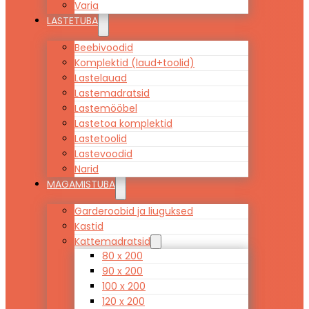
Varia
LASTETUBA
Beebivoodid
Komplektid (laud+toolid)
Lastelauad
Lastemadratsid
Lastemööbel
Lastetoa komplektid
Lastetoolid
Lastevoodid
Narid
MAGAMISTUBA
Garderoobid ja liuguksed
Kastid
Kattemadratsid
80 x 200
90 x 200
100 x 200
120 x 200