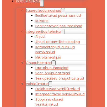
KODUMASINAD
Suured kodumasinad
Eestlaetavad pesumasinad
Kuivatid
Pealtlaetavad pesumasinad
Integreeritav tehnika
Ahjud
Ahjud keraamilise plaadiga
Kompaktahjud, auru- ja
kombiahjud
Mikrolaineahjud
Õhupuhastajad
Lae-õhupuhastajad
Saar-õhupuhastajad
Seinapealsed õhupuhastajad
Veinikülmikud
Eraldiseisvad veinikülmikud
Integreeritavad veinikülmikud
Tööpinna alused
veinikülmikud