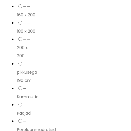
——
160 x 200
——
180 x 200
——
200 x
200
——
pikkusega
190 cm
—
Kummutid
—
Padjad
—
Poroloonmadratsid