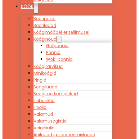
KÖÖK
Baaripukid
Baarilauad
Köögimööbel eritellimusel
Kööginõud
Grillpannid
Pannid
Wok-pannid
Köögitarvikud
Miniköögid
Pingid
Söögilauad
Söögitoa komplektid
Taburetid
Toolid
Valamud
Valamusegistid
Veiniriiulid
Abilauad ja serveerimislauad