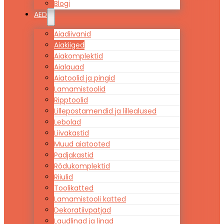
Blogi
AED
Aiadiivanid
Aiakiiged
Aiakomplektid
Aialauad
Aiatoolid ja pingid
Lamamistoolid
Ripptoolid
Lillepostamendid ja lillealused
Lebolad
Liivakastid
Muud aiatooted
Padjakastid
Rõdukomplektid
Riiulid
Toolikatted
Lamamistooli katted
Dekoratiivpatjad
Laudlinad ja linad