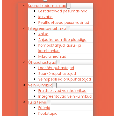
Suured kodumasinad
Eestlaetavad pesumasinad
Kuivatid
Pealtlaetavad pesumasinad
Integreeritav tehnika
Ahjud
Ahjud keraamilise plaadiga
Kompaktahjud, auru- ja
kombiahjud
Mikrolaineahjud
Õhupuhastajad
Lae-õhupuhastajad
Saar-õhupuhastajad
Seinapealsed õhupuhastajad
Veinikülmikud
Eraldiseisvad veinikülmikud
Integreeritavad veinikülmikud
Ilu ja tervis
Föönid
Koolutajad