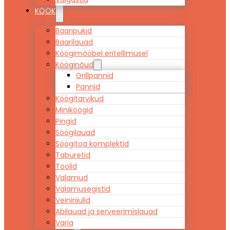
KÖÖK
Baaripukid
Baarilauad
Köögimööbel eritellimusel
Kööginõud
Grillpannid
Pannid
Köögitarvikud
Miniköögid
Pingid
Söögilauad
Söögitoa komplektid
Taburetid
Toolid
Valamud
Valamusegistid
Veiniriiulid
Abilauad ja serveerimislauad
Varia