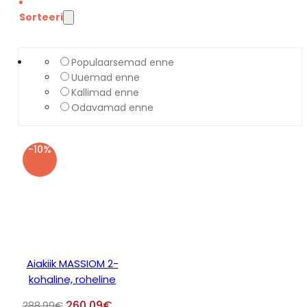
Sorteeri
Populaarsemad enne
Uuemad enne
Kallimad enne
Odavamad enne
-10%
Aiakiik MASSIOM 2-
kohaline, roheline
260.09
€
288.99
€