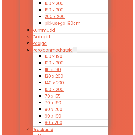
160 x 200
180 x 200
200 x 200
pikkusega 190cm
Kummutid
Öökapid
Padjad
Poroloonmadratsid
100 x 190
100 x 200
110 x 190
120 x 200
140 x 200
160 x 200
70 x 155
70 x 190
80 x 200
90 x 190
90 x 200
Riidekapid