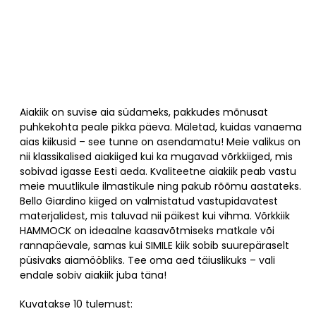
Aiakiik on suvise aia südameks, pakkudes mõnusat
puhkekohta peale pikka päeva. Mäletad, kuidas vanaema
aias kiikusid – see tunne on asendamatu! Meie valikus on
nii klassikalised aiakiiged kui ka mugavad võrkkiiged, mis
sobivad igasse Eesti aeda. Kvaliteetne aiakiik peab vastu
meie muutlikule ilmastikule ning pakub rõõmu aastateks.
Bello Giardino kiiged on valmistatud vastupidavatest
materjalidest, mis taluvad nii päikest kui vihma. Võrkkiik
HAMMOCK on ideaalne kaasavõtmiseks matkale või
rannapäevale, samas kui SIMILE kiik sobib suurepäraselt
püsivaks aiamööbliks. Tee oma aed täiuslikuks – vali
endale sobiv aiakiik juba täna!
Kuvatakse
10
tulemust: