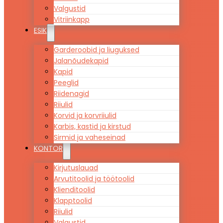
Valgustid
Vitriinkapp
ESIK
Garderoobid ja liuguksed
Jalanõudekapid
Kapid
Peeglid
Riidenagid
Riiulid
Korvid ja korvriiulid
Karbis, kastid ja kirstud
Sirmid ja vaheseinad
KONTOR
Kirjutuslauad
Arvutitoolid ja töötoolid
Klienditoolid
Klapptoolid
Riiulid
Valgustid