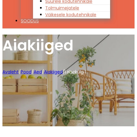
Suurele kodutehnikale
Tolmuimejatele
Väikesele kodutehnikale
SOODUS
Aiakiiged
Avaleht
/
Pood
/
Aed
/
Aiakiiged
/
Lehekülg 1