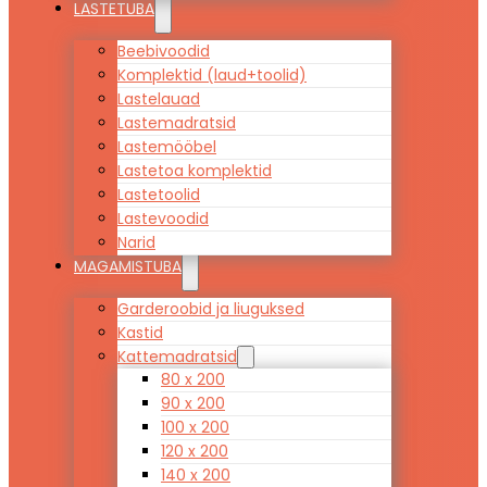
LASTETUBA
Beebivoodid
Komplektid (laud+toolid)
Lastelauad
Lastemadratsid
Lastemööbel
Lastetoa komplektid
Lastetoolid
Lastevoodid
Narid
MAGAMISTUBA
Garderoobid ja liuguksed
Kastid
Kattemadratsid
80 x 200
90 x 200
100 x 200
120 x 200
140 x 200