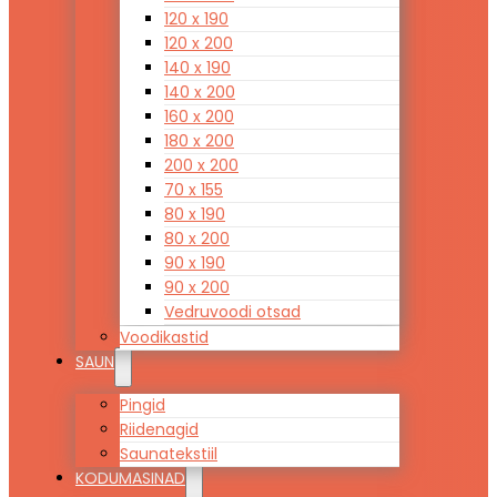
120 x 190
120 x 200
140 x 190
140 x 200
160 x 200
180 x 200
200 x 200
70 x 155
80 x 190
80 x 200
90 x 190
90 x 200
Vedruvoodi otsad
Voodikastid
SAUN
Pingid
Riidenagid
Saunatekstiil
KODUMASINAD