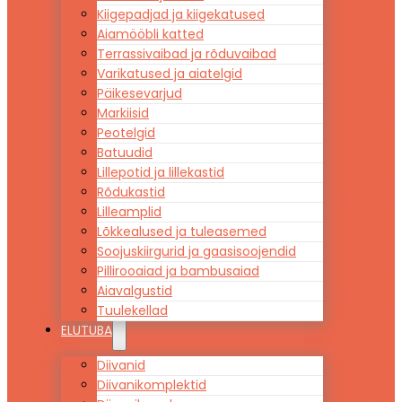
Kiigepadjad ja kiigekatused
Aiamööbli katted
Terrassivaibad ja rõduvaibad
Varikatused ja aiatelgid
Päikesevarjud
Markiisid
Peotelgid
Batuudid
Lillepotid ja lillekastid
Rõdukastid
Lilleamplid
Lõkkealused ja tuleasemed
Soojuskiirgurid ja gaasisoojendid
Pillirooaiad ja bambusaiad
Aiavalgustid
Tuulekellad
ELUTUBA
Diivanid
Diivanikomplektid