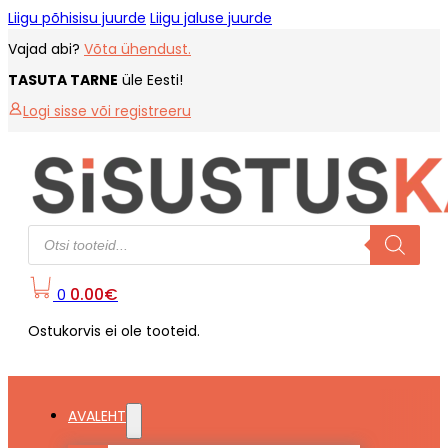
Liigu põhisisu juurde
Liigu jaluse juurde
Vajad abi?
Võta ühendust.
TASUTA TARNE
üle Eesti!
Logi sisse või registreeru
Products
search
0.00
€
0
Ostukorvis ei ole tooteid.
AVALEHT