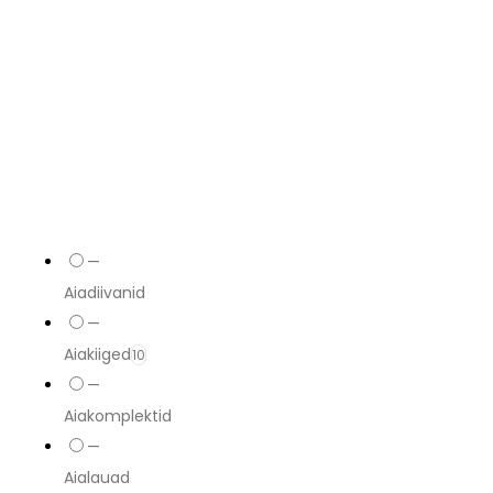
—
Aiadiivanid
—
Aiakiiged
10
—
Aiakomplektid
—
Aialauad