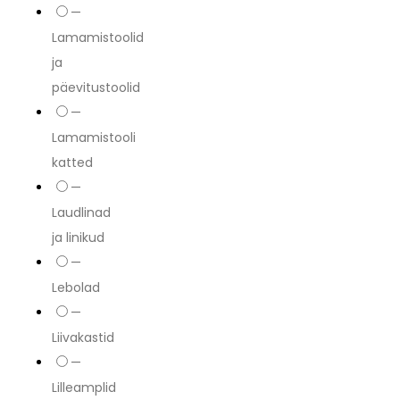
—
Lamamistoolid
ja
päevitustoolid
—
Lamamistooli
katted
—
Laudlinad
ja linikud
—
Lebolad
—
Liivakastid
—
Lilleamplid