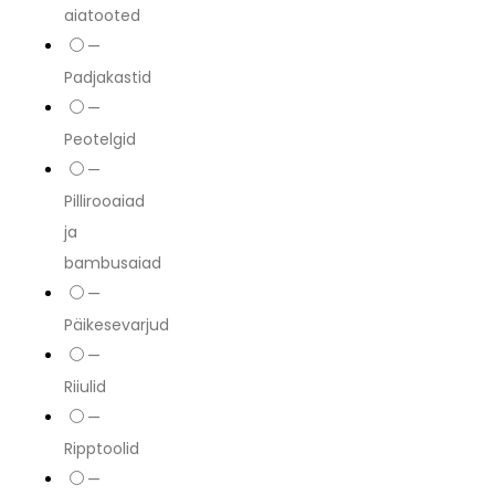
aiatooted
—
Padjakastid
—
Peotelgid
—
Pillirooaiad
ja
bambusaiad
—
Päikesevarjud
—
Riiulid
—
Ripptoolid
—