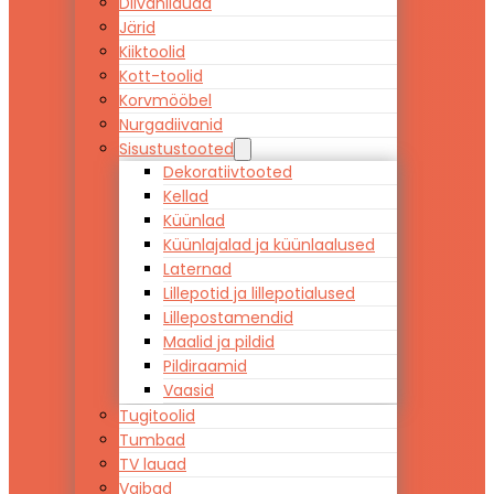
Diivanilauad
Järid
Kiiktoolid
Kott-toolid
Korvmööbel
Nurgadiivanid
Sisustustooted
Dekoratiivtooted
Kellad
Küünlad
Küünlajalad ja küünlaalused
Laternad
Lillepotid ja lillepotialused
Lillepostamendid
Maalid ja pildid
Pildiraamid
Vaasid
Tugitoolid
Tumbad
TV lauad
Vaibad