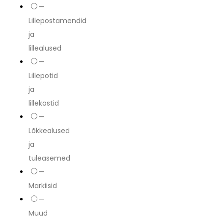
—
Lillepostamendid
ja
lillealused
—
Lillepotid
ja
lillekastid
—
Lõkkealused
ja
tuleasemed
—
Markiisid
—
Muud