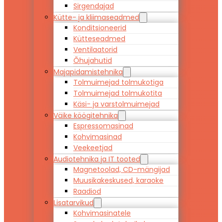
Sirgendajad
Kütte- ja kliimaseadmed
Konditsioneerid
Kütteseadmed
Ventilaatorid
Õhujahutid
Majapidamistehnika
Tolmuimejad tolmukotiga
Tolmuimejad tolmukotita
Käsi- ja varstolmuimejad
Väike köögitehnika
Espressomasinad
Kohvimasinad
Veekeetjad
Audiotehnika ja IT tooted
Magnetoolad, CD-mängijad
Muusikakeskused, karaoke
Raadiod
Lisatarvikud
Kohvimasinatele