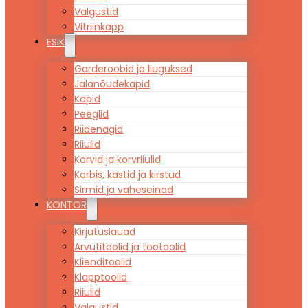
Valgustid
Vitriinkapp
ESIK
Garderoobid ja liuguksed
Jalanõudekapid
Kapid
Peeglid
Riidenagid
Riiulid
Korvid ja korvriiulid
Karbis, kastid ja kirstud
Sirmid ja vaheseinad
KONTOR
Kirjutuslauad
Arvutitoolid ja töötoolid
Klienditoolid
Klapptoolid
Riiulid
Valgustid