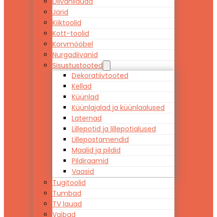
Diivanilauad
Järid
Kiiktoolid
Kott-toolid
Korvmööbel
Nurgadiivanid
Sisustustooted
Dekoratiivtooted
Kellad
Küünlad
Küünlajalad ja küünlaalused
Laternad
Lillepotid ja lillepotialused
Lillepostamendid
Maalid ja pildid
Pildiraamid
Vaasid
Tugitoolid
Tumbad
TV lauad
Vaibad