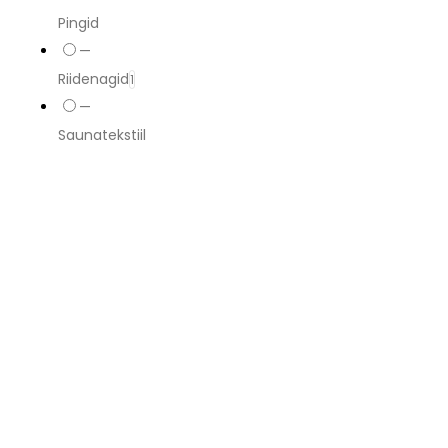
Pingid
—
Riidenagid
1
—
Saunatekstiil