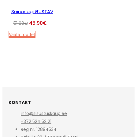
Seinanagi GUSTAV
45.90
€
51.00
€
Vaata toodet
KONTAKT
info@sisustuskaup.ee
+372 524 52 21
Reg nr. 12894534