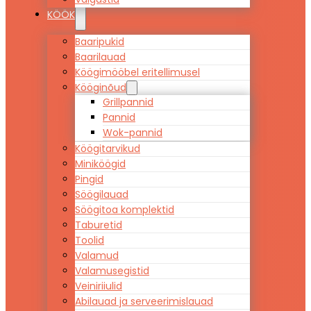
KÖÖK
Baaripukid
Baarilauad
Köögimööbel eritellimusel
Kööginõud
Grillpannid
Pannid
Wok-pannid
Köögitarvikud
Miniköögid
Pingid
Söögilauad
Söögitoa komplektid
Taburetid
Toolid
Valamud
Valamusegistid
Veiniriiulid
Abilauad ja serveerimislauad