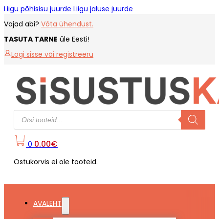
Liigu põhisisu juurde
Liigu jaluse juurde
Vajad abi?
Võta ühendust.
TASUTA TARNE
üle Eesti!
Logi sisse või registreeru
Products
search
0.00
€
0
Ostukorvis ei ole tooteid.
AVALEHT