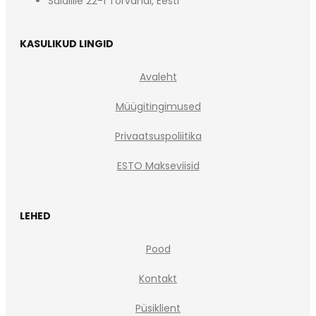
Saialille 22-1 Tõrvandi, Eesti
KASULIKUD LINGID
Avaleht
Müügitingimused
Privaatsuspoliitika
ESTO Makseviisid
LEHED
Pood
Kontakt
Püsiklient