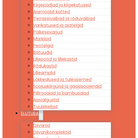
Kiigepadjad ja kiigekatused
Aiamööbli katted
Terrassivaibad ja rõduvaibad
Varikatused ja aiatelgid
Päikesevarjud
Markiisid
Peotelgid
Batuudid
Lillepotid ja lillekastid
Rõdukastid
Lilleamplid
Lõkkealused ja tuleasemed
Soojuskiirgurid ja gaasisoojendid
Pillirooaiad ja bambusaiad
Aiavalgustid
Tuulekellad
ELUTUBA
Diivanid
Diivanikomplektid