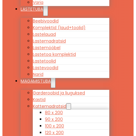
Varia
LASTETUBA
Beebivoodid
Komplektid (laud+toolid)
Lastelauad
Lastemadratsid
Lastemööbel
Lastetoa komplektid
Lastetoolid
Lastevoodid
Narid
MAGAMISTUBA
Garderoobid ja liuguksed
Kastid
Kattemadratsid
80 x 200
90 x 200
100 x 200
120 x 200