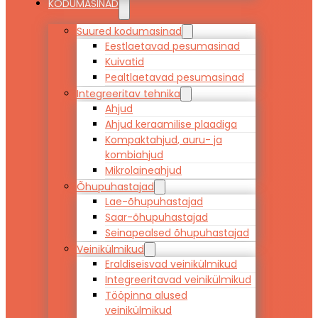
KODUMASINAD
Suured kodumasinad
Eestlaetavad pesumasinad
Kuivatid
Pealtlaetavad pesumasinad
Integreeritav tehnika
Ahjud
Ahjud keraamilise plaadiga
Kompaktahjud, auru- ja
kombiahjud
Mikrolaineahjud
Õhupuhastajad
Lae-õhupuhastajad
Saar-õhupuhastajad
Seinapealsed õhupuhastajad
Veinikülmikud
Eraldiseisvad veinikülmikud
Integreeritavad veinikülmikud
Tööpinna alused
veinikülmikud