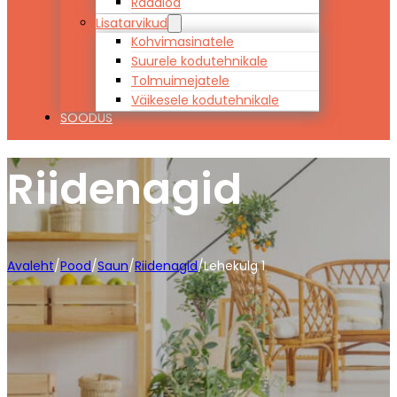
Raadiod
Lisatarvikud
Kohvimasinatele
Suurele kodutehnikale
Tolmuimejatele
Väikesele kodutehnikale
SOODUS
Riidenagid
Avaleht
/
Pood
/
Saun
/
Riidenagid
/
Lehekülg 1