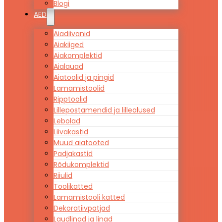
Blogi
AED
Aiadiivanid
Aiakiiged
Aiakomplektid
Aialauad
Aiatoolid ja pingid
Lamamistoolid
Ripptoolid
Lillepostamendid ja lillealused
Lebolad
Liivakastid
Muud aiatooted
Padjakastid
Rõdukomplektid
Riiulid
Toolikatted
Lamamistooli katted
Dekoratiivpatjad
Laudlinad ja linad