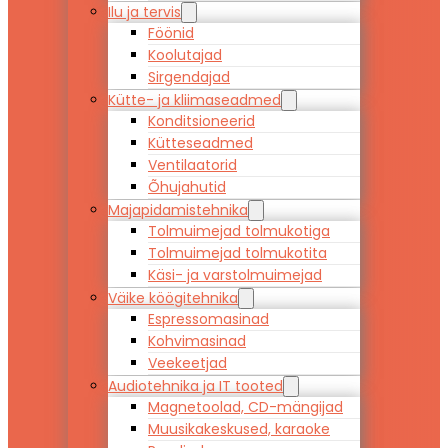
Ilu ja tervis
Föönid
Koolutajad
Sirgendajad
Kütte- ja kliimaseadmed
Konditsioneerid
Kütteseadmed
Ventilaatorid
Õhujahutid
Majapidamistehnika
Tolmuimejad tolmukotiga
Tolmuimejad tolmukotita
Käsi- ja varstolmuimejad
Väike köögitehnika
Espressomasinad
Kohvimasinad
Veekeetjad
Audiotehnika ja IT tooted
Magnetoolad, CD-mängijad
Muusikakeskused, karaoke