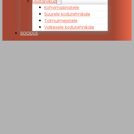
Lisatarvikud
Kohvimasinatele
Suurele kodutehnikale
Tolmuimejatele
Väikesele kodutehnikale
SOODUS