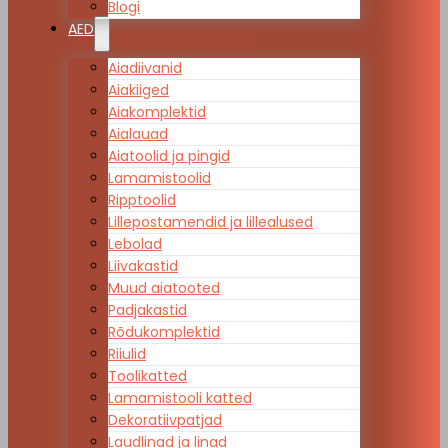
Blogi
AED
Aiadiivanid
Aiakiiged
Aiakomplektid
Aialauad
Aiatoolid ja pingid
Lamamistoolid
Ripptoolid
Lillepostamendid ja lillealused
Lebolad
Liivakastid
Muud aiatooted
Padjakastid
Rõdukomplektid
Riiulid
Toolikatted
Lamamistooli katted
Dekoratiivpatjad
Laudlinad ja linad