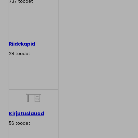
737 toodet
Riidekapid
28 toodet
Kirjutuslauad
56 toodet