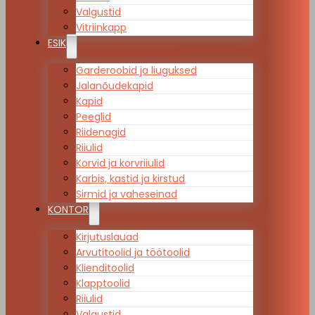
Valgustid
Vitriinkapp
ESIK
Garderoobid ja liuguksed
Jalanõudekapid
Kapid
Peeglid
Riidenagid
Riiulid
Korvid ja korvriiulid
Karbis, kastid ja kirstud
Sirmid ja vaheseinad
KONTOR
Kirjutuslauad
Arvutitoolid ja töötoolid
Klienditoolid
Klapptoolid
Riiulid
Valgustid