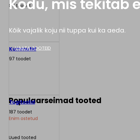
Kodu, mis tekitab
87 toodet
Kõik vajalik koju nii tuppa kui ka aeda.
VAATA TOOTEID
Kummutid
97 toodet
Populaarseimad tooted
Tugitoolid
187 toodet
Enim ostetud
Uued tooted