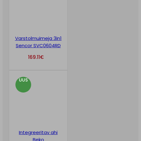
Varstolmuimeja 3in1
Sencor SVC0604RD
169.11
€
UUS
Integreeritav ahi
Beko