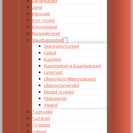
Diivanilauad
Järid
Kiiktoolid
Kott-toolid
Korvmööbel
Nurgadiivanid
Sisustustooted
Dekoratiivtooted
Kellad
Küünlad
Küünlajalad ja küünlaalused
Laternad
Lillepotid ja lillepotialused
Lillepostamendid
Maalid ja pildid
Pildiraamid
Vaasid
Tugitoolid
Tumbad
TV lauad
Vaibad