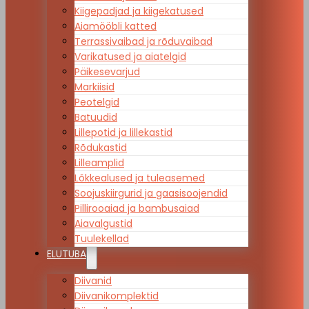
Kiigepadjad ja kiigekatused
Aiamööbli katted
Terrassivaibad ja rõduvaibad
Varikatused ja aiatelgid
Päikesevarjud
Markiisid
Peotelgid
Batuudid
Lillepotid ja lillekastid
Rõdukastid
Lilleamplid
Lõkkealused ja tuleasemed
Soojuskiirgurid ja gaasisoojendid
Pillirooaiad ja bambusaiad
Aiavalgustid
Tuulekellad
ELUTUBA
Diivanid
Diivanikomplektid