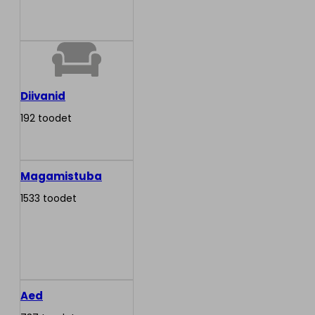
Diivanid
192 toodet
Magamistuba
1533 toodet
Aed