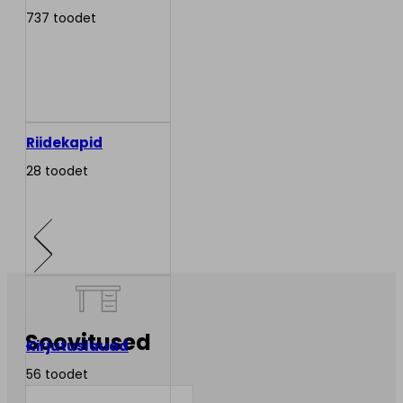
737 toodet
Riidekapid
28 toodet
Soovitused
Kirjutuslauad
56 toodet