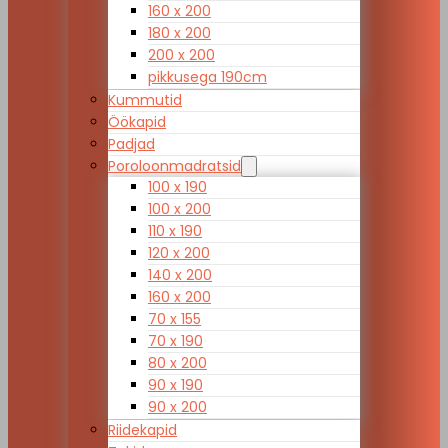
160 x 200
180 x 200
200 x 200
pikkusega 190cm
Kummutid
Öökapid
Padjad
Poroloonmadratsid
100 x 190
100 x 200
110 x 190
120 x 200
140 x 200
160 x 200
70 x 155
70 x 190
80 x 200
90 x 190
90 x 200
Riidekapid