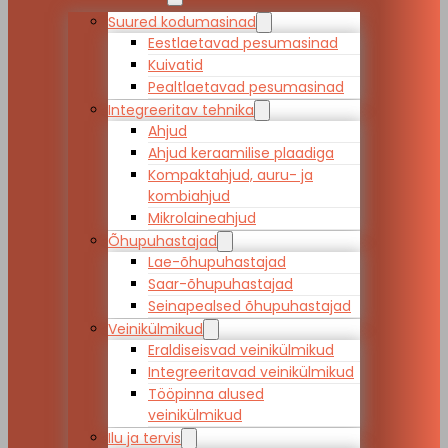
Suured kodumasinad
Eestlaetavad pesumasinad
Kuivatid
Pealtlaetavad pesumasinad
Integreeritav tehnika
Ahjud
Ahjud keraamilise plaadiga
Kompaktahjud, auru- ja
kombiahjud
Mikrolaineahjud
Õhupuhastajad
Lae-õhupuhastajad
Saar-õhupuhastajad
Seinapealsed õhupuhastajad
Veinikülmikud
Eraldiseisvad veinikülmikud
Integreeritavad veinikülmikud
Tööpinna alused
veinikülmikud
Ilu ja tervis