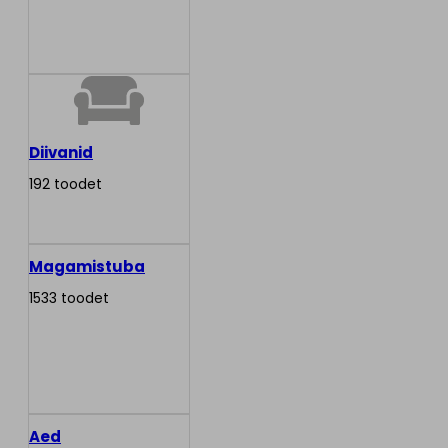
Diivanid
192 toodet
Magamistuba
1533 toodet
Aed