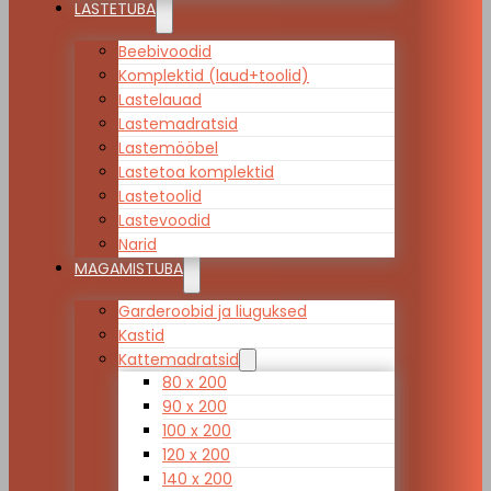
LASTETUBA
Beebivoodid
Komplektid (laud+toolid)
Lastelauad
Lastemadratsid
Lastemööbel
Lastetoa komplektid
Lastetoolid
Lastevoodid
Narid
MAGAMISTUBA
Garderoobid ja liuguksed
Kastid
Kattemadratsid
80 x 200
90 x 200
100 x 200
120 x 200
140 x 200