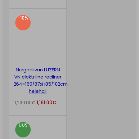
-10%
Nurgadiivan LUZERN
VN elektriline recliner
264×160/87xH85/102cm,
helehall
1,290.00
€
1,161.00
€
UUS