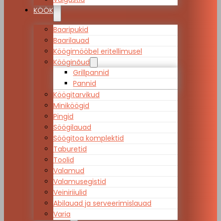
KÖÖK
Baaripukid
Baarilauad
Köögimööbel eritellimusel
Kööginõud
Grillpannid
Pannid
Köögitarvikud
Miniköögid
Pingid
Söögilauad
Söögitoa komplektid
Taburetid
Toolid
Valamud
Valamusegistid
Veiniriiulid
Abilauad ja serveerimislauad
Varia