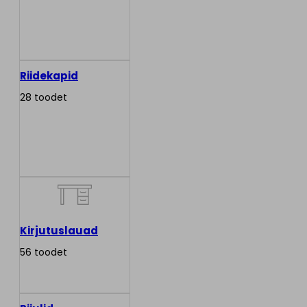
Riidekapid
28 toodet
Kirjutuslauad
56 toodet