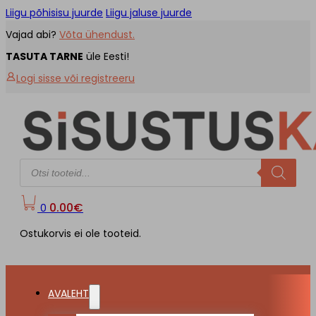
Liigu põhisisu juurde
Liigu jaluse juurde
Vajad abi?
Võta ühendust.
TASUTA TARNE
üle Eesti!
Logi sisse või registreeru
Products
search
0.00
€
0
Ostukorvis ei ole tooteid.
AVALEHT