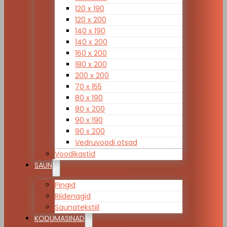
120 x 190
120 x 200
140 x 190
140 x 200
160 x 200
180 x 200
200 x 200
70 x 155
80 x 190
80 x 200
90 x 190
90 x 200
Vedruvoodi otsad
Voodikastid
SAUN
Pingid
Riidenagid
Saunatekstiil
KODUMASINAD