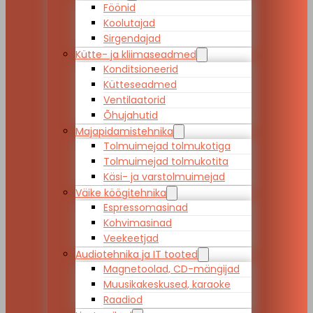
Föönid
Koolutajad
Sirgendajad
Kütte- ja kliimaseadmed
Konditsioneerid
Kütteseadmed
Ventilaatorid
Õhujahutid
Majapidamistehnika
Tolmuimejad tolmukotiga
Tolmuimejad tolmukotita
Käsi- ja varstolmuimejad
Väike köögitehnika
Espressomasinad
Kohvimasinad
Veekeetjad
Audiotehnika ja IT tooted
Magnetoolad, CD-mängijad
Muusikakeskused, karaoke
Raadiod