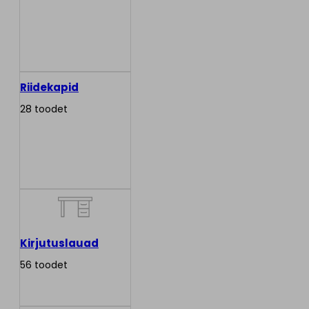
Riidekapid
28 toodet
Kirjutuslauad
56 toodet