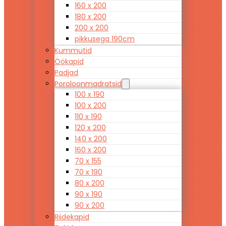
160 x 200
180 x 200
200 x 200
pikkusega 190cm
Kummutid
Öökapid
Padjad
Poroloonmadratsid
100 x 190
100 x 200
110 x 190
120 x 200
140 x 200
160 x 200
70 x 155
70 x 190
80 x 200
90 x 190
90 x 200
Riidekapid