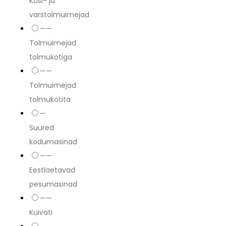
Käsi- ja
varstolmuimejad
——
Tolmuimejad
tolmukotiga
——
Tolmuimejad
tolmukotita
—
Suured
kodumasinad
——
Eestlaetavad
pesumasinad
——
Kuivati