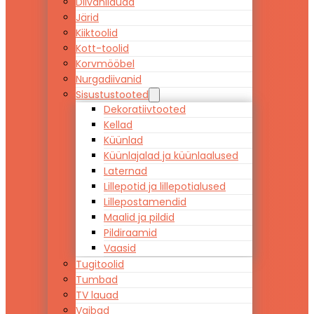
Diivanilauad
Järid
Kiiktoolid
Kott-toolid
Korvmööbel
Nurgadiivanid
Sisustustooted
Dekoratiivtooted
Kellad
Küünlad
Küünlajalad ja küünlaalused
Laternad
Lillepotid ja lillepotialused
Lillepostamendid
Maalid ja pildid
Pildiraamid
Vaasid
Tugitoolid
Tumbad
TV lauad
Vaibad