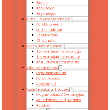
Föönid
Koolutajad
Sirgendajad
Kütte- ja kliimaseadmed
Konditsioneerid
Kütteseadmed
Ventilaatorid
Õhujahutid
Majapidamistehnika
Tolmuimejad tolmukotiga
Tolmuimejad tolmukotita
Käsi- ja varstolmuimejad
Väike köögitehnika
Espressomasinad
Kohvimasinad
Veekeetjad
Audiotehnika ja IT tooted
Magnetoolad, CD-mängijad
Muusikakeskused, karaoke
Raadiod