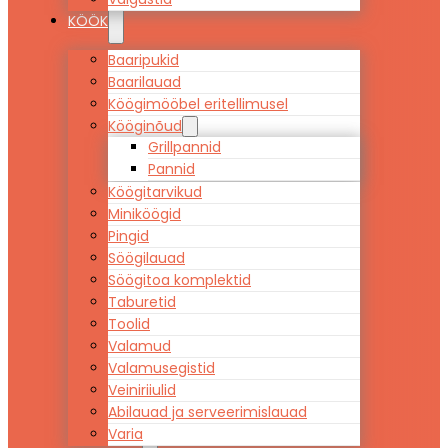
KÖÖK
Baaripukid
Baarilauad
Köögimööbel eritellimusel
Kööginõud
Grillpannid
Pannid
Köögitarvikud
Miniköögid
Pingid
Söögilauad
Söögitoa komplektid
Taburetid
Toolid
Valamud
Valamusegistid
Veiniriiulid
Abilauad ja serveerimislauad
Varia