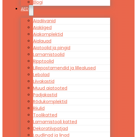
Blogi
AED
Aiadiivanid
Aiakiiged
Aiakomplektid
Aialauad
Aiatoolid ja pingid
Lamamistoolid
Ripptoolid
Lillepostamendid ja lillealused
Lebolad
Liivakastid
Muud aiatooted
Padjakastid
Rõdukomplektid
Riiulid
Toolikatted
Lamamistooli katted
Dekoratiivpatjad
Laudlinad ja linad