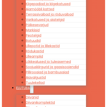
Kiigepadjad ja kiigekatused
Aiamööbli katted
Terrassivaibad ja rõduvaibad
Varikatused ja aiatelgid
Päikesevarjud
Markiisid
Peotelgid
Batuudid
Lillepotid ja lillekastid
Rõdukastid
Lilleamplid
Lõkkealused ja tuleasemed
Soojuskiirgurid ja gaasisoojendid
Pillirooaiad ja bambusaiad
Aiavalgustid
Tuulekellad
ELUTUBA
Diivanid
Diivanikomplektid