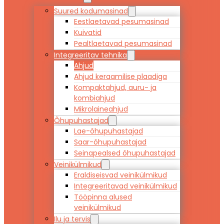
Suured kodumasinad
Eestlaetavad pesumasinad
Kuivatid
Pealtlaetavad pesumasinad
Integreeritav tehnika
Ahjud
Ahjud keraamilise plaadiga
Kompaktahjud, auru- ja
kombiahjud
Mikrolaineahjud
Õhupuhastajad
Lae-õhupuhastajad
Saar-õhupuhastajad
Seinapealsed õhupuhastajad
Veinikülmikud
Eraldiseisvad veinikülmikud
Integreeritavad veinikülmikud
Tööpinna alused
veinikülmikud
Ilu ja tervis