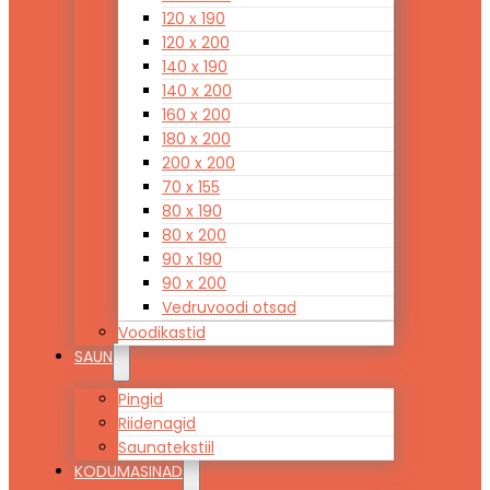
120 x 190
120 x 200
140 x 190
140 x 200
160 x 200
180 x 200
200 x 200
70 x 155
80 x 190
80 x 200
90 x 190
90 x 200
Vedruvoodi otsad
Voodikastid
SAUN
Pingid
Riidenagid
Saunatekstiil
KODUMASINAD