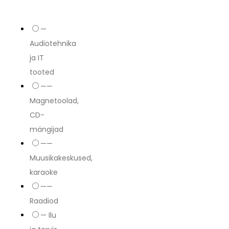
—
Audiotehnika
ja IT
tooted
——
Magnetoolad,
CD-
mängijad
——
Muusikakeskused,
karaoke
——
Raadiod
— Ilu