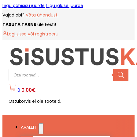
Liigu põhisisu juurde
Liigu jaluse juurde
Vajad abi?
Võta ühendust.
TASUTA TARNE
üle Eesti!
Logi sisse või registreeru
Products
search
0.00
€
0
Ostukorvis ei ole tooteid.
AVALEHT