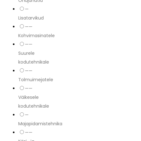
Õhujahutid
—
Lisatarvikud
——
Kohvimasinatele
——
Suurele
kodutehnikale
——
Tolmuimejatele
——
Väikesele
kodutehnikale
—
Majapidamistehnika
——