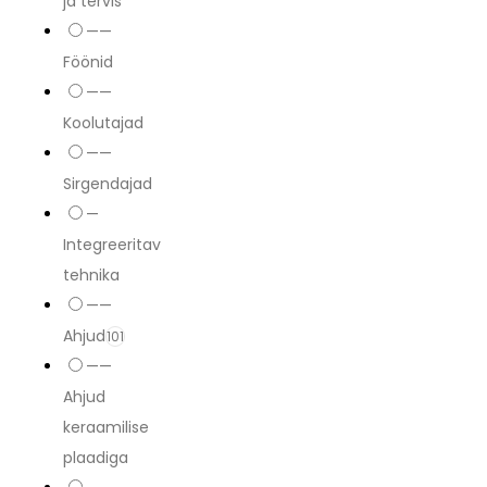
ja tervis
——
Föönid
——
Koolutajad
——
Sirgendajad
—
Integreeritav
tehnika
——
Ahjud
101
——
Ahjud
keraamilise
plaadiga