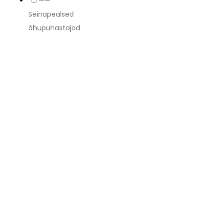
——
Seinapealsed
õhupuhastajad