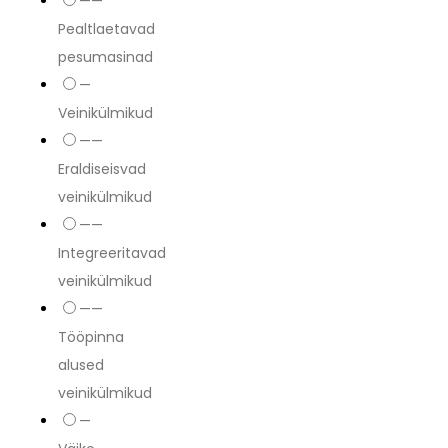
——
Pealtlaetavad
pesumasinad
—
Veinikülmikud
——
Eraldiseisvad
veinikülmikud
——
Integreeritavad
veinikülmikud
——
Tööpinna
alused
veinikülmikud
—