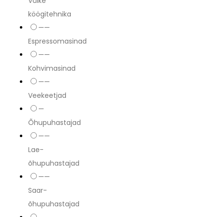
Väike
köögitehnika
——
Espressomasinad
——
Kohvimasinad
——
Veekeetjad
—
Õhupuhastajad
——
Lae-
õhupuhastajad
——
Saar-
õhupuhastajad