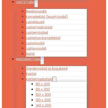
LASTETUBA
Beebivoodid
Komplektid (laud+toolid)
Lastelauad
Lastemadratsid
Lastemööbel
Lastetoa komplektid
Lastetoolid
Lastevoodid
Narid
MAGAMISTUBA
Garderoobid ja liuguksed
Kastid
Kattemadratsid
80 x 200
90 x 200
100 x 200
120 x 200
140 x 200