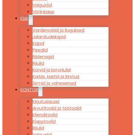
Valgustid
Vitriinkapp
ESIK
Garderoobid ja liuguksed
Jalanõudekapid
Kapid
Peeglid
Riidenagid
Riiulid
Korvid ja korvriiulid
Karbis, kastid ja kirstud
Sirmid ja vaheseinad
KONTOR
Kirjutuslauad
Arvutitoolid ja töötoolid
Klienditoolid
Klapptoolid
Riiulid
Valgustid