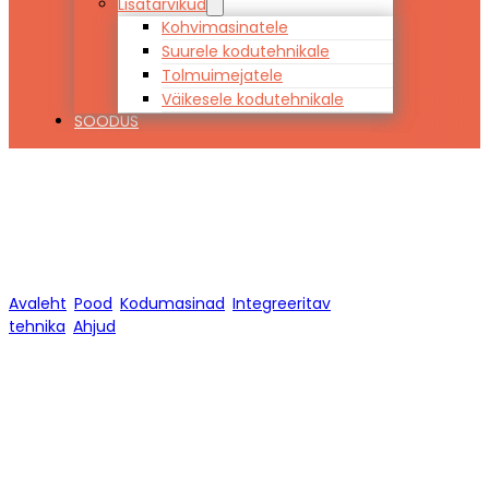
Lisatarvikud
Kohvimasinatele
Suurele kodutehnikale
Tolmuimejatele
Väikesele kodutehnikale
SOODUS
Ahjud
Avaleht
/
Pood
/
Kodumasinad
/
Integreeritav
tehnika
/
Ahjud
/
Lehekülg 1