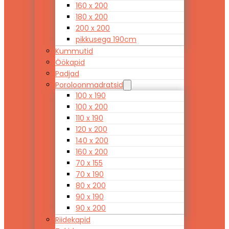
160 x 200
180 x 200
200 x 200
pikkusega 190cm
Kummutid
Öökapid
Padjad
Poroloonmadratsid
100 x 190
100 x 200
110 x 190
120 x 200
140 x 200
160 x 200
70 x 155
70 x 190
80 x 200
90 x 190
90 x 200
Riidekapid