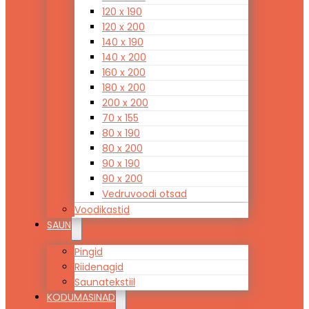
120 x 190
120 x 200
140 x 190
140 x 200
160 x 200
180 x 200
200 x 200
70 x 155
80 x 190
80 x 200
90 x 190
90 x 200
Vedruvoodi otsad
Voodikastid
SAUN
Pingid
Riidenagid
Saunatekstiil
KODUMASINAD