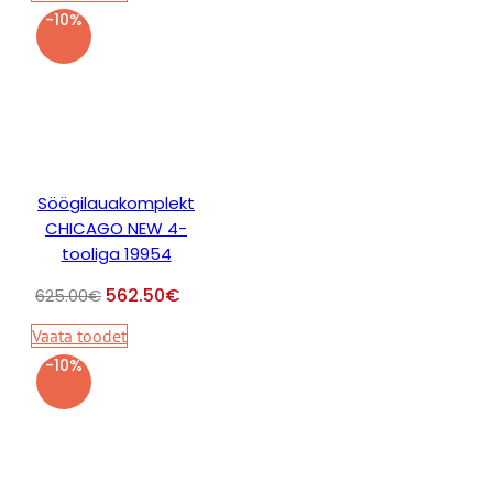
-10%
Söögilauakomplekt
CHICAGO NEW 4-
tooliga 19954
562.50
€
625.00
€
Vaata toodet
-10%