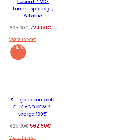
täispuit / MDF
tammespooniga,
õlitatud
724.50
€
805.00
€
Vaata toodet
-10%
Söögilauakomplekt
CHICAGO NEW 4-
tooliga 19951
562.50
€
625.00
€
Vaata toodet