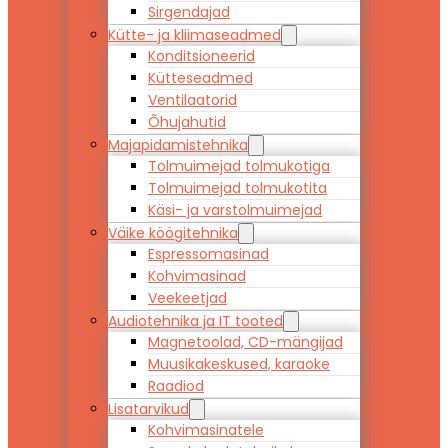
Sirgendajad
Kütte- ja kliimaseadmed
Konditsioneerid
Kütteseadmed
Ventilaatorid
Õhujahutid
Majapidamistehnika
Tolmuimejad tolmukotiga
Tolmuimejad tolmukotita
Käsi- ja varstolmuimejad
Väike köögitehnika
Espressomasinad
Kohvimasinad
Veekeetjad
Audiotehnika ja IT tooted
Magnetoolad, CD-mängijad
Muusikakeskused, karaoke
Raadiod
Lisatarvikud
Kohvimasinatele