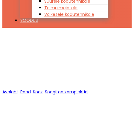
Suurele kodutehnikale
Tolmuimejatele
Väikesele kodutehnikale
SOODUS
Söögitoa
komplektid
Avaleht
/
Pood
/
Köök
/
Söögitoa komplektid
/
Lehekülg 1