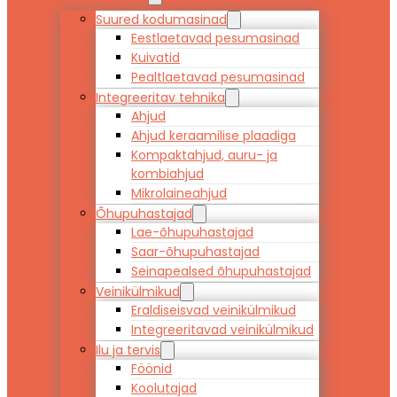
Suured kodumasinad
Eestlaetavad pesumasinad
Kuivatid
Pealtlaetavad pesumasinad
Integreeritav tehnika
Ahjud
Ahjud keraamilise plaadiga
Kompaktahjud, auru- ja
kombiahjud
Mikrolaineahjud
Õhupuhastajad
Lae-õhupuhastajad
Saar-õhupuhastajad
Seinapealsed õhupuhastajad
Veinikülmikud
Eraldiseisvad veinikülmikud
Integreeritavad veinikülmikud
Ilu ja tervis
Föönid
Koolutajad