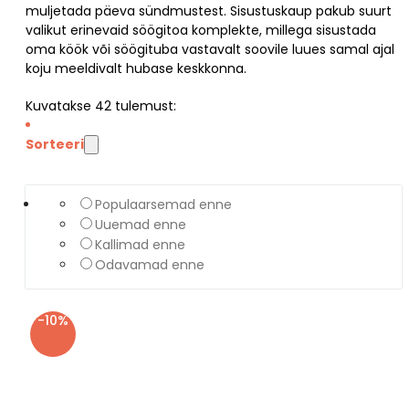
muljetada päeva sündmustest. Sisustuskaup pakub suurt
valikut erinevaid söögitoa komplekte, millega sisustada
oma köök või söögituba vastavalt soovile luues samal ajal
koju meeldivalt hubase keskkonna.
Kuvatakse
42
tulemust:
Sorteeri
Populaarsemad enne
Uuemad enne
Kallimad enne
Odavamad enne
-10%