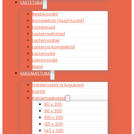
LASTETUBA
Beebivoodid
Komplektid (laud+toolid)
Lastelauad
Lastemadratsid
Lastemööbel
Lastetoa komplektid
Lastetoolid
Lastevoodid
Narid
MAGAMISTUBA
Garderoobid ja liuguksed
Kastid
Kattemadratsid
80 x 200
90 x 200
100 x 200
120 x 200
140 x 200