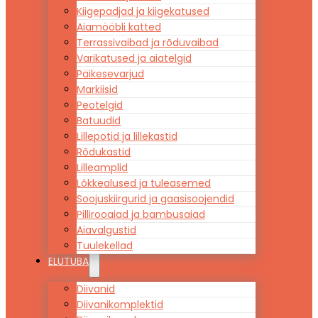
Kiigepadjad ja kiigekatused
Aiamööbli katted
Terrassivaibad ja rõduvaibad
Varikatused ja aiatelgid
Päikesevarjud
Markiisid
Peotelgid
Batuudid
Lillepotid ja lillekastid
Rõdukastid
Lilleamplid
Lõkkealused ja tuleasemed
Soojuskiirgurid ja gaasisoojendid
Pillirooaiad ja bambusaiad
Aiavalgustid
Tuulekellad
ELUTUBA
Diivanid
Diivanikomplektid