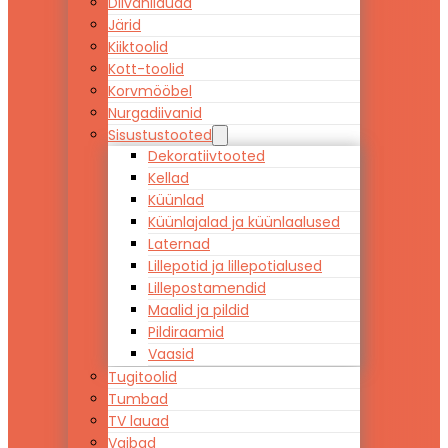
Diivanilauad
Järid
Kiiktoolid
Kott-toolid
Korvmööbel
Nurgadiivanid
Sisustustooted
Dekoratiivtooted
Kellad
Küünlad
Küünlajalad ja küünlaalused
Laternad
Lillepotid ja lillepotialused
Lillepostamendid
Maalid ja pildid
Pildiraamid
Vaasid
Tugitoolid
Tumbad
TV lauad
Vaibad