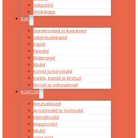
Valgustid
Vitriinkapp
ESIK
Garderoobid ja liuguksed
Jalanõudekapid
Kapid
Peeglid
Riidenagid
Riiulid
Korvid ja korvriiulid
Karbis, kastid ja kirstud
Sirmid ja vaheseinad
KONTOR
Kirjutuslauad
Arvutitoolid ja töötoolid
Klienditoolid
Klapptoolid
Riiulid
Valgustid