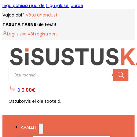
Liigu põhisisu juurde
Liigu jaluse juurde
Vajad abi?
Võta ühendust.
TASUTA TARNE
üle Eesti!
Logi sisse või registreeru
Products
search
0.00
€
0
Ostukorvis ei ole tooteid.
AVALEHT