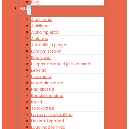
Blogi
AED
Aiadiivanid
Aiakiiged
Aiakomplektid
Aialauad
Aiatoolid ja pingid
Lamamistoolid
Ripptoolid
Lillepostamendid ja lillealused
Lebolad
Liivakastid
Muud aiatooted
Padjakastid
Rõdukomplektid
Riiulid
Toolikatted
Lamamistooli katted
Dekoratiivpatjad
Laudlinad ja linad