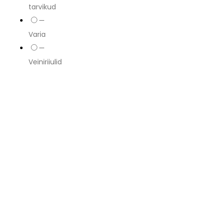
tarvikud
—
Varia
—
Veiniriiulid