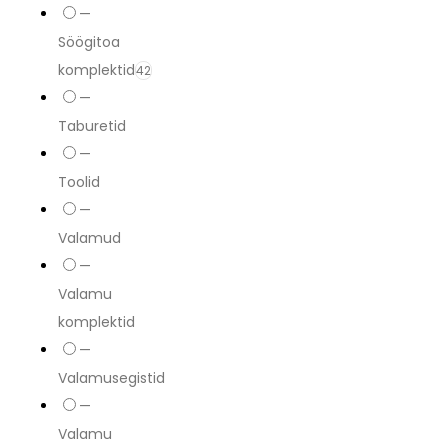
—
Söögitoa
komplektid
42
—
Taburetid
—
Toolid
—
Valamud
—
Valamu
komplektid
—
Valamusegistid
—
Valamu