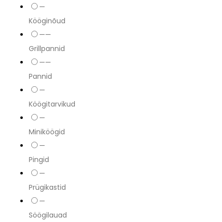
—
Kööginõud
——
Grillpannid
——
Pannid
—
Köögitarvikud
—
Miniköögid
—
Pingid
—
Prügikastid
—
Söögilauad