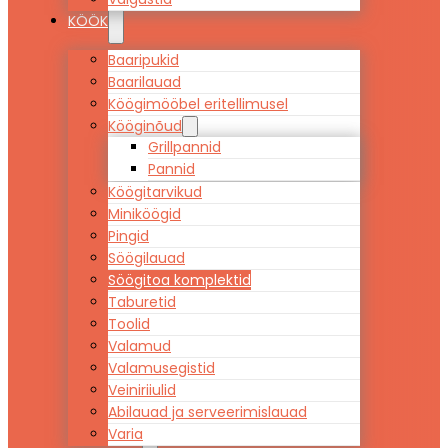
KÖÖK
Baaripukid
Baarilauad
Köögimööbel eritellimusel
Kööginõud
Grillpannid
Pannid
Köögitarvikud
Miniköögid
Pingid
Söögilauad
Söögitoa komplektid
Taburetid
Toolid
Valamud
Valamusegistid
Veiniriiulid
Abilauad ja serveerimislauad
Varia