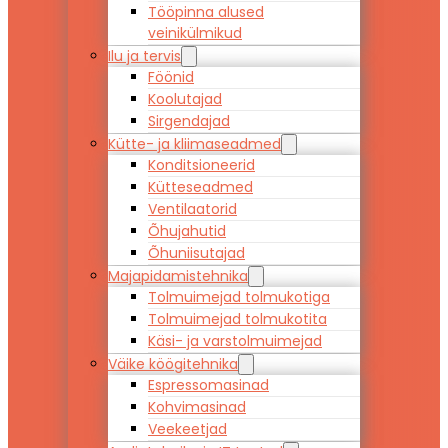
Tööpinna alused
veinikülmikud
Ilu ja tervis
Föönid
Koolutajad
Sirgendajad
Kütte- ja kliimaseadmed
Konditsioneerid
Kütteseadmed
Ventilaatorid
Õhujahutid
Õhuniisutajad
Majapidamistehnika
Tolmuimejad tolmukotiga
Tolmuimejad tolmukotita
Käsi- ja varstolmuimejad
Väike köögitehnika
Espressomasinad
Kohvimasinad
Veekeetjad