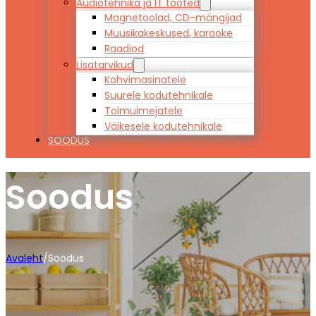
Audiotehnika ja IT tooted
Magnetoolad, CD-mängijad
Muusikakeskused, karaoke
Raadiod
Lisatarvikud
Kohvimasinatele
Suurele kodutehnikale
Tolmuimejatele
Väikesele kodutehnikale
SOODUS
Soodus
Avaleht
/
Soodus