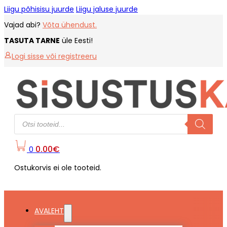
Liigu põhisisu juurde
Liigu jaluse juurde
Vajad abi?
Võta ühendust.
TASUTA TARNE
üle Eesti!
Logi sisse või registreeru
Products
search
0.00
€
0
Ostukorvis ei ole tooteid.
AVALEHT