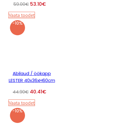
53.10
€
59.00
€
Vaata toodet
-10%
Abilaud / öökapp
LESTER 40x36xH60cm
40.41
€
44.90
€
Vaata toodet
-10%