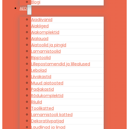
Blogi
AED
Aiadiivanid
Aiakiiged
Aiakomplektid
Aialauad
Aiatoolid ja pingid
Lamamistoolid
Ripptoolid
Lillepostamendid ja lillealused
Lebolad
Liivakastid
Muud aiatooted
Padjakastid
Rõdukomplektid
Riiulid
Toolikatted
Lamamistooli katted
Dekoratiivpatjad
Laudlinad ja linad