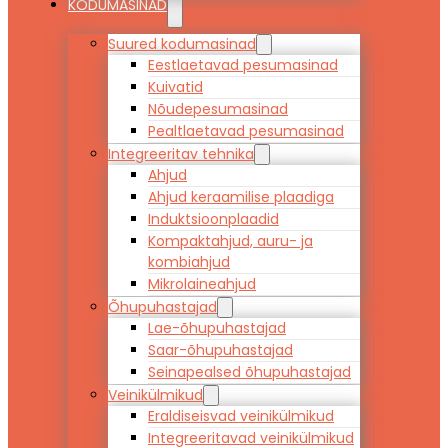
KODUMASINAD
Suured kodumasinad
Eestlaetavad pesumasinad
Kuivatid
Nõudepesumasinad
Pealtlaetavad pesumasinad
Integreeritav tehnika
Ahjud
Ahjud keraamilise plaadiga
Induktsioonplaadid
Kompaktahjud, auru- ja
kombiahjud
Mikrolaineahjud
Õhupuhastajad
Lae-õhupuhastajad
Saar-õhupuhastajad
Seinapealsed õhupuhastajad
Veinikülmikud
Eraldiseisvad veinikülmikud
Integreeritavad veinikülmikud