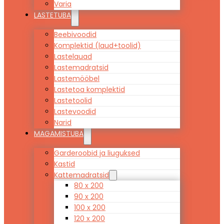
Varia
LASTETUBA
Beebivoodid
Komplektid (laud+toolid)
Lastelauad
Lastemadratsid
Lastemööbel
Lastetoa komplektid
Lastetoolid
Lastevoodid
Narid
MAGAMISTUBA
Garderoobid ja liuguksed
Kastid
Kattemadratsid
80 x 200
90 x 200
100 x 200
120 x 200