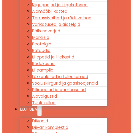
Kiigepadjad ja kiigekatused
Aiamööbli katted
Terrassivaibad ja rõduvaibad
Varikatused ja aiatelgid
Päikesevarjud
Markiisid
Peotelgid
Batuudid
Lillepotid ja lillekastid
Rõdukastid
Lilleamplid
Lõkkealused ja tuleasemed
Soojuskiirgurid ja gaasisoojendid
Pillirooaiad ja bambusaiad
Aiavalgustid
Tuulekellad
ELUTUBA
Diivanid
Diivanikomplektid