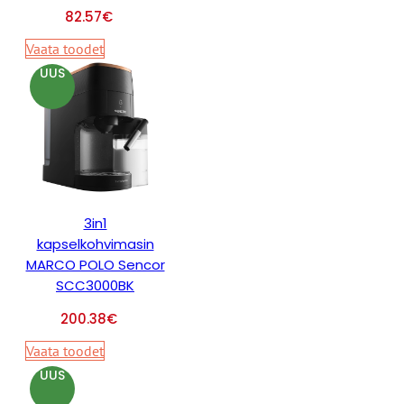
82.57
€
Vaata toodet
UUS
3in1
kapselkohvimasin
MARCO POLO Sencor
SCC3000BK
200.38
€
Vaata toodet
UUS