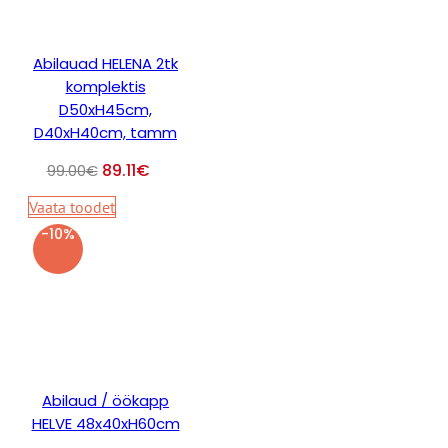
Abilauad HELENA 2tk
komplektis
D50xH45cm,
D40xH40cm, tamm
89.11
€
99.00
€
Vaata toodet
-10%
Abilaud / öökapp
HELVE 48x40xH60cm