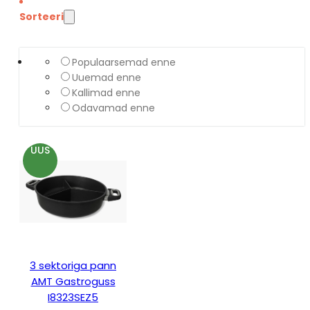
Sorteeri
Populaarsemad enne
Uuemad enne
Kallimad enne
Odavamad enne
UUS
3 sektoriga pann
AMT Gastroguss
I8323SEZ5