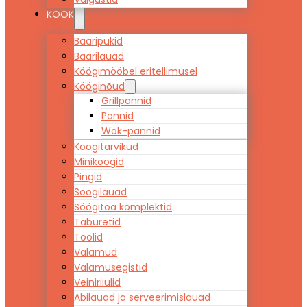
KÖÖK
Baaripukid
Baarilauad
Köögimööbel eritellimusel
Kööginõud
Grillpannid
Pannid
Wok-pannid
Köögitarvikud
Miniköögid
Pingid
Söögilauad
Söögitoa komplektid
Taburetid
Toolid
Valamud
Valamusegistid
Veiniriiulid
Abilauad ja serveerimislauad