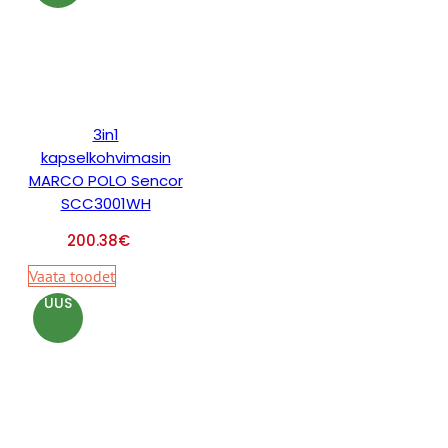
3in1
kapselkohvimasin
MARCO POLO Sencor
SCC3001WH
200.38
€
Vaata toodet
UUS