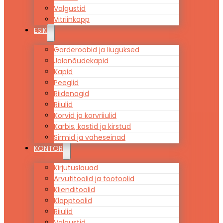
Valgustid
Vitriinkapp
ESIK
Garderoobid ja liuguksed
Jalanõudekapid
Kapid
Peeglid
Riidenagid
Riiulid
Korvid ja korvriiulid
Karbis, kastid ja kirstud
Sirmid ja vaheseinad
KONTOR
Kirjutuslauad
Arvutitoolid ja töötoolid
Klienditoolid
Klapptoolid
Riiulid
Valgustid