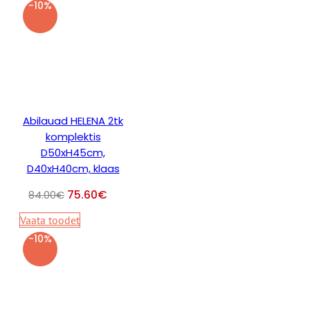
-10%
Abilauad HELENA 2tk
komplektis
D50xH45cm,
D40xH40cm, klaas
75.60
€
84.00
€
Vaata toodet
-10%