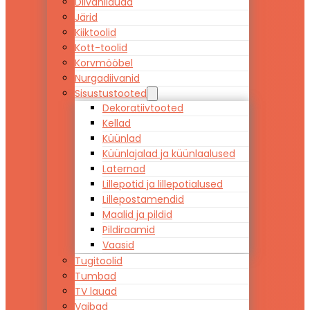
Diivanilauad
Järid
Kiiktoolid
Kott-toolid
Korvmööbel
Nurgadiivanid
Sisustustooted
Dekoratiivtooted
Kellad
Küünlad
Küünlajalad ja küünlaalused
Laternad
Lillepotid ja lillepotialused
Lillepostamendid
Maalid ja pildid
Pildiraamid
Vaasid
Tugitoolid
Tumbad
TV lauad
Vaibad