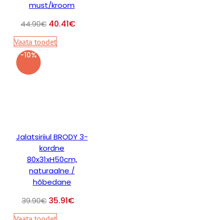
must/kroom
40.41
€
44.90
€
Vaata toodet
-10%
Jalatsiriiul BRODY 3-
kordne
80x31xH50cm,
naturaalne /
hõbedane
35.91
€
39.90
€
Vaata toodet