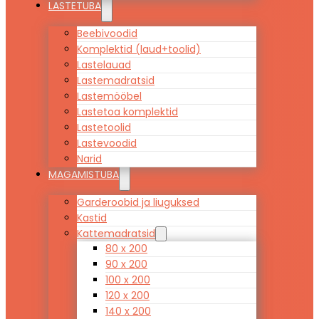
LASTETUBA
Beebivoodid
Komplektid (laud+toolid)
Lastelauad
Lastemadratsid
Lastemööbel
Lastetoa komplektid
Lastetoolid
Lastevoodid
Narid
MAGAMISTUBA
Garderoobid ja liuguksed
Kastid
Kattemadratsid
80 x 200
90 x 200
100 x 200
120 x 200
140 x 200