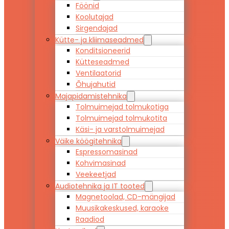
Föönid
Koolutajad
Sirgendajad
Kütte- ja kliimaseadmed
Konditsioneerid
Kütteseadmed
Ventilaatorid
Õhujahutid
Majapidamistehnika
Tolmuimejad tolmukotiga
Tolmuimejad tolmukotita
Käsi- ja varstolmuimejad
Väike köögitehnika
Espressomasinad
Kohvimasinad
Veekeetjad
Audiotehnika ja IT tooted
Magnetoolad, CD-mängijad
Muusikakeskused, karaoke
Raadiod