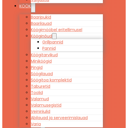
KÖÖK
Baaripukid
Baarilauad
Köögimööbel eritellimusel
Kööginõud
Grillpannid
Pannid
Köögitarvikud
Miniköögid
Pingid
Söögilauad
Söögitoa komplektid
Taburetid
Toolid
Valamud
Valamusegistid
Veiniriiulid
Abilauad ja serveerimislauad
Varia