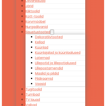
Diivanilauad
Järid
Kiiktoolid
Kott-toolid
Korvmööbel
Nurgadiivanid
Sisustustooted
Dekoratiivtooted
Kellad
Küünlad
Küünlajalad ja küünlaalused
Laternad
Lillepotid ja lillepotialused
Lillepostamendid
Maalid ja pildid
Pildiraamid
Vaasid
Tugitoolid
Tumbad
TV lauad
Vaibad