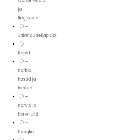
Garderoobid
ja
liuguksed
—
Jalanõudekapid
12
—
Kapid
—
Karbid,
kastid ja
kirstud
—
Korvid ja
korvriiulid
—
Peeglid