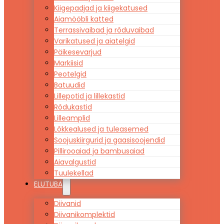
Kiigepadjad ja kiigekatused
Aiamööbli katted
Terrassivaibad ja rõduvaibad
Varikatused ja aiatelgid
Päikesevarjud
Markiisid
Peotelgid
Batuudid
Lillepotid ja lillekastid
Rõdukastid
Lilleamplid
Lõkkealused ja tuleasemed
Soojuskiirgurid ja gaasisoojendid
Pillirooaiad ja bambusaiad
Aiavalgustid
Tuulekellad
ELUTUBA
Diivanid
Diivanikomplektid