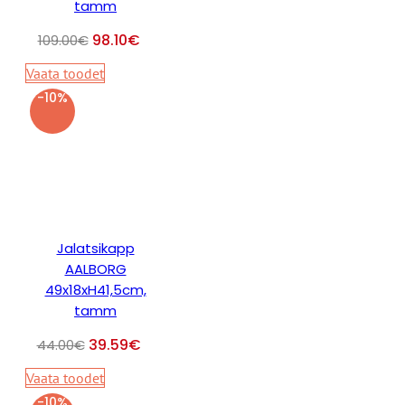
tamm
98.10
€
109.00
€
Vaata toodet
-10%
Jalatsikapp
AALBORG
49x18xH41,5cm,
tamm
39.59
€
44.00
€
Vaata toodet
-10%