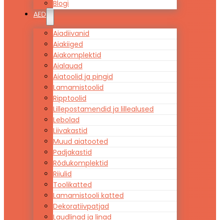
Blogi
AED
Aiadiivanid
Aiakiiged
Aiakomplektid
Aialauad
Aiatoolid ja pingid
Lamamistoolid
Ripptoolid
Lillepostamendid ja lillealused
Lebolad
Liivakastid
Muud aiatooted
Padjakastid
Rõdukomplektid
Riiulid
Toolikatted
Lamamistooli katted
Dekoratiivpatjad
Laudlinad ja linad