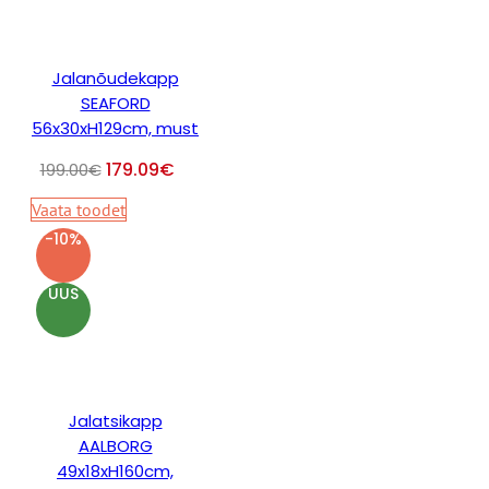
Jalanõudekapp
SEAFORD
56x30xH129cm, must
179.09
€
199.00
€
Vaata toodet
-10%
UUS
Jalatsikapp
AALBORG
49x18xH160cm,