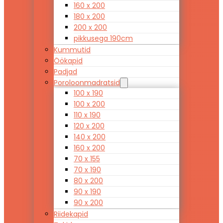
160 x 200
180 x 200
200 x 200
pikkusega 190cm
Kummutid
Öökapid
Padjad
Poroloonmadratsid
100 x 190
100 x 200
110 x 190
120 x 200
140 x 200
160 x 200
70 x 155
70 x 190
80 x 200
90 x 190
90 x 200
Riidekapid