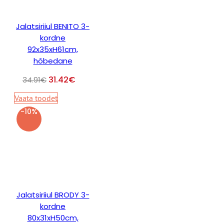
Jalatsiriiul BENITO 3-
kordne
92x35xH61cm,
hõbedane
31.42
€
34.91
€
Vaata toodet
-10%
Jalatsiriiul BRODY 3-
kordne
80x31xH50cm,