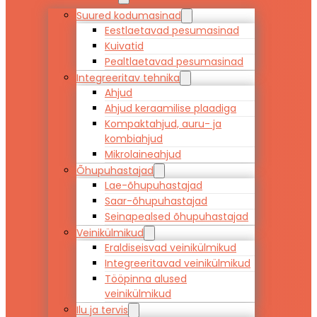
Suured kodumasinad
Eestlaetavad pesumasinad
Kuivatid
Pealtlaetavad pesumasinad
Integreeritav tehnika
Ahjud
Ahjud keraamilise plaadiga
Kompaktahjud, auru- ja
kombiahjud
Mikrolaineahjud
Õhupuhastajad
Lae-õhupuhastajad
Saar-õhupuhastajad
Seinapealsed õhupuhastajad
Veinikülmikud
Eraldiseisvad veinikülmikud
Integreeritavad veinikülmikud
Tööpinna alused
veinikülmikud
Ilu ja tervis