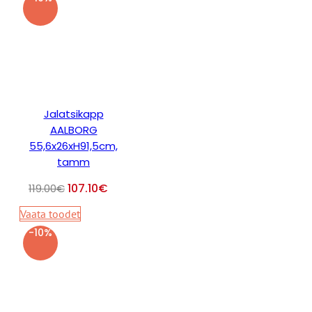
Jalatsikapp
AALBORG
55,6x26xH91,5cm,
tamm
107.10
€
119.00
€
Vaata toodet
-10%