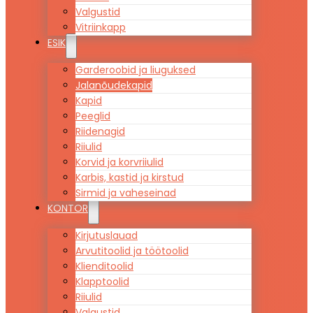
Valgustid
Vitriinkapp
ESIK
Garderoobid ja liuguksed
Jalanõudekapid
Kapid
Peeglid
Riidenagid
Riiulid
Korvid ja korvriiulid
Karbis, kastid ja kirstud
Sirmid ja vaheseinad
KONTOR
Kirjutuslauad
Arvutitoolid ja töötoolid
Klienditoolid
Klapptoolid
Riiulid
Valgustid