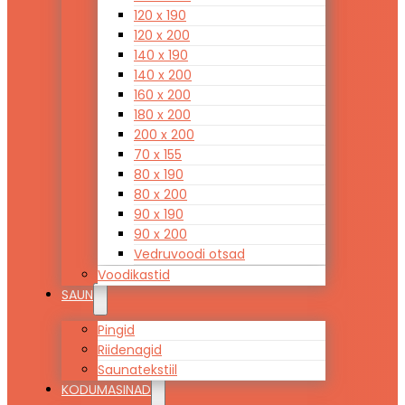
120 x 190
120 x 200
140 x 190
140 x 200
160 x 200
180 x 200
200 x 200
70 x 155
80 x 190
80 x 200
90 x 190
90 x 200
Vedruvoodi otsad
Voodikastid
SAUN
Pingid
Riidenagid
Saunatekstiil
KODUMASINAD