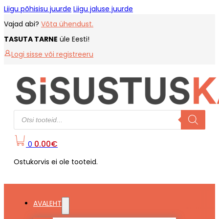
Liigu põhisisu juurde
Liigu jaluse juurde
Vajad abi?
Võta ühendust.
TASUTA TARNE
üle Eesti!
Logi sisse või registreeru
Products
search
0.00
€
0
Ostukorvis ei ole tooteid.
AVALEHT