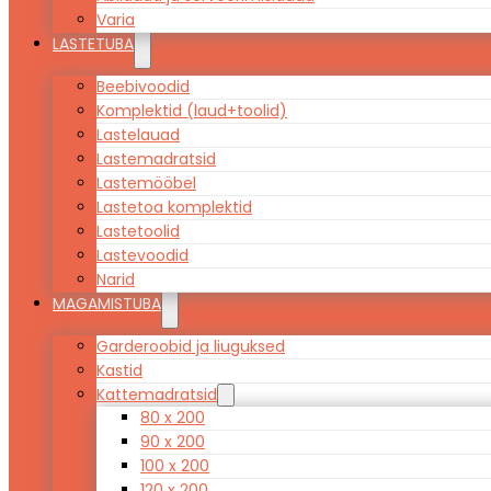
Varia
LASTETUBA
Beebivoodid
Komplektid (laud+toolid)
Lastelauad
Lastemadratsid
Lastemööbel
Lastetoa komplektid
Lastetoolid
Lastevoodid
Narid
MAGAMISTUBA
Garderoobid ja liuguksed
Kastid
Kattemadratsid
80 x 200
90 x 200
100 x 200
120 x 200