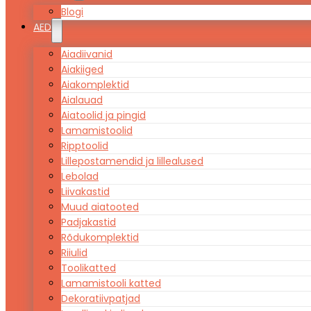
Blogi
AED
Aiadiivanid
Aiakiiged
Aiakomplektid
Aialauad
Aiatoolid ja pingid
Lamamistoolid
Ripptoolid
Lillepostamendid ja lillealused
Lebolad
Liivakastid
Muud aiatooted
Padjakastid
Rõdukomplektid
Riiulid
Toolikatted
Lamamistooli katted
Dekoratiivpatjad