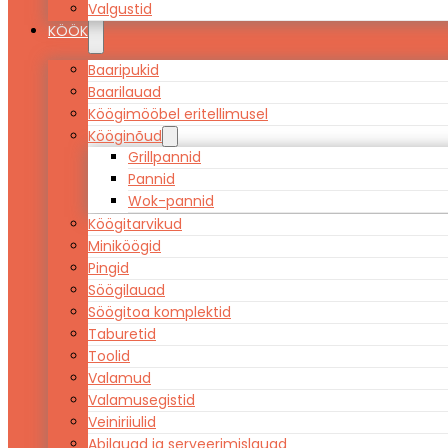
Valgustid
KÖÖK
Baaripukid
Baarilauad
Köögimööbel eritellimusel
Kööginõud
Grillpannid
Pannid
Wok-pannid
Köögitarvikud
Miniköögid
Pingid
Söögilauad
Söögitoa komplektid
Taburetid
Toolid
Valamud
Valamusegistid
Veiniriiulid
Abilauad ja serveerimislauad