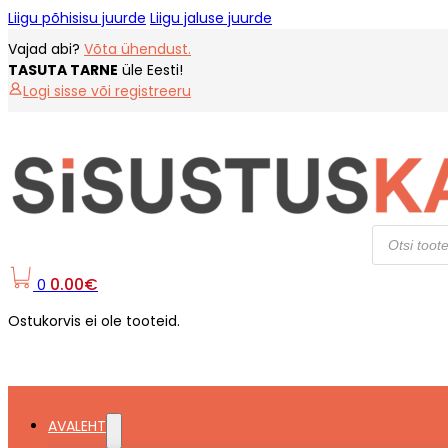
Liigu põhisisu juurde
Liigu jaluse juurde
Vajad abi?
Võta ühendust.
TASUTA TARNE
üle Eesti!
Logi sisse või registreeru
Products
search
0.00
€
0
Ostukorvis ei ole tooteid.
AVALEHT