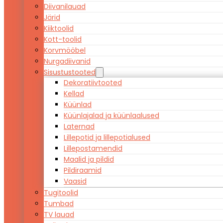
Diivanilauad
Järid
Kiiktoolid
Kott-toolid
Korvmööbel
Nurgadiivanid
Sisustustooted
Dekoratiivtooted
Kellad
Küünlad
Küünlajalad ja küünlaalused
Laternad
Lillepotid ja lillepotialused
Lillepostamendid
Maalid ja pildid
Pildiraamid
Vaasid
Tugitoolid
Tumbad
TV lauad