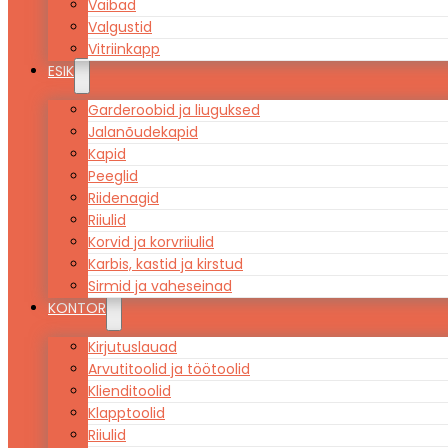
Vaibad
Valgustid
Vitriinkapp
ESIK
Garderoobid ja liuguksed
Jalanõudekapid
Kapid
Peeglid
Riidenagid
Riiulid
Korvid ja korvriiulid
Karbis, kastid ja kirstud
Sirmid ja vaheseinad
KONTOR
Kirjutuslauad
Arvutitoolid ja töötoolid
Klienditoolid
Klapptoolid
Riiulid