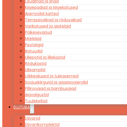
Laudlinad ja linad
Kiigepadjad ja kiigekatused
Aiamööbli katted
Terrassivaibad ja rõduvaibad
Varikatused ja aiatelgid
Päikesevarjud
Markiisid
Peotelgid
Batuudid
Lillepotid ja lillekastid
Rõdukastid
Lilleamplid
Lõkkealused ja tuleasemed
Soojuskiirgurid ja gaasisoojendid
Pillirooaiad ja bambusaiad
Aiavalgustid
Tuulekellad
ELUTUBA
Diivanid
Diivanikomplektid