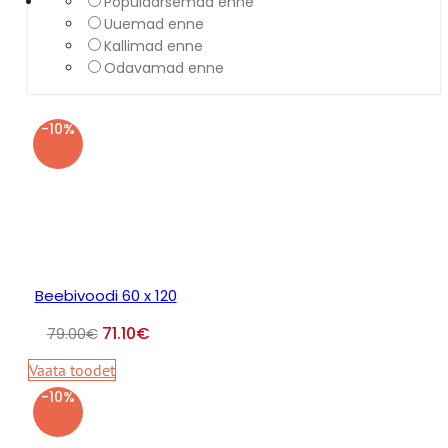
Populaarsemad enne
Uuemad enne
Kallimad enne
Odavamad enne
-10%
Beebivoodi 60 x 120
71.10
€
79.00
€
Vaata toodet
-10%