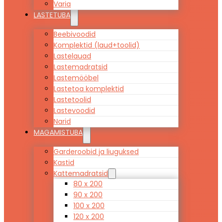
Varia
LASTETUBA
Beebivoodid
Komplektid (laud+toolid)
Lastelauad
Lastemadratsid
Lastemööbel
Lastetoa komplektid
Lastetoolid
Lastevoodid
Narid
MAGAMISTUBA
Garderoobid ja liuguksed
Kastid
Kattemadratsid
80 x 200
90 x 200
100 x 200
120 x 200