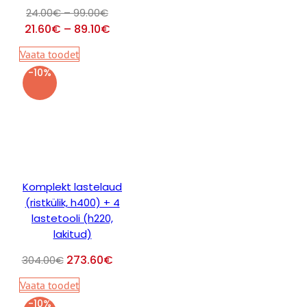
Hinnavahemik:
24.00
€
–
99.00
€
24.00€
Hinnavahemik:
21.60
€
–
89.10
€
kuni
21.60€
Vaata toodet
99.00€
kuni
-10%
89.10€
Komplekt lastelaud
(ristkülik, h400) + 4
lastetooli (h220,
lakitud)
273.60
€
304.00
€
Vaata toodet
-10%