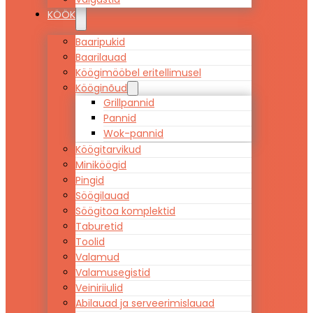
KÖÖK
Baaripukid
Baarilauad
Köögimööbel eritellimusel
Kööginõud
Grillpannid
Pannid
Wok-pannid
Köögitarvikud
Miniköögid
Pingid
Söögilauad
Söögitoa komplektid
Taburetid
Toolid
Valamud
Valamusegistid
Veiniriiulid
Abilauad ja serveerimislauad