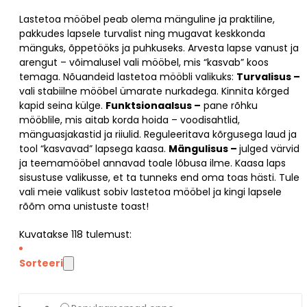
Lastetoa mööbel peab olema mänguline ja praktiline,
pakkudes lapsele turvalist ning mugavat keskkonda
mänguks, õppetööks ja puhkuseks. Arvesta lapse vanust ja
arengut – võimalusel vali mööbel, mis “kasvab” koos
temaga. Nõuandeid lastetoa mööbli valikuks:
Turvalisus –
vali stabiilne mööbel ümarate nurkadega. Kinnita kõrged
kapid seina külge.
Funktsionaalsus –
pane rõhku
mööblile, mis aitab korda hoida – voodisahtlid,
mänguasjakastid ja riiulid. Reguleeritava kõrgusega laud ja
tool “kasvavad” lapsega kaasa.
Mängulisus –
julged värvid
ja teemamööbel annavad toale lõbusa ilme. Kaasa laps
sisustuse valikusse, et ta tunneks end oma toas hästi. Tule
vali meie valikust sobiv lastetoa mööbel ja kingi lapsele
rõõm oma unistuste toast!
Kuvatakse
118
tulemust:
Sorteeri