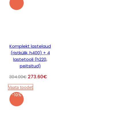
Komplekt lastelaud
(ristkülik, h400) + 4
lastetooli (h220,
peitsitud)
273.60
€
304.00
€
Vaata toodet
-10%