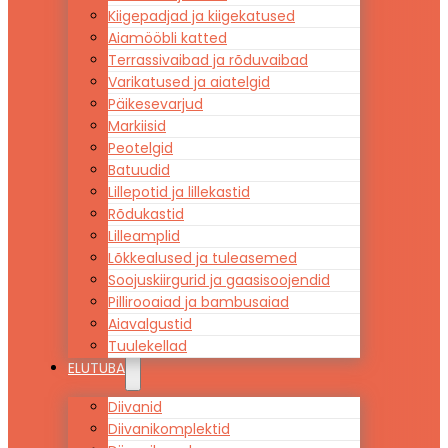
Kiigepadjad ja kiigekatused
Aiamööbli katted
Terrassivaibad ja rõduvaibad
Varikatused ja aiatelgid
Päikesevarjud
Markiisid
Peotelgid
Batuudid
Lillepotid ja lillekastid
Rõdukastid
Lilleamplid
Lõkkealused ja tuleasemed
Soojuskiirgurid ja gaasisoojendid
Pillirooaiad ja bambusaiad
Aiavalgustid
Tuulekellad
ELUTUBA
Diivanid
Diivanikomplektid