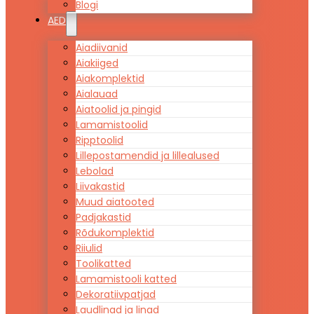
Blogi
AED
Aiadiivanid
Aiakiiged
Aiakomplektid
Aialauad
Aiatoolid ja pingid
Lamamistoolid
Ripptoolid
Lillepostamendid ja lillealused
Lebolad
Liivakastid
Muud aiatooted
Padjakastid
Rõdukomplektid
Riiulid
Toolikatted
Lamamistooli katted
Dekoratiivpatjad
Laudlinad ja linad