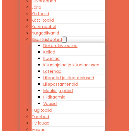
Diivanilauad
Järid
Kiiktoolid
Kott-toolid
Korvmööbel
Nurgadiivanid
Sisustustooted
Dekoratiivtooted
Kellad
Küünlad
Küünlajalad ja küünlaalused
Laternad
Lillepotid ja lillepotialused
Lillepostamendid
Maalid ja pildid
Pildiraamid
Vaasid
Tugitoolid
Tumbad
TV lauad
Vaibad