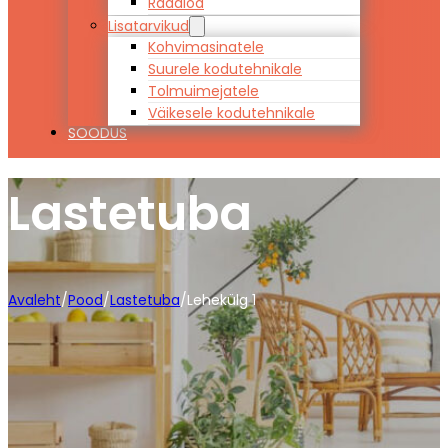
Raadiod
Lisatarvikud
Kohvimasinatele
Suurele kodutehnikale
Tolmuimejatele
Väikesele kodutehnikale
SOODUS
Lastetuba
Avaleht
/
Pood
/
Lastetuba
/
Lehekülg 1