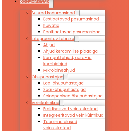
KODUMASINAD
Suured kodumasinad
Eestlaetavad pesumasinad
Kuivatid
Pealtlaetavad pesumasinad
Integreeritav tehnika
Ahjud
Ahjud keraamilise plaadiga
Kompaktahjud, auru- ja
kombiahjud
Mikrolaineahjud
Õhupuhastajad
Lae-õhupuhastajad
Saar-õhupuhastajad
Seinapealsed õhupuhastajad
Veinikülmikud
Eraldiseisvad veinikülmikud
Integreeritavad veinikülmikud
Tööpinna alused
veinikülmikud