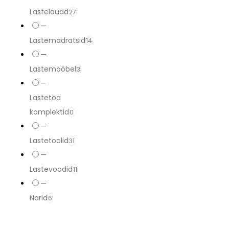
Lastelauad
27
—
Lastemadratsid
14
—
Lastemööbel
3
—
Lastetoa
komplektid
0
—
Lastetoolid
31
—
Lastevoodid
11
—
Narid
6