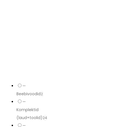
—
Beebivoodid
2
—
Komplektid
(laud+toolid)
24
—