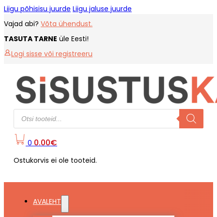
Liigu põhisisu juurde
Liigu jaluse juurde
Vajad abi?
Võta ühendust.
TASUTA TARNE
üle Eesti!
Logi sisse või registreeru
Products
search
0.00
€
0
Ostukorvis ei ole tooteid.
AVALEHT