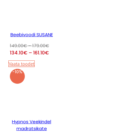
Beebivoodi SUSANE
Hinnavahemik:
149.00
€
–
179.00
€
149.00€
Hinnavahemik:
134.10
€
–
161.10
€
kuni
134.10€
Vaata toodet
179.00€
kuni
-10%
161.10€
Hypnos Veekindel
madratsikate