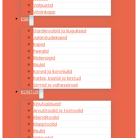
Valgustid
Vitriinkapp
ESIK
Garderoobid ja liuguksed
Jalanõudekapid
Kapid
Peeglid
Riidenagid
Riiulid
Korvid ja korvriiulid
Karbis, kastid ja kirstud
Sirmid ja vaheseinad
KONTOR
Kirjutuslauad
Arvutitoolid ja töötoolid
Klienditoolid
Klapptoolid
Riiulid
Valgustid