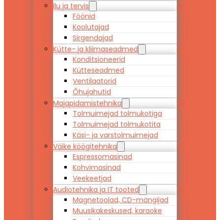
Ilu ja tervis
Föönid
Koolutajad
Sirgendajad
Kütte- ja kliimaseadmed
Konditsioneerid
Kütteseadmed
Ventilaatorid
Õhujahutid
Majapidamistehnika
Tolmuimejad tolmukotiga
Tolmuimejad tolmukotita
Käsi- ja varstolmuimejad
Väike köögitehnika
Espressomasinad
Kohvimasinad
Veekeetjad
Audiotehnika ja IT tooted
Magnetoolad, CD-mängijad
Muusikakeskused, karaoke