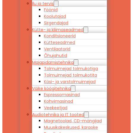
Ilu ja tervis
Föönid
Koolutajad
Sirgendajad
Kütte- ja kliimaseadmed
Konditsioneerid
Kütteseadmed
Ventilaatorid
Õhujahutid
Majapidamistehnika
Tolmuimejad tolmukotiga
Tolmuimejad tolmukotita
Käsi- ja varstolmuimejad
Väike köögitehnika
Espressomasinad
Kohvimasinad
Veekeetjad
Audiotehnika ja IT tooted
Magnetoolad, CD-mängijad
Muusikakeskused, karaoke