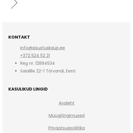
KONTAKT
info@sisustuskaup.ee
+372 524 52 21
Reg nr. 12894534
Saialille 22-1 Tõrvandi, Eesti
KASULIKUD LINGID
Avaleht
Müügitingimused
Privaatsuspoliitika