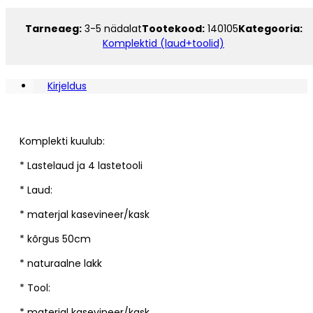
4
lastetooli
Tarneaeg:
3-5 nädalat
Tootekood:
140105
Kategooria:
(h300,
Komplektid (laud+toolid)
lakitud)
kogus
Kirjeldus
Komplekti kuulub:
* Lastelaud ja 4 lastetooli
* Laud:
* materjal kasevineer/kask
* kõrgus 50cm
* naturaalne lakk
* Tool:
* materjal kasevineer/kask