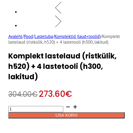
Avaleht
/
Pood
/
Lastetuba
/
Komplektid (laud+toolid)
/
Komplekt
lastelaud (ristkülik, h520) + 4 lastetooli (h300, lakitud)
Komplekt lastelaud (ristkülik,
h520) + 4 lastetooli (h300,
lakitud)
273.60
€
304.00
€
Komplekt
Alternative:
lastelaud
LISA KORVI
(ristkülik,
h520)
+