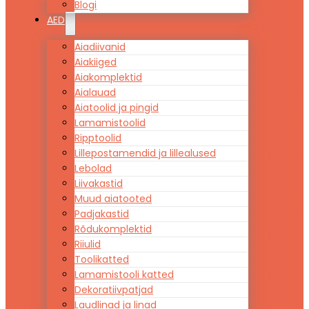
Blogi
AED
Aiadiivanid
Aiakiiged
Aiakomplektid
Aialauad
Aiatoolid ja pingid
Lamamistoolid
Ripptoolid
Lillepostamendid ja lillealused
Lebolad
Liivakastid
Muud aiatooted
Padjakastid
Rõdukomplektid
Riiulid
Toolikatted
Lamamistooli katted
Dekoratiivpatjad
Laudlinad ja linad