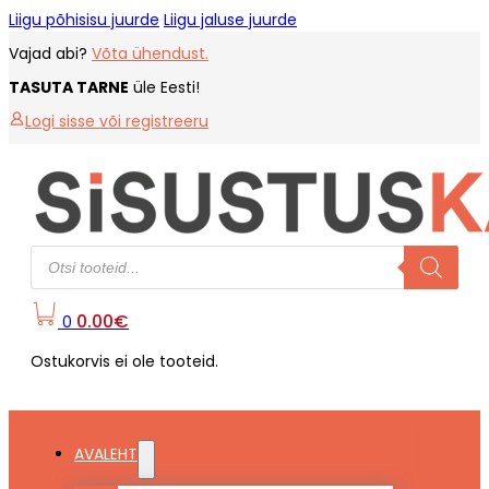
Liigu põhisisu juurde
Liigu jaluse juurde
Vajad abi?
Võta ühendust.
TASUTA TARNE
üle Eesti!
Logi sisse või registreeru
Products
search
0.00
€
0
Ostukorvis ei ole tooteid.
AVALEHT