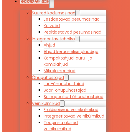
KODUMASINAD
Suured kodumasinad
Eestlaetavad pesumasinad
Kuivatid
Pealtlaetavad pesumasinad
Integreeritav tehnika
Ahjud
Ahjud keraamilise plaadiga
Kompaktahjud, auru- ja
kombiahjud
Mikrolaineahjud
Õhupuhastajad
Lae-õhupuhastajad
Saar-õhupuhastajad
Seinapealsed õhupuhastajad
Veinikülmikud
Eraldiseisvad veinikülmikud
Integreeritavad veinikülmikud
Tööpinna alused
veinikülmikud