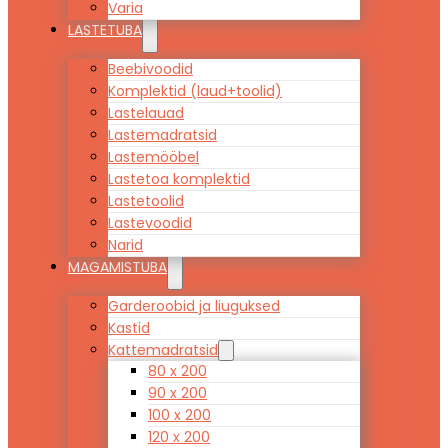
Varia
LASTETUBA
Beebivoodid
Komplektid (laud+toolid)
Lastelauad
Lastemadratsid
Lastemööbel
Lastetoa komplektid
Lastetoolid
Lastevoodid
Narid
MAGAMISTUBA
Garderoobid ja liuguksed
Kastid
Kattemadratsid
80 x 200
90 x 200
100 x 200
120 x 200