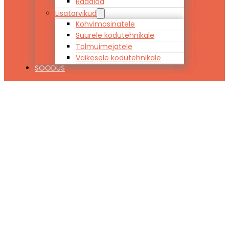
Raadiod
Lisatarvikud
Kohvimasinatele
Suurele kodutehnikale
Tolmuimejatele
Väikesele kodutehnikale
SOODUS
Komplekt
lastelaud
(ristkülik, h520)
+ 4 lastetooli