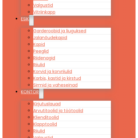
Valgustid
Vitriinkapp
ESIK
Garderoobid ja liuguksed
Jalanõudekapid
Kapid
Peeglid
Riidenagid
Riiulid
Korvid ja korvriiulid
Karbis, kastid ja kirstud
Sirmid ja vaheseinad
KONTOR
Kirjutuslauad
Arvutitoolid ja töötoolid
Klienditoolid
Klapptoolid
Riiulid
Valgustid