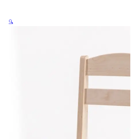
(h300, lakitud)
🔍
Avaleht
/
Pood
/
Lastetuba
/
Komplektid
(laud+toolid)
/
Komplekt lastelaud (ristkülik, h520) + 4
lastetooli (h300, lakitud)