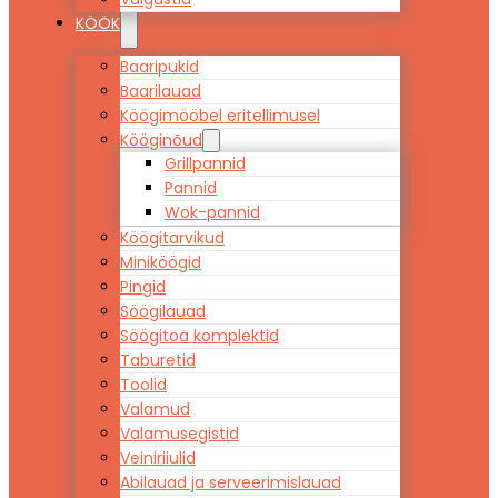
KÖÖK
Baaripukid
Baarilauad
Köögimööbel eritellimusel
Kööginõud
Grillpannid
Pannid
Wok-pannid
Köögitarvikud
Miniköögid
Pingid
Söögilauad
Söögitoa komplektid
Taburetid
Toolid
Valamud
Valamusegistid
Veiniriiulid
Abilauad ja serveerimislauad