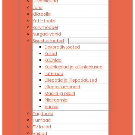
Diivanilauad
Järid
Kiiktoolid
Kott-toolid
Korvmööbel
Nurgadiivanid
Sisustustooted
Dekoratiivtooted
Kellad
Küünlad
Küünlajalad ja küünlaalused
Laternad
Lillepotid ja lillepotialused
Lillepostamendid
Maalid ja pildid
Pildiraamid
Vaasid
Tugitoolid
Tumbad
TV lauad
Vaibad