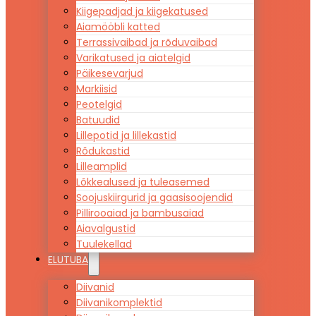
Kiigepadjad ja kiigekatused
Aiamööbli katted
Terrassivaibad ja rõduvaibad
Varikatused ja aiatelgid
Päikesevarjud
Markiisid
Peotelgid
Batuudid
Lillepotid ja lillekastid
Rõdukastid
Lilleamplid
Lõkkealused ja tuleasemed
Soojuskiirgurid ja gaasisoojendid
Pillirooaiad ja bambusaiad
Aiavalgustid
Tuulekellad
ELUTUBA
Diivanid
Diivanikomplektid