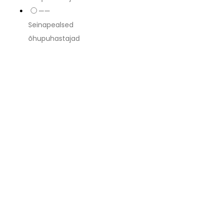
——
Seinapealsed
õhupuhastajad