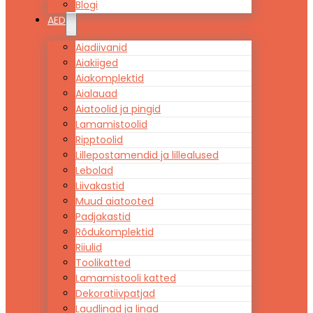
Blogi
AED
Aiadiivanid
Aiakiiged
Aiakomplektid
Aialauad
Aiatoolid ja pingid
Lamamistoolid
Ripptoolid
Lillepostamendid ja lillealused
Lebolad
Liivakastid
Muud aiatooted
Padjakastid
Rõdukomplektid
Riiulid
Toolikatted
Lamamistooli katted
Dekoratiivpatjad
Laudlinad ja linad