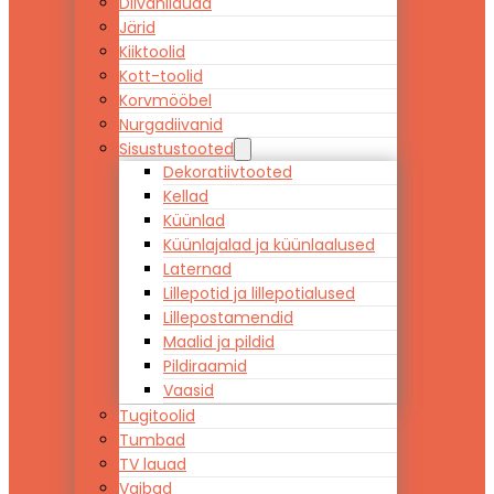
Diivanilauad
Järid
Kiiktoolid
Kott-toolid
Korvmööbel
Nurgadiivanid
Sisustustooted
Dekoratiivtooted
Kellad
Küünlad
Küünlajalad ja küünlaalused
Laternad
Lillepotid ja lillepotialused
Lillepostamendid
Maalid ja pildid
Pildiraamid
Vaasid
Tugitoolid
Tumbad
TV lauad
Vaibad