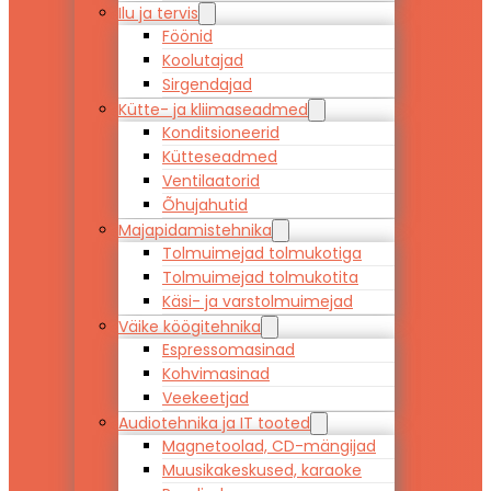
Ilu ja tervis
Föönid
Koolutajad
Sirgendajad
Kütte- ja kliimaseadmed
Konditsioneerid
Kütteseadmed
Ventilaatorid
Õhujahutid
Majapidamistehnika
Tolmuimejad tolmukotiga
Tolmuimejad tolmukotita
Käsi- ja varstolmuimejad
Väike köögitehnika
Espressomasinad
Kohvimasinad
Veekeetjad
Audiotehnika ja IT tooted
Magnetoolad, CD-mängijad
Muusikakeskused, karaoke