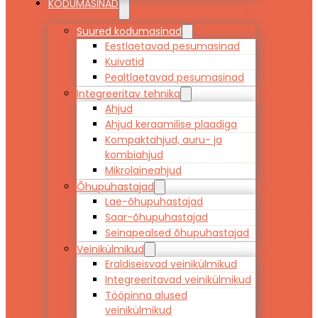
KODUMASINAD
Suured kodumasinad
Eestlaetavad pesumasinad
Kuivatid
Pealtlaetavad pesumasinad
Integreeritav tehnika
Ahjud
Ahjud keraamilise plaadiga
Kompaktahjud, auru- ja
kombiahjud
Mikrolaineahjud
Õhupuhastajad
Lae-õhupuhastajad
Saar-õhupuhastajad
Seinapealsed õhupuhastajad
Veinikülmikud
Eraldiseisvad veinikülmikud
Integreeritavad veinikülmikud
Tööpinna alused
veinikülmikud