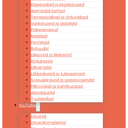
Kiigepadjad ja kiigekatused
Aiamööbli katted
Terrassivaibad ja rõduvaibad
Varikatused ja aiatelgid
Päikesevarjud
Markiisid
Peotelgid
Batuudid
Lillepotid ja lillekastid
Rõdukastid
Lilleamplid
Lõkkealused ja tuleasemed
Soojuskiirgurid ja gaasisoojendid
Pillirooaiad ja bambusaiad
Aiavalgustid
Tuulekellad
ELUTUBA
Diivanid
Diivanikomplektid