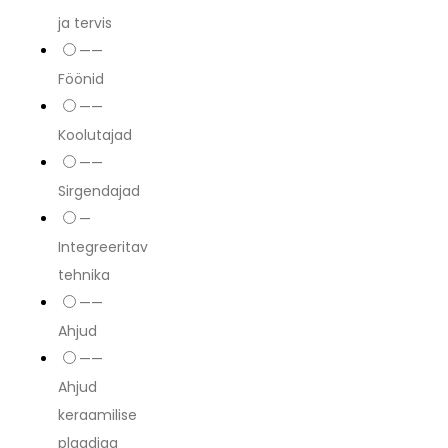
ja tervis
——
Föönid
——
Koolutajad
——
Sirgendajad
—
Integreeritav
tehnika
——
Ahjud
——
Ahjud
keraamilise
plaadiga