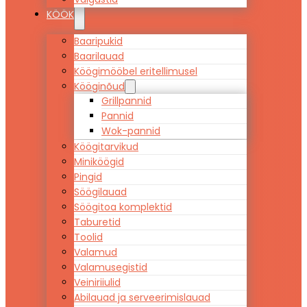
KÖÖK
Baaripukid
Baarilauad
Köögimööbel eritellimusel
Kööginõud
Grillpannid
Pannid
Wok-pannid
Köögitarvikud
Miniköögid
Pingid
Söögilauad
Söögitoa komplektid
Taburetid
Toolid
Valamud
Valamusegistid
Veiniriiulid
Abilauad ja serveerimislauad