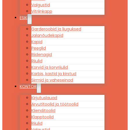
Valgustid
Vitriinkapp
ESIK
Garderoobid ja liuguksed
Jalanõudekapid
Kapid
Peeglid
Riidenagid
Riiulid
Korvid ja korvriiulid
Karbis, kastid ja kirstud
Sirmid ja vaheseinad
KONTOR
Kirjutuslauad
Arvutitoolid ja töötoolid
Klienditoolid
Klapptoolid
Riiulid
Valgustid