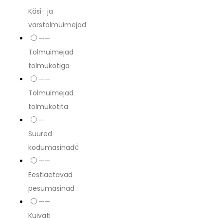
Käsi- ja
varstolmuimejad
——
Tolmuimejad
tolmukotiga
——
Tolmuimejad
tolmukotita
—
Suured
kodumasinad
0
——
Eestlaetavad
pesumasinad
——
Kuivati