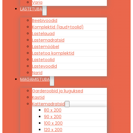
Varia
LASTETUBA
Beebivoodid
Komplektid (laud+toolid)
Lastelauad
Lastemadratsid
Lastemööbel
Lastetoa komplektid
Lastetoolid
Lastevoodid
Narid
MAGAMISTUBA
Garderoobid ja liuguksed
Kastid
Kattemadratsid
80 x 200
90 x 200
100 x 200
120 x 200