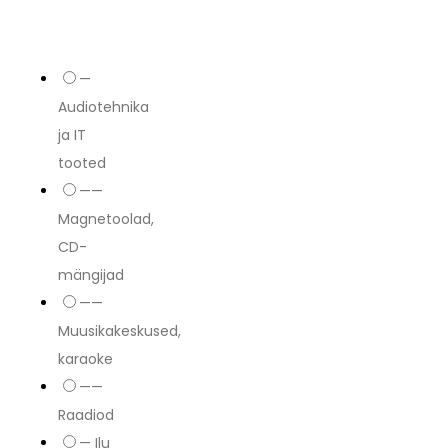
—
Audiotehnika
ja IT
tooted
——
Magnetoolad,
CD-
mängijad
——
Muusikakeskused,
karaoke
——
Raadiod
— Ilu