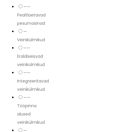
——
Pealtlaetavad
pesumasinad
—
Veinikülmikud
——
Eraldiseisvad
veinikülmikud
——
Integreeritavad
veinikülmikud
——
Tööpinna
alused
veinikülmikud
—