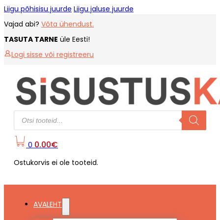
Liigu põhisisu juurde
Liigu jaluse juurde
Vajad abi?
Võta ühendust.
TASUTA TARNE
üle Eesti!
Logi sisse või registreeru
Products
search
0.00
€
0
Ostukorvis ei ole tooteid.
AVALEHT