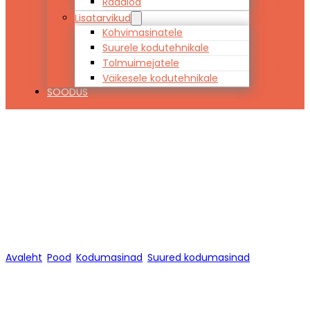
Raadiod
Lisatarvikud
Kohvimasinatele
Suurele kodutehnikale
Tolmuimejatele
Väikesele kodutehnikale
SOODUS
Suured
kodumasinad
Avaleht
/
Pood
/
Kodumasinad
/
Suured kodumasinad
/
Lehekülg 1