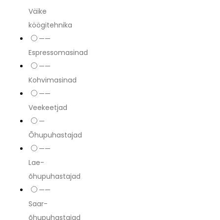
Väike
köögitehnika
——
Espressomasinad
——
Kohvimasinad
——
Veekeetjad
—
Õhupuhastajad
——
Lae-
õhupuhastajad
——
Saar-
õhupuhastajad