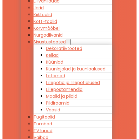
Diivanilauad
Järid
Kiiktoolid
Kott-toolid
Korvmööbel
Nurgadiivanid
Sisustustooted
Dekoratiivtooted
Kellad
Küünlad
Küünlajalad ja küünlaalused
Laternad
Lillepotid ja lillepotialused
Lillepostamendid
Maalid ja pildid
Pildiraamid
Vaasid
Tugitoolid
Tumbad
TV lauad
Vaibad