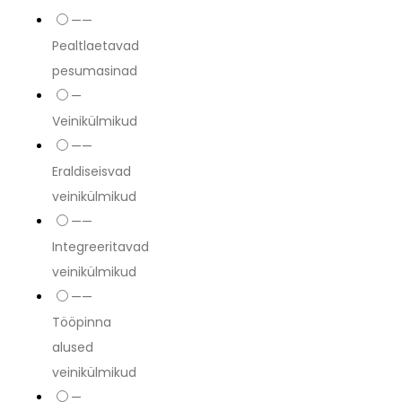
——
Pealtlaetavad
pesumasinad
—
Veinikülmikud
——
Eraldiseisvad
veinikülmikud
——
Integreeritavad
veinikülmikud
——
Tööpinna
alused
veinikülmikud
—