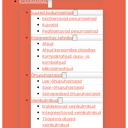
KODUMASINAD
Suured kodumasinad
Eestlaetavad pesumasinad
Kuivatid
Pealtlaetavad pesumasinad
Integreeritav tehnika
Ahjud
Ahjud keraamilise plaadiga
Kompaktahjud, auru- ja
kombiahjud
Mikrolaineahjud
Õhupuhastajad
Lae-õhupuhastajad
Saar-õhupuhastajad
Seinapealsed õhupuhastajad
Veinikülmikud
Eraldiseisvad veinikülmikud
Integreeritavad veinikülmikud
Tööpinna alused
veinikülmikud