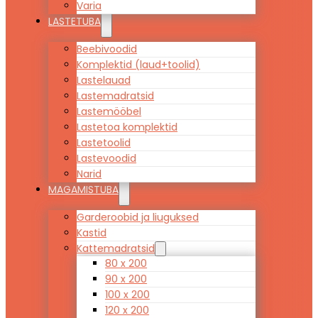
Varia
LASTETUBA
Beebivoodid
Komplektid (laud+toolid)
Lastelauad
Lastemadratsid
Lastemööbel
Lastetoa komplektid
Lastetoolid
Lastevoodid
Narid
MAGAMISTUBA
Garderoobid ja liuguksed
Kastid
Kattemadratsid
80 x 200
90 x 200
100 x 200
120 x 200