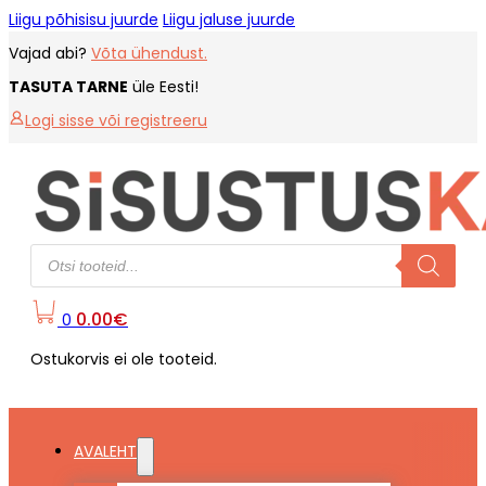
Liigu põhisisu juurde
Liigu jaluse juurde
Vajad abi?
Võta ühendust.
TASUTA TARNE
üle Eesti!
Logi sisse või registreeru
Products
search
0.00
€
0
Ostukorvis ei ole tooteid.
AVALEHT