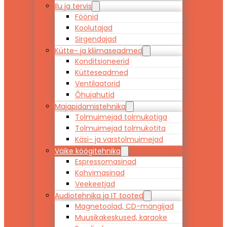
Ilu ja tervis
Föönid
Koolutajad
Sirgendajad
Kütte- ja kliimaseadmed
Konditsioneerid
Kütteseadmed
Ventilaatorid
Õhujahutid
Majapidamistehnika
Tolmuimejad tolmukotiga
Tolmuimejad tolmukotita
Käsi- ja varstolmuimejad
Väike köögitehnika
Espressomasinad
Kohvimasinad
Veekeetjad
Audiotehnika ja IT tooted
Magnetoolad, CD-mängijad
Muusikakeskused, karaoke