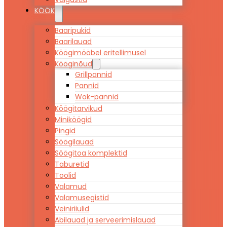
KÖÖK
Baaripukid
Baarilauad
Köögimööbel eritellimusel
Kööginõud
Grillpannid
Pannid
Wok-pannid
Köögitarvikud
Miniköögid
Pingid
Söögilauad
Söögitoa komplektid
Taburetid
Toolid
Valamud
Valamusegistid
Veiniriiulid
Abilauad ja serveerimislauad