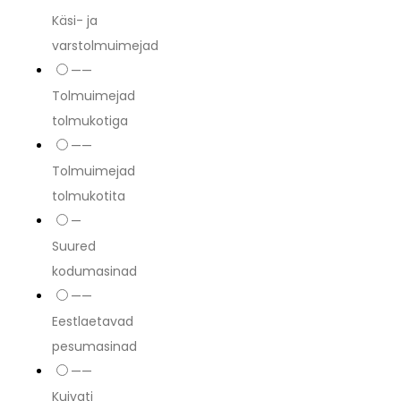
Käsi- ja
varstolmuimejad
——
Tolmuimejad
tolmukotiga
——
Tolmuimejad
tolmukotita
—
Suured
kodumasinad
——
Eestlaetavad
pesumasinad
——
Kuivati