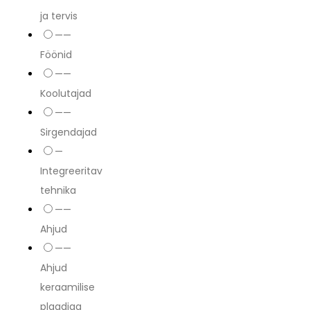
ja tervis
——
Föönid
——
Koolutajad
——
Sirgendajad
—
Integreeritav
tehnika
——
Ahjud
——
Ahjud
keraamilise
plaadiga