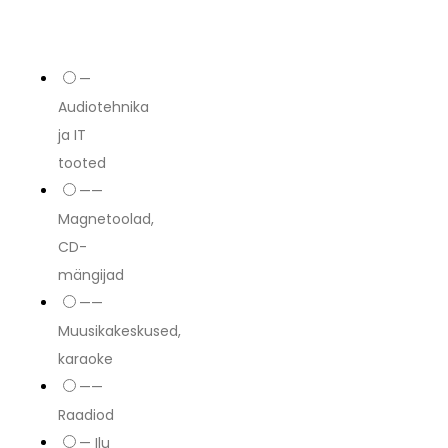
—
Audiotehnika
ja IT
tooted
——
Magnetoolad,
CD-
mängijad
——
Muusikakeskused,
karaoke
——
Raadiod
— Ilu