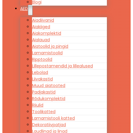
Blogi
AED
Aiadiivanid
Aiakiiged
Aiakomplektid
Aialauad
Aiatoolid ja pingid
Lamamistoolid
Ripptoolid
Lillepostamendid ja lillealused
Lebolad
Liivakastid
Muud aiatooted
Padjakastid
Rõdukomplektid
Riiulid
Toolikatted
Lamamistooli katted
Dekoratiivpatjad
Laudlinad ja linad