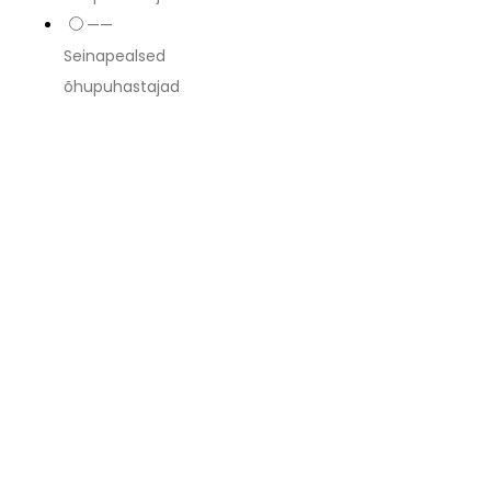
——
Seinapealsed
õhupuhastajad