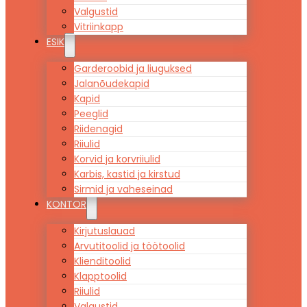
Valgustid
Vitriinkapp
ESIK
Garderoobid ja liuguksed
Jalanõudekapid
Kapid
Peeglid
Riidenagid
Riiulid
Korvid ja korvriiulid
Karbis, kastid ja kirstud
Sirmid ja vaheseinad
KONTOR
Kirjutuslauad
Arvutitoolid ja töötoolid
Klienditoolid
Klapptoolid
Riiulid
Valgustid