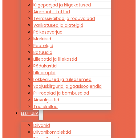
Kiigepadjad ja kiigekatused
Aiamööbli katted
Terrassivaibad ja rõduvaibad
Varikatused ja aiatelgid
Päikesevarjud
Markiisid
Peotelgid
Batuudid
Lillepotid ja lillekastid
Rõdukastid
Lilleamplid
Lõkkealused ja tuleasemed
Soojuskiirgurid ja gaasisoojendid
Pillirooaiad ja bambusaiad
Aiavalgustid
Tuulekellad
ELUTUBA
Diivanid
Diivanikomplektid