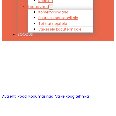
Raadiod
Lisatarvikud
Kohvimasinatele
Suurele kodutehnikale
Tolmuimejatele
Väikesele kodutehnikale
SOODUS
Väike
köögitehnika
Avaleht
/
Pood
/
Kodumasinad
/
Väike köögitehnika
/
Lehekülg 1