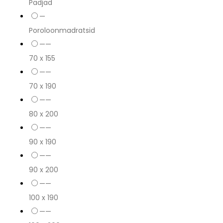
Padjad
—
Poroloonmadratsid
——
70 x 155
——
70 x 190
——
80 x 200
——
90 x 190
——
90 x 200
——
100 x 190
——