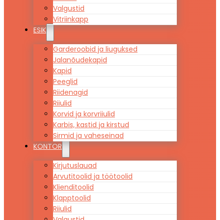
Valgustid
Vitriinkapp
ESIK
Garderoobid ja liuguksed
Jalanõudekapid
Kapid
Peeglid
Riidenagid
Riiulid
Korvid ja korvriiulid
Karbis, kastid ja kirstud
Sirmid ja vaheseinad
KONTOR
Kirjutuslauad
Arvutitoolid ja töötoolid
Klienditoolid
Klapptoolid
Riiulid
Valgustid