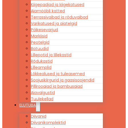
Kiigepadjad ja kiigekatused
Aiamööbli katted
Terrassivaibad ja rõduvaibad
Varikatused ja aiatelgid
Päikesevarjud
Markiisid
Peotelgid
Batuudid
Lillepotid ja lillekastid
Rõdukastid
Lilleamplid
Lõkkealused ja tuleasemed
Soojuskiirgurid ja gaasisoojendid
Pillirooaiad ja bambusaiad
Aiavalgustid
Tuulekellad
ELUTUBA
Diivanid
Diivanikomplektid