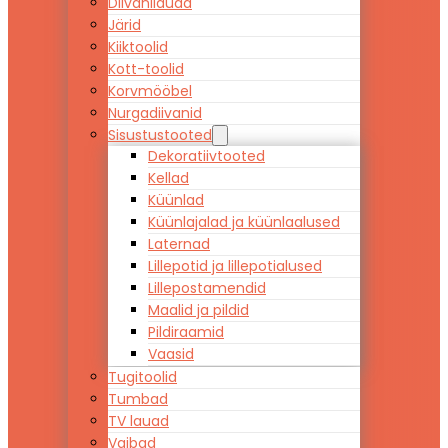
Diivanilauad
Järid
Kiiktoolid
Kott-toolid
Korvmööbel
Nurgadiivanid
Sisustustooted
Dekoratiivtooted
Kellad
Küünlad
Küünlajalad ja küünlaalused
Laternad
Lillepotid ja lillepotialused
Lillepostamendid
Maalid ja pildid
Pildiraamid
Vaasid
Tugitoolid
Tumbad
TV lauad
Vaibad