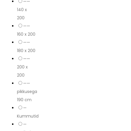
——
140 x
200
——
160 x 200
——
180 x 200
——
200 x
200
——
pikkusega
190 cm
—
Kummutid
—