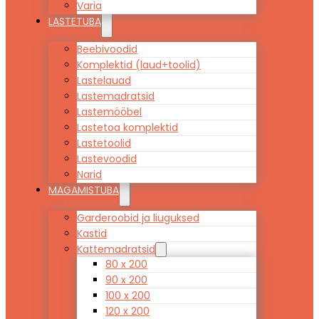
Varia
LASTETUBA
Beebivoodid
Komplektid (laud+toolid)
Lastelauad
Lastemadratsid
Lastemööbel
Lastetoa komplektid
Lastetoolid
Lastevoodid
Narid
MAGAMISTUBA
Garderoobid ja liuguksed
Kastid
Kattemadratsid
80 x 200
90 x 200
100 x 200
120 x 200