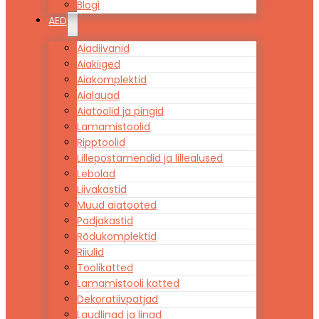
Blogi
AED
Aiadiivanid
Aiakiiged
Aiakomplektid
Aialauad
Aiatoolid ja pingid
Lamamistoolid
Ripptoolid
Lillepostamendid ja lillealused
Lebolad
Liivakastid
Muud aiatooted
Padjakastid
Rõdukomplektid
Riiulid
Toolikatted
Lamamistooli katted
Dekoratiivpatjad
Laudlinad ja linad