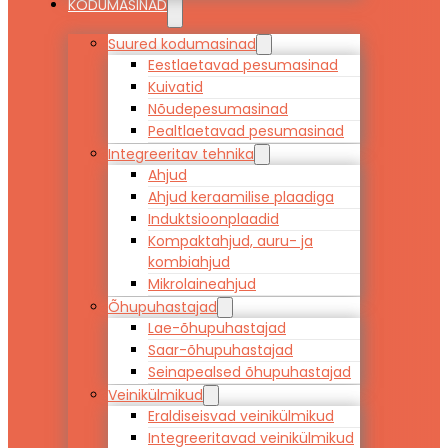
KODUMASINAD
Suured kodumasinad
Eestlaetavad pesumasinad
Kuivatid
Nõudepesumasinad
Pealtlaetavad pesumasinad
Integreeritav tehnika
Ahjud
Ahjud keraamilise plaadiga
Induktsioonplaadid
Kompaktahjud, auru- ja
kombiahjud
Mikrolaineahjud
Õhupuhastajad
Lae-õhupuhastajad
Saar-õhupuhastajad
Seinapealsed õhupuhastajad
Veinikülmikud
Eraldiseisvad veinikülmikud
Integreeritavad veinikülmikud