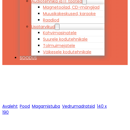
Audiotehnika ja IT tooted
Magnetoolad, CD-mängijad
Muusikakeskused, karaoke
Raadiod
Lisatarvikud
Kohvimasinatele
Suurele kodutehnikale
Tolmuimejatele
Väikesele kodutehnikale
SOODUS
140 x 190
Avaleht
/
Pood
/
Magamistuba
/
Vedrumadratsid
/
140 x
190
/
Lehekülg 1