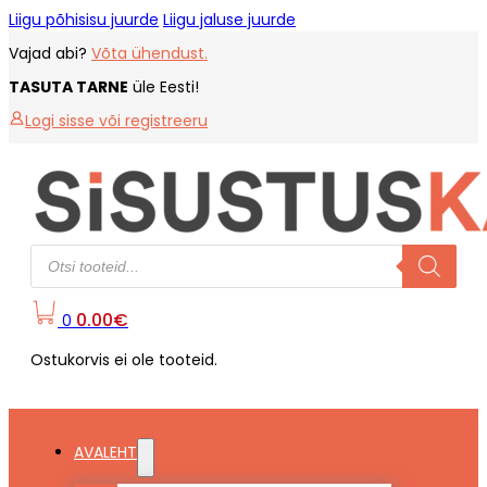
Liigu põhisisu juurde
Liigu jaluse juurde
Vajad abi?
Võta ühendust.
TASUTA TARNE
üle Eesti!
Logi sisse või registreeru
Products
search
0.00
€
0
Ostukorvis ei ole tooteid.
AVALEHT