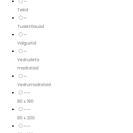
—
Tekid
—
Tualettlauad
—
Valgustid
—
Vedrudeta
madratsid
—
Vedrumadratsid
——
80 x 190
——
80 x 200
——