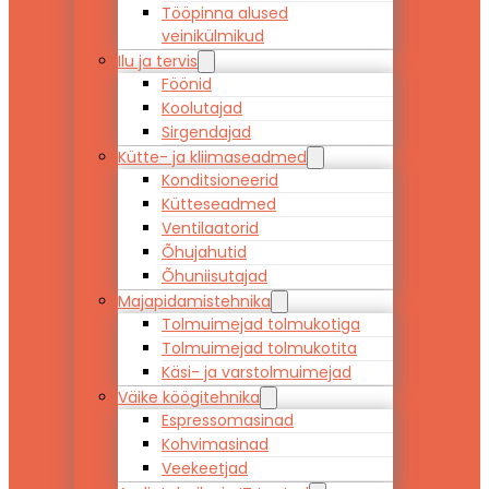
Tööpinna alused
veinikülmikud
Ilu ja tervis
Föönid
Koolutajad
Sirgendajad
Kütte- ja kliimaseadmed
Konditsioneerid
Kütteseadmed
Ventilaatorid
Õhujahutid
Õhuniisutajad
Majapidamistehnika
Tolmuimejad tolmukotiga
Tolmuimejad tolmukotita
Käsi- ja varstolmuimejad
Väike köögitehnika
Espressomasinad
Kohvimasinad
Veekeetjad