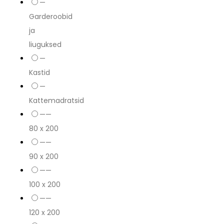
—
Garderoobid
ja
liuguksed
—
Kastid
—
Kattemadratsid
——
80 x 200
——
90 x 200
——
100 x 200
——
120 x 200