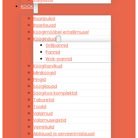
KÖÖK
Baaripukid
Baarilauad
Köögimööbel eritellimusel
Kööginõud
Grillpannid
Pannid
Wok-pannid
Köögitarvikud
Miniköögid
Pingid
Söögilauad
Söögitoa komplektid
Taburetid
Toolid
Valamud
Valamusegistid
Veiniriiulid
Abilauad ja serveerimislauad