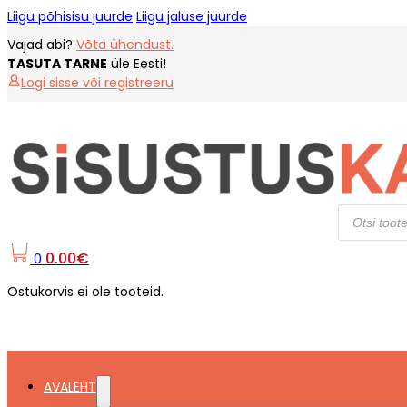
Liigu põhisisu juurde
Liigu jaluse juurde
Vajad abi?
Võta ühendust.
TASUTA TARNE
üle Eesti!
Logi sisse või registreeru
Products
search
0.00
€
0
Ostukorvis ei ole tooteid.
AVALEHT