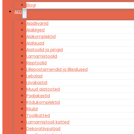
Blogi
AED
Aiadiivanid
Aiakiiged
Aiakomplektid
Aialauad
Aiatoolid ja pingid
Lamamistoolid
Ripptoolid
Lillepostamendid ja lillealused
Lebolad
Liivakastid
Muud aiatooted
Padjakastid
Rõdukomplektid
Riiulid
Toolikatted
Lamamistooli katted
Dekoratiivpatjad