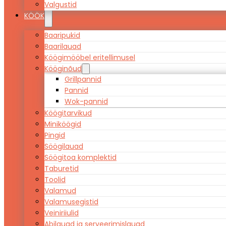
Valgustid
KÖÖK
Baaripukid
Baarilauad
Köögimööbel eritellimusel
Kööginõud
Grillpannid
Pannid
Wok-pannid
Köögitarvikud
Miniköögid
Pingid
Söögilauad
Söögitoa komplektid
Taburetid
Toolid
Valamud
Valamusegistid
Veiniriiulid
Abilauad ja serveerimislauad