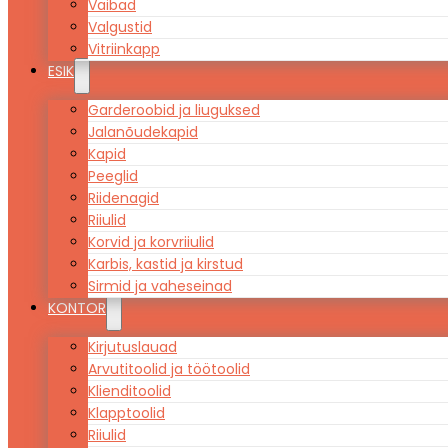
Vaibad
Valgustid
Vitriinkapp
ESIK
Garderoobid ja liuguksed
Jalanõudekapid
Kapid
Peeglid
Riidenagid
Riiulid
Korvid ja korvriiulid
Karbis, kastid ja kirstud
Sirmid ja vaheseinad
KONTOR
Kirjutuslauad
Arvutitoolid ja töötoolid
Klienditoolid
Klapptoolid
Riiulid