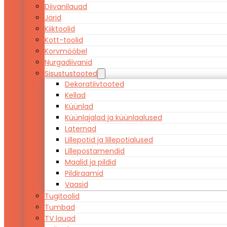
Diivanilauad
Järid
Kiiktoolid
Kott-toolid
Korvmööbel
Nurgadiivanid
Sisustustooted
Dekoratiivtooted
Kellad
Küünlad
Küünlajalad ja küünlaalused
Laternad
Lillepotid ja lillepotialused
Lillepostamendid
Maalid ja pildid
Pildiraamid
Vaasid
Tugitoolid
Tumbad
TV lauad