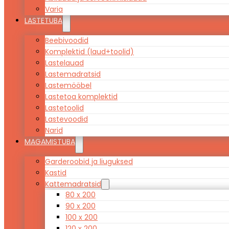
Varia
LASTETUBA
Beebivoodid
Komplektid (laud+toolid)
Lastelauad
Lastemadratsid
Lastemööbel
Lastetoa komplektid
Lastetoolid
Lastevoodid
Narid
MAGAMISTUBA
Garderoobid ja liuguksed
Kastid
Kattemadratsid
80 x 200
90 x 200
100 x 200
120 x 200