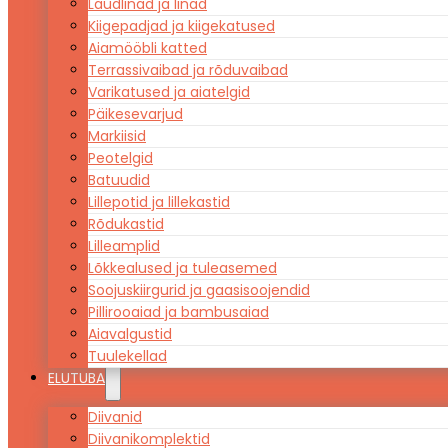
Laudlinad ja linad
Kiigepadjad ja kiigekatused
Aiamööbli katted
Terrassivaibad ja rõduvaibad
Varikatused ja aiatelgid
Päikesevarjud
Markiisid
Peotelgid
Batuudid
Lillepotid ja lillekastid
Rõdukastid
Lilleamplid
Lõkkealused ja tuleasemed
Soojuskiirgurid ja gaasisoojendid
Pillirooaiad ja bambusaiad
Aiavalgustid
Tuulekellad
ELUTUBA
Diivanid
Diivanikomplektid