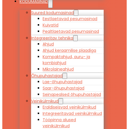
KODUMASINAD
Suured kodumasinad
Eestlaetavad pesumasinad
Kuivatid
Pealtlaetavad pesumasinad
Integreeritav tehnika
Ahjud
Ahjud keraamilise plaadiga
Kompaktahjud, auru- ja
kombiahjud
Mikrolaineahjud
Õhupuhastajad
Lae-õhupuhastajad
Saar-õhupuhastajad
Seinapealsed õhupuhastajad
Veinikülmikud
Eraldiseisvad veinikülmikud
Integreeritavad veinikülmikud
Tööpinna alused
veinikülmikud