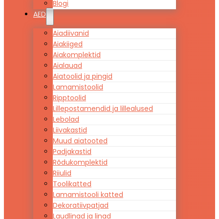
Blogi
AED
Aiadiivanid
Aiakiiged
Aiakomplektid
Aialauad
Aiatoolid ja pingid
Lamamistoolid
Ripptoolid
Lillepostamendid ja lillealused
Lebolad
Liivakastid
Muud aiatooted
Padjakastid
Rõdukomplektid
Riiulid
Toolikatted
Lamamistooli katted
Dekoratiivpatjad
Laudlinad ja linad