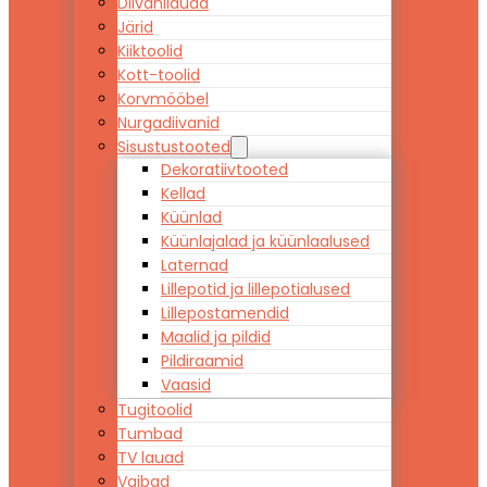
Diivanilauad
Järid
Kiiktoolid
Kott-toolid
Korvmööbel
Nurgadiivanid
Sisustustooted
Dekoratiivtooted
Kellad
Küünlad
Küünlajalad ja küünlaalused
Laternad
Lillepotid ja lillepotialused
Lillepostamendid
Maalid ja pildid
Pildiraamid
Vaasid
Tugitoolid
Tumbad
TV lauad
Vaibad