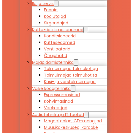
Ilu ja tervis
Föönid
Koolutajad
Sirgendajad
Kütte- ja kliimaseadmed
Konditsioneerid
Kütteseadmed
Ventilaatorid
Õhujahutid
Majapidamistehnika
Tolmuimejad tolmukotiga
Tolmuimejad tolmukotita
Käsi- ja varstolmuimejad
Väike köögitehnika
Espressomasinad
Kohvimasinad
Veekeetjad
Audiotehnika ja IT tooted
Magnetoolad, CD-mängijad
Muusikakeskused, karaoke