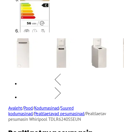
Avaleht
/
Pood
/
Kodumasinad
/
Suured
kodumasinad
/
Pealtlaetavad pesumasinad
/
Pealtlaetav
pesumasin Whirlpool TDLR6240SSEUN