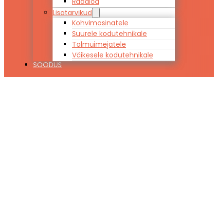
Raadiod
Lisatarvikud
Kohvimasinatele
Suurele kodutehnikale
Tolmuimejatele
Väikesele kodutehnikale
SOODUS
Pealtlaetav
pesumasin
Whirlpool
TDLR6240SSEUN