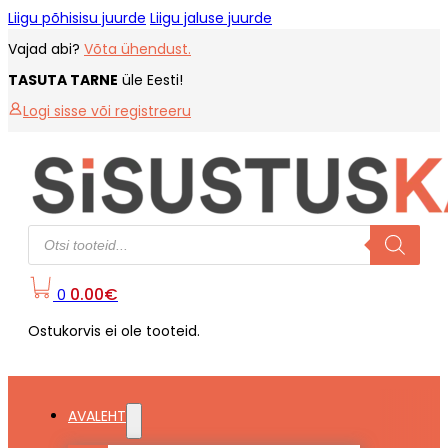
Liigu põhisisu juurde
Liigu jaluse juurde
Vajad abi?
Võta ühendust.
TASUTA TARNE
üle Eesti!
Logi sisse või registreeru
Products
search
0.00
€
0
Ostukorvis ei ole tooteid.
AVALEHT