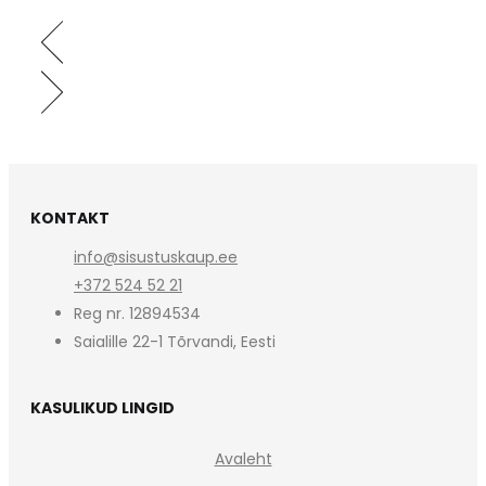
KONTAKT
info@sisustuskaup.ee
+372 524 52 21
Reg nr. 12894534
Saialille 22-1 Tõrvandi, Eesti
KASULIKUD LINGID
Avaleht