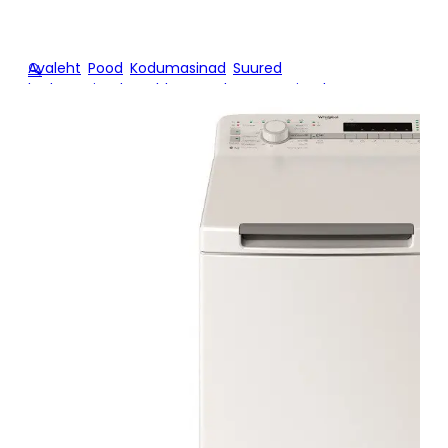
Avaleht
/
Pood
/
Kodumasinad
/
Suured
🔍
kodumasinad
/
Pealtlaetavad pesumasinad
/
Pealtlaetav
pesumasin Whirlpool TDLR6240SSEUN