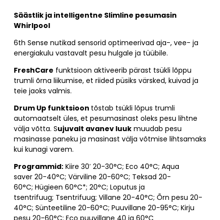
Säästlik ja intelligentne Slimline pesumasin
Whirlpool
6th Sense nutikad sensorid optimeerivad aja-, vee- ja
energiakulu vastavalt pesu hulgale ja tüübile.
FreshCare
funktsioon aktiveerib pärast tsükli lõppu
trumli õrna liikumise, et riided püsiks värsked, kuivad ja
teie jaoks valmis.
Drum Up funktsioon
tõstab tsükli lõpus trumli
automaatselt üles, et pesumasinast oleks pesu lihtne
välja võtta. S
ujuvalt avanev luuk
muudab pesu
masinasse paneku ja masinast välja võtmise lihtsamaks
kui kunagi varem.
Programmid:
Kiire 30′ 20-30°C; Eco 40°C; Aqua
saver 20-40°C; Värviline 20-60°C; Teksad 20-
60°C; Hügieen 60°C*; 20°C; Loputus ja
tsentrifuug; Tsentrifuug; Villane 20-40°C; Õrn pesu 20-
40°C; Sünteetiline 20-60°C; Puuvillane 20-95°C; Kirju
pesu 20-60°C; Eco puuvillane 40 ja 60°C