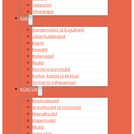
Valgustid
Vitriinkapp
ESIK
Garderoobid ja liuguksed
Jalanõudekapid
Kapid
Peeglid
Riidenagid
Riiulid
Korvid ja korvriiulid
Karbis, kastid ja kirstud
Sirmid ja vaheseinad
KONTOR
Kirjutuslauad
Arvutitoolid ja töötoolid
Klienditoolid
Klapptoolid
Riiulid
Valgustid