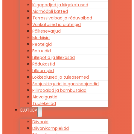
Kiigepadjad ja kiigekatused
Aiamööbli katted
Terrassivaibad ja rõduvaibad
Varikatused ja aiatelgid
Päikesevarjud
Markiisid
Peotelgid
Batuudid
Lillepotid ja lillekastid
Rõdukastid
Lilleamplid
Lõkkealused ja tuleasemed
Soojuskiirgurid ja gaasisoojendid
Pillirooaiad ja bambusaiad
Aiavalgustid
Tuulekellad
ELUTUBA
Diivanid
Diivanikomplektid