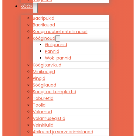
KÖÖK
Baaripukid
Baarilauad
Köögimööbel eritellimusel
Kööginõud
Grillpannid
Pannid
Wok-pannid
Köögitarvikud
Miniköögid
Pingid
Söögilauad
Söögitoa komplektid
Taburetid
Toolid
Valamud
Valamusegistid
Veiniriiulid
Abilauad ja serveerimislauad