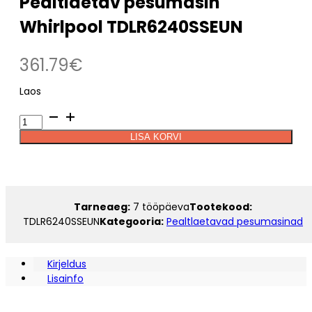
Pealtlaetav pesumasin
Whirlpool TDLR6240SSEUN
361.79
€
Laos
Pealtlaetav
Alternative:
pesumasin
LISA KORVI
Whirlpool
TDLR6240SSEUN
kogus
Tarneaeg:
7 tööpäeva
Tootekood:
TDLR6240SSEUN
Kategooria:
Pealtlaetavad pesumasinad
Kirjeldus
Lisainfo