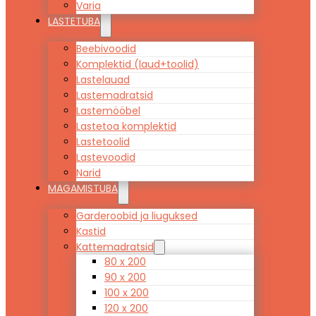
Varia
LASTETUBA
Beebivoodid
Komplektid (laud+toolid)
Lastelauad
Lastemadratsid
Lastemööbel
Lastetoa komplektid
Lastetoolid
Lastevoodid
Narid
MAGAMISTUBA
Garderoobid ja liuguksed
Kastid
Kattemadratsid
80 x 200
90 x 200
100 x 200
120 x 200