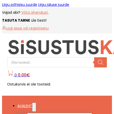
Liigu põhisisu juurde
Liigu jaluse juurde
Vajad abi?
Võta ühendust.
TASUTA TARNE
üle Eesti!
Logi sisse või registreeru
Products
search
0.00
€
0
Ostukorvis ei ole tooteid.
AVALEHT