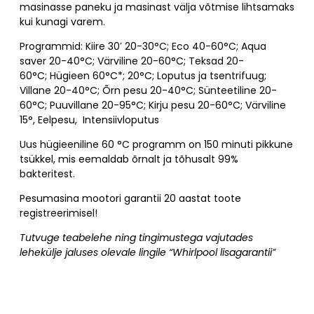
masinasse paneku ja masinast välja võtmise lihtsamaks
kui kunagi varem.
Programmid: Kiire 30′ 20-30°C; Eco 40-60°C; Aqua
saver 20-40°C; Värviline 20-60°C; Teksad 20-
60°C; Hügieen 60°C*; 20°C; Loputus ja tsentrifuug;
Villane 20-40°C; Õrn pesu 20-40°C; Sünteetiline 20-
60°C; Puuvillane 20-95°C; Kirju pesu 20-60°C; Värviline
15°, Eelpesu, Intensiivloputus
Uus hügieeniline 60 °C programm on 150 minuti pikkune
tsükkel, mis eemaldab õrnalt ja tõhusalt 99%
bakteritest.
Pesumasina mootori garantii 20 aastat toote
registreerimisel!
Tutvuge teabelehe ning tingimustega vajutades
lehekülje jaluses olevale lingile “Whirlpool lisagarantii”