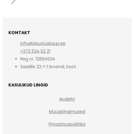
KONTAKT
info@sisustuskaup.ee
+372 524 52 21
Reg nr. 12894534
Saialille 22-1 Tõrvandi, Eesti
KASULIKUD LINGID
Avaleht
Müügitingimused
Privaatsuspoliitika