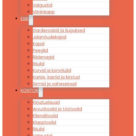
Valgustid
Vitriinkapp
ESIK
Garderoobid ja liuguksed
Jalanõudekapid
Kapid
Peeglid
Riidenagid
Riiulid
Korvid ja korvriiulid
Karbis, kastid ja kirstud
Sirmid ja vaheseinad
KONTOR
Kirjutuslauad
Arvutitoolid ja töötoolid
Klienditoolid
Klapptoolid
Riiulid
Valgustid