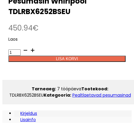
Pesumasin Whirlpool
TDLRBX6252BSEU
450.94
€
Laos
Pesumasin
Alternative:
Whirlpool
LISA KORVI
TDLRBX6252BSEU
kogus
Tarneaeg:
7 tööpäeva
Tootekood:
TDLRBX6252BSEU
Kategooria:
Pealtlaetavad pesumasinad
Kirjeldus
Lisainfo