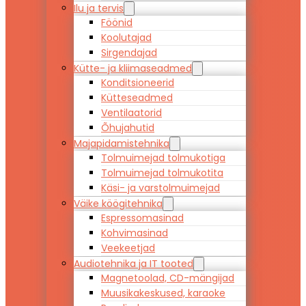
Ilu ja tervis
Föönid
Koolutajad
Sirgendajad
Kütte- ja kliimaseadmed
Konditsioneerid
Kütteseadmed
Ventilaatorid
Õhujahutid
Majapidamistehnika
Tolmuimejad tolmukotiga
Tolmuimejad tolmukotita
Käsi- ja varstolmuimejad
Väike köögitehnika
Espressomasinad
Kohvimasinad
Veekeetjad
Audiotehnika ja IT tooted
Magnetoolad, CD-mängijad
Muusikakeskused, karaoke