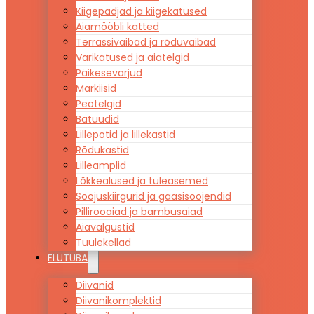
Kiigepadjad ja kiigekatused
Aiamööbli katted
Terrassivaibad ja rõduvaibad
Varikatused ja aiatelgid
Päikesevarjud
Markiisid
Peotelgid
Batuudid
Lillepotid ja lillekastid
Rõdukastid
Lilleamplid
Lõkkealused ja tuleasemed
Soojuskiirgurid ja gaasisoojendid
Pillirooaiad ja bambusaiad
Aiavalgustid
Tuulekellad
ELUTUBA
Diivanid
Diivanikomplektid