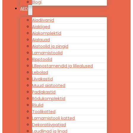
Blogi
AED
Aiadiivanid
Aiakiiged
Aiakomplektid
Aialauad
Aiatoolid ja pingid
Lamamistoolid
Ripptoolid
Lillepostamendid ja lillealused
Lebolad
Liivakastid
Muud aiatooted
Padjakastid
Rõdukomplektid
Riiulid
Toolikatted
Lamamistooli katted
Dekoratiivpatjad
Laudlinad ja linad