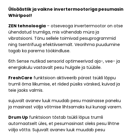
Ülisäästlik ja vaikne invertermootoriga pesumasin
Whirlpool!
ZEN tehnoloogia
– otseveoga invertermootor on otse
ühendatud trumliga, mis vähendab müra ja
vibratsiooni. Tänu sellele toimivad pesuprogrammid
ning tsentrifuug efektiivsemalt. Veorihma puudumine
tagab ka parema töökindluse.
6th Sense nutikad sensorid optimeerivad aja-, vee- ja
energiakulu vastavalt pesu hulgale ja tüübile.
FreshCare
funktsioon aktiveerib pärast tsükli lõppu
trumli õrna liikumise, et riided püsiks värsked, kuivad ja
teie jaoks valmis.
sujuvalt avanev luuk muudab pesu masinasse paneku
ja masinast välja võtmise lihtsamaks kui kunagi varem.
Drum Up
funktsioon tõstab tsükli lõpus trumli
automaatselt üles, et pesumasinast oleks pesu lihtne
välja võtta. Sujuvalt avanev luuk muudab pesu