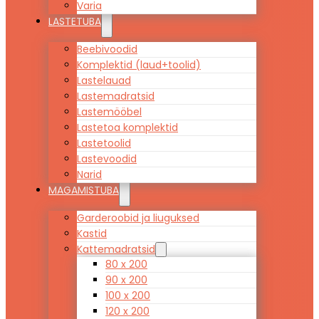
Varia
LASTETUBA
Beebivoodid
Komplektid (laud+toolid)
Lastelauad
Lastemadratsid
Lastemööbel
Lastetoa komplektid
Lastetoolid
Lastevoodid
Narid
MAGAMISTUBA
Garderoobid ja liuguksed
Kastid
Kattemadratsid
80 x 200
90 x 200
100 x 200
120 x 200