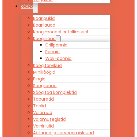
KÖÖK
Baaripukid
Baarilauad
Köögimööbel eritellimusel
Kööginõud
Grillpannid
Pannid
Wok-pannid
Köögitarvikud
Miniköögid
Pingid
Söögilauad
Söögitoa komplektid
Taburetid
Toolid
Valamud
Valamusegistid
Veiniriiulid
Abilauad ja serveerimislauad