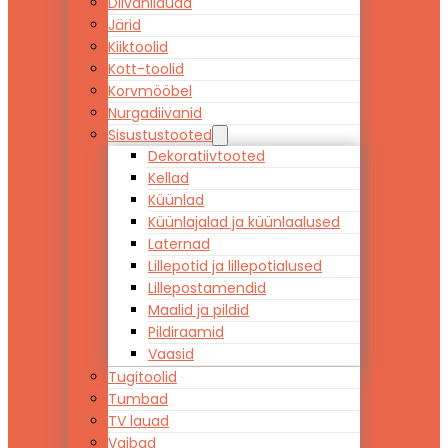
Diivanilauad
Järid
Kiiktoolid
Kott-toolid
Korvmööbel
Nurgadiivanid
Sisustustooted
Dekoratiivtooted
Kellad
Küünlad
Küünlajalad ja küünlaalused
Laternad
Lillepotid ja lillepotialused
Lillepostamendid
Maalid ja pildid
Pildiraamid
Vaasid
Tugitoolid
Tumbad
TV lauad
Vaibad