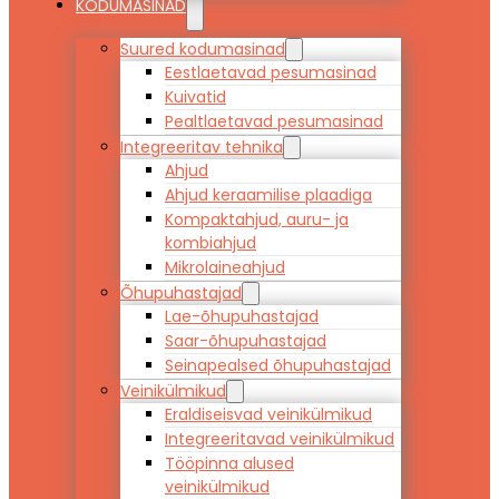
KODUMASINAD
Suured kodumasinad
Eestlaetavad pesumasinad
Kuivatid
Pealtlaetavad pesumasinad
Integreeritav tehnika
Ahjud
Ahjud keraamilise plaadiga
Kompaktahjud, auru- ja
kombiahjud
Mikrolaineahjud
Õhupuhastajad
Lae-õhupuhastajad
Saar-õhupuhastajad
Seinapealsed õhupuhastajad
Veinikülmikud
Eraldiseisvad veinikülmikud
Integreeritavad veinikülmikud
Tööpinna alused
veinikülmikud