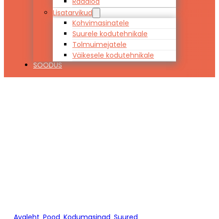
Raadiod
Lisatarvikud
Kohvimasinatele
Suurele kodutehnikale
Tolmuimejatele
Väikesele kodutehnikale
SOODUS
Pesumasin
Whirlpool
TDLRBX6252BSEU
Avaleht
/
Pood
/
Kodumasinad
/
Suured