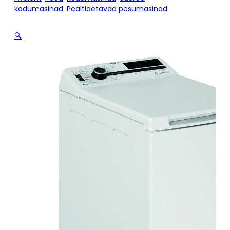
kodumasinad
/
Pealtlaetavad pesumasinad
/
Pesumasin
Whirlpool TDLRBX6252BSEU
🔍