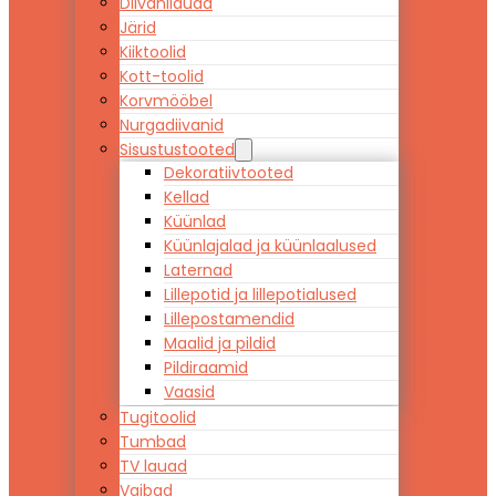
Diivanilauad
Järid
Kiiktoolid
Kott-toolid
Korvmööbel
Nurgadiivanid
Sisustustooted
Dekoratiivtooted
Kellad
Küünlad
Küünlajalad ja küünlaalused
Laternad
Lillepotid ja lillepotialused
Lillepostamendid
Maalid ja pildid
Pildiraamid
Vaasid
Tugitoolid
Tumbad
TV lauad
Vaibad