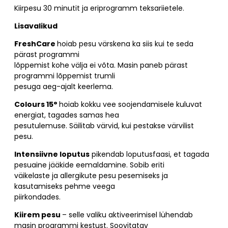
Kiirpesu 30 minutit ja eriprogramm teksariietele.
Lisavalikud
FreshCare
hoiab pesu värskena ka siis kui te seda
pärast programmi
lõppemist kohe välja ei võta. Masin paneb pärast
programmi lõppemist trumli
pesuga aeg-ajalt keerlema.
Colours 15°
hoiab kokku vee soojendamisele kuluvat
energiat, tagades samas hea
pesutulemuse. Säilitab värvid, kui pestakse värvilist
pesu.
Intensiivne loputus
pikendab loputusfaasi, et tagada
pesuaine jääkide eemaldamine. Sobib eriti
väikelaste ja allergikute pesu pesemiseks ja
kasutamiseks pehme veega
piirkondades.
Kiirem pesu
– selle valiku aktiveerimisel lühendab
masin programmi kestust. Soovitatav