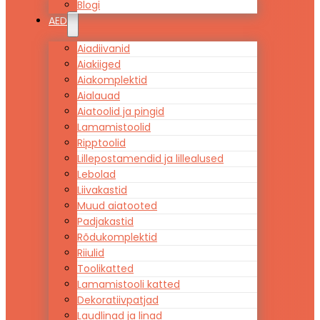
Blogi
AED
Aiadiivanid
Aiakiiged
Aiakomplektid
Aialauad
Aiatoolid ja pingid
Lamamistoolid
Ripptoolid
Lillepostamendid ja lillealused
Lebolad
Liivakastid
Muud aiatooted
Padjakastid
Rõdukomplektid
Riiulid
Toolikatted
Lamamistooli katted
Dekoratiivpatjad
Laudlinad ja linad