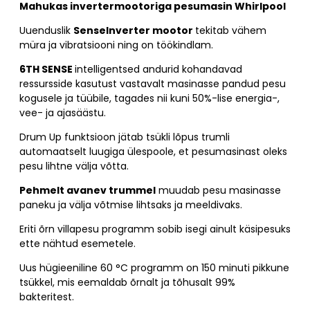
Mahukas invertermootoriga pesumasin Whirlpool
Uuenduslik
SenseInverter mootor
tekitab vähem
müra ja vibratsiooni ning on töökindlam.
6TH SENSE
intelligentsed andurid kohandavad
ressursside kasutust vastavalt masinasse pandud pesu
kogusele ja tüübile, tagades nii kuni 50%-lise energia-,
vee- ja ajasäästu.
Drum Up funktsioon jätab tsükli lõpus trumli
automaatselt luugiga ülespoole, et pesumasinast oleks
pesu lihtne välja võtta.
Pehmelt avanev trummel
muudab pesu masinasse
paneku ja välja võtmise lihtsaks ja meeldivaks.
Eriti õrn villapesu programm sobib isegi ainult käsipesuks
ette nähtud esemetele.
Uus hügieeniline 60 °C programm on 150 minuti pikkune
tsükkel, mis eemaldab õrnalt ja tõhusalt 99%
bakteritest.