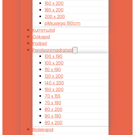
160 x 200
180 x 200
200 x 200
pikkusega 190cm
Kummutid
Öökapid
Padjad
Poroloonmadratsid
100 x 190
100 x 200
110 x 190
120 x 200
140 x 200
160 x 200
70 x 155
70 x 190
80 x 200
90 x 190
90 x 200
Riidekapid