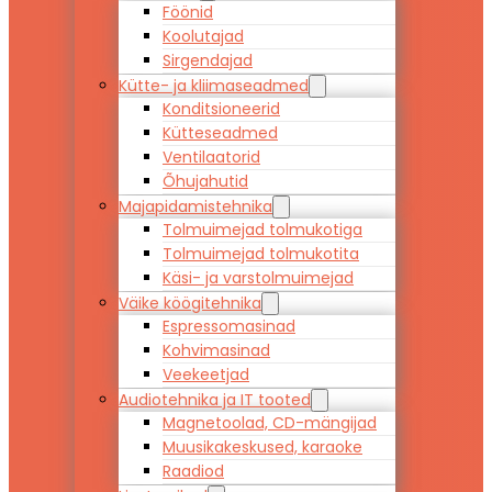
Föönid
Koolutajad
Sirgendajad
Kütte- ja kliimaseadmed
Konditsioneerid
Kütteseadmed
Ventilaatorid
Õhujahutid
Majapidamistehnika
Tolmuimejad tolmukotiga
Tolmuimejad tolmukotita
Käsi- ja varstolmuimejad
Väike köögitehnika
Espressomasinad
Kohvimasinad
Veekeetjad
Audiotehnika ja IT tooted
Magnetoolad, CD-mängijad
Muusikakeskused, karaoke
Raadiod