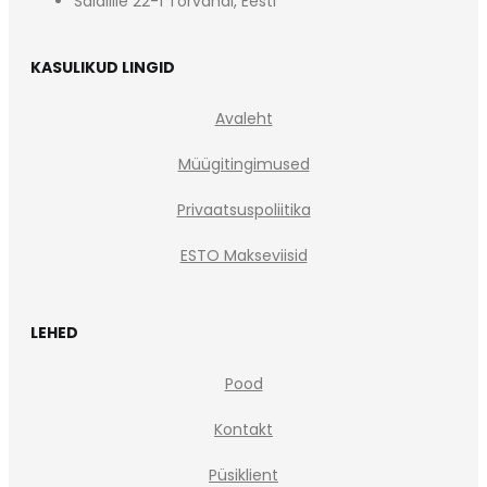
Saialille 22-1 Tõrvandi, Eesti
KASULIKUD LINGID
Avaleht
Müügitingimused
Privaatsuspoliitika
ESTO Makseviisid
LEHED
Pood
Kontakt
Püsiklient