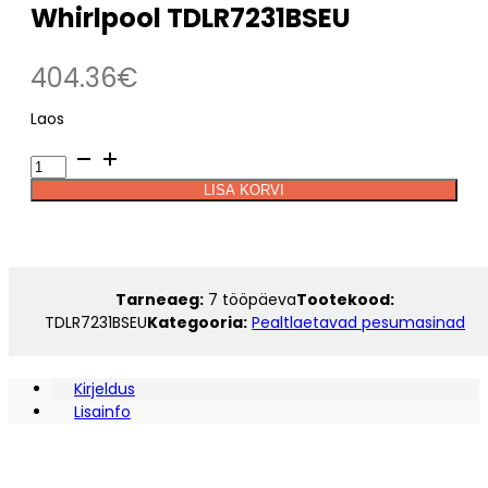
Whirlpool TDLR7231BSEU
404.36
€
Laos
Pealtlaetav
Alternative:
pesumasin
LISA KORVI
Whirlpool
TDLR7231BSEU
kogus
Tarneaeg:
7 tööpäeva
Tootekood:
TDLR7231BSEU
Kategooria:
Pealtlaetavad pesumasinad
Kirjeldus
Lisainfo