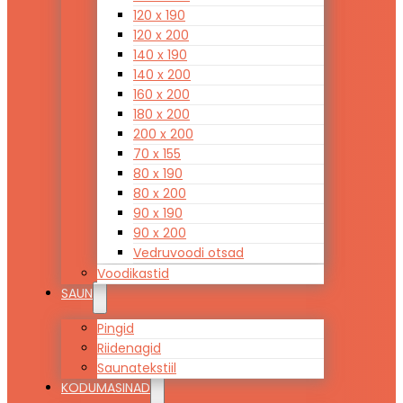
120 x 190
120 x 200
140 x 190
140 x 200
160 x 200
180 x 200
200 x 200
70 x 155
80 x 190
80 x 200
90 x 190
90 x 200
Vedruvoodi otsad
Voodikastid
SAUN
Pingid
Riidenagid
Saunatekstiil
KODUMASINAD