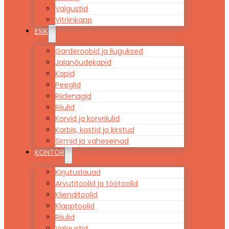
Valgustid
Vitriinkapp
ESIK
Garderoobid ja liuguksed
Jalanõudekapid
Kapid
Peeglid
Riidenagid
Riiulid
Korvid ja korvriiulid
Karbis, kastid ja kirstud
Sirmid ja vaheseinad
KONTOR
Kirjutuslauad
Arvutitoolid ja töötoolid
Klienditoolid
Klapptoolid
Riiulid
Valgustid