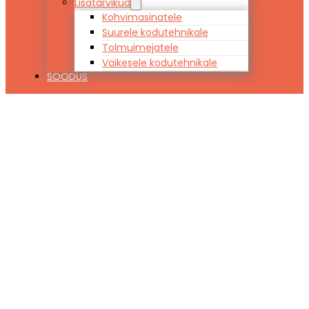
Lisatarvikud
Kohvimasinatele
Suurele kodutehnikale
Tolmuimejatele
Väikesele kodutehnikale
SOODUS
Pealtlaetav
pesumasin
Whirlpool
TDLR7231BSEU