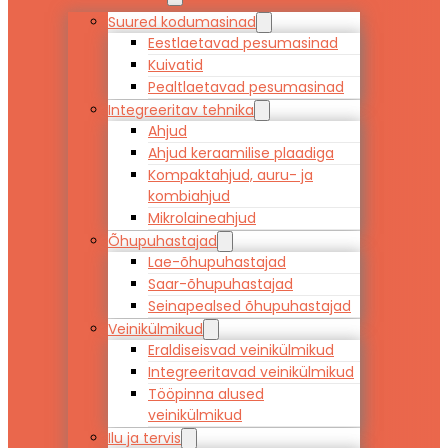
Suured kodumasinad
Eestlaetavad pesumasinad
Kuivatid
Pealtlaetavad pesumasinad
Integreeritav tehnika
Ahjud
Ahjud keraamilise plaadiga
Kompaktahjud, auru- ja
kombiahjud
Mikrolaineahjud
Õhupuhastajad
Lae-õhupuhastajad
Saar-õhupuhastajad
Seinapealsed õhupuhastajad
Veinikülmikud
Eraldiseisvad veinikülmikud
Integreeritavad veinikülmikud
Tööpinna alused
veinikülmikud
Ilu ja tervis