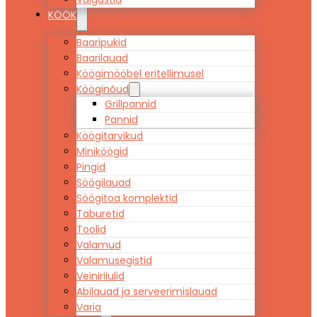
KÖÖK
Baaripukid
Baarilauad
Köögimööbel eritellimusel
Kööginõud
Grillpannid
Pannid
Köögitarvikud
Miniköögid
Pingid
Söögilauad
Söögitoa komplektid
Taburetid
Toolid
Valamud
Valamusegistid
Veiniriiulid
Abilauad ja serveerimislauad
Varia