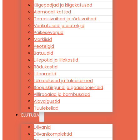
Kiigepadjad ja kiigekatused
Aiamööbli katted
Terrassivaibad ja rõduvaibad
Varikatused ja aiatelgid
Päikesevarjud
Markiisid
Peotelgid
Batuudid
Lillepotid ja lillekastid
Rõdukastid
Lilleamplid
Lõkkealused ja tuleasemed
Soojuskiirgurid ja gaasisoojendid
Pillirooaiad ja bambusaiad
Aiavalgustid
Tuulekellad
ELUTUBA
Diivanid
Diivanikomplektid