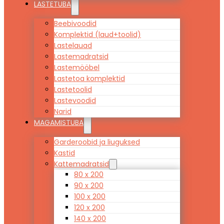
LASTETUBA
Beebivoodid
Komplektid (laud+toolid)
Lastelauad
Lastemadratsid
Lastemööbel
Lastetoa komplektid
Lastetoolid
Lastevoodid
Narid
MAGAMISTUBA
Garderoobid ja liuguksed
Kastid
Kattemadratsid
80 x 200
90 x 200
100 x 200
120 x 200
140 x 200