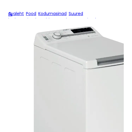
Avaleht
/
Pood
/
Kodumasinad
/
Suured
🔍
kodumasinad
/
Pealtlaetavad pesumasinad
/
Pealtlaetav
pesumasin Whirlpool TDLR7231BSEU