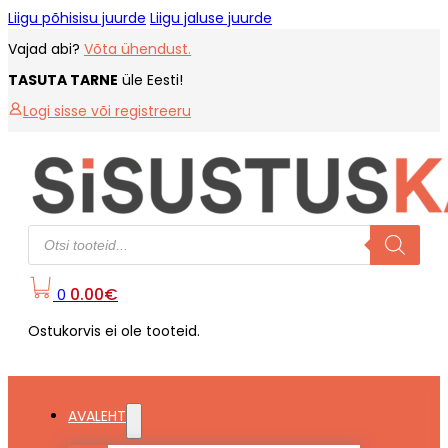
Liigu põhisisu juurde
Liigu jaluse juurde
Vajad abi?
Võta ühendust.
TASUTA TARNE
üle Eesti!
Logi sisse või registreeru
Products
search
0.00
€
0
Ostukorvis ei ole tooteid.
AVALEHT