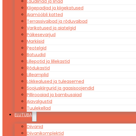
Laudlinad ja linad
Kiigepadjad ja kiigekatused
Aiamööbli katted
Terrassivaibad ja rõduvaibad
Varikatused ja aiatelgid
Päikesevarjud
Markiisid
Peotelgid
Batuudid
Lillepotid ja lillekastid
Rõdukastid
Lilleamplid
Lõkkealused ja tuleasemed
Soojuskiirgurid ja gaasisoojendid
Pillirooaiad ja bambusaiad
Aiavalgustid
Tuulekellad
ELUTUBA
Diivanid
Diivanikomplektid