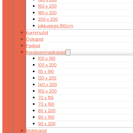
160 x 200
180 x 200
200 x 200
pikkusega 190cm
Kummutid
Öökapid
Padjad
Poroloonmadratsid
100 x 190
100 x 200
110 x 190
120 x 200
140 x 200
160 x 200
70 x 155
70 x 190
80 x 200
90 x 190
90 x 200
Riidekapid