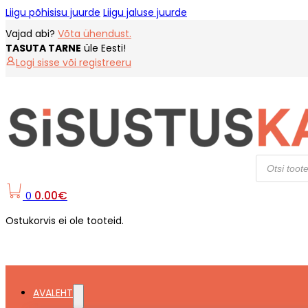
Liigu põhisisu juurde
Liigu jaluse juurde
Vajad abi?
Võta ühendust.
TASUTA TARNE
üle Eesti!
Logi sisse või registreeru
Products
search
0.00
€
0
Ostukorvis ei ole tooteid.
AVALEHT