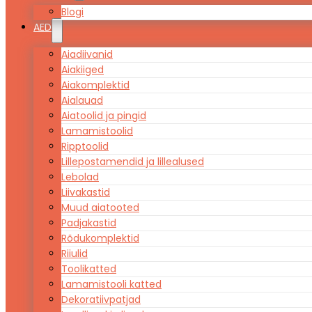
Blogi
AED
Aiadiivanid
Aiakiiged
Aiakomplektid
Aialauad
Aiatoolid ja pingid
Lamamistoolid
Ripptoolid
Lillepostamendid ja lillealused
Lebolad
Liivakastid
Muud aiatooted
Padjakastid
Rõdukomplektid
Riiulid
Toolikatted
Lamamistooli katted
Dekoratiivpatjad