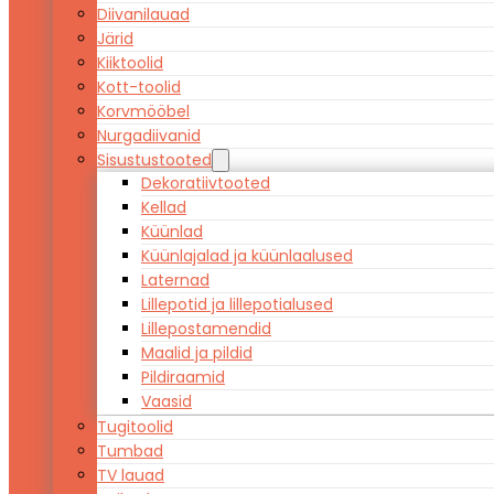
Diivanilauad
Järid
Kiiktoolid
Kott-toolid
Korvmööbel
Nurgadiivanid
Sisustustooted
Dekoratiivtooted
Kellad
Küünlad
Küünlajalad ja küünlaalused
Laternad
Lillepotid ja lillepotialused
Lillepostamendid
Maalid ja pildid
Pildiraamid
Vaasid
Tugitoolid
Tumbad
TV lauad