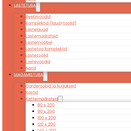
LASTETUBA
Beebivoodid
Komplektid (laud+toolid)
Lastelauad
Lastemadratsid
Lastemööbel
Lastetoa komplektid
Lastetoolid
Lastevoodid
Narid
MAGAMISTUBA
Garderoobid ja liuguksed
Kastid
Kattemadratsid
80 x 200
90 x 200
100 x 200
120 x 200
140 x 200