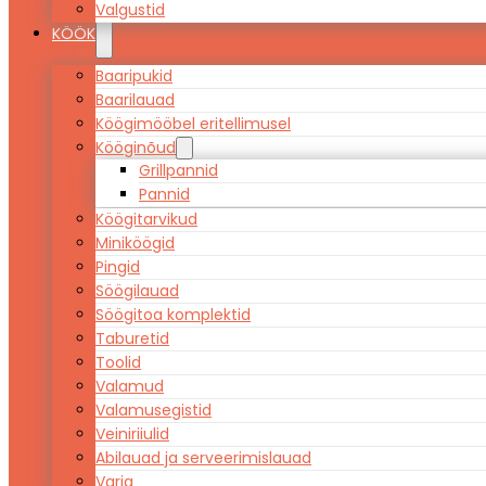
Valgustid
KÖÖK
Baaripukid
Baarilauad
Köögimööbel eritellimusel
Kööginõud
Grillpannid
Pannid
Köögitarvikud
Miniköögid
Pingid
Söögilauad
Söögitoa komplektid
Taburetid
Toolid
Valamud
Valamusegistid
Veiniriiulid
Abilauad ja serveerimislauad
Varia