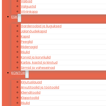
Vaibad
Valgustid
Vitriinkapp
ESIK
Garderoobid ja liuguksed
Jalanõudekapid
Kapid
Peeglid
Riidenagid
Riiulid
Korvid ja korvriiulid
Karbis, kastid ja kirstud
Sirmid ja vaheseinad
KONTOR
Kirjutuslauad
Arvutitoolid ja töötoolid
Klienditoolid
Klapptoolid
Riiulid