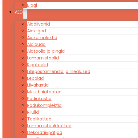
Blogi
AED
Aiadiivanid
Aiakiiged
Aiakomplektid
Aialauad
Aiatoolid ja pingid
Lamamistoolid
Ripptoolid
Lillepostamendid ja lillealused
Lebolad
Liivakastid
Muud aiatooted
Padjakastid
Rõdukomplektid
Riiulid
Toolikatted
Lamamistooli katted
Dekoratiivpatjad