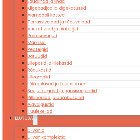
Laudlinad ja linad
Kiigepadjad ja kiigekatused
Aiamööbli katted
Terrassivaibad ja rõduvaibad
Varikatused ja aiatelgid
Päikesevarjud
Markiisid
Peotelgid
Batuudid
Lillepotid ja lillekastid
Rõdukastid
Lilleamplid
Lõkkealused ja tuleasemed
Soojuskiirgurid ja gaasisoojendid
Pillirooaiad ja bambusaiad
Aiavalgustid
Tuulekellad
ELUTUBA
Diivanid
Diivanikomplektid