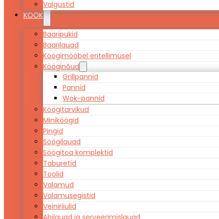
Valgustid
KÖÖK
Baaripukid
Baarilauad
Köögimööbel eritellimusel
Kööginõud
Grillpannid
Pannid
Wok-pannid
Köögitarvikud
Miniköögid
Pingid
Söögilauad
Söögitoa komplektid
Taburetid
Toolid
Valamud
Valamusegistid
Veiniriiulid
Abilauad ja serveerimislauad