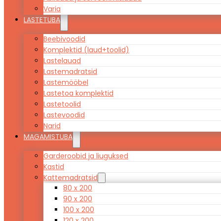
Varia
LASTETUBA
Beebivoodid
Komplektid (laud+toolid)
Lastelauad
Lastemadratsid
Lastemööbel
Lastetoa komplektid
Lastetoolid
Lastevoodid
Narid
MAGAMISTUBA
Garderoobid ja liuguksed
Kastid
Kattemadratsid
80 x 200
90 x 200
100 x 200
120 x 200