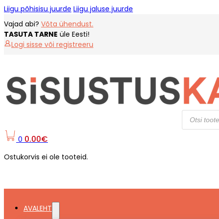
Liigu põhisisu juurde
Liigu jaluse juurde
Vajad abi?
Võta ühendust.
TASUTA TARNE
üle Eesti!
Logi sisse või registreeru
Products
search
0.00
€
0
Ostukorvis ei ole tooteid.
AVALEHT