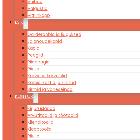
Vaibad
Valgustid
Vitriinkapp
ESIK
Garderoobid ja liuguksed
Jalanõudekapid
Kapid
Peeglid
Riidenagid
Riiulid
Korvid ja korvriiulid
Karbis, kastid ja kirstud
Sirmid ja vaheseinad
KONTOR
Kirjutuslauad
Arvutitoolid ja töötoolid
Klienditoolid
Klapptoolid
Riiulid