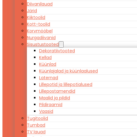
Diivanilauad
Järid
Kiiktoolid
Kott-toolid
Korvmööbel
Nurgadiivanid
Sisustustooted
Dekoratiivtooted
Kellad
Küünlad
Küünlajalad ja küünlaalused
Laternad
Lillepotid ja lillepotialused
Lillepostamendid
Maalid ja pildid
Pildiraamid
Vaasid
Tugitoolid
Tumbad
TV lauad