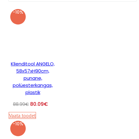
-10%
Klienditool ANGELO,
58x57xH90cm,
punane,
polüesterkangas,
plastik
80.09
€
88.99
€
Vaata toodet
-10%