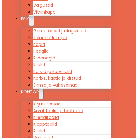
Valgustid
Vitriinkapp
ESIK
Garderoobid ja liuguksed
Jalanõudekapid
Kapid
Peeglid
Riidenagid
Riiulid
Korvid ja korvriiulid
Karbis, kastid ja kirstud
Sirmid ja vaheseinad
KONTOR
Kirjutuslauad
Arvutitoolid ja töötoolid
Klienditoolid
Klapptoolid
Riiulid
Valgustid