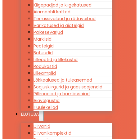
Kiigepadjad ja kiigekatused
Aiamööbli katted
Terrassivaibad ja rõduvaibad
Varikatused ja aiatelgid
Päikesevarjud
Markiisid
Peotelgid
Batuudid
Lillepotid ja lillekastid
Rõdukastid
Lilleamplid
Lõkkealused ja tuleasemed
Soojuskiirgurid ja gaasisoojendid
Pillirooaiad ja bambusaiad
Aiavalgustid
Tuulekellad
ELUTUBA
Diivanid
Diivanikomplektid