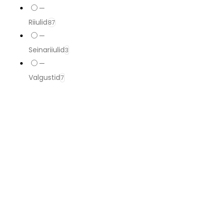
—
Riiulid
87
—
Seinariiulid
3
—
Valgustid
7