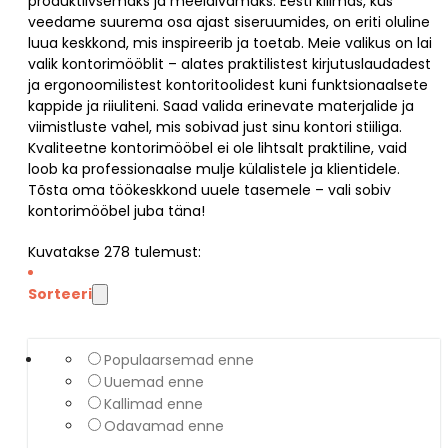
produktiivsemaks ja meeldivamaks. Eesti kliimas, kus
veedame suurema osa ajast siseruumides, on eriti oluline
luua keskkond, mis inspireerib ja toetab. Meie valikus on lai
valik kontorimööblit – alates praktilistest kirjutuslaudadest
ja ergonoomilistest kontoritoolidest kuni funktsionaalsete
kappide ja riiuliteni. Saad valida erinevate materjalide ja
viimistluste vahel, mis sobivad just sinu kontori stiiliga.
Kvaliteetne kontorimööbel ei ole lihtsalt praktiline, vaid
loob ka professionaalse mulje külalistele ja klientidele.
Tõsta oma töökeskkond uuele tasemele – vali sobiv
kontorimööbel juba täna!
Kuvatakse
278
tulemust:
Sorteeri
Populaarsemad enne
Uuemad enne
Kallimad enne
Odavamad enne