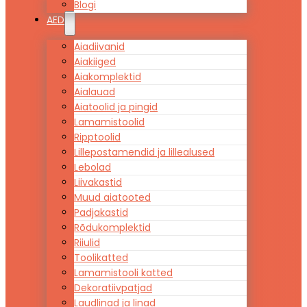
Blogi
AED
Aiadiivanid
Aiakiiged
Aiakomplektid
Aialauad
Aiatoolid ja pingid
Lamamistoolid
Ripptoolid
Lillepostamendid ja lillealused
Lebolad
Liivakastid
Muud aiatooted
Padjakastid
Rõdukomplektid
Riiulid
Toolikatted
Lamamistooli katted
Dekoratiivpatjad
Laudlinad ja linad