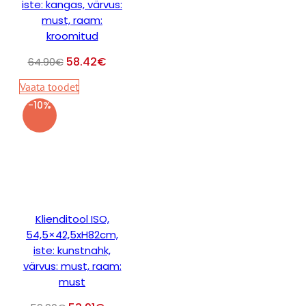
iste: kangas, värvus:
must, raam:
kroomitud
58.42
€
64.90
€
Vaata toodet
-10%
Klienditool ISO,
54,5×42,5xH82cm,
iste: kunstnahk,
värvus: must, raam:
must