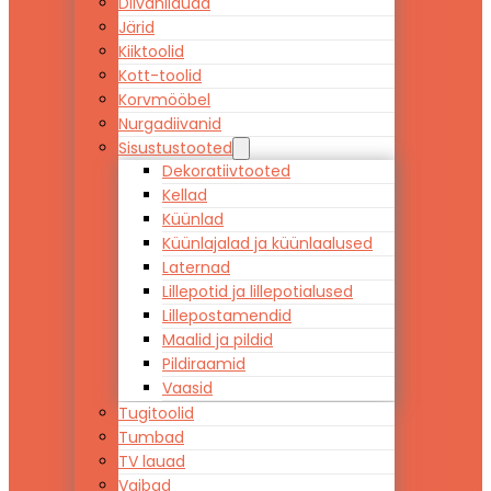
Diivanilauad
Järid
Kiiktoolid
Kott-toolid
Korvmööbel
Nurgadiivanid
Sisustustooted
Dekoratiivtooted
Kellad
Küünlad
Küünlajalad ja küünlaalused
Laternad
Lillepotid ja lillepotialused
Lillepostamendid
Maalid ja pildid
Pildiraamid
Vaasid
Tugitoolid
Tumbad
TV lauad
Vaibad