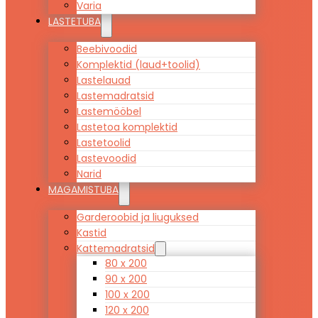
Varia
LASTETUBA
Beebivoodid
Komplektid (laud+toolid)
Lastelauad
Lastemadratsid
Lastemööbel
Lastetoa komplektid
Lastetoolid
Lastevoodid
Narid
MAGAMISTUBA
Garderoobid ja liuguksed
Kastid
Kattemadratsid
80 x 200
90 x 200
100 x 200
120 x 200