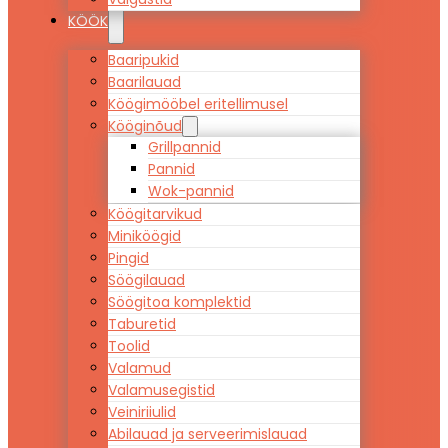
KÖÖK
Baaripukid
Baarilauad
Köögimööbel eritellimusel
Kööginõud
Grillpannid
Pannid
Wok-pannid
Köögitarvikud
Miniköögid
Pingid
Söögilauad
Söögitoa komplektid
Taburetid
Toolid
Valamud
Valamusegistid
Veiniriiulid
Abilauad ja serveerimislauad