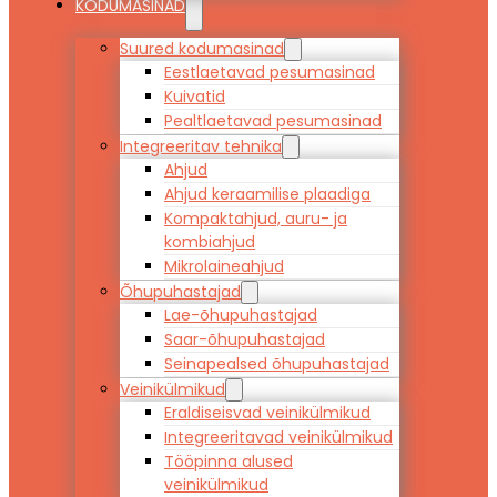
KODUMASINAD
Suured kodumasinad
Eestlaetavad pesumasinad
Kuivatid
Pealtlaetavad pesumasinad
Integreeritav tehnika
Ahjud
Ahjud keraamilise plaadiga
Kompaktahjud, auru- ja
kombiahjud
Mikrolaineahjud
Õhupuhastajad
Lae-õhupuhastajad
Saar-õhupuhastajad
Seinapealsed õhupuhastajad
Veinikülmikud
Eraldiseisvad veinikülmikud
Integreeritavad veinikülmikud
Tööpinna alused
veinikülmikud