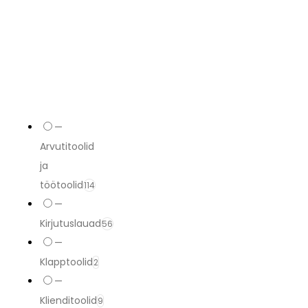
—
Arvutitoolid
ja
töötoolid
114
—
Kirjutuslauad
56
—
Klapptoolid
2
—
Klienditoolid
9