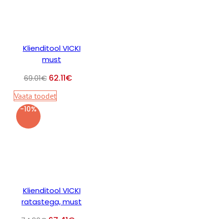
Klienditool VICKI
must
62.11
€
69.01
€
Vaata toodet
-10%
Klienditool VICKI
ratastega, must