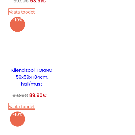
53.91
€
59.90
€
Vaata toodet
-10%
Klienditool TORINO
59x59xH84cm,
hall/must
89.90
€
99.89
€
Vaata toodet
-10%