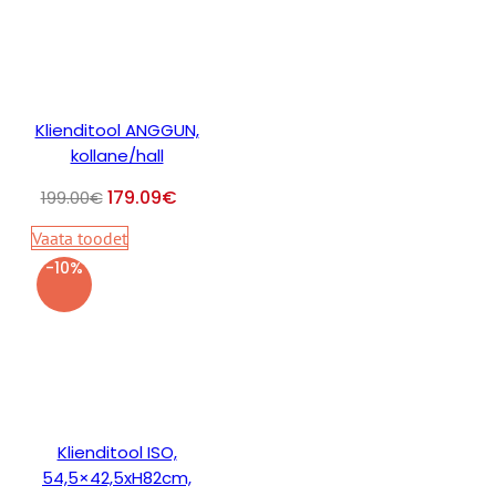
Klienditool ANGGUN,
kollane/hall
179.09
€
199.00
€
Vaata toodet
-10%
Klienditool ISO,
54,5×42,5xH82cm,