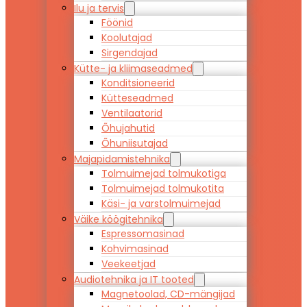
Ilu ja tervis
Föönid
Koolutajad
Sirgendajad
Kütte- ja kliimaseadmed
Konditsioneerid
Kütteseadmed
Ventilaatorid
Õhujahutid
Õhuniisutajad
Majapidamistehnika
Tolmuimejad tolmukotiga
Tolmuimejad tolmukotita
Käsi- ja varstolmuimejad
Väike köögitehnika
Espressomasinad
Kohvimasinad
Veekeetjad
Audiotehnika ja IT tooted
Magnetoolad, CD-mängijad