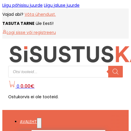
Liigu põhisisu juurde
Liigu jaluse juurde
Vajad abi?
Võta ühendust.
TASUTA TARNE
üle Eesti!
Logi sisse või registreeru
Products
search
0.00
€
0
Ostukorvis ei ole tooteid.
AVALEHT