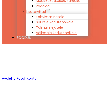
Muusikakeskused, karaoke
Raadiod
Lisatarvikud
Kohvimasinatele
Suurele kodutehnikale
Tolmuimejatele
Väikesele kodutehnikale
SOODUS
Kontor
Avaleht
/
Pood
/
Kontor
/
Lehekülg 5