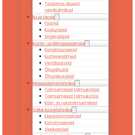
Tööpinna alused
veinikülmikud
Ilu ja tervis
Föönid
Koolutajad
Sirgendajad
Kütte- ja kliimaseadmed
Konditsioneerid
Kütteseadmed
Ventilaatorid
Õhujahutid
Õhuniisutajad
Majapidamistehnika
Tolmuimejad tolmukotiga
Tolmuimejad tolmukotita
Käsi- ja varstolmuimejad
Väike köögitehnika
Espressomasinad
Kohvimasinad
Veekeetjad