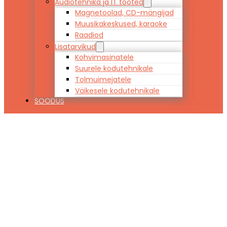
Audiotehnika ja IT tooted
Magnetoolad, CD-mängijad
Muusikakeskused, karaoke
Raadiod
Lisatarvikud
Kohvimasinatele
Suurele kodutehnikale
Tolmuimejatele
Väikesele kodutehnikale
SOODUS
Kattemadrats
AIR-TOP
CLASSIC 180 x