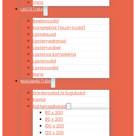
Varia
LASTETUBA
Beebivoodid
Komplektid (laud+toolid)
Lastelauad
Lastemadratsid
Lastemööbel
Lastetoa komplektid
Lastetoolid
Lastevoodid
Narid
MAGAMISTUBA
Garderoobid ja liuguksed
Kastid
Kattemadratsid
80 x 200
90 x 200
100 x 200
120 x 200