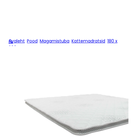
200
Avaleht
/
Pood
/
Magamistuba
/
Kattemadratsid
/
180 x
🔍
200
/
Kattemadrats AIR-TOP CLASSIC 180 x 200