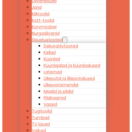
Diivanilauad
Järid
Kiiktoolid
Kott-toolid
Korvmööbel
Nurgadiivanid
Sisustustooted
Dekoratiivtooted
Kellad
Küünlad
Küünlajalad ja küünlaalused
Laternad
Lillepotid ja lillepotialused
Lillepostamendid
Maalid ja pildid
Pildiraamid
Vaasid
Tugitoolid
Tumbad
TV lauad
Vaibad