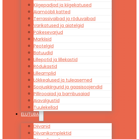
Kiigepadjad ja kiigekatused
Aiamööbli katted
Terrassivaibad ja rõduvaibad
Varikatused ja aiatelgid
Päikesevarjud
Markiisid
Peotelgid
Batuudid
Lillepotid ja lillekastid
Rõdukastid
Lilleamplid
Lõkkealused ja tuleasemed
Soojuskiirgurid ja gaasisoojendid
Pillirooaiad ja bambusaiad
Aiavalgustid
Tuulekellad
ELUTUBA
Diivanid
Diivanikomplektid