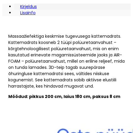
Kirjeldus
Lisainfo
Massaažiefektiga keskmise tugevusega kattemadrats.
Kattemadrats koosneb 2 tüüpi polüuretaanvahust –
kõrgtehnoloogilisest polüuretaanvahust, mis on enim
kasutatud erinevate magamissüsteemide jaoks ja AIR-
FOAM – polüuretaanvahust, millel on eriline reljeef, mida
on tunda lamades. 3D-teip tagab suurepärase
õhuringluse kattemadratsi sees, vältides niiskuse
kogunemist. See kattemadrats sobib aktiivse elustiili
harrastajate, kes hindavad mugavat und.
Mõõdud: pikkus 200 cm, laius 180 cm, paksus 8 cm