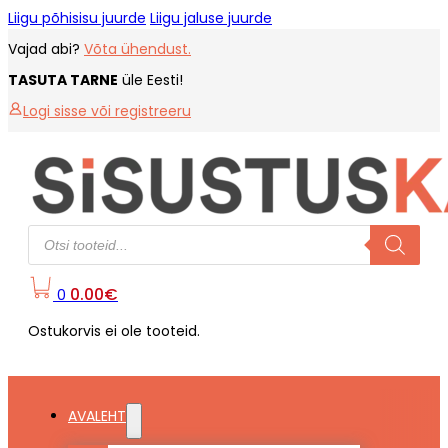
Liigu põhisisu juurde
Liigu jaluse juurde
Vajad abi?
Võta ühendust.
TASUTA TARNE
üle Eesti!
Logi sisse või registreeru
Products
search
0.00
€
0
Ostukorvis ei ole tooteid.
AVALEHT