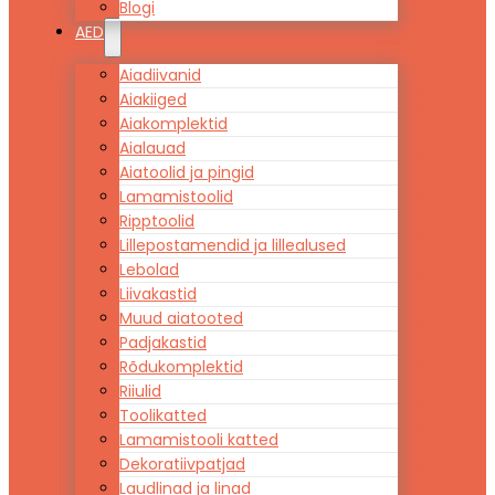
Blogi
AED
Aiadiivanid
Aiakiiged
Aiakomplektid
Aialauad
Aiatoolid ja pingid
Lamamistoolid
Ripptoolid
Lillepostamendid ja lillealused
Lebolad
Liivakastid
Muud aiatooted
Padjakastid
Rõdukomplektid
Riiulid
Toolikatted
Lamamistooli katted
Dekoratiivpatjad
Laudlinad ja linad