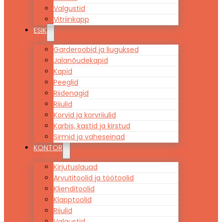
Valgustid
Vitriinkapp
ESIK
Garderoobid ja liuguksed
Jalanõudekapid
Kapid
Peeglid
Riidenagid
Riiulid
Korvid ja korvriiulid
Karbis, kastid ja kirstud
Sirmid ja vaheseinad
KONTOR
Kirjutuslauad
Arvutitoolid ja töötoolid
Klienditoolid
Klapptoolid
Riiulid
Valgustid