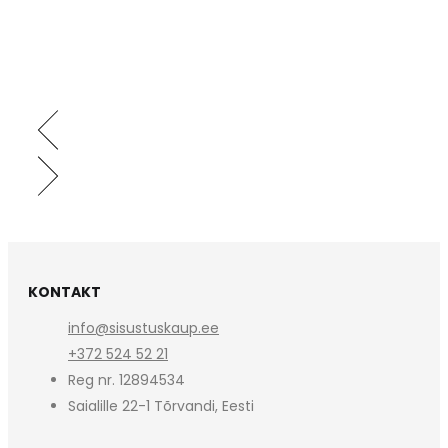
KONTAKT
info@sisustuskaup.ee
+372 524 52 21
Reg nr. 12894534
Saialille 22-1 Tõrvandi, Eesti