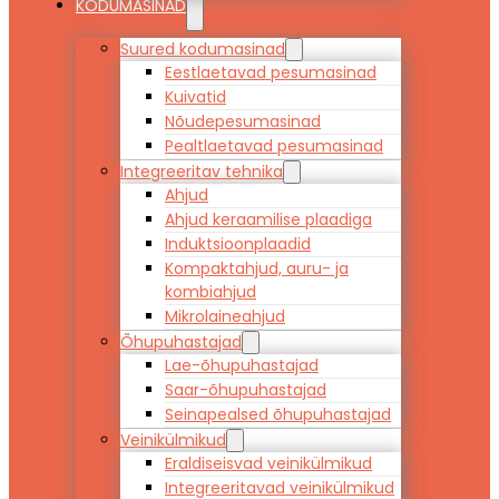
KODUMASINAD
Suured kodumasinad
Eestlaetavad pesumasinad
Kuivatid
Nõudepesumasinad
Pealtlaetavad pesumasinad
Integreeritav tehnika
Ahjud
Ahjud keraamilise plaadiga
Induktsioonplaadid
Kompaktahjud, auru- ja
kombiahjud
Mikrolaineahjud
Õhupuhastajad
Lae-õhupuhastajad
Saar-õhupuhastajad
Seinapealsed õhupuhastajad
Veinikülmikud
Eraldiseisvad veinikülmikud
Integreeritavad veinikülmikud