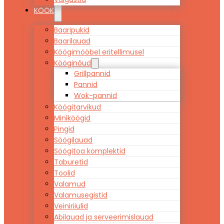
KÖÖK
Baaripukid
Baarilauad
Köögimööbel eritellimusel
Kööginõud
Grillpannid
Pannid
Wok-pannid
Köögitarvikud
Miniköögid
Pingid
Söögilauad
Söögitoa komplektid
Taburetid
Toolid
Valamud
Valamusegistid
Veiniriiulid
Abilauad ja serveerimislauad