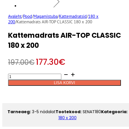
Avaleht
/
Pood
/
Magamistuba
/
Kattemadratsid
/
180 x
200
/
Kattemadrats AIR-TOP CLASSIC 180 x 200
Kattemadrats AIR-TOP CLASSIC
180 x 200
177.30
€
197.00
€
Kattemadrats
Alternative:
AIR-
LISA KORVI
TOP
CLASSIC
180
x
200
Tarneaeg:
3-5 nädalat
Tootekood:
SENAT180
Kategooria:
kogus
180 x 200