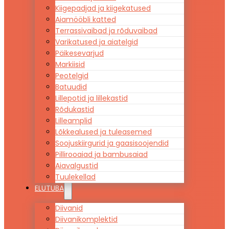
Kiigepadjad ja kiigekatused
Aiamööbli katted
Terrassivaibad ja rõduvaibad
Varikatused ja aiatelgid
Päikesevarjud
Markiisid
Peotelgid
Batuudid
Lillepotid ja lillekastid
Rõdukastid
Lilleamplid
Lõkkealused ja tuleasemed
Soojuskiirgurid ja gaasisoojendid
Pillirooaiad ja bambusaiad
Aiavalgustid
Tuulekellad
ELUTUBA
Diivanid
Diivanikomplektid