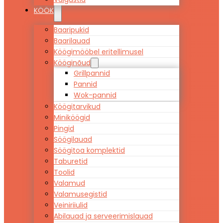
KÖÖK
Baaripukid
Baarilauad
Köögimööbel eritellimusel
Kööginõud
Grillpannid
Pannid
Wok-pannid
Köögitarvikud
Miniköögid
Pingid
Söögilauad
Söögitoa komplektid
Taburetid
Toolid
Valamud
Valamusegistid
Veiniriiulid
Abilauad ja serveerimislauad