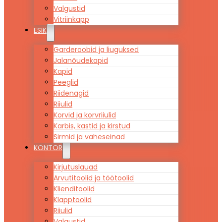
Valgustid
Vitriinkapp
ESIK
Garderoobid ja liuguksed
Jalanõudekapid
Kapid
Peeglid
Riidenagid
Riiulid
Korvid ja korvriiulid
Karbis, kastid ja kirstud
Sirmid ja vaheseinad
KONTOR
Kirjutuslauad
Arvutitoolid ja töötoolid
Klienditoolid
Klapptoolid
Riiulid
Valgustid