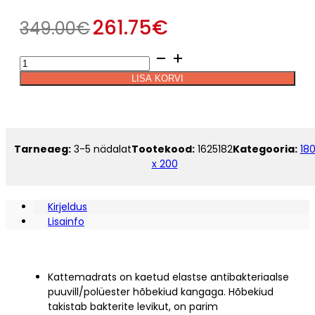
261.75
€
349.00
€
Kattemadrats
Alternative:
Stroma
LISA KORVI
TOP
LATEX
180
x
200
Tarneaeg:
3-5 nädalat
Tootekood:
1625182
Kategooria:
18
kogus
x 200
Kirjeldus
Lisainfo
Kattemadrats on kaetud elastse antibakteriaalse
puuvill/polüester hõbekiud kangaga. Hõbekiud
takistab bakterite levikut, on parim