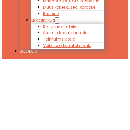
Magnetoolad, CD-mängijad
Muusikakeskused, karaoke
Raadiod
Lisatarvikud
Kohvimasinatele
Suurele kodutehnikale
Tolmuimejatele
Väikesele kodutehnikale
SOODUS
Kattemadrats
Stroma TOP
LATEX 180 x 200