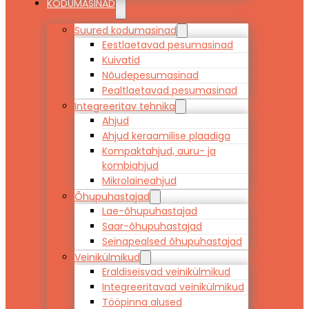
KODUMASINAD
Suured kodumasinad
Eestlaetavad pesumasinad
Kuivatid
Nõudepesumasinad
Pealtlaetavad pesumasinad
Integreeritav tehnika
Ahjud
Ahjud keraamilise plaadiga
Kompaktahjud, auru- ja
kombiahjud
Mikrolaineahjud
Õhupuhastajad
Lae-õhupuhastajad
Saar-õhupuhastajad
Seinapealsed õhupuhastajad
Veinikülmikud
Eraldiseisvad veinikülmikud
Integreeritavad veinikülmikud
Tööpinna alused