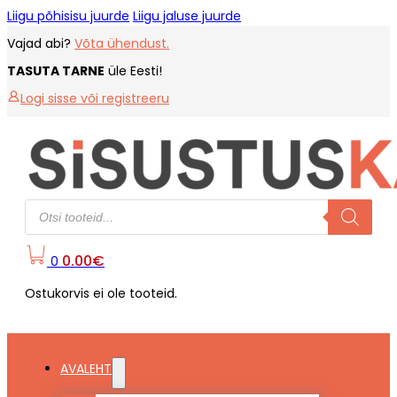
Liigu põhisisu juurde
Liigu jaluse juurde
Vajad abi?
Võta ühendust.
TASUTA TARNE
üle Eesti!
Logi sisse või registreeru
Products
search
0.00
€
0
Ostukorvis ei ole tooteid.
AVALEHT