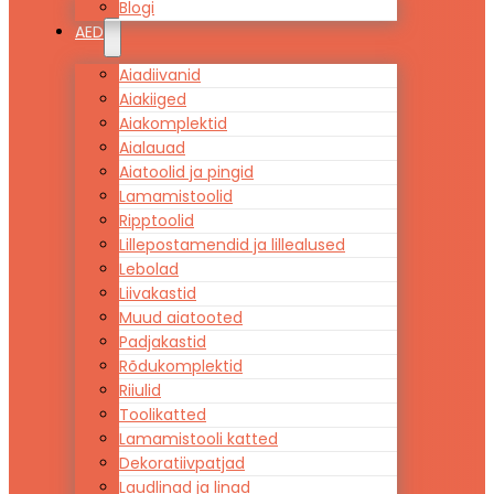
Blogi
AED
Aiadiivanid
Aiakiiged
Aiakomplektid
Aialauad
Aiatoolid ja pingid
Lamamistoolid
Ripptoolid
Lillepostamendid ja lillealused
Lebolad
Liivakastid
Muud aiatooted
Padjakastid
Rõdukomplektid
Riiulid
Toolikatted
Lamamistooli katted
Dekoratiivpatjad
Laudlinad ja linad