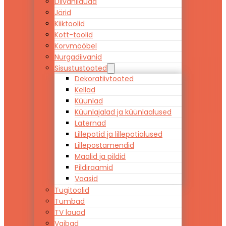
Diivanilauad
Järid
Kiiktoolid
Kott-toolid
Korvmööbel
Nurgadiivanid
Sisustustooted
Dekoratiivtooted
Kellad
Küünlad
Küünlajalad ja küünlaalused
Laternad
Lillepotid ja lillepotialused
Lillepostamendid
Maalid ja pildid
Pildiraamid
Vaasid
Tugitoolid
Tumbad
TV lauad
Vaibad