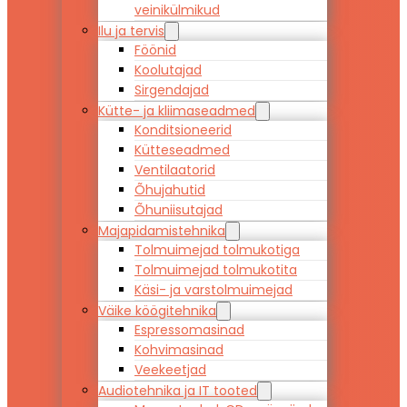
veinikülmikud
Ilu ja tervis
Föönid
Koolutajad
Sirgendajad
Kütte- ja kliimaseadmed
Konditsioneerid
Kütteseadmed
Ventilaatorid
Õhujahutid
Õhuniisutajad
Majapidamistehnika
Tolmuimejad tolmukotiga
Tolmuimejad tolmukotita
Käsi- ja varstolmuimejad
Väike köögitehnika
Espressomasinad
Kohvimasinad
Veekeetjad
Audiotehnika ja IT tooted