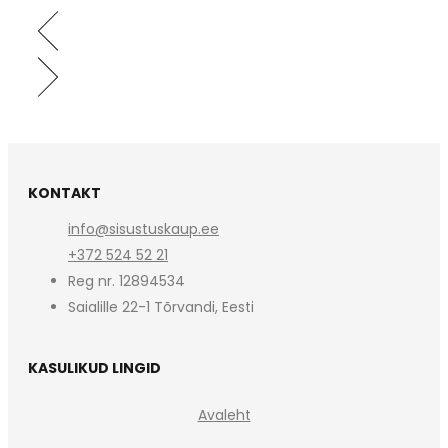
KONTAKT
info@sisustuskaup.ee
+372 524 52 21
Reg nr. 12894534
Saialille 22-1 Tõrvandi, Eesti
KASULIKUD LINGID
Avaleht