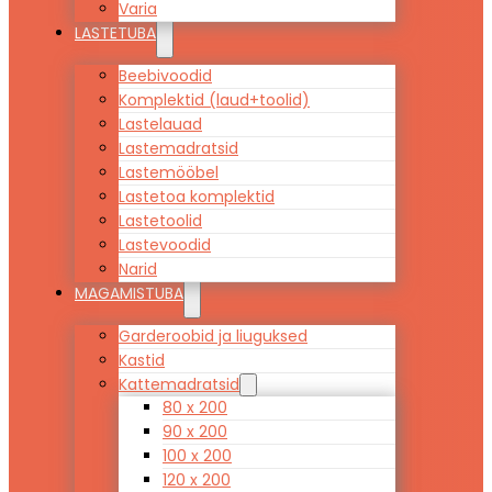
Varia
LASTETUBA
Beebivoodid
Komplektid (laud+toolid)
Lastelauad
Lastemadratsid
Lastemööbel
Lastetoa komplektid
Lastetoolid
Lastevoodid
Narid
MAGAMISTUBA
Garderoobid ja liuguksed
Kastid
Kattemadratsid
80 x 200
90 x 200
100 x 200
120 x 200