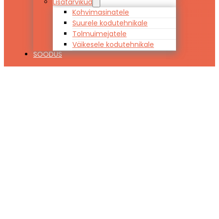
Lisatarvikud
Kohvimasinatele
Suurele kodutehnikale
Tolmuimejatele
Väikesele kodutehnikale
SOODUS
Söögitoa
komplekt SALLA
+ 4 tooli pehme
istmega