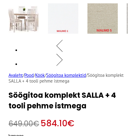
Avaleht
/
Pood
/
Köök
/
Söögitoa komplektid
/
Söögitoa komplekt
SALLA + 4 tooli pehme istmega
Söögitoa komplekt SALLA + 4
tooli pehme istmega
584.10
€
649.00
€
kangas
Alternative: