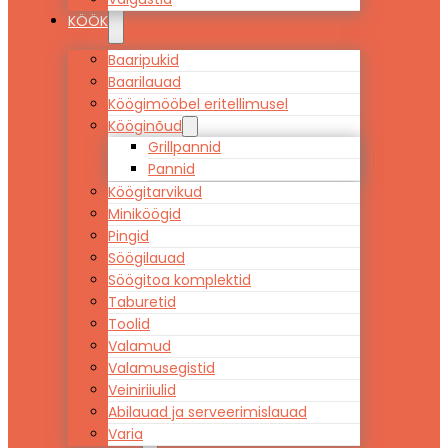
KÖÖK
Baaripukid
Baarilauad
Köögimööbel eritellimusel
Kööginõud
Grillpannid
Pannid
Köögitarvikud
Miniköögid
Pingid
Söögilauad
Söögitoa komplektid
Taburetid
Toolid
Valamud
Valamusegistid
Veiniriiulid
Abilauad ja serveerimislauad
Varia