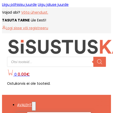
Liigu põhisisu juurde
Liigu jaluse juurde
Vajad abi?
Võta ühendust.
TASUTA TARNE
üle Eesti!
Logi sisse või registreeru
Products
search
0.00
€
0
Ostukorvis ei ole tooteid.
AVALEHT