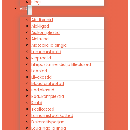
Blogi
AED
Aiadiivanid
Aiakiiged
Aiakomplektid
Aialauad
Aiatoolid ja pingid
Lamamistoolid
Ripptoolid
Lillepostamendid ja lillealused
Lebolad
Liivakastid
Muud aiatooted
Padjakastid
Rõdukomplektid
Riiulid
Toolikatted
Lamamistooli katted
Dekoratiivpatjad
Laudlinad ja linad