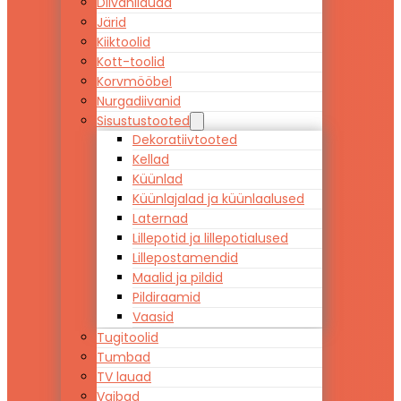
Diivanilauad
Järid
Kiiktoolid
Kott-toolid
Korvmööbel
Nurgadiivanid
Sisustustooted
Dekoratiivtooted
Kellad
Küünlad
Küünlajalad ja küünlaalused
Laternad
Lillepotid ja lillepotialused
Lillepostamendid
Maalid ja pildid
Pildiraamid
Vaasid
Tugitoolid
Tumbad
TV lauad
Vaibad