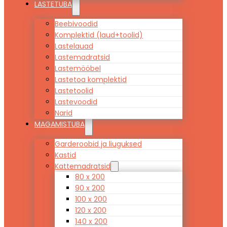
LASTETUBA
Beebivoodid
Komplektid (laud+toolid)
Lastelauad
Lastemadratsid
Lastemööbel
Lastetoa komplektid
Lastetoolid
Lastevoodid
Narid
MAGAMISTUBA
Garderoobid ja liuguksed
Kastid
Kattemadratsid
80 x 200
90 x 200
100 x 200
120 x 200
140 x 200