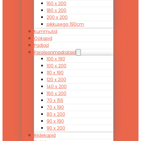
160 x 200
180 x 200
200 x 200
pikkusega 190cm
Kummutid
Öökapid
Padjad
Poroloonmadratsid
100 x 190
100 x 200
110 x 190
120 x 200
140 x 200
160 x 200
70 x 155
70 x 190
80 x 200
90 x 190
90 x 200
Riidekapid