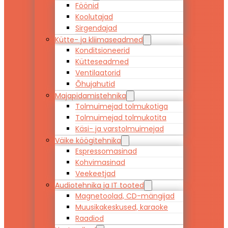
Föönid
Koolutajad
Sirgendajad
Kütte- ja kliimaseadmed
Konditsioneerid
Kütteseadmed
Ventilaatorid
Õhujahutid
Majapidamistehnika
Tolmuimejad tolmukotiga
Tolmuimejad tolmukotita
Käsi- ja varstolmuimejad
Väike köögitehnika
Espressomasinad
Kohvimasinad
Veekeetjad
Audiotehnika ja IT tooted
Magnetoolad, CD-mängijad
Muusikakeskused, karaoke
Raadiod