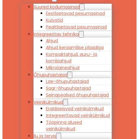
Suured kodumasinad
Eestlaetavad pesumasinad
Kuivatid
Pealtlaetavad pesumasinad
Integreeritav tehnika
Ahjud
Ahjud keraamilise plaadiga
Kompaktahjud, auru- ja
kombiahjud
Mikrolaineahjud
Õhupuhastajad
Lae-õhupuhastajad
Saar-õhupuhastajad
Seinapealsed õhupuhastajad
Veinikülmikud
Eraldiseisvad veinikülmikud
Integreeritavad veinikülmikud
Tööpinna alused
veinikülmikud
Ilu ja tervis