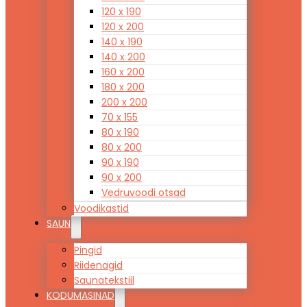
120 x 190
120 x 200
140 x 190
140 x 200
160 x 200
180 x 200
200 x 200
70 x 155
80 x 190
80 x 200
90 x 190
90 x 200
Vedruvoodi otsad
Voodikastid
SAUN
Pingid
Riidenagid
Saunatekstiil
KODUMASINAD