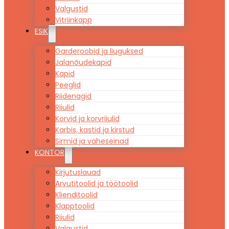
Valgustid
Vitriinkapp
ESIK
Garderoobid ja liuguksed
Jalanõudekapid
Kapid
Peeglid
Riidenagid
Riiulid
Korvid ja korvriiulid
Karbis, kastid ja kirstud
Sirmid ja vaheseinad
KONTOR
Kirjutuslauad
Arvutitoolid ja töötoolid
Klienditoolid
Klapptoolid
Riiulid
Valgustid