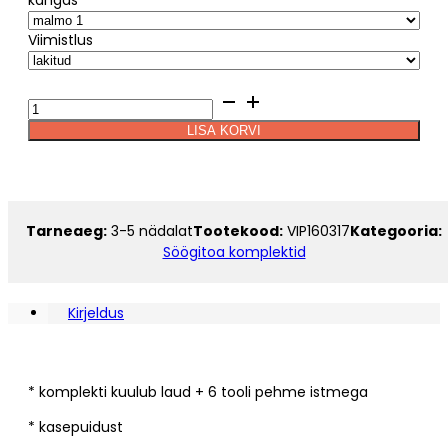
Viimistlus
Söögitoa
komplekt
LISA KORVI
SALLA
+
4
tooli
pehme
Tarneaeg:
3-5 nädalat
Tootekood:
VIP160317
Kategooria:
istmega
Söögitoa komplektid
kogus
Kirjeldus
* komplekti kuulub laud + 6 tooli pehme istmega
* kasepuidust