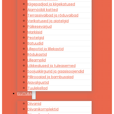
Kiigepadjad ja kiigekatused
Aiamööbli katted
Terrassivaibad ja rõduvaibad
Varikatused ja aiatelgid
Päikesevarjud
Markiisid
Peotelgid
Batuudid
Lillepotid ja lillekastid
Rõdukastid
Lilleamplid
Lõkkealused ja tuleasemed
Soojuskiirgurid ja gaasisoojendid
Pillirooaiad ja bambusaiad
Aiavalgustid
Tuulekellad
ELUTUBA
Diivanid
Diivanikomplektid