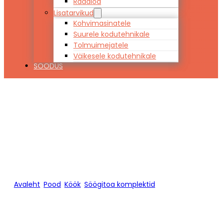
Raadiod
Lisatarvikud
Kohvimasinatele
Suurele kodutehnikale
Tolmuimejatele
Väikesele kodutehnikale
SOODUS
Söögilaud ja 8
tooli
Avaleht
/
Pood
/
Köök
/
Söögitoa komplektid
/
Söögilaud ja 8
tooli