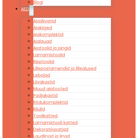
Blogi
AED
Aiadiivanid
Aiakiiged
Aiakomplektid
Aialauad
Aiatoolid ja pingid
Lamamistoolid
Ripptoolid
Lillepostamendid ja lillealused
Lebolad
Liivakastid
Muud aiatooted
Padjakastid
Rõdukomplektid
Riiulid
Toolikatted
Lamamistooli katted
Dekoratiivpatjad
Laudlinad ja linad