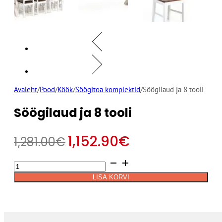
Avaleht
/
Pood
/
Köök
/
Söögitoa komplektid
/
Söögilaud ja 8 tooli
Söögilaud ja 8 tooli
1,152.90
€
1,281.00
€
Söögilaud
Alternative:
ja
LISA KORVI
8
tooli
kogus