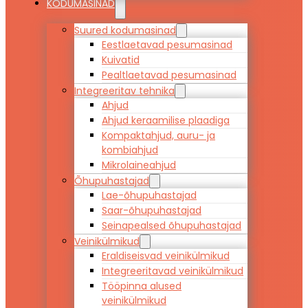
KODUMASINAD
Suured kodumasinad
Eestlaetavad pesumasinad
Kuivatid
Pealtlaetavad pesumasinad
Integreeritav tehnika
Ahjud
Ahjud keraamilise plaadiga
Kompaktahjud, auru- ja
kombiahjud
Mikrolaineahjud
Õhupuhastajad
Lae-õhupuhastajad
Saar-õhupuhastajad
Seinapealsed õhupuhastajad
Veinikülmikud
Eraldiseisvad veinikülmikud
Integreeritavad veinikülmikud
Tööpinna alused
veinikülmikud