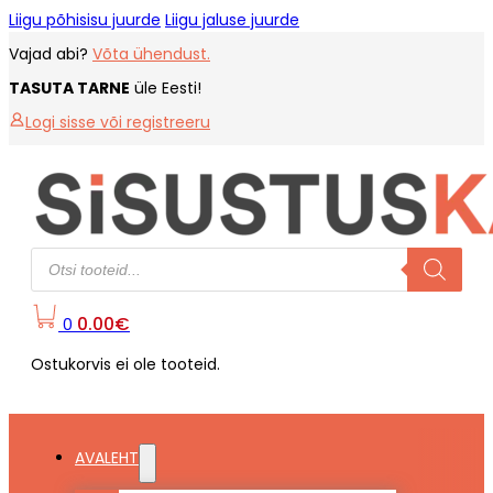
Liigu põhisisu juurde
Liigu jaluse juurde
Vajad abi?
Võta ühendust.
TASUTA TARNE
üle Eesti!
Logi sisse või registreeru
Products
search
0.00
€
0
Ostukorvis ei ole tooteid.
AVALEHT