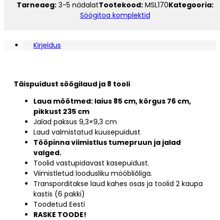
Tarneaeg:
3-5 nädalat
Tootekood:
MSL170
Kategooria:
Söögitoa komplektid
Kirjeldus
Täispuidust söögilaud ja 8 tooli
Laua mõõtmed: laius 85 cm, kõrgus 76 cm,
pikkust 235 cm
Jalad paksus 9,3×9,3 cm
Laud valmistatud kuusepuidust
Tööpinna viimistlus tumepruun ja jalad
valged.
Toolid vastupidavast kasepuidust.
Viimistletud loodusliku mööbliõliga.
Transporditakse laud kahes osas ja toolid 2 kaupa
kastis (6 pakki)
Toodetud Eesti
RASKE TOODE!