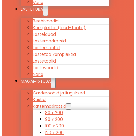
Varia
LASTETUBA
Beebivoodid
Komplektid (laud+toolid)
Lastelauad
Lastemadratsid
Lastemööbel
Lastetoa komplektid
Lastetoolid
Lastevoodid
Narid
MAGAMISTUBA
Garderoobid ja liuguksed
Kastid
Kattemadratsid
80 x 200
90 x 200
100 x 200
120 x 200