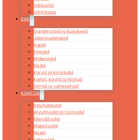
Valgustid
Vitriinkapp
ESIK
Garderoobid ja liuguksed
Jalanõudekapid
Kapid
Peeglid
Riidenagid
Riiulid
Korvid ja korvriiulid
Karbis, kastid ja kirstud
Sirmid ja vaheseinad
KONTOR
Kirjutuslauad
Arvutitoolid ja töötoolid
Klienditoolid
Klapptoolid
Riiulid
Valgustid