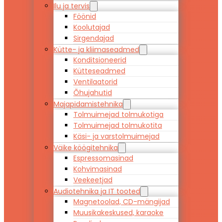
Ilu ja tervis
Föönid
Koolutajad
Sirgendajad
Kütte- ja kliimaseadmed
Konditsioneerid
Kütteseadmed
Ventilaatorid
Õhujahutid
Majapidamistehnika
Tolmuimejad tolmukotiga
Tolmuimejad tolmukotita
Käsi- ja varstolmuimejad
Väike köögitehnika
Espressomasinad
Kohvimasinad
Veekeetjad
Audiotehnika ja IT tooted
Magnetoolad, CD-mängijad
Muusikakeskused, karaoke