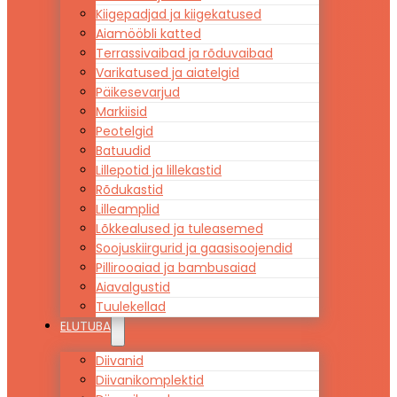
Kiigepadjad ja kiigekatused
Aiamööbli katted
Terrassivaibad ja rõduvaibad
Varikatused ja aiatelgid
Päikesevarjud
Markiisid
Peotelgid
Batuudid
Lillepotid ja lillekastid
Rõdukastid
Lilleamplid
Lõkkealused ja tuleasemed
Soojuskiirgurid ja gaasisoojendid
Pillirooaiad ja bambusaiad
Aiavalgustid
Tuulekellad
ELUTUBA
Diivanid
Diivanikomplektid