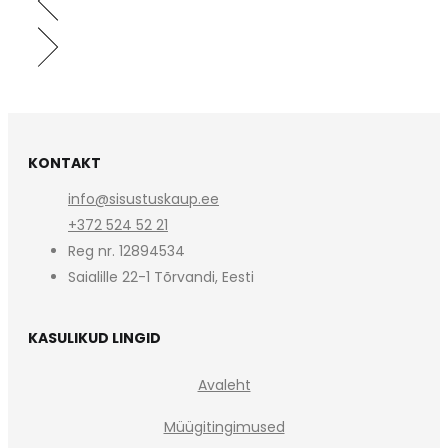
KONTAKT
info@sisustuskaup.ee
+372 524 52 21
Reg nr. 12894534
Saialille 22-1 Tõrvandi, Eesti
KASULIKUD LINGID
Avaleht
Müügitingimused