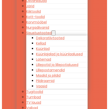
Diivanilauad
Järid
Kiiktoolid
Kott-toolid
Korvmööbel
Nurgadiivanid
Sisustustooted
Dekoratiivtooted
Kellad
Küünlad
Küünlajalad ja küünlaalused
Laternad
Lillepotid ja lillepotialused
Lillepostamendid
Maalid ja pildid
Pildiraamid
Vaasid
Tugitoolid
Tumbad
TV lauad
Vaibad