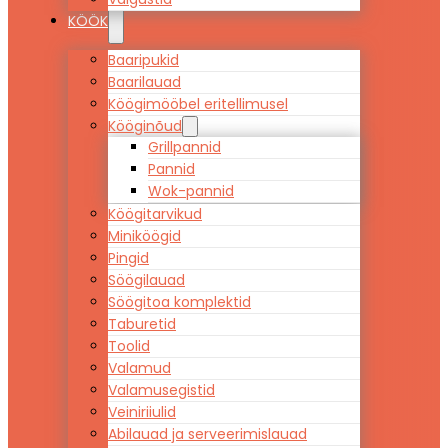
KÖÖK
Baaripukid
Baarilauad
Köögimööbel eritellimusel
Kööginõud
Grillpannid
Pannid
Wok-pannid
Köögitarvikud
Miniköögid
Pingid
Söögilauad
Söögitoa komplektid
Taburetid
Toolid
Valamud
Valamusegistid
Veiniriiulid
Abilauad ja serveerimislauad