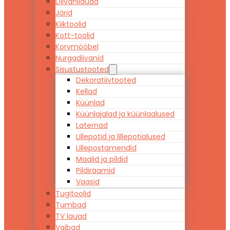
Diivanilauad
Järid
Kiiktoolid
Kott-toolid
Korvmööbel
Nurgadiivanid
Sisustustooted
Dekoratiivtooted
Kellad
Küünlad
Küünlajalad ja küünlaalused
Laternad
Lillepotid ja lillepotialused
Lillepostamendid
Maalid ja pildid
Pildiraamid
Vaasid
Tugitoolid
Tumbad
TV lauad
Vaibad