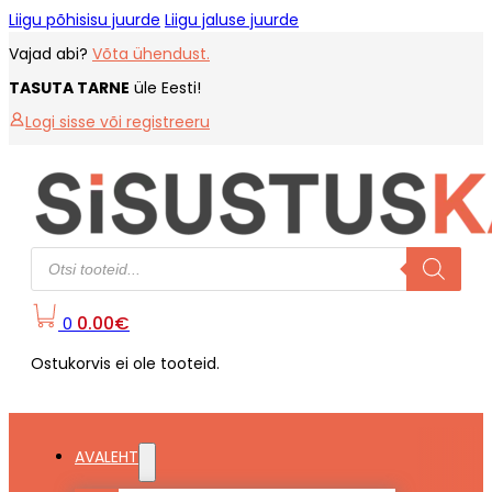
Liigu põhisisu juurde
Liigu jaluse juurde
Vajad abi?
Võta ühendust.
TASUTA TARNE
üle Eesti!
Logi sisse või registreeru
Products
search
0.00
€
0
Ostukorvis ei ole tooteid.
AVALEHT