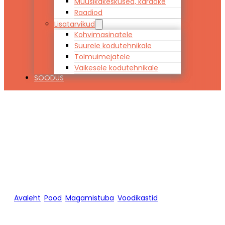
Muusikakeskused, karaoke
Raadiod
Lisatarvikud
Kohvimasinatele
Suurele kodutehnikale
Tolmuimejatele
Väikesele kodutehnikale
SOODUS
Voodikast 65 x
150
Avaleht
/
Pood
/
Magamistuba
/
Voodikastid
/
Voodikast 65
x 150