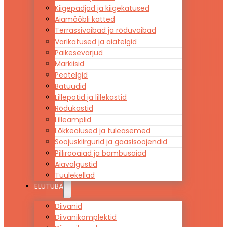
Kiigepadjad ja kiigekatused
Aiamööbli katted
Terrassivaibad ja rõduvaibad
Varikatused ja aiatelgid
Päikesevarjud
Markiisid
Peotelgid
Batuudid
Lillepotid ja lillekastid
Rõdukastid
Lilleamplid
Lõkkealused ja tuleasemed
Soojuskiirgurid ja gaasisoojendid
Pillirooaiad ja bambusaiad
Aiavalgustid
Tuulekellad
ELUTUBA
Diivanid
Diivanikomplektid