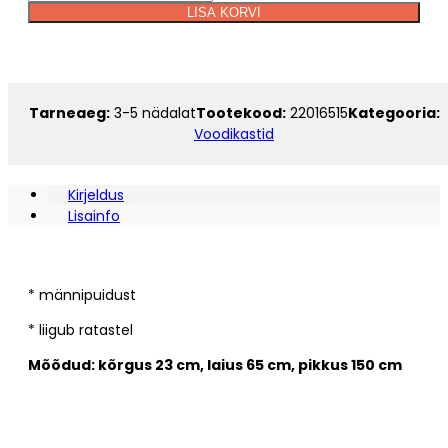
65
LISA KORVI
x
Alternative:
150
kogus
Tarneaeg:
3-5 nädalat
Tootekood:
22016515
Kategooria:
Voodikastid
Kirjeldus
Lisainfo
* männipuidust
* liigub ratastel
Mõõdud: kõrgus 23 cm, laius 65 cm, pikkus 150 cm