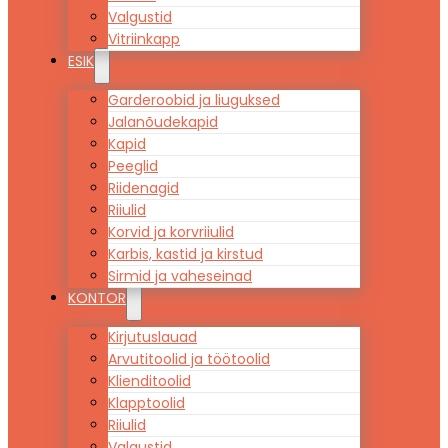
Valgustid
Vitriinkapp
ESIK
Garderoobid ja liuguksed
Jalanõudekapid
Kapid
Peeglid
Riidenagid
Riiulid
Korvid ja korvriiulid
Karbis, kastid ja kirstud
Sirmid ja vaheseinad
KONTOR
Kirjutuslauad
Arvutitoolid ja töötoolid
Klienditoolid
Klapptoolid
Riiulid
Valgustid