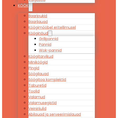
KÖÖK
Baaripukid
Baarilauad
Köögimööbel eritellimusel
Kööginõud
Grillpannid
Pannid
Wok-pannid
Köögitarvikud
Miniköögid
Pingid
Söögilauad
Söögitoa komplektid
Taburetid
Toolid
Valamud
Valamusegistid
Veiniriiulid
Abilauad ja serveerimislauad