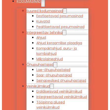
KODUMASINAD
Suured kodumasinad
Eestlaetavad pesumasinad
Kuivatid
Pealtlaetavad pesumasinad
Integreeritav tehnika
Ahjud
Ahjud keraamilise plaadiga
Kompaktahjud, auru- ja
kombiahjud
Mikrolaineahjud
Õhupuhastajad
Lae-õhupuhastajad
Saar-õhupuhastajad
Seinapealsed õhupuhastajad
Veinikülmikud
Eraldiseisvad veinikülmikud
Integreeritavad veinikülmikud
Tööpinna alused
veinikülmikud