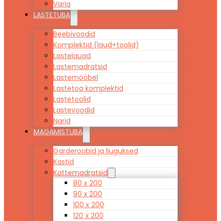
Varia
LASTETUBA
Beebivoodid
Komplektid (laud+toolid)
Lastelauad
Lastemadratsid
Lastemööbel
Lastetoa komplektid
Lastetoolid
Lastevoodid
Narid
MAGAMISTUBA
Garderoobid ja liuguksed
Kastid
Kattemadratsid
80 x 200
90 x 200
100 x 200
120 x 200