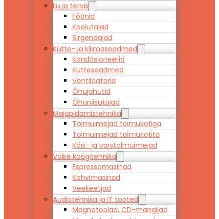
Ilu ja tervis
Föönid
Koolutajad
Sirgendajad
Kütte- ja kliimaseadmed
Konditsioneerid
Kütteseadmed
Ventilaatorid
Õhujahutid
Õhuniisutajad
Majapidamistehnika
Tolmuimejad tolmukotiga
Tolmuimejad tolmukotita
Käsi- ja varstolmuimejad
Väike köögitehnika
Espressomasinad
Kohvimasinad
Veekeetjad
Audiotehnika ja IT tooted
Magnetoolad, CD-mängijad