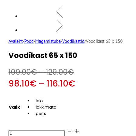
Avaleht
/
Pood
/
Magamistuba
/
Voodikastid
/
Voodikast 65 x 150
Voodikast 65 x 150
Hinnavahemik:
109.00
€
–
129.00
€
109.00€
Hinnavahemi
98.10
€
–
116.10
€
kuni
98.10€
lakk
129.00€
kuni
Valik
lakkimata
peits
116.10€
Voodikast