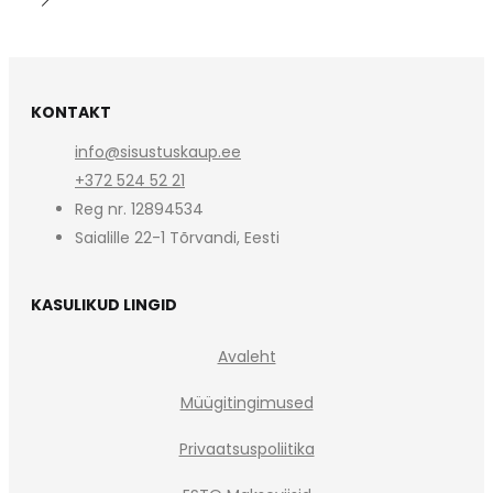
KONTAKT
info@sisustuskaup.ee
+372 524 52 21
Reg nr. 12894534
Saialille 22-1 Tõrvandi, Eesti
KASULIKUD LINGID
Avaleht
Müügitingimused
Privaatsuspoliitika