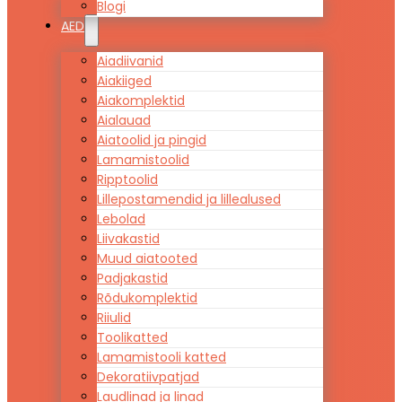
Blogi
AED
Aiadiivanid
Aiakiiged
Aiakomplektid
Aialauad
Aiatoolid ja pingid
Lamamistoolid
Ripptoolid
Lillepostamendid ja lillealused
Lebolad
Liivakastid
Muud aiatooted
Padjakastid
Rõdukomplektid
Riiulid
Toolikatted
Lamamistooli katted
Dekoratiivpatjad
Laudlinad ja linad