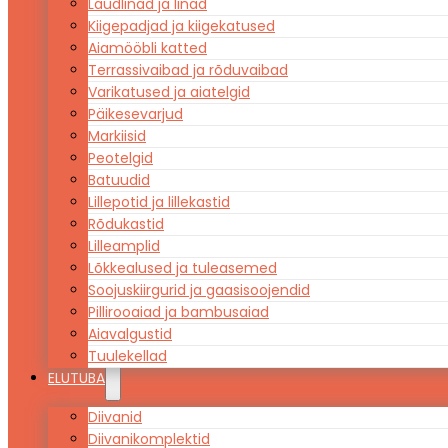
Laudlinad ja linad
Kiigepadjad ja kiigekatused
Aiamööbli katted
Terrassivaibad ja rõduvaibad
Varikatused ja aiatelgid
Päikesevarjud
Markiisid
Peotelgid
Batuudid
Lillepotid ja lillekastid
Rõdukastid
Lilleamplid
Lõkkealused ja tuleasemed
Soojuskiirgurid ja gaasisoojendid
Pillirooaiad ja bambusaiad
Aiavalgustid
Tuulekellad
ELUTUBA
Diivanid
Diivanikomplektid