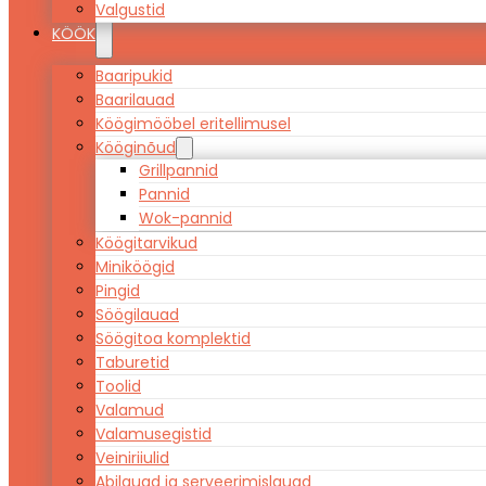
Valgustid
KÖÖK
Baaripukid
Baarilauad
Köögimööbel eritellimusel
Kööginõud
Grillpannid
Pannid
Wok-pannid
Köögitarvikud
Miniköögid
Pingid
Söögilauad
Söögitoa komplektid
Taburetid
Toolid
Valamud
Valamusegistid
Veiniriiulid
Abilauad ja serveerimislauad