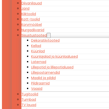
Diivanilauad
Järid
Kiiktoolid
Kott-toolid
Korvmööbel
Nurgadiivanid
Sisustustooted
Dekoratiivtooted
Kellad
Küünlad
Küünlajalad ja küünlaalused
Laternad
Lillepotid ja lillepotialused
Lillepostamendid
Maalid ja pildid
Pildiraamid
Vaasid
Tugitoolid
Tumbad
TV lauad