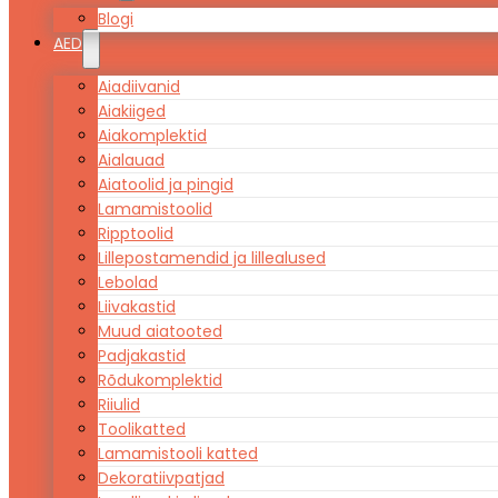
Blogi
AED
Aiadiivanid
Aiakiiged
Aiakomplektid
Aialauad
Aiatoolid ja pingid
Lamamistoolid
Ripptoolid
Lillepostamendid ja lillealused
Lebolad
Liivakastid
Muud aiatooted
Padjakastid
Rõdukomplektid
Riiulid
Toolikatted
Lamamistooli katted
Dekoratiivpatjad