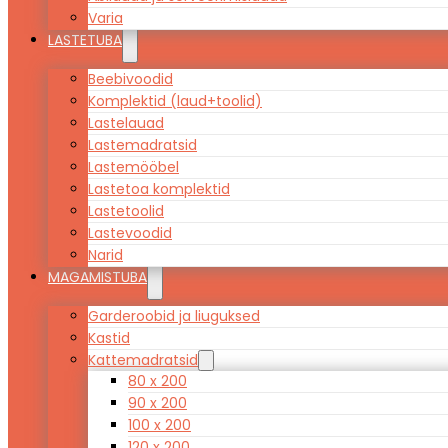
Varia
LASTETUBA
Beebivoodid
Komplektid (laud+toolid)
Lastelauad
Lastemadratsid
Lastemööbel
Lastetoa komplektid
Lastetoolid
Lastevoodid
Narid
MAGAMISTUBA
Garderoobid ja liuguksed
Kastid
Kattemadratsid
80 x 200
90 x 200
100 x 200
120 x 200