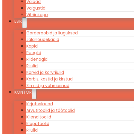
Vaibad
Valgustid
Vitriinkapp
ESIK
Garderoobid ja liuguksed
Jalanõudekapid
Kapid
Peeglid
Riidenagid
Riiulid
Korvid ja korvriiulid
Karbis, kastid ja kirstud
Sirmid ja vaheseinad
KONTOR
Kirjutuslauad
Arvutitoolid ja töötoolid
Klienditoolid
Klapptoolid
Riiulid