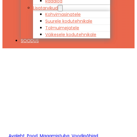
Raadiod
Lisatarvikud
Kohvimasinatele
Suurele kodutehnikale
Tolmuimejatele
Väikesele kodutehnikale
SOODUS
Voodi
põhjalauad 140
x 200
Avaleht
/
Pood
/
Magamistuba
/
Voodipõhjad
/
Voodi