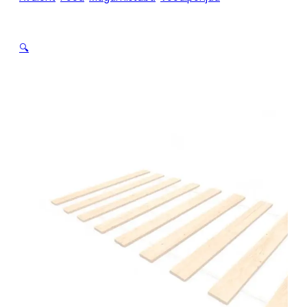
põhjalauad 140 x 200
🔍