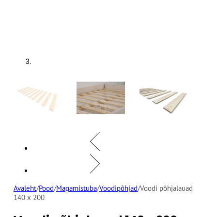
Avaleht
/
Pood
/
Magamistuba
/
Voodipõhjad
/
Voodi põhjalauad
140 x 200