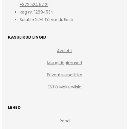
+372 524 52 21
Reg nr. 12894534
Saialille 22-1 Tõrvandi, Eesti
KASULIKUD LINGID
Avaleht
Müügitingimused
Privaatsuspoliitika
ESTO Makseviisid
LEHED
Pood