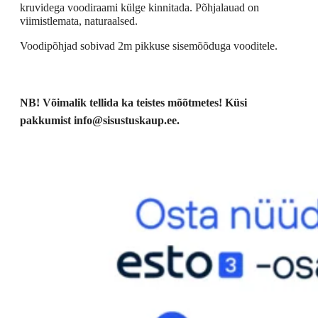
kruvidega voodiraami külge kinnitada. Põhjalauad on
viimistlemata, naturaalsed.
Voodipõhjad sobivad 2m pikkuse sisemõõduga vooditele.
NB! Võimalik tellida ka teistes mõõtmetes! Küsi
pakkumist info@sisustuskaup.ee.