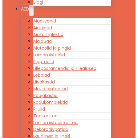
Blogi
AED
Aiadiivanid
Aiakiiged
Aiakomplektid
Aialauad
Aiatoolid ja pingid
Lamamistoolid
Ripptoolid
Lillepostamendid ja lillealused
Lebolad
Liivakastid
Muud aiatooted
Padjakastid
Rõdukomplektid
Riiulid
Toolikatted
Lamamistooli katted
Dekoratiivpatjad
Laudlinad ja linad