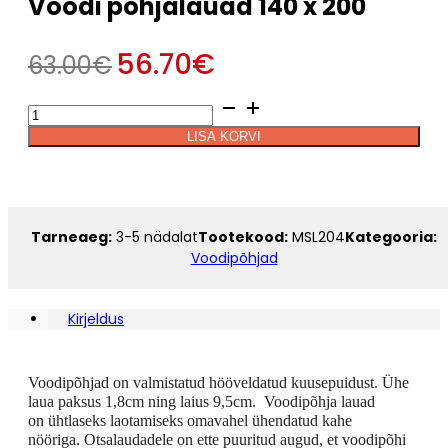
Voodi põhjalauad 140 x 200
56.70
€
63.00
€
Voodi
Alternative:
põhjalauad
LISA KORVI
140
x
200
kogus
Tarneaeg:
3-5 nädalat
Tootekood:
MSL204
Kategooria:
Voodipõhjad
Kirjeldus
Voodipõhjad on valmistatud hööveldatud kuusepuidust. Ühe
laua paksus 1,8cm ning laius 9,5cm. Voodipõhja lauad
on ühtlaseks laotamiseks omavahel ühendatud kahe
nööriga.
Otsalaudadele
on ette puuritud augud, et voodipõhi