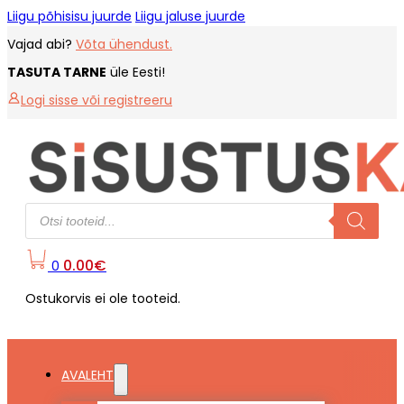
Liigu põhisisu juurde
Liigu jaluse juurde
Vajad abi?
Võta ühendust.
TASUTA TARNE
üle Eesti!
Logi sisse või registreeru
Products
search
0.00
€
0
Ostukorvis ei ole tooteid.
AVALEHT