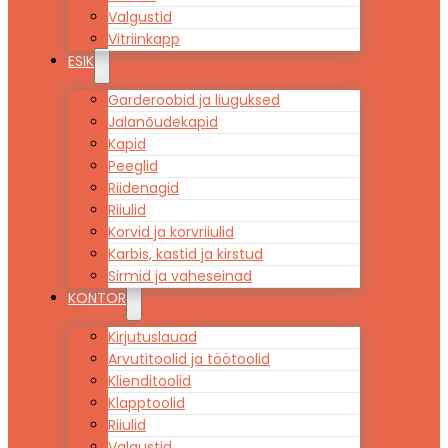
Valgustid
Vitriinkapp
ESIK
Garderoobid ja liuguksed
Jalanõudekapid
Kapid
Peeglid
Riidenagid
Riiulid
Korvid ja korvriiulid
Karbis, kastid ja kirstud
Sirmid ja vaheseinad
KONTOR
Kirjutuslauad
Arvutitoolid ja töötoolid
Klienditoolid
Klapptoolid
Riiulid
Valgustid