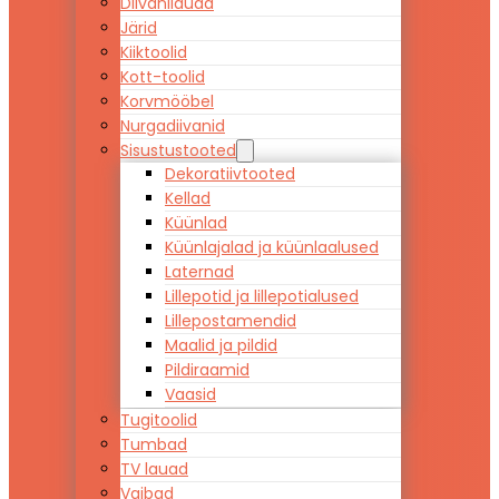
Diivanilauad
Järid
Kiiktoolid
Kott-toolid
Korvmööbel
Nurgadiivanid
Sisustustooted
Dekoratiivtooted
Kellad
Küünlad
Küünlajalad ja küünlaalused
Laternad
Lillepotid ja lillepotialused
Lillepostamendid
Maalid ja pildid
Pildiraamid
Vaasid
Tugitoolid
Tumbad
TV lauad
Vaibad