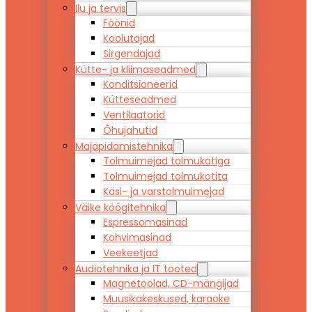
Ilu ja tervis
Föönid
Koolutajad
Sirgendajad
Kütte- ja kliimaseadmed
Konditsioneerid
Kütteseadmed
Ventilaatorid
Õhujahutid
Majapidamistehnika
Tolmuimejad tolmukotiga
Tolmuimejad tolmukotita
Käsi- ja varstolmuimejad
Väike köögitehnika
Espressomasinad
Kohvimasinad
Veekeetjad
Audiotehnika ja IT tooted
Magnetoolad, CD-mängijad
Muusikakeskused, karaoke