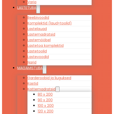
Varia
LASTETUBA
Beebivoodid
Komplektid (laud+toolid)
Lastelauad
Lastemadratsid
Lastemööbel
Lastetoa komplektid
Lastetoolid
Lastevoodid
Narid
MAGAMISTUBA
Garderoobid ja liuguksed
Kastid
Kattemadratsid
80 x 200
90 x 200
100 x 200
120 x 200