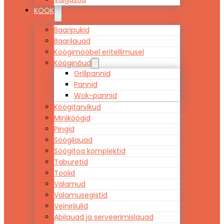
KÖÖK
Baaripukid
Baarilauad
Köögimööbel eritellimusel
Kööginõud
Grillpannid
Pannid
Wok-pannid
Köögitarvikud
Miniköögid
Pingid
Söögilauad
Söögitoa komplektid
Taburetid
Toolid
Valamud
Valamusegistid
Veiniriiulid
Abilauad ja serveerimislauad