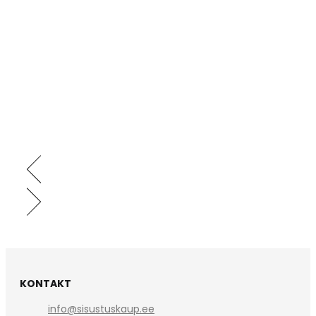
KONTAKT
info@sisustuskaup.ee