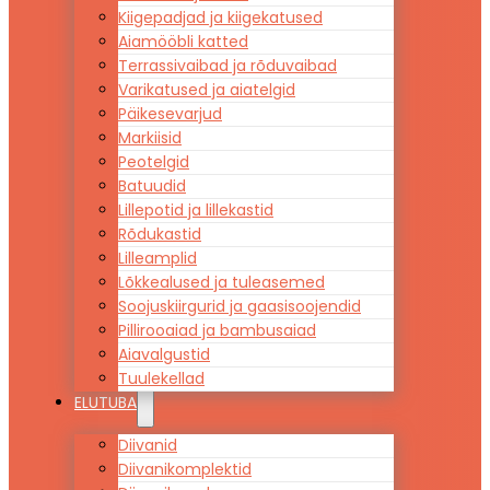
Kiigepadjad ja kiigekatused
Aiamööbli katted
Terrassivaibad ja rõduvaibad
Varikatused ja aiatelgid
Päikesevarjud
Markiisid
Peotelgid
Batuudid
Lillepotid ja lillekastid
Rõdukastid
Lilleamplid
Lõkkealused ja tuleasemed
Soojuskiirgurid ja gaasisoojendid
Pillirooaiad ja bambusaiad
Aiavalgustid
Tuulekellad
ELUTUBA
Diivanid
Diivanikomplektid