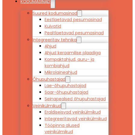
KODUMASINAD
Suured kodumasinad
Eestlaetavad pesumasinad
Kuivatid
Pealtlaetavad pesumasinad
Integreeritav tehnika
Ahjud
Ahjud keraamilise plaadiga
Kompaktahjud, auru- ja
kombiahjud
Mikrolaineahjud
Õhupuhastajad
Lae-õhupuhastajad
Saar-õhupuhastajad
Seinapealsed õhupuhastajad
Veinikülmikud
Eraldiseisvad veinikülmikud
Integreeritavad veinikülmikud
Tööpinna alused
veinikülmikud