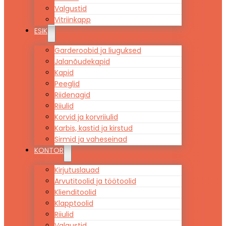
Valgustid
Vitriinkapp
ESIK
Garderoobid ja liuguksed
Jalanõudekapid
Kapid
Peeglid
Riidenagid
Riiulid
Korvid ja korvriiulid
Karbis, kastid ja kirstud
Sirmid ja vaheseinad
KONTOR
Kirjutuslauad
Arvutitoolid ja töötoolid
Klienditoolid
Klapptoolid
Riiulid
Valgustid