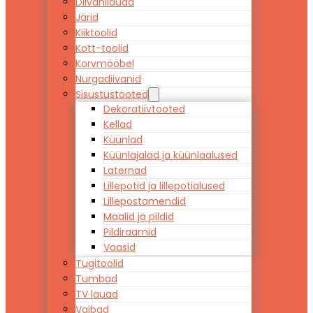
Diivanilauad
Järid
Kiiktoolid
Kott-toolid
Korvmööbel
Nurgadiivanid
Sisustustooted
Dekoratiivtooted
Kellad
Küünlad
Küünlajalad ja küünlaalused
Laternad
Lillepotid ja lillepotialused
Lillepostamendid
Maalid ja pildid
Pildiraamid
Vaasid
Tugitoolid
Tumbad
TV lauad
Vaibad