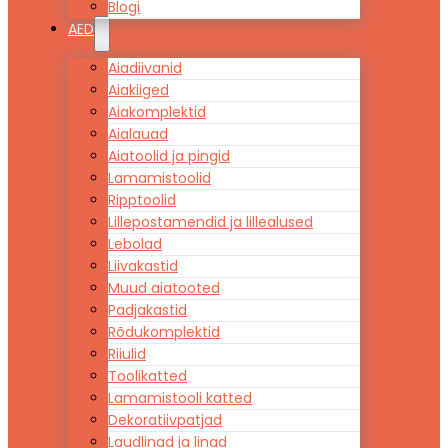
Blogi
AED
Aiadiivanid
Aiakiiged
Aiakomplektid
Aialauad
Aiatoolid ja pingid
Lamamistoolid
Ripptoolid
Lillepostamendid ja lillealused
Lebolad
Liivakastid
Muud aiatooted
Padjakastid
Rõdukomplektid
Riiulid
Toolikatted
Lamamistooli katted
Dekoratiivpatjad
Laudlinad ja linad