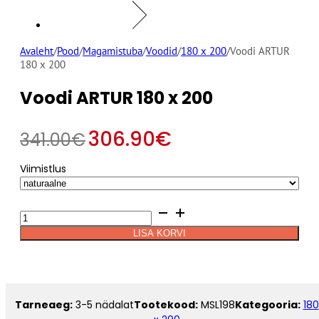
Avaleht
/
Pood
/
Magamistuba
/
Voodid
/
180 x 200
/
Voodi ARTUR
180 x 200
Voodi ARTUR 180 x 200
306.90
€
341.00
€
Viimistlus
Alternative:
Voodi
ARTUR
LISA KORVI
180
x
200
kogus
Tarneaeg:
3-5 nädalat
Tootekood:
MSL198
Kategooria:
180