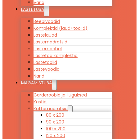
Varia
LASTETUBA
Beebivoodid
Komplektid (laud+toolid)
Lastelauad
Lastemadratsid
Lastemööbel
Lastetoa komplektid
Lastetoolid
Lastevoodid
Narid
MAGAMISTUBA
Garderoobid ja liuguksed
Kastid
Kattemadratsid
80 x 200
90 x 200
100 x 200
120 x 200