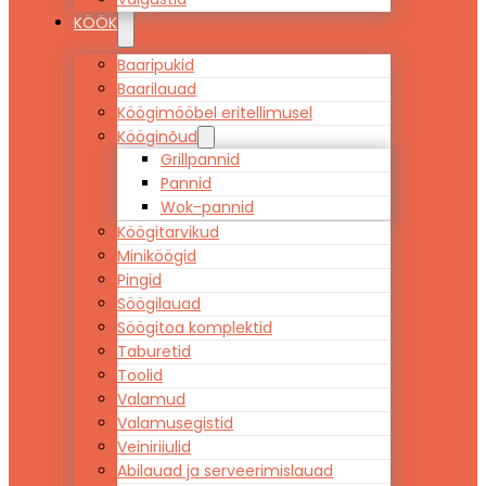
KÖÖK
Baaripukid
Baarilauad
Köögimööbel eritellimusel
Kööginõud
Grillpannid
Pannid
Wok-pannid
Köögitarvikud
Miniköögid
Pingid
Söögilauad
Söögitoa komplektid
Taburetid
Toolid
Valamud
Valamusegistid
Veiniriiulid
Abilauad ja serveerimislauad