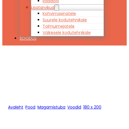
Raadiod
Lisatarvikud
Kohvimasinatele
Suurele kodutehnikale
Tolmuimejatele
Väikesele kodutehnikale
SOODUS
Voodi ARTUR
180 x 200
Avaleht
/
Pood
/
Magamistuba
/
Voodid
/
180 x 200
/
Voodi
ARTUR 180 x 200