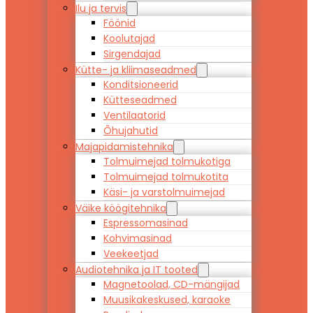
Ilu ja tervis
Föönid
Koolutajad
Sirgendajad
Kütte- ja kliimaseadmed
Konditsioneerid
Kütteseadmed
Ventilaatorid
Õhujahutid
Majapidamistehnika
Tolmuimejad tolmukotiga
Tolmuimejad tolmukotita
Käsi- ja varstolmuimejad
Väike köögitehnika
Espressomasinad
Kohvimasinad
Veekeetjad
Audiotehnika ja IT tooted
Magnetoolad, CD-mängijad
Muusikakeskused, karaoke