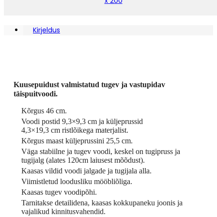
x 200
Kirjeldus
Kuusepuidust valmistatud tugev ja vastupidav
täispuitvoodi.
Kõrgus 46 cm.
Voodi postid 9,3×9,3 cm ja küljeprussid
4,3×19,3 cm ristlõikega materjalist.
Kõrgus maast küljeprussini 25,5 cm.
Väga stabiilne ja tugev voodi, keskel on tugipruss ja
tugijalg (alates 120cm laiusest mõõdust).
Kaasas vildid voodi jalgade ja tugijala alla.
Viimistletud loodusliku mööbliõliga.
Kaasas tugev voodipõhi.
Tarnitakse detailidena, kaasas kokkupaneku joonis ja
vajalikud kinnitusvahendid.