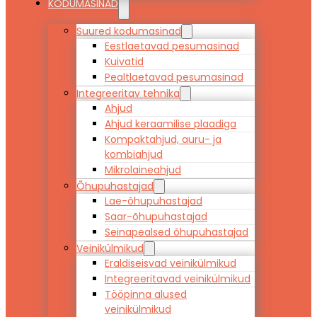
KODUMASINAD
Suured kodumasinad
Eestlaetavad pesumasinad
Kuivatid
Pealtlaetavad pesumasinad
Integreeritav tehnika
Ahjud
Ahjud keraamilise plaadiga
Kompaktahjud, auru- ja
kombiahjud
Mikrolaineahjud
Õhupuhastajad
Lae-õhupuhastajad
Saar-õhupuhastajad
Seinapealsed õhupuhastajad
Veinikülmikud
Eraldiseisvad veinikülmikud
Integreeritavad veinikülmikud
Tööpinna alused
veinikülmikud