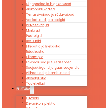
Kiigepadjad ja kiigekatused
Aiamööbli katted
Terrassivaibad ja rõduvaibad
Varikatused ja aiatelgid
Päikesevarjud
Markiisid
Peotelgid
Batuudid
Lillepotid ja lillekastid
Rõdukastid
Lilleamplid
Lõkkealused ja tuleasemed
Soojuskiirgurid ja gaasisoojendid
Pillirooaiad ja bambusaiad
Aiavalgustid
Tuulekellad
ELUTUBA
Diivanid
Diivanikomplektid