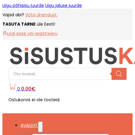
Liigu põhisisu juurde
Liigu jaluse juurde
Vajad abi?
Võta ühendust.
TASUTA TARNE
üle Eesti!
Logi sisse või registreeru
Products
search
0.00
€
0
Ostukorvis ei ole tooteid.
AVALEHT