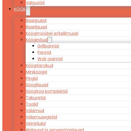
Valgustid
KÖÖK
Baaripukid
Baarilauad
Köögimööbel eritellimusel
Kööginõud
Grillpannid
Pannid
Wok-pannid
Köögitarvikud
Miniköögid
Pingid
Söögilauad
Söögitoa komplektid
Taburetid
Toolid
Valamud
Valamusegistid
Veiniriiulid
Abilauad ja serveerimislauad