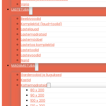
Varia
LASTETUBA
Beebivoodid
Komplektid (laud+toolid)
Lastelauad
Lastemadratsid
Lastemööbel
Lastetoa komplektid
Lastetoolid
Lastevoodid
Narid
MAGAMISTUBA
Garderoobid ja liuguksed
Kastid
Kattemadratsid
80 x 200
90 x 200
100 x 200
120 x 200