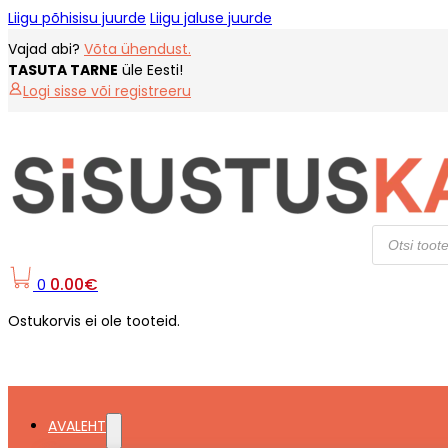
Liigu põhisisu juurde
Liigu jaluse juurde
Vajad abi?
Võta ühendust.
TASUTA TARNE
üle Eesti!
Logi sisse või registreeru
Products
search
0.00
€
0
Ostukorvis ei ole tooteid.
AVALEHT