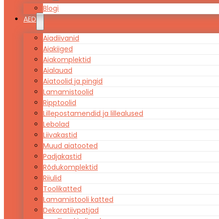
Blogi
AED
Aiadiivanid
Aiakiiged
Aiakomplektid
Aialauad
Aiatoolid ja pingid
Lamamistoolid
Ripptoolid
Lillepostamendid ja lillealused
Lebolad
Liivakastid
Muud aiatooted
Padjakastid
Rõdukomplektid
Riiulid
Toolikatted
Lamamistooli katted
Dekoratiivpatjad