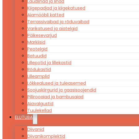
Laudlinad ja linad
Kiigepadjad ja kiigekatused
Aiamööbli katted
Terrassivaibad ja rõduvaibad
Varikatused ja aiatelgid
Päikesevarjud
Markiisid
Peotelgid
Batuudid
Lillepotid ja lillekastid
Rõdukastid
Lilleamplid
Lõkkealused ja tuleasemed
Soojuskiirgurid ja gaasisoojendid
Pillirooaiad ja bambusaiad
Aiavalgustid
Tuulekellad
ELUTUBA
Diivanid
Diivanikomplektid