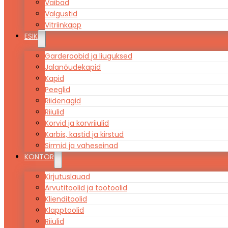
Vaibad
Valgustid
Vitriinkapp
ESIK
Garderoobid ja liuguksed
Jalanõudekapid
Kapid
Peeglid
Riidenagid
Riiulid
Korvid ja korvriiulid
Karbis, kastid ja kirstud
Sirmid ja vaheseinad
KONTOR
Kirjutuslauad
Arvutitoolid ja töötoolid
Klienditoolid
Klapptoolid
Riiulid