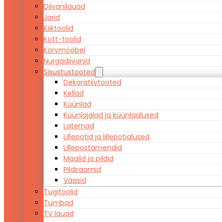
Diivanilauad
Järid
Kiiktoolid
Kott-toolid
Korvmööbel
Nurgadiivanid
Sisustustooted
Dekoratiivtooted
Kellad
Küünlad
Küünlajalad ja küünlaalused
Laternad
Lillepotid ja lillepotialused
Lillepostamendid
Maalid ja pildid
Pildiraamid
Vaasid
Tugitoolid
Tumbad
TV lauad