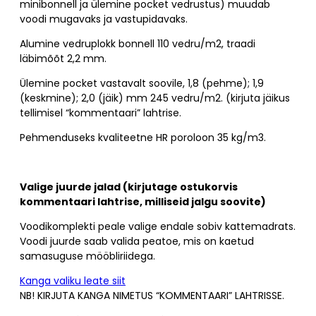
minibonnell ja ülemine pocket vedrustus) muudab
voodi mugavaks ja vastupidavaks.
Alumine vedruplokk bonnell 110 vedru/m2, traadi
läbimõõt 2,2 mm.
Ülemine pocket vastavalt soovile, 1,8 (pehme); 1,9
(keskmine); 2,0 (jäik) mm 245 vedru/m2. (kirjuta jäikus
tellimisel “kommentaari” lahtrise.
Pehmenduseks kvaliteetne HR poroloon 35 kg/m3.
Valige juurde jalad (kirjutage ostukorvis
kommentaari lahtrise, milliseid jalgu soovite)
Voodikomplekti peale valige endale sobiv kattemadrats.
Voodi juurde saab valida peatoe, mis on kaetud
samasuguse mööbliriidega.
Kanga valiku leate siit
NB! KIRJUTA KANGA NIMETUS “KOMMENTAARI” LAHTRISSE.