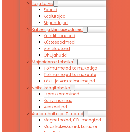
Ilu ja tervis
Föönid
Koolutajad
Sirgendajad
Kütte- ja kliimaseadmed
Konditsioneerid
Kütteseadmed
Ventilaatorid
Õhujahutid
Majapidamistehnika
Tolmuimejad tolmukotiga
Tolmuimejad tolmukotita
Käsi- ja varstolmuimejad
Väike köögitehnika
Espressomasinad
Kohvimasinad
Veekeetjad
Audiotehnika ja IT tooted
Magnetoolad, CD-mängijad
Muusikakeskused, karaoke