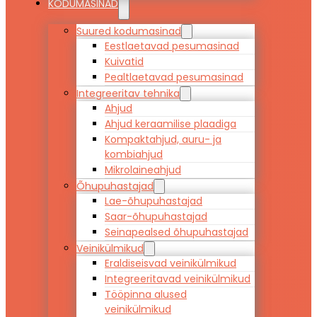
KODUMASINAD
Suured kodumasinad
Eestlaetavad pesumasinad
Kuivatid
Pealtlaetavad pesumasinad
Integreeritav tehnika
Ahjud
Ahjud keraamilise plaadiga
Kompaktahjud, auru- ja
kombiahjud
Mikrolaineahjud
Õhupuhastajad
Lae-õhupuhastajad
Saar-õhupuhastajad
Seinapealsed õhupuhastajad
Veinikülmikud
Eraldiseisvad veinikülmikud
Integreeritavad veinikülmikud
Tööpinna alused
veinikülmikud