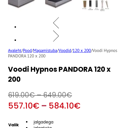
Avaleht
/
Pood
/
Magamistuba
/
Voodid
/
120 x 200
/
Voodi Hypnos
PANDORA 120 x 200
Voodi Hypnos PANDORA 120 x
200
Hinnavahemik:
619.00
€
–
649.00
€
619.00€
Hinnavahe
557.10
€
–
584.10
€
kuni
557.10€
jalgadega
649.00€
Valik
jalgateta