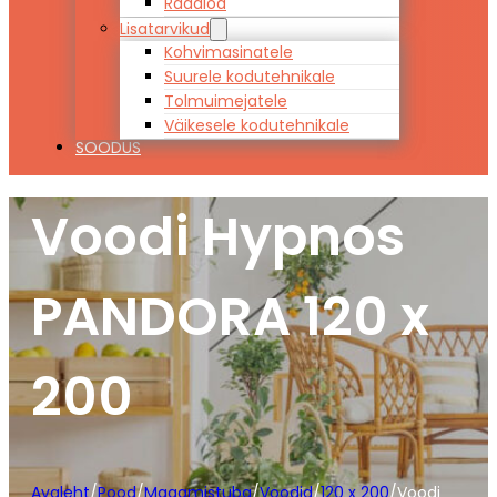
Raadiod
Lisatarvikud
Kohvimasinatele
Suurele kodutehnikale
Tolmuimejatele
Väikesele kodutehnikale
SOODUS
Voodi Hypnos
PANDORA 120 x
200
Avaleht
/
Pood
/
Magamistuba
/
Voodid
/
120 x 200
/
Voodi