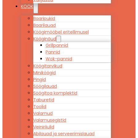
KÖÖK
Baaripukid
Baarilauad
Köögimööbel eritellimusel
Kööginõud
Grillpannid
Pannid
Wok-pannid
Köögitarvikud
Miniköögid
Pingid
Söögilauad
Söögitoa komplektid
Taburetid
Toolid
Valamud
Valamusegistid
Veiniriiulid
Abilauad ja serveerimislauad