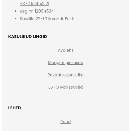
+372 524 52 21
Reg nr. 12894534
Saialille 22-1 Tõrvandi, Eesti
KASULIKUD LINGID
Avaleht
Müügitingimused
Privaatsuspoliitika
ESTO Makseviisid
LEHED
Pood