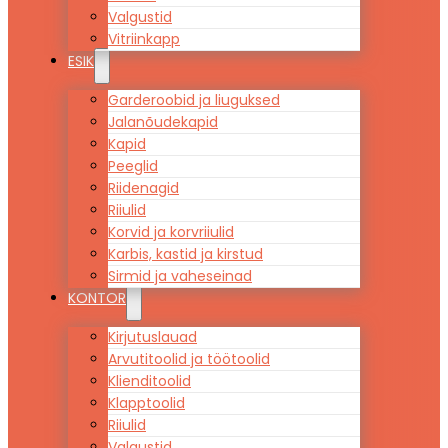
Valgustid
Vitriinkapp
ESIK
Garderoobid ja liuguksed
Jalanõudekapid
Kapid
Peeglid
Riidenagid
Riiulid
Korvid ja korvriiulid
Karbis, kastid ja kirstud
Sirmid ja vaheseinad
KONTOR
Kirjutuslauad
Arvutitoolid ja töötoolid
Klienditoolid
Klapptoolid
Riiulid
Valgustid