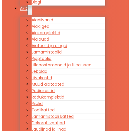
Blogi
AED
Aiadiivanid
Aiakiiged
Aiakomplektid
Aialauad
Aiatoolid ja pingid
Lamamistoolid
Ripptoolid
Lillepostamendid ja lillealused
Lebolad
Liivakastid
Muud aiatooted
Padjakastid
Rõdukomplektid
Riiulid
Toolikatted
Lamamistooli katted
Dekoratiivpatjad
Laudlinad ja linad