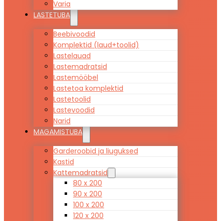
Varia
LASTETUBA
Beebivoodid
Komplektid (laud+toolid)
Lastelauad
Lastemadratsid
Lastemööbel
Lastetoa komplektid
Lastetoolid
Lastevoodid
Narid
MAGAMISTUBA
Garderoobid ja liuguksed
Kastid
Kattemadratsid
80 x 200
90 x 200
100 x 200
120 x 200