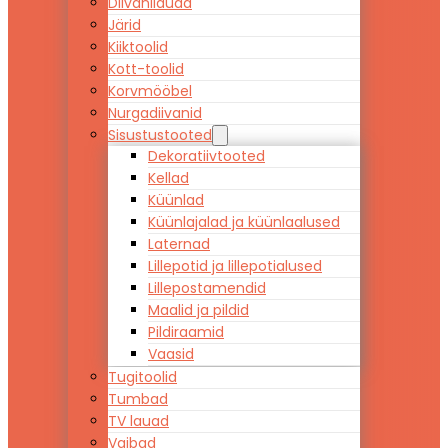
Diivanilauad
Järid
Kiiktoolid
Kott-toolid
Korvmööbel
Nurgadiivanid
Sisustustooted
Dekoratiivtooted
Kellad
Küünlad
Küünlajalad ja küünlaalused
Laternad
Lillepotid ja lillepotialused
Lillepostamendid
Maalid ja pildid
Pildiraamid
Vaasid
Tugitoolid
Tumbad
TV lauad
Vaibad