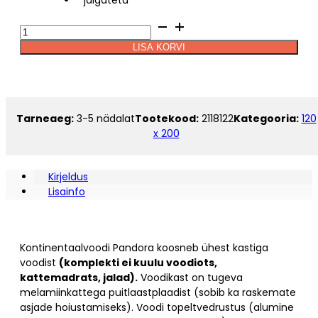
kuni
Voodi
584.10€
Hypnos
LISA KORVI
PANDORA
Alternative:
120
x
200
kogus
Tarneaeg:
3-5 nädalat
Tootekood:
2118122
Kategooria:
120
x 200
Kirjeldus
Lisainfo
Kontinentaalvoodi Pandora koosneb ühest kastiga
voodist
(komplekti ei kuulu voodiots,
kattemadrats, jalad).
Voodikast on tugeva
melamiinkattega puitlaastplaadist (sobib ka raskemate
asjade hoiustamiseks). Voodi topeltvedrustus (alumine