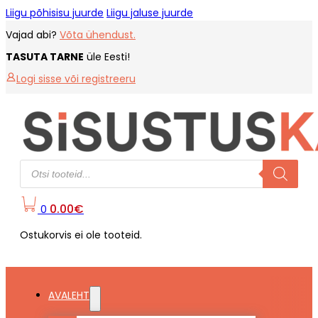
Liigu põhisisu juurde
Liigu jaluse juurde
Vajad abi?
Võta ühendust.
TASUTA TARNE
üle Eesti!
Logi sisse või registreeru
Products
search
0.00
€
0
Ostukorvis ei ole tooteid.
AVALEHT