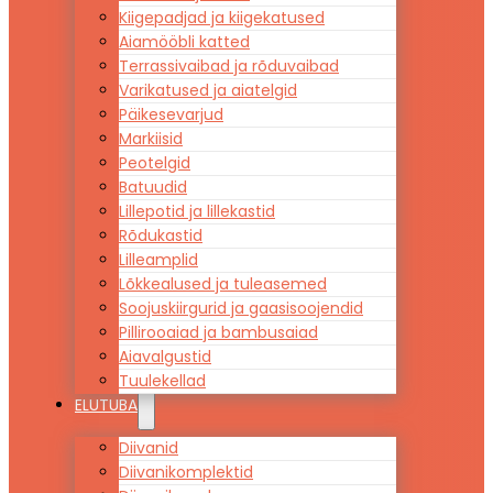
Kiigepadjad ja kiigekatused
Aiamööbli katted
Terrassivaibad ja rõduvaibad
Varikatused ja aiatelgid
Päikesevarjud
Markiisid
Peotelgid
Batuudid
Lillepotid ja lillekastid
Rõdukastid
Lilleamplid
Lõkkealused ja tuleasemed
Soojuskiirgurid ja gaasisoojendid
Pillirooaiad ja bambusaiad
Aiavalgustid
Tuulekellad
ELUTUBA
Diivanid
Diivanikomplektid