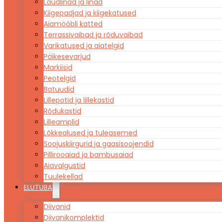
Laudlinad ja linad
Kiigepadjad ja kiigekatused
Aiamööbli katted
Terrassivaibad ja rõduvaibad
Varikatused ja aiatelgid
Päikesevarjud
Markiisid
Peotelgid
Batuudid
Lillepotid ja lillekastid
Rõdukastid
Lilleamplid
Lõkkealused ja tuleasemed
Soojuskiirgurid ja gaasisoojendid
Pillirooaiad ja bambusaiad
Aiavalgustid
Tuulekellad
ELUTUBA
Diivanid
Diivanikomplektid