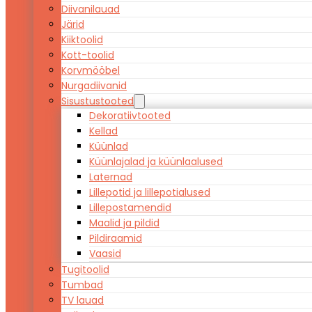
Diivanilauad
Järid
Kiiktoolid
Kott-toolid
Korvmööbel
Nurgadiivanid
Sisustustooted
Dekoratiivtooted
Kellad
Küünlad
Küünlajalad ja küünlaalused
Laternad
Lillepotid ja lillepotialused
Lillepostamendid
Maalid ja pildid
Pildiraamid
Vaasid
Tugitoolid
Tumbad
TV lauad