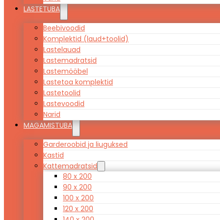
LASTETUBA
Beebivoodid
Komplektid (laud+toolid)
Lastelauad
Lastemadratsid
Lastemööbel
Lastetoa komplektid
Lastetoolid
Lastevoodid
Narid
MAGAMISTUBA
Garderoobid ja liuguksed
Kastid
Kattemadratsid
80 x 200
90 x 200
100 x 200
120 x 200
140 x 200