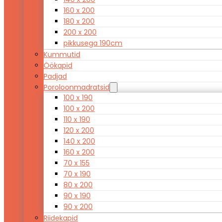
160 x 200
180 x 200
200 x 200
pikkusega 190cm
Kummutid
Öökapid
Padjad
Poroloonmadratsid
100 x 190
100 x 200
110 x 190
120 x 200
140 x 200
160 x 200
70 x 155
70 x 190
80 x 200
90 x 190
90 x 200
Riidekapid