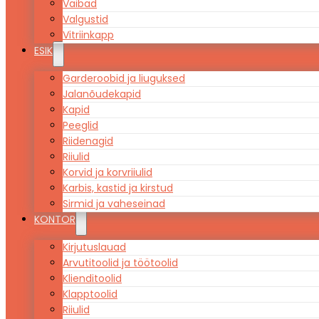
Vaibad
Valgustid
Vitriinkapp
ESIK
Garderoobid ja liuguksed
Jalanõudekapid
Kapid
Peeglid
Riidenagid
Riiulid
Korvid ja korvriiulid
Karbis, kastid ja kirstud
Sirmid ja vaheseinad
KONTOR
Kirjutuslauad
Arvutitoolid ja töötoolid
Klienditoolid
Klapptoolid
Riiulid