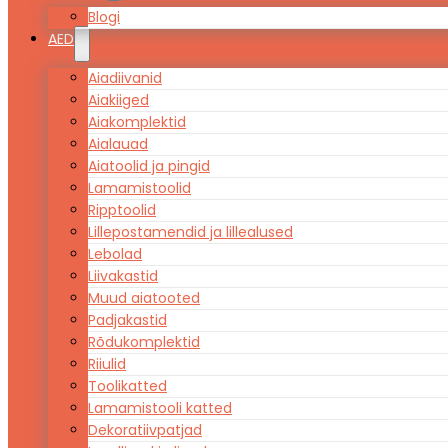
Blogi
AED
Aiadiivanid
Aiakiiged
Aiakomplektid
Aialauad
Aiatoolid ja pingid
Lamamistoolid
Ripptoolid
Lillepostamendid ja lillealused
Lebolad
Liivakastid
Muud aiatooted
Padjakastid
Rõdukomplektid
Riiulid
Toolikatted
Lamamistooli katted
Dekoratiivpatjad