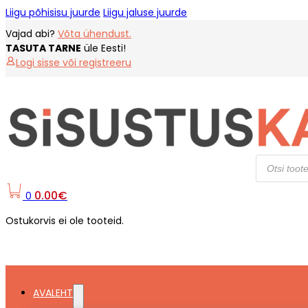
Liigu põhisisu juurde
Liigu jaluse juurde
Vajad abi?
Võta ühendust.
TASUTA TARNE
üle Eesti!
Logi sisse või registreeru
Products
search
0.00
€
0
Ostukorvis ei ole tooteid.
AVALEHT