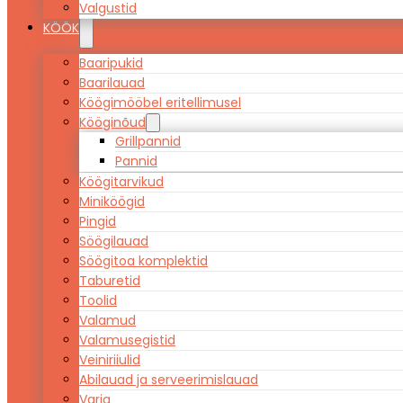
Valgustid
KÖÖK
Baaripukid
Baarilauad
Köögimööbel eritellimusel
Kööginõud
Grillpannid
Pannid
Köögitarvikud
Miniköögid
Pingid
Söögilauad
Söögitoa komplektid
Taburetid
Toolid
Valamud
Valamusegistid
Veiniriiulid
Abilauad ja serveerimislauad
Varia