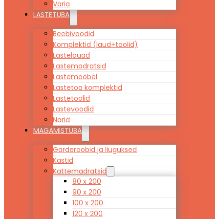
Varia
LASTETUBA
Beebivoodid
Komplektid (laud+toolid)
Lastelauad
Lastemadratsid
Lastemööbel
Lastetoa komplektid
Lastetoolid
Lastevoodid
Narid
MAGAMISTUBA
Garderoobid ja liuguksed
Kastid
Kattemadratsid
80 x 200
90 x 200
100 x 200
120 x 200