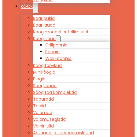
KÖÖK
Baaripukid
Baarilauad
Köögimööbel eritellimusel
Kööginõud
Grillpannid
Pannid
Wok-pannid
Köögitarvikud
Miniköögid
Pingid
Söögilauad
Söögitoa komplektid
Taburetid
Toolid
Valamud
Valamusegistid
Veiniriiulid
Abilauad ja serveerimislauad