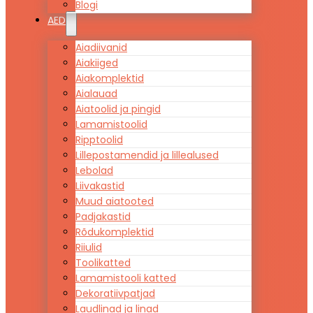
Blogi
AED
Aiadiivanid
Aiakiiged
Aiakomplektid
Aialauad
Aiatoolid ja pingid
Lamamistoolid
Ripptoolid
Lillepostamendid ja lillealused
Lebolad
Liivakastid
Muud aiatooted
Padjakastid
Rõdukomplektid
Riiulid
Toolikatted
Lamamistooli katted
Dekoratiivpatjad
Laudlinad ja linad