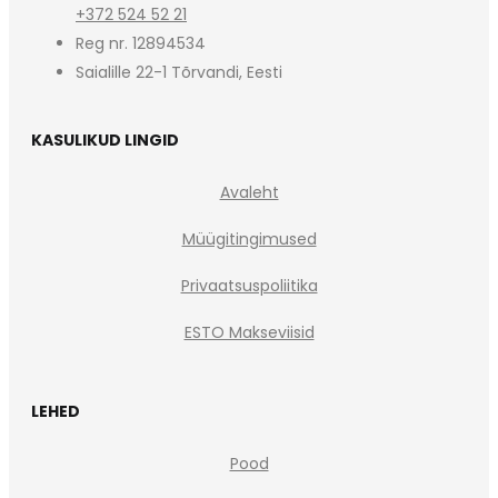
+372 524 52 21
Reg nr. 12894534
Saialille 22-1 Tõrvandi, Eesti
KASULIKUD LINGID
Avaleht
Müügitingimused
Privaatsuspoliitika
ESTO Makseviisid
LEHED
Pood