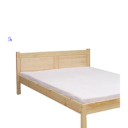
JASS 120 x 190
🔍