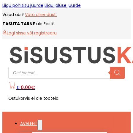
Liigu põhisisu juurde
Liigu jaluse juurde
Vajad abi?
Võta ühendust.
TASUTA TARNE
üle Eesti!
Logi sisse või registreeru
Products
search
0.00
€
0
Ostukorvis ei ole tooteid.
AVALEHT