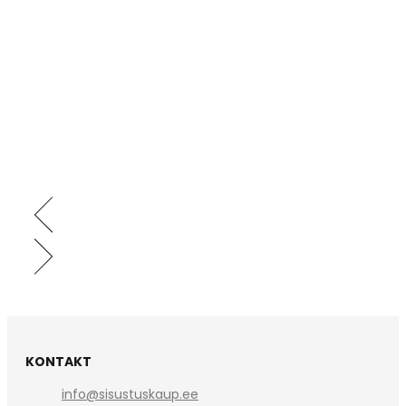
KONTAKT
info@sisustuskaup.ee