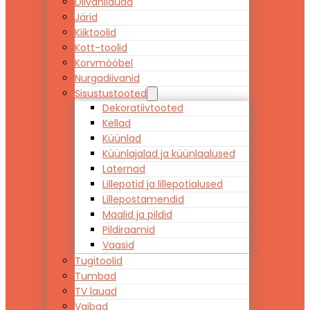
Diivanilauad
Järid
Kiiktoolid
Kott-toolid
Korvmööbel
Nurgadiivanid
Sisustustooted
Dekoratiivtooted
Kellad
Küünlad
Küünlajalad ja küünlaalused
Laternad
Lillepotid ja lillepotialused
Lillepostamendid
Maalid ja pildid
Pildiraamid
Vaasid
Tugitoolid
Tumbad
TV lauad
Vaibad