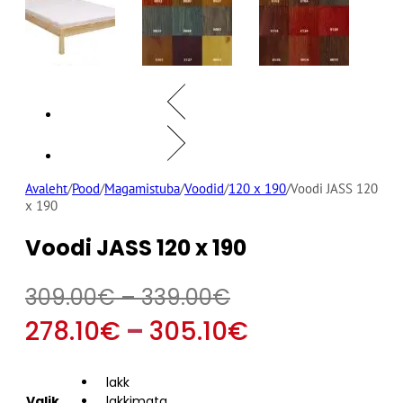
Avaleht
/
Pood
/
Magamistuba
/
Voodid
/
120 x 190
/
Voodi JASS 120
x 190
Voodi JASS 120 x 190
Hinnavahemik:
309.00
€
–
339.00
€
309.00€
Hinnavahe
278.10
€
–
305.10
€
kuni
278.10€
lakk
339.00€
Valik
lakkimata