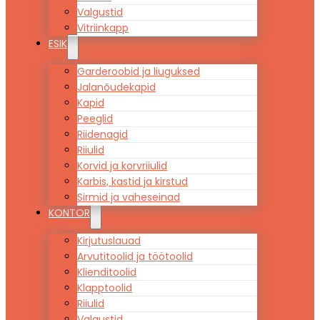
Valgustid
Vitriinkapp
ESIK
Garderoobid ja liuguksed
Jalanõudekapid
Kapid
Peeglid
Riidenagid
Riiulid
Korvid ja korvriiulid
Karbis, kastid ja kirstud
Sirmid ja vaheseinad
KONTOR
Kirjutuslauad
Arvutitoolid ja töötoolid
Klienditoolid
Klapptoolid
Riiulid
Valgustid