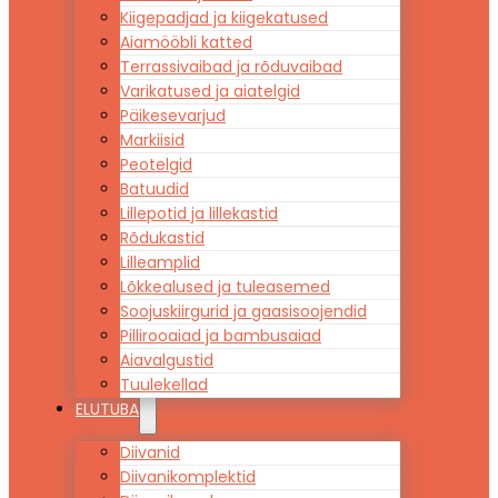
Kiigepadjad ja kiigekatused
Aiamööbli katted
Terrassivaibad ja rõduvaibad
Varikatused ja aiatelgid
Päikesevarjud
Markiisid
Peotelgid
Batuudid
Lillepotid ja lillekastid
Rõdukastid
Lilleamplid
Lõkkealused ja tuleasemed
Soojuskiirgurid ja gaasisoojendid
Pillirooaiad ja bambusaiad
Aiavalgustid
Tuulekellad
ELUTUBA
Diivanid
Diivanikomplektid