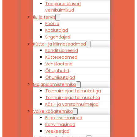
Tööpinna alused
veinikülmikud
Ilu ja tervis
Föönid
Koolutajad
Sirgendajad
Kütte- ja kliimaseadmed
Konditsioneerid
Kütteseadmed
Ventilaatorid
Õhujahutid
Õhuniisutajad
Majapidamistehnika
Tolmuimejad tolmukotiga
Tolmuimejad tolmukotita
Käsi- ja varstolmuimejad
Väike köögitehnika
Espressomasinad
Kohvimasinad
Veekeetjad