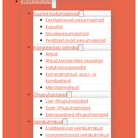
KODUMASINAD
Suured kodumasinad
Eestlaetavad pesumasinad
Kuivatid
Nõudepesumasinad
Pealtlaetavad pesumasinad
Integreeritav tehnika
Ahjud
Ahjud keraamilise plaadiga
Induktsioonplaadid
Kompaktahjud, auru- ja
kombiahjud
Mikrolaineahjud
Õhupuhastajad
Lae-õhupuhastajad
Saar-õhupuhastajad
Seinapealsed õhupuhastajad
Veinikülmikud
Eraldiseisvad veinikülmikud
Integreeritavad veinikülmikud