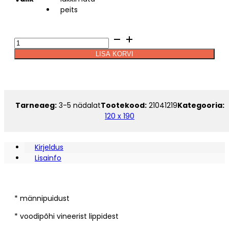
kuni
peits
305.10€
Voodi
JASS
LISA KORVI
120
Alternative:
x
190
kogus
Tarneaeg:
3-5 nädalat
Tootekood:
21041219
Kategooria:
120 x 190
Kirjeldus
Lisainfo
* männipuidust
* voodipõhi vineerist lippidest