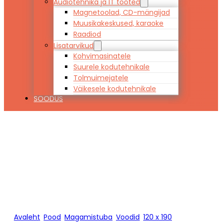
Audiotehnika ja IT tooted
Magnetoolad, CD-mängijad
Muusikakeskused, karaoke
Raadiod
Lisatarvikud
Kohvimasinatele
Suurele kodutehnikale
Tolmuimejatele
Väikesele kodutehnikale
SOODUS
Voodi JASS 120
x 190
Avaleht
/
Pood
/
Magamistuba
/
Voodid
/
120 x 190
/
Voodi