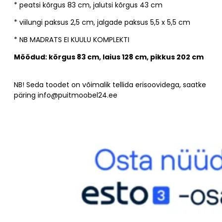
* peatsi kõrgus 83 cm, jalutsi kõrgus 43 cm
* viilungi paksus 2,5 cm, jalgade paksus 5,5 x 5,5 cm
* NB MADRATS EI KUULU KOMPLEKTI
Mõõdud: kõrgus 83 cm, laius 128 cm, pikkus 202 cm
NB! Seda toodet on võimalik tellida erisoovidega, saatke
päring info@puitmoobel24.ee