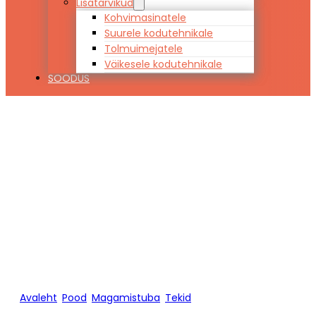
Lisatarvikud
Kohvimasinatele
Suurele kodutehnikale
Tolmuimejatele
Väikesele kodutehnikale
SOODUS
Tekk SOFT
TOUCH SUVI 140
x 200
Avaleht
/
Pood
/
Magamistuba
/
Tekid
/
Tekk SOFT TOUCH
SUVI 140 x 200