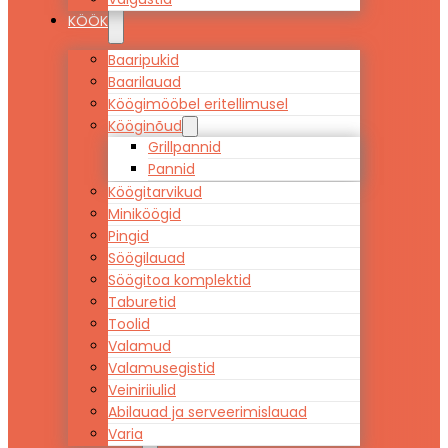
KÖÖK
Baaripukid
Baarilauad
Köögimööbel eritellimusel
Kööginõud
Grillpannid
Pannid
Köögitarvikud
Miniköögid
Pingid
Söögilauad
Söögitoa komplektid
Taburetid
Toolid
Valamud
Valamusegistid
Veiniriiulid
Abilauad ja serveerimislauad
Varia