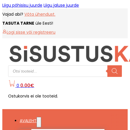
Liigu põhisisu juurde
Liigu jaluse juurde
Vajad abi?
Võta ühendust.
TASUTA TARNE
üle Eesti!
Logi sisse või registreeru
Products
search
0.00
€
0
Ostukorvis ei ole tooteid.
AVALEHT