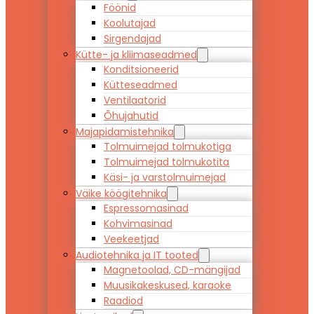
Föönid
Koolutajad
Sirgendajad
Kütte- ja kliimaseadmed
Konditsioneerid
Kütteseadmed
Ventilaatorid
Õhujahutid
Majapidamistehnika
Tolmuimejad tolmukotiga
Tolmuimejad tolmukotita
Käsi- ja varstolmuimejad
Väike köögitehnika
Espressomasinad
Kohvimasinad
Veekeetjad
Audiotehnika ja IT tooted
Magnetoolad, CD-mängijad
Muusikakeskused, karaoke
Raadiod