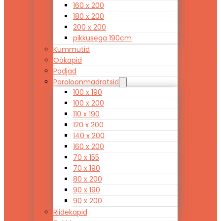
160 x 200
180 x 200
200 x 200
pikkusega 190cm
Kummutid
Öökapid
Padjad
Poroloonmadratsid
100 x 190
100 x 200
110 x 190
120 x 200
140 x 200
160 x 200
70 x 155
70 x 190
80 x 200
90 x 190
90 x 200
Riidekapid