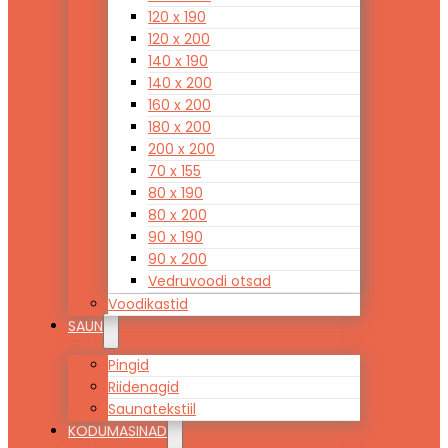
120 x 190
120 x 200
140 x 190
140 x 200
160 x 200
180 x 200
200 x 200
70 x 155
80 x 190
80 x 200
90 x 190
90 x 200
Vedruvoodi otsad
Voodikastid
SAUN
Pingid
Riidenagid
Saunatekstiil
KODUMASINAD