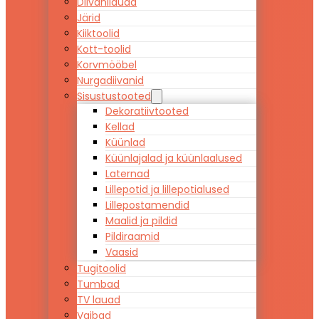
Diivanilauad
Järid
Kiiktoolid
Kott-toolid
Korvmööbel
Nurgadiivanid
Sisustustooted
Dekoratiivtooted
Kellad
Küünlad
Küünlajalad ja küünlaalused
Laternad
Lillepotid ja lillepotialused
Lillepostamendid
Maalid ja pildid
Pildiraamid
Vaasid
Tugitoolid
Tumbad
TV lauad
Vaibad