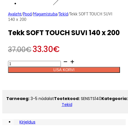
Avaleht
/
Pood
/
Magamistuba
/
Tekid
/
Tekk SOFT TOUCH SUVI
140 x 200
Tekk SOFT TOUCH SUVI 140 x 200
33.30
€
37.00
€
Tekk
Alternative:
SOFT
LISA KORVI
TOUCH
SUVI
140
x
200
Tarneaeg:
3-5 nädalat
Tootekood:
SENSTS140
Kategooria:
kogus
Tekid
Kirjeldus