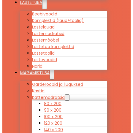
LASTETUBA
Beebivoodid
Komplektid (laud+toolid)
Lastelauad
Lastemadratsid
Lastemööbel
Lastetoa komplektid
Lastetoolid
Lastevoodid
Narid
MAGAMISTUBA
Garderoobid ja liuguksed
Kastid
Kattemadratsid
80 x 200
90 x 200
100 x 200
120 x 200
140 x 200