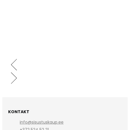
KONTAKT
info@sisustuskaup.ee
+372 524 52 21