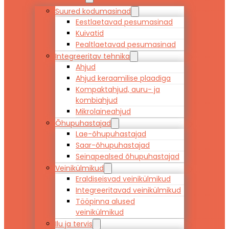
Suured kodumasinad
Eestlaetavad pesumasinad
Kuivatid
Pealtlaetavad pesumasinad
Integreeritav tehnika
Ahjud
Ahjud keraamilise plaadiga
Kompaktahjud, auru- ja
kombiahjud
Mikrolaineahjud
Õhupuhastajad
Lae-õhupuhastajad
Saar-õhupuhastajad
Seinapealsed õhupuhastajad
Veinikülmikud
Eraldiseisvad veinikülmikud
Integreeritavad veinikülmikud
Tööpinna alused
veinikülmikud
Ilu ja tervis