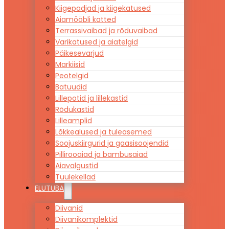
Kiigepadjad ja kiigekatused
Aiamööbli katted
Terrassivaibad ja rõduvaibad
Varikatused ja aiatelgid
Päikesevarjud
Markiisid
Peotelgid
Batuudid
Lillepotid ja lillekastid
Rõdukastid
Lilleamplid
Lõkkealused ja tuleasemed
Soojuskiirgurid ja gaasisoojendid
Pillirooaiad ja bambusaiad
Aiavalgustid
Tuulekellad
ELUTUBA
Diivanid
Diivanikomplektid