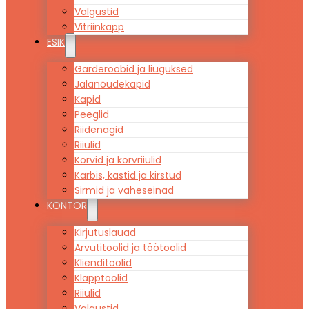
Valgustid
Vitriinkapp
ESIK
Garderoobid ja liuguksed
Jalanõudekapid
Kapid
Peeglid
Riidenagid
Riiulid
Korvid ja korvriiulid
Karbis, kastid ja kirstud
Sirmid ja vaheseinad
KONTOR
Kirjutuslauad
Arvutitoolid ja töötoolid
Klienditoolid
Klapptoolid
Riiulid
Valgustid