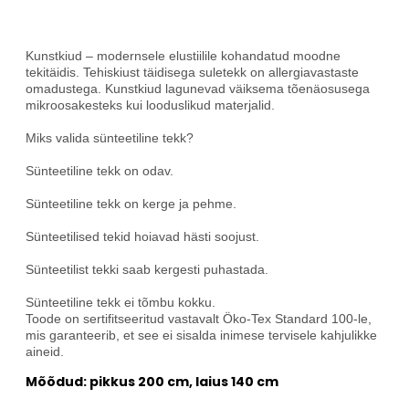
Kunstkiud – modernsele elustiilile kohandatud moodne
tekitäidis.
Tehiskiust täidisega suletekk on allergiavastaste
omadustega.
Kunstkiud lagunevad väiksema tõenäosusega
mikroosakesteks kui looduslikud materjalid.
Miks valida sünteetiline tekk?
Sünteetiline tekk on odav.
Sünteetiline tekk on kerge ja pehme.
Sünteetilised tekid hoiavad hästi soojust.
Sünteetilist tekki saab kergesti puhastada.
Sünteetiline tekk ei tõmbu kokku.
Toode on sertifitseeritud vastavalt Öko-Tex Standard 100-le,
mis garanteerib, et see ei sisalda inimese tervisele kahjulikke
aineid.
Mõõdud: pikkus 200 cm, laius 140 cm