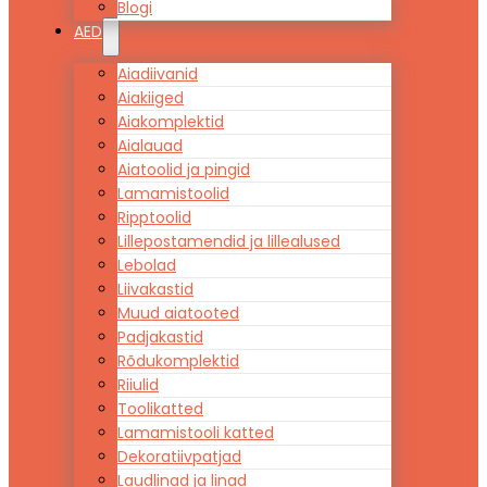
Blogi
AED
Aiadiivanid
Aiakiiged
Aiakomplektid
Aialauad
Aiatoolid ja pingid
Lamamistoolid
Ripptoolid
Lillepostamendid ja lillealused
Lebolad
Liivakastid
Muud aiatooted
Padjakastid
Rõdukomplektid
Riiulid
Toolikatted
Lamamistooli katted
Dekoratiivpatjad
Laudlinad ja linad