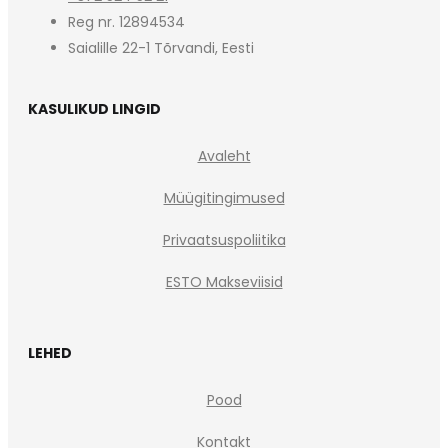
Reg nr. 12894534
Saialille 22-1 Tõrvandi, Eesti
KASULIKUD LINGID
Avaleht
Müügitingimused
Privaatsuspoliitika
ESTO Makseviisid
LEHED
Pood
Kontakt