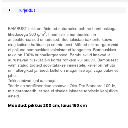
Kirjeldus
BAMBUST tekk on täidetud naturaalse pehme bambuskiuga
2
tihedusega 300 g/m
.
Looduslikul bambuskiul on
antibakteriaalsed omadused.
See takistab bakterite kasvu
ning kaitseb hallituse ja seente eest.
Mõned mikroorganismid
ei paljune bambuskiust valmistatud kangastes.
Bambuskiust
tekid on 100% hüpoallergeensed.
Bambuskiud imavad ja
aurustavad niiskust 3-4 korda rohkem kui puuvill.
Bambusest
valmistatud tooteid soovitatakse inimestele, kellel on rahutu
uni, allergikud ja need, kellel on magamise ajal väga palav või
jahe.
Tekk sobivad igal aastaajal.
Toode on sertifitseeritud vastavalt Öko-Tex Standard 100-le,
mis garanteerib, et see ei sisalda inimese tervisele kahjulikke
aineid.
Mõõdud: pikkus 200 cm, laius 160 cm