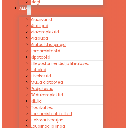
Blogi
AED
Aiadiivanid
Aiakiiged
Aiakomplektid
Aialauad
Aiatoolid ja pingid
Lamamistoolid
Ripptoolid
Lillepostamendid ja lillealused
Lebolad
Liivakastid
Muud aiatooted
Padjakastid
Rõdukomplektid
Riiulid
Toolikatted
Lamamistooli katted
Dekoratiivpatjad
Laudlinad ja linad