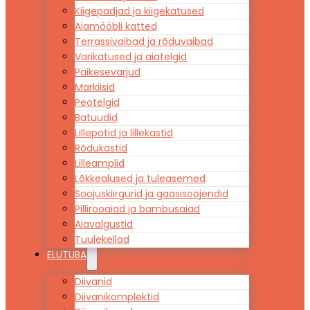
Kiigepadjad ja kiigekatused
Aiamööbli katted
Terrassivaibad ja rõduvaibad
Varikatused ja aiatelgid
Päikesevarjud
Markiisid
Peotelgid
Batuudid
Lillepotid ja lillekastid
Rõdukastid
Lilleamplid
Lõkkealused ja tuleasemed
Soojuskiirgurid ja gaasisoojendid
Pillirooaiad ja bambusaiad
Aiavalgustid
Tuulekellad
ELUTUBA
Diivanid
Diivanikomplektid