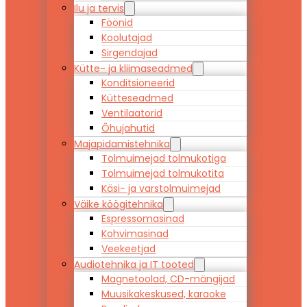
Ilu ja tervis
Föönid
Koolutajad
Sirgendajad
Kütte- ja kliimaseadmed
Konditsioneerid
Kütteseadmed
Ventilaatorid
Õhujahutid
Majapidamistehnika
Tolmuimejad tolmukotiga
Tolmuimejad tolmukotita
Käsi- ja varstolmuimejad
Väike köögitehnika
Espressomasinad
Kohvimasinad
Veekeetjad
Audiotehnika ja IT tooted
Magnetoolad, CD-mängijad
Muusikakeskused, karaoke