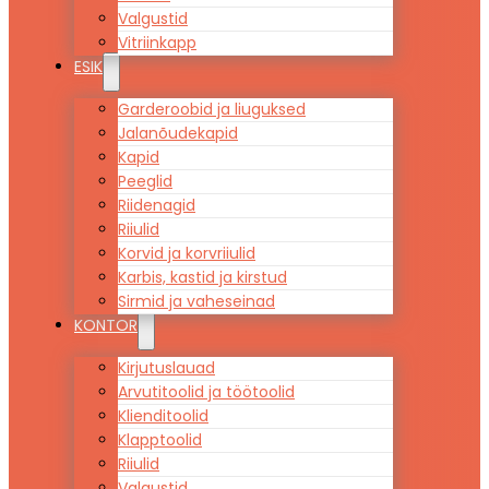
Valgustid
Vitriinkapp
ESIK
Garderoobid ja liuguksed
Jalanõudekapid
Kapid
Peeglid
Riidenagid
Riiulid
Korvid ja korvriiulid
Karbis, kastid ja kirstud
Sirmid ja vaheseinad
KONTOR
Kirjutuslauad
Arvutitoolid ja töötoolid
Klienditoolid
Klapptoolid
Riiulid
Valgustid