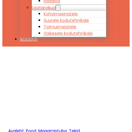
Raadiod
Lisatarvikud
Kohvimasinatele
Suurele kodutehnikale
Tolmuimejatele
Väikesele kodutehnikale
SOODUS
Tekk SOFT
TOUCH BAMBUS
160 x 200
Avaleht
/
Pood
/
Magamistuba
/
Tekid
/
Tekk SOFT TOUCH