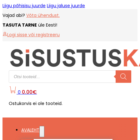
Liigu põhisisu juurde
Liigu jaluse juurde
Vajad abi?
Võta ühendust.
TASUTA TARNE
üle Eesti!
Logi sisse või registreeru
Products
search
0.00
€
0
Ostukorvis ei ole tooteid.
AVALEHT