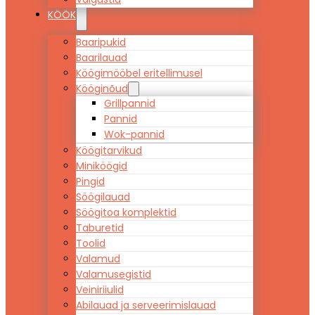
KÖÖK
Baaripukid
Baarilauad
Köögimööbel eritellimusel
Kööginõud
Grillpannid
Pannid
Wok-pannid
Köögitarvikud
Miniköögid
Pingid
Söögilauad
Söögitoa komplektid
Taburetid
Toolid
Valamud
Valamusegistid
Veiniriiulid
Abilauad ja serveerimislauad