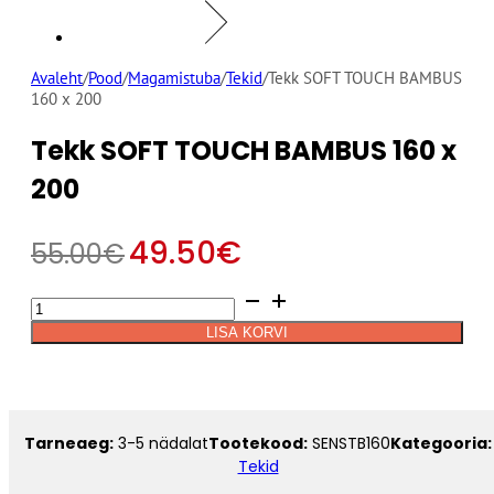
Avaleht
/
Pood
/
Magamistuba
/
Tekid
/
Tekk SOFT TOUCH BAMBUS
160 x 200
Tekk SOFT TOUCH BAMBUS 160 x
200
49.50
€
55.00
€
Tekk
Alternative:
SOFT
LISA KORVI
TOUCH
BAMBUS
160
x
200
Tarneaeg:
3-5 nädalat
Tootekood:
SENSTB160
Kategooria:
kogus
Tekid