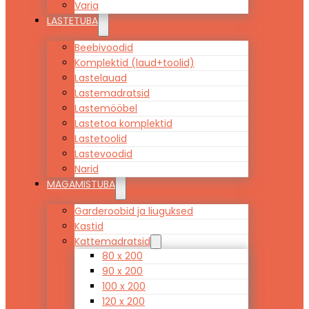
Varia
LASTETUBA
Beebivoodid
Komplektid (laud+toolid)
Lastelauad
Lastemadratsid
Lastemööbel
Lastetoa komplektid
Lastetoolid
Lastevoodid
Narid
MAGAMISTUBA
Garderoobid ja liuguksed
Kastid
Kattemadratsid
80 x 200
90 x 200
100 x 200
120 x 200