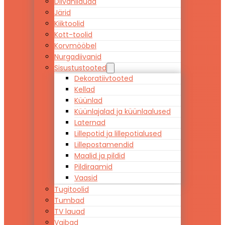
Diivanilauad
Järid
Kiiktoolid
Kott-toolid
Korvmööbel
Nurgadiivanid
Sisustustooted
Dekoratiivtooted
Kellad
Küünlad
Küünlajalad ja küünlaalused
Laternad
Lillepotid ja lillepotialused
Lillepostamendid
Maalid ja pildid
Pildiraamid
Vaasid
Tugitoolid
Tumbad
TV lauad
Vaibad