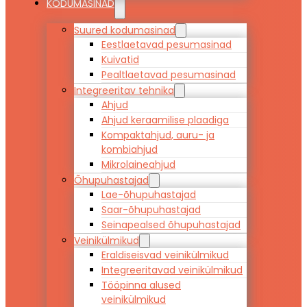
KODUMASINAD
Suured kodumasinad
Eestlaetavad pesumasinad
Kuivatid
Pealtlaetavad pesumasinad
Integreeritav tehnika
Ahjud
Ahjud keraamilise plaadiga
Kompaktahjud, auru- ja
kombiahjud
Mikrolaineahjud
Õhupuhastajad
Lae-õhupuhastajad
Saar-õhupuhastajad
Seinapealsed õhupuhastajad
Veinikülmikud
Eraldiseisvad veinikülmikud
Integreeritavad veinikülmikud
Tööpinna alused
veinikülmikud