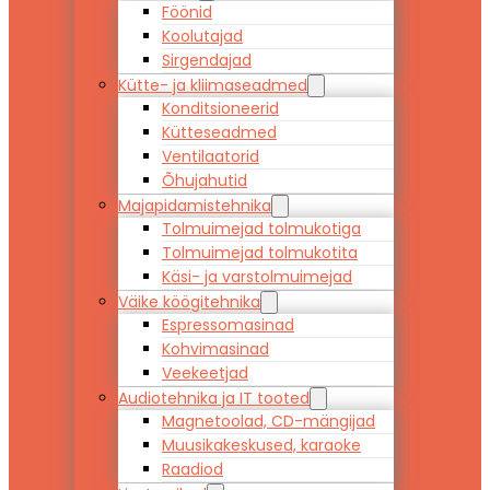
Föönid
Koolutajad
Sirgendajad
Kütte- ja kliimaseadmed
Konditsioneerid
Kütteseadmed
Ventilaatorid
Õhujahutid
Majapidamistehnika
Tolmuimejad tolmukotiga
Tolmuimejad tolmukotita
Käsi- ja varstolmuimejad
Väike köögitehnika
Espressomasinad
Kohvimasinad
Veekeetjad
Audiotehnika ja IT tooted
Magnetoolad, CD-mängijad
Muusikakeskused, karaoke
Raadiod