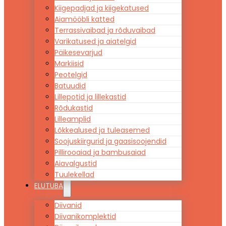
Kiigepadjad ja kiigekatused
Aiamööbli katted
Terrassivaibad ja rõduvaibad
Varikatused ja aiatelgid
Päikesevarjud
Markiisid
Peotelgid
Batuudid
Lillepotid ja lillekastid
Rõdukastid
Lilleamplid
Lõkkealused ja tuleasemed
Soojuskiirgurid ja gaasisoojendid
Pillirooaiad ja bambusaiad
Aiavalgustid
Tuulekellad
ELUTUBA
Diivanid
Diivanikomplektid