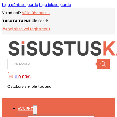
Liigu põhisisu juurde
Liigu jaluse juurde
Vajad abi?
Võta ühendust.
TASUTA TARNE
üle Eesti!
Logi sisse või registreeru
Products
search
0.00
€
0
Ostukorvis ei ole tooteid.
AVALEHT