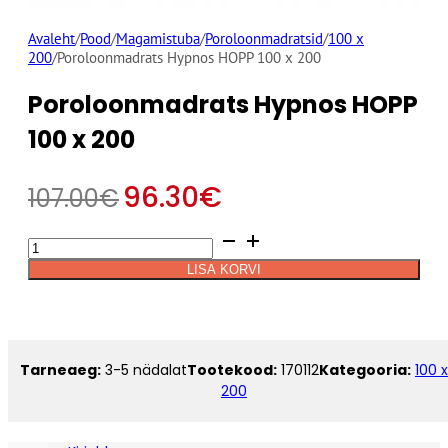
Avaleht
/
Pood
/
Magamistuba
/
Poroloonmadratsid
/
100 x
200
/
Poroloonmadrats Hypnos HOPP 100 x 200
Poroloonmadrats Hypnos HOPP
100 x 200
96.30
€
107.00
€
Poroloonmadrats
Alternative:
Hypnos
LISA KORVI
HOPP
100
x
200
kogus
Tarneaeg:
3-5 nädalat
Tootekood:
170112
Kategooria:
100 x
200