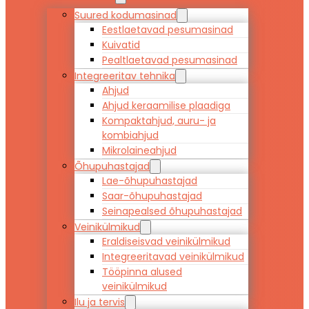
Suured kodumasinad
Eestlaetavad pesumasinad
Kuivatid
Pealtlaetavad pesumasinad
Integreeritav tehnika
Ahjud
Ahjud keraamilise plaadiga
Kompaktahjud, auru- ja
kombiahjud
Mikrolaineahjud
Õhupuhastajad
Lae-õhupuhastajad
Saar-õhupuhastajad
Seinapealsed õhupuhastajad
Veinikülmikud
Eraldiseisvad veinikülmikud
Integreeritavad veinikülmikud
Tööpinna alused
veinikülmikud
Ilu ja tervis