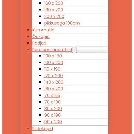
160 x 200
180 x 200
200 x 200
pikkusega 190cm
Kummutid
Öökapid
Padjad
Poroloonmadratsid
100 x 190
100 x 200
110 x 190
120 x 200
140 x 200
160 x 200
70 x 155
70 x 190
80 x 200
90 x 190
90 x 200
Riidekapid