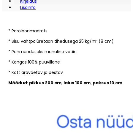
Kirjeldus
Lisainfo
* Poroloonmadrats
* Sisu vahtpolüretaan tihedusega 25 kg/m³ (8 cm)
* Pehmenduseks mahuline vatiin
* Kangas 100% puuvillane
* Kott äravõetav ja pestav
Mõõdud: pikkus 200 cm, laius 100 cm, paksus 10 cm