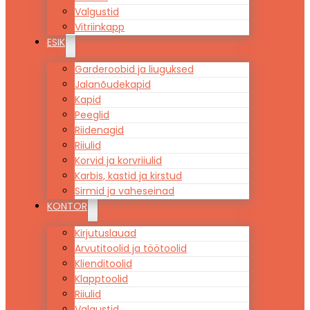
Valgustid
Vitriinkapp
ESIK
Garderoobid ja liuguksed
Jalanõudekapid
Kapid
Peeglid
Riidenagid
Riiulid
Korvid ja korvriiulid
Karbis, kastid ja kirstud
Sirmid ja vaheseinad
KONTOR
Kirjutuslauad
Arvutitoolid ja töötoolid
Klienditoolid
Klapptoolid
Riiulid
Valgustid