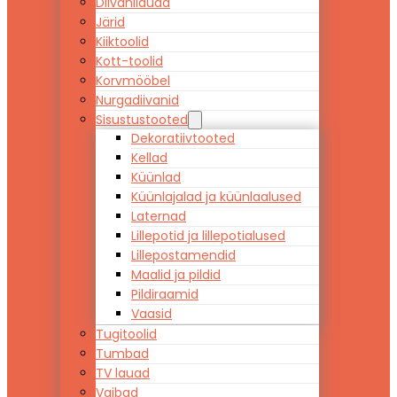
Diivanilauad
Järid
Kiiktoolid
Kott-toolid
Korvmööbel
Nurgadiivanid
Sisustustooted
Dekoratiivtooted
Kellad
Küünlad
Küünlajalad ja küünlaalused
Laternad
Lillepotid ja lillepotialused
Lillepostamendid
Maalid ja pildid
Pildiraamid
Vaasid
Tugitoolid
Tumbad
TV lauad
Vaibad