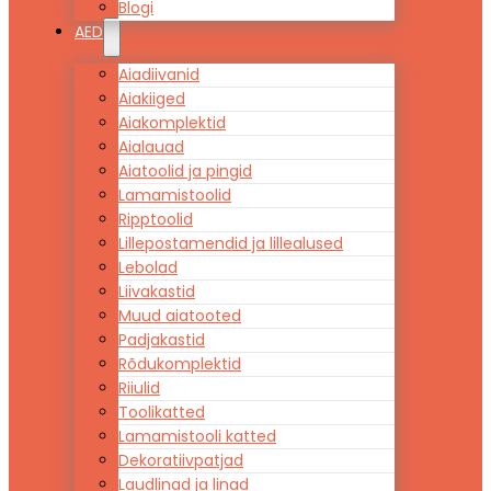
Blogi
AED
Aiadiivanid
Aiakiiged
Aiakomplektid
Aialauad
Aiatoolid ja pingid
Lamamistoolid
Ripptoolid
Lillepostamendid ja lillealused
Lebolad
Liivakastid
Muud aiatooted
Padjakastid
Rõdukomplektid
Riiulid
Toolikatted
Lamamistooli katted
Dekoratiivpatjad
Laudlinad ja linad