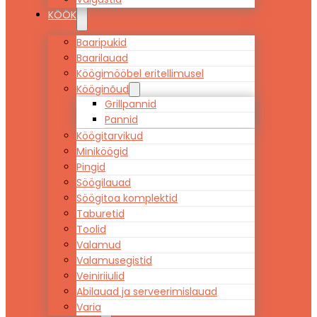
KÖÖK
Baaripukid
Baarilauad
Köögimööbel eritellimusel
Kööginõud
Grillpannid
Pannid
Köögitarvikud
Miniköögid
Pingid
Söögilauad
Söögitoa komplektid
Taburetid
Toolid
Valamud
Valamusegistid
Veiniriiulid
Abilauad ja serveerimislauad
Varia