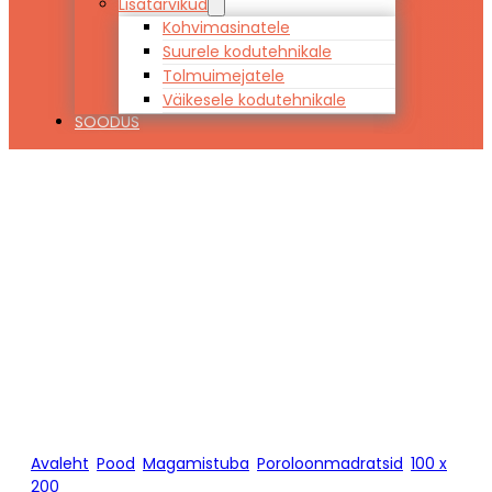
Lisatarvikud
Kohvimasinatele
Suurele kodutehnikale
Tolmuimejatele
Väikesele kodutehnikale
SOODUS
Poroloonmadrat
Hypnos HOPP
100 x 200
Avaleht
/
Pood
/
Magamistuba
/
Poroloonmadratsid
/
100 x
200
/
Poroloonmadrats Hypnos HOPP 100 x 200