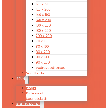
120 x 190
120 x 200
140 x 190
140 x 200
160 x 200
180 x 200
200 x 200
70 x 155
80 x 190
80 x 200
90 x 190
90 x 200
Vedruvoodi otsad
Voodikastid
SAUN
Pingid
Riidenagid
Saunatekstiil
KODUMASINAD