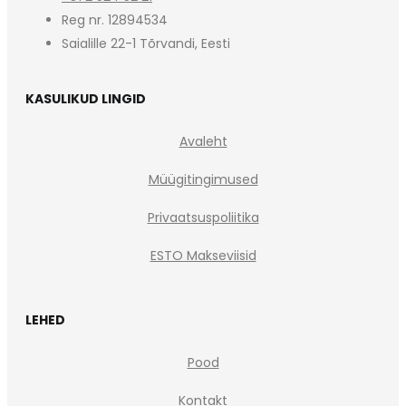
Reg nr. 12894534
Saialille 22-1 Tõrvandi, Eesti
KASULIKUD LINGID
Avaleht
Müügitingimused
Privaatsuspoliitika
ESTO Makseviisid
LEHED
Pood
Kontakt