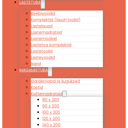
LASTETUBA
Beebivoodid
Komplektid (laud+toolid)
Lastelauad
Lastemadratsid
Lastemööbel
Lastetoa komplektid
Lastetoolid
Lastevoodid
Narid
MAGAMISTUBA
Garderoobid ja liuguksed
Kastid
Kattemadratsid
80 x 200
90 x 200
100 x 200
120 x 200
140 x 200