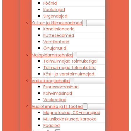
Föönid
Koolutajad
Sirgendajad
Kütte- ja kliimaseadmed
Konditsioneerid
Kütteseadmed
Ventilaatorid
Õhujahutid
Majapidamistehnika
Tolmuimejad tolmukotiga
Tolmuimejad tolmukotita
Käsi- ja varstolmuimejad
Väike köögitehnika
Espressomasinad
Kohvimasinad
Veekeetjad
Audiotehnika ja IT tooted
Magnetoolad, CD-mängijad
Muusikakeskused, karaoke
Raadiod