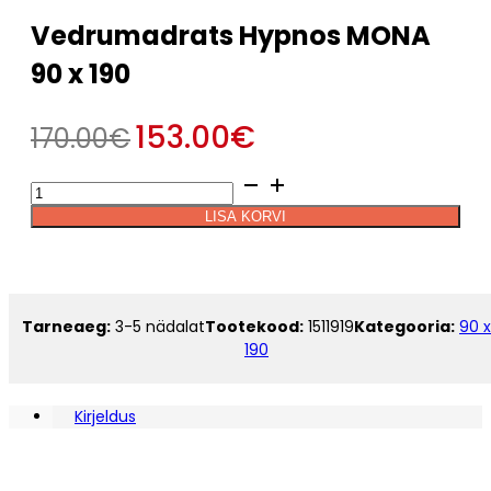
Vedrumadrats Hypnos MONA
90 x 190
153.00
€
170.00
€
Vedrumadrats
Alternative:
Hypnos
LISA KORVI
MONA
90
x
190
kogus
Tarneaeg:
3-5 nädalat
Tootekood:
1511919
Kategooria:
90 x
190
Kirjeldus