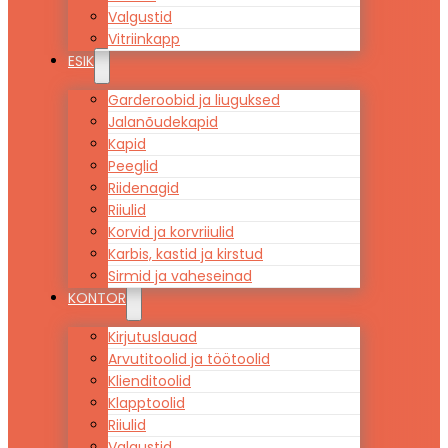
Valgustid
Vitriinkapp
ESIK
Garderoobid ja liuguksed
Jalanõudekapid
Kapid
Peeglid
Riidenagid
Riiulid
Korvid ja korvriiulid
Karbis, kastid ja kirstud
Sirmid ja vaheseinad
KONTOR
Kirjutuslauad
Arvutitoolid ja töötoolid
Klienditoolid
Klapptoolid
Riiulid
Valgustid