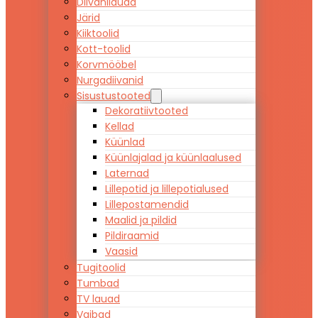
Diivanilauad
Järid
Kiiktoolid
Kott-toolid
Korvmööbel
Nurgadiivanid
Sisustustooted
Dekoratiivtooted
Kellad
Küünlad
Küünlajalad ja küünlaalused
Laternad
Lillepotid ja lillepotialused
Lillepostamendid
Maalid ja pildid
Pildiraamid
Vaasid
Tugitoolid
Tumbad
TV lauad
Vaibad