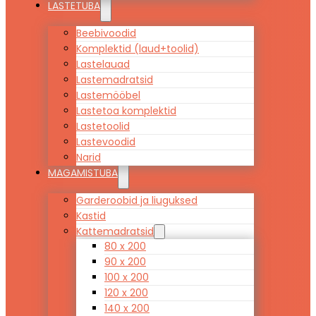
LASTETUBA
Beebivoodid
Komplektid (laud+toolid)
Lastelauad
Lastemadratsid
Lastemööbel
Lastetoa komplektid
Lastetoolid
Lastevoodid
Narid
MAGAMISTUBA
Garderoobid ja liuguksed
Kastid
Kattemadratsid
80 x 200
90 x 200
100 x 200
120 x 200
140 x 200