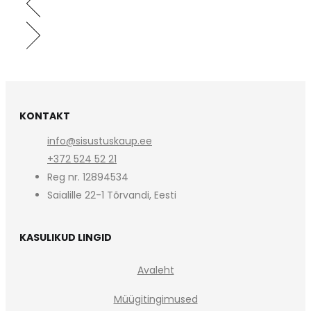
KONTAKT
info@sisustuskaup.ee
+372 524 52 21
Reg nr. 12894534
Saialille 22-1 Tõrvandi, Eesti
KASULIKUD LINGID
Avaleht
Müügitingimused