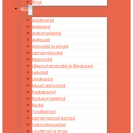
Blogi
AED
Aiadiivanid
Aiakiiged
Aiakomplektid
Aialauad
Aiatoolid ja pingid
Lamamistoolid
Ripptoolid
Lillepostamendid ja lillealused
Lebolad
Liivakastid
Muud aiatooted
Padjakastid
Rõdukomplektid
Riiulid
Toolikatted
Lamamistooli katted
Dekoratiivpatjad
Laudlinad ja linad