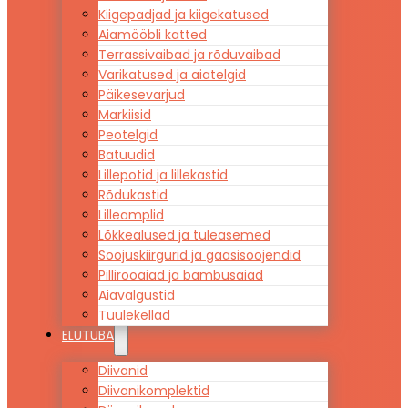
Kiigepadjad ja kiigekatused
Aiamööbli katted
Terrassivaibad ja rõduvaibad
Varikatused ja aiatelgid
Päikesevarjud
Markiisid
Peotelgid
Batuudid
Lillepotid ja lillekastid
Rõdukastid
Lilleamplid
Lõkkealused ja tuleasemed
Soojuskiirgurid ja gaasisoojendid
Pillirooaiad ja bambusaiad
Aiavalgustid
Tuulekellad
ELUTUBA
Diivanid
Diivanikomplektid