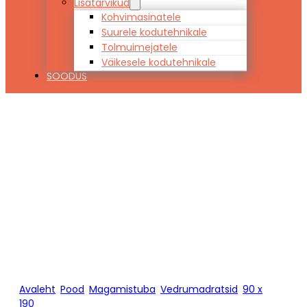
Lisatarvikud
Kohvimasinatele
Suurele kodutehnikale
Tolmuimejatele
Väikesele kodutehnikale
SOODUS
Vedrumadrats
Hypnos MONA
90 x 190
Avaleht
/
Pood
/
Magamistuba
/
Vedrumadratsid
/
90 x
190
/
Vedrumadrats Hypnos MONA 90 x 190