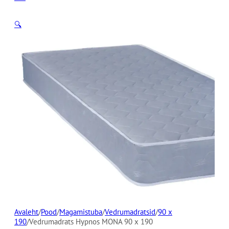
🔍
Avaleht
/
Pood
/
Magamistuba
/
Vedrumadratsid
/
90 x
190
/
Vedrumadrats Hypnos MONA 90 x 190