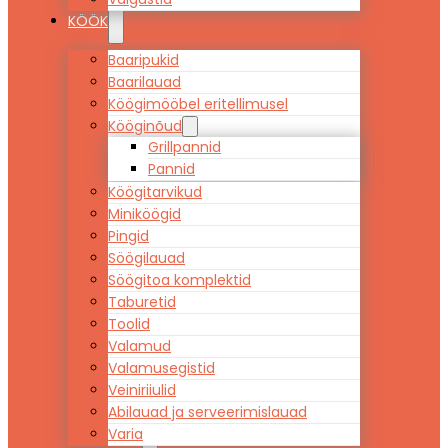
KÖÖK
Baaripukid
Baarilauad
Köögimööbel eritellimusel
Kööginõud
Grillpannid
Pannid
Köögitarvikud
Miniköögid
Pingid
Söögilauad
Söögitoa komplektid
Taburetid
Toolid
Valamud
Valamusegistid
Veiniriiulid
Abilauad ja serveerimislauad
Varia