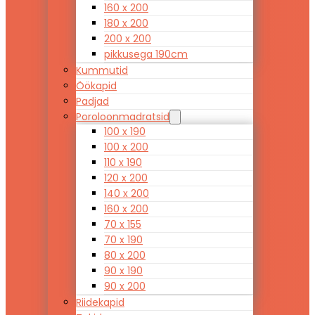
160 x 200
180 x 200
200 x 200
pikkusega 190cm
Kummutid
Öökapid
Padjad
Poroloonmadratsid
100 x 190
100 x 200
110 x 190
120 x 200
140 x 200
160 x 200
70 x 155
70 x 190
80 x 200
90 x 190
90 x 200
Riidekapid