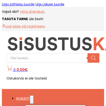
Liigu põhisisu juurde
Liigu jaluse juurde
Vajad abi?
Võta ühendust.
TASUTA TARNE
üle Eesti!
Logi sisse või registreeru
Products
search
0.00
€
0
Ostukorvis ei ole tooteid.
AVALEHT